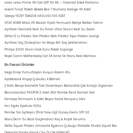
Lelas Lelas Prime 38 Cool EDP 55 ML – Oryantal Erkek Parfümü
levent Fırsat Paketi Bebek Bezi 7 Numara Xxlarge 40 Adet
Sleepy YÜZEY TEMİZLİK HAVLUSU 100 ADET
UFUK HOME Milas 211 Masalı Siyah Fermuarlı Bahçe Balkon Takımı
AyrStore Otomatik Kedi Su Pınarı Ultra Sessiz Kedi Su Sebili
Delta 10 lu Pilates Seti Pilates Matı Pilates Topu Pilates Lastiği
AyrStore Saç Düzleştirici Ve Maşa İkili Saç Şekillendirici
Philips 5000 Serisi Islak Kuru Robot Süpürge
Royal Canin Motherbaby Cat 34 Anne Ve Yavru Kedi Maması
En Favori Ürünler
İsego Emoji Yumurtlayan Kurşun Kalem 4'lü
Ayakkabılık Ahşap Çubuklu 4 Bölmeli
2 Katlı Banyo Kozmetik Takı Düzenleyici Baharatlık Çok Amaçlı Organizer
Besinistanbul PSSPOR 2 Adet 3KG Pembe Renk Dambıl Seti
Formeya Fermuarlı 6 Adet Beyaz Yastık Koruyucu Alez
İnci Ağda Spatula 100lü
Pembe Ton Eşitleyici (Pink Tone-Up) Güneş Kremi SPF 50
Maru.Derm Su Bazlı Güçlendirici Kaş & Kirpik Serumu
Delta Squat Pilates Jimnastik Egzersiz Çubuğu Portable Studio Squat Bar
Dekoratif Strafor Köpük Çıta (5 CM GENİŞLİK)