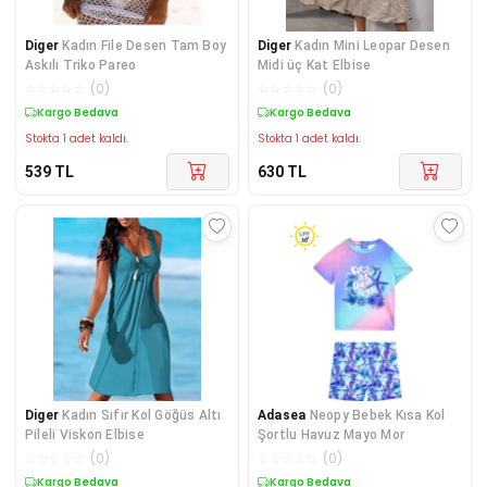
Diger
Kadın File Desen Tam Boy
Diger
Kadın Mini Leopar Desen
Askılı Triko Pareo
Midi üç Kat Elbise
☆
☆
☆
☆
☆
(
0
)
☆
☆
☆
☆
☆
(
0
)
Kargo Bedava
Kargo Bedava
Stokta 1 adet kaldı.
Stokta 1 adet kaldı.
539
TL
630
TL
Diger
Kadın Sıfır Kol Göğüs Altı
Adasea
Neopy Bebek Kısa Kol
Pileli Viskon Elbise
Şortlu Havuz Mayo Mor
☆
☆
☆
☆
☆
(
0
)
☆
☆
☆
☆
☆
(
0
)
Kargo Bedava
Kargo Bedava