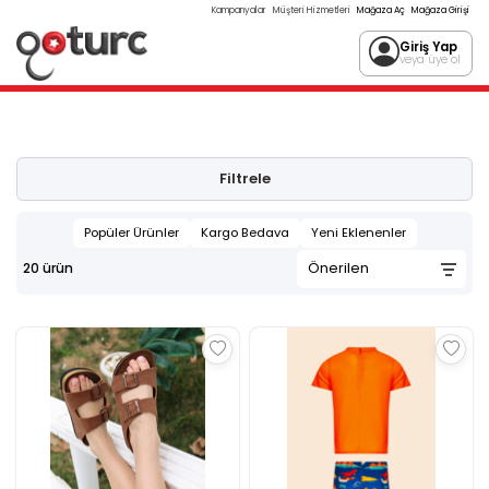
Kampanyalar
Müşteri Hizmetleri
Mağaza Aç
Mağaza Girişi
Giriş Yap
veya üye ol
Filtrele
Popüler Ürünler
Kargo Bedava
Yeni Eklenenler
20
ürün