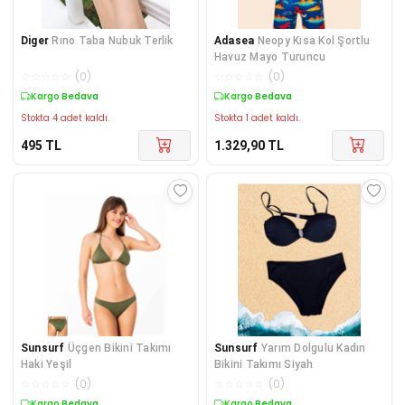
Diger
Rıno Taba Nubuk Terlik
Adasea
Neopy Kısa Kol Şortlu
Havuz Mayo Turuncu
☆
☆
☆
☆
☆
(
0
)
☆
☆
☆
☆
☆
(
0
)
Kargo Bedava
Kargo Bedava
Stokta 4 adet kaldı.
Stokta 1 adet kaldı.
495
TL
1.329,90
TL
Sunsurf
Üçgen Bikini Takımı
Sunsurf
Yarım Dolgulu Kadın
Haki Yeşil
Bikini Takımı Siyah
☆
☆
☆
☆
☆
(
0
)
☆
☆
☆
☆
☆
(
0
)
Kargo Bedava
Kargo Bedava