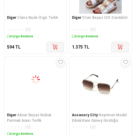
Diger
Claris Nude Örgü Terlik
Diger
Stan Beyaz Cilt Sandalet
☆
☆
☆
☆
☆
(
0
)
☆
☆
☆
☆
☆
(
0
)
Kargo Bedava
Kargo Bedava
594
TL
1.375
TL
Diger
Aksar Beyaz Nubuk
Accesory City
Reynmen Model
Parmak Arası Terlik
Erkek Kare Güneş Gözlüğü
☆
☆
☆
☆
☆
(
0
)
☆
☆
☆
☆
☆
(
0
)
Kargo Bedava