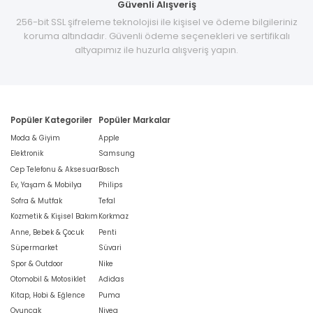
Güvenli Alışveriş
256-bit SSL şifreleme teknolojisi ile kişisel ve ödeme bilgileriniz
koruma altındadır. Güvenli ödeme seçenekleri ve sertifikalı
altyapımız ile huzurla alışveriş yapın.
Popüler Kategoriler
Popüler Markalar
Moda & Giyim
Apple
Elektronik
Samsung
Cep Telefonu & Aksesuar
Bosch
Ev, Yaşam & Mobilya
Philips
Sofra & Mutfak
Tefal
Kozmetik & Kişisel Bakım
Korkmaz
Anne, Bebek & Çocuk
Penti
Süpermarket
Süvari
Spor & Outdoor
Nike
Otomobil & Motosiklet
Adidas
Kitap, Hobi & Eğlence
Puma
Oyuncak
Nivea