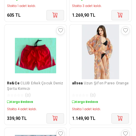
Stokta 1 adet kaldı.
Stokta 3 adet kaldı.
605
TL
1.269,90
TL
Re&Ce
CLUB Erkek Çocuk Deniz
allsea
Uzun Şifon Pareo Orange
Şortu Kırmızı
☆
☆
☆
☆
☆
(
0
)
☆
☆
☆
☆
☆
(
0
)
Kargo Bedava
Kargo Bedava
Stokta 4 adet kaldı.
Stokta 1 adet kaldı.
339,90
TL
1.149,90
TL