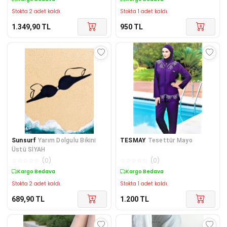
Stokta 2 adet kaldı.
Stokta 1 adet kaldı.
1.349,90
TL
950
TL
Sunsurf
Yarım Dolgulu Bikini
TESMAY
Tesettür Mayo
Üstü SİYAH
☆
☆
☆
☆
☆
(
0
)
☆
☆
☆
☆
☆
(
0
)
Kargo Bedava
Kargo Bedava
Stokta 2 adet kaldı.
Stokta 1 adet kaldı.
689,90
TL
1.200
TL