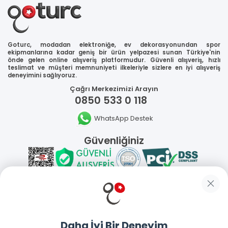
Goturc, modadan elektroniğe, ev dekorasyonundan spor
ekipmanlarına kadar geniş bir ürün yelpazesi sunan Türkiye'nin
önde gelen online alışveriş platformudur. Güvenli alışveriş, hızlı
teslimat ve müşteri memnuniyeti ilkeleriyle sizlere en iyi alışveriş
deneyimini sağlıyoruz.
Çağrı Merkezimizi Arayın
0850 533 0 118
WhatsApp Destek
Güvenliğiniz
Sosyal Medya
Daha İyi Bir Deneyim
Mobil Uygulamalarımız