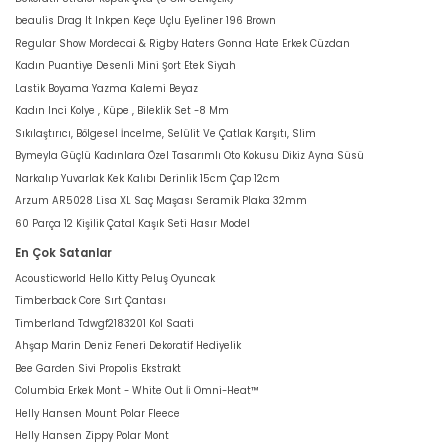
beaulis Drag It Inkpen Keçe Uçlu Eyeliner 196 Brown
Regular Show Mordecai & Rigby Haters Gonna Hate Erkek Cüzdan
Kadın Puantiye Desenli Mini Şort Etek Siyah
Lastik Boyama Yazma Kalemi Beyaz
Kadın Inci Kolye , Küpe , Bileklik Set -8 Mm
Sıkılaştırıcı, Bölgesel İncelme, Selülit Ve Çatlak Karşıtı, Slim
Bymeyla Güçlü Kadınlara Özel Tasarımlı Oto Kokusu Dikiz Ayna Süsü
Narkalıp Yuvarlak Kek Kalıbı Derinlik 15cm Çap 12cm
Arzum AR5028 Lisa XL Saç Maşası Seramik Plaka 32mm
60 Parça 12 Kişilik Çatal Kaşık Seti Hasır Model
En Çok Satanlar
Acousticworld Hello Kitty Peluş Oyuncak
Timberback Core Sırt Çantası
Timberland Tdwgf2183201 Kol Saati
Ahşap Marin Deniz Feneri Dekoratif Hediyelik
Bee Garden Sivi Propolis Ekstrakt
Columbia Erkek Mont - White Out İi Omni-Heat™
Helly Hansen Mount Polar Fleece
Helly Hansen Zippy Polar Mont