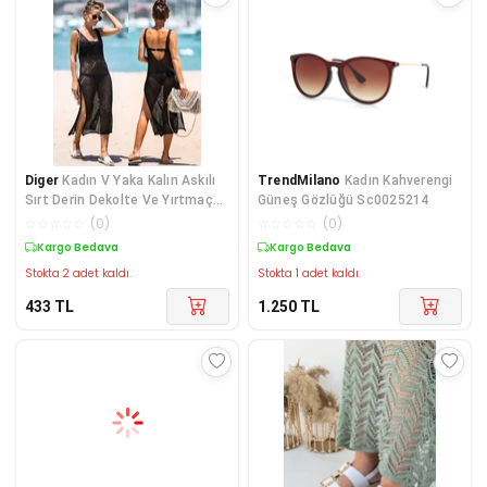
Diger
Kadın V Yaka Kalın Askılı
TrendMilano
Kadın Kahverengi
Sırt Derin Dekolte Ve Yırtmaç
Güneş Gözlüğü Sc0025214
Detay Tri
☆
☆
☆
☆
☆
(
0
)
☆
☆
☆
☆
☆
(
0
)
Kargo Bedava
Kargo Bedava
Stokta 2 adet kaldı.
Stokta 1 adet kaldı.
433
TL
1.250
TL