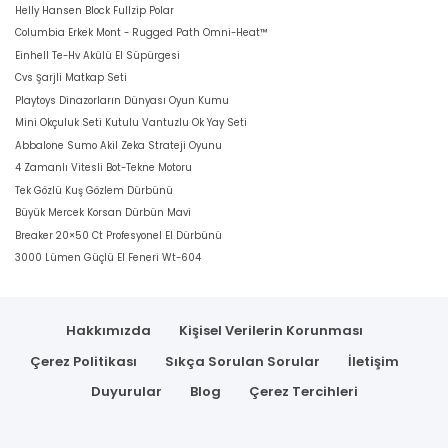
Helly Hansen Block Fullzip Polar
Columbia Erkek Mont - Rugged Path Omni-Heat™
Einhell Te-Hv Akülü El Süpürgesi
Cvs Şarjli Matkap Seti
Playtoys Dinazorların Dünyası Oyun Kumu
Mini Okçuluk Seti Kutulu Vantuzlu Ok Yay Seti
Abbalone Sumo Akil Zeka Strateji Oyunu
4 Zamanlı Vitesli Bot-Tekne Motoru
Tek Gözlü Kuş Gözlem Dürbünü
Büyük Mercek Korsan Dürbün Mavi
Breaker 20×50 Ct Profesyonel El Dürbünü
3000 Lümen Güçlü El Feneri Wt-604
Hakkımızda
Kişisel Verilerin Korunması
Çerez Politikası
Sıkça Sorulan Sorular
İletişim
Duyurular
Blog
Çerez Tercihleri