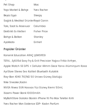
Pet Shop
Mac
Yapı Market & Bahçe
Yves Rocher
Beyaz Eşya
Sleepy
Sağlık & Medikal Ürünler
Royal Canin
Takı, Saat & Aksesuar
Columbia
Elektrikli Ev Aletleri
Fisher Price
Bahçe & Balkon
Stanley
Ayakkabı
Einhell
Popüler Ürünler
Kanonik Education ARAÇ ŞEMSİYESİ
TEFAL , Ey505d Easy Fry & Grill Precision Yağsız Fritöz Airfryer,
Apple Watch SE GPS + Cellular 44mm Gece Yarısı Alüminyum Kasa
AyrStore Stereo Ses Kaliteli Bluetooth Kulaklık
Ray-Ban 4340 710/M2 50 Unisex Güneş Gözlüğü
Nike Sneaker,Kadın
NIVEA Nivea SUN Hassas Yüz Güneş Kremi 50ml,
Xiaomi Power Bank 10000mAh
MyBalliStore Galaksi Baskılı iPhone 16 Pro Max Telefon Kılıfı
Yves Rocher Mon Evidence EDP- Kadın Parfüm