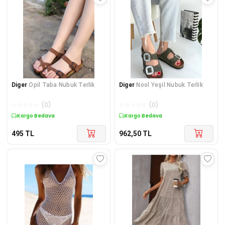
Diger
Opil Taba Nubuk Terlik
Diger
Nool Yeşil Nubuk Terlik
☆
☆
☆
☆
☆
(
0
)
☆
☆
☆
☆
☆
(
0
)
Kargo Bedava
Kargo Bedava
495
TL
962,50
TL