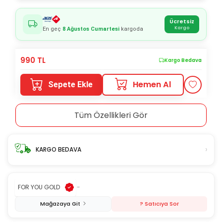
Ücretsiz
Kargo
En geç
8 Ağustos Cumartesi
kargoda
990
TL
Kargo Bedava
Hemen Al
Sepete Ekle
Tüm Özellikleri Gör
›
KARGO BEDAVA
FOR YOU GOLD
-
Mağazaya Git
? Satıcıya Sor