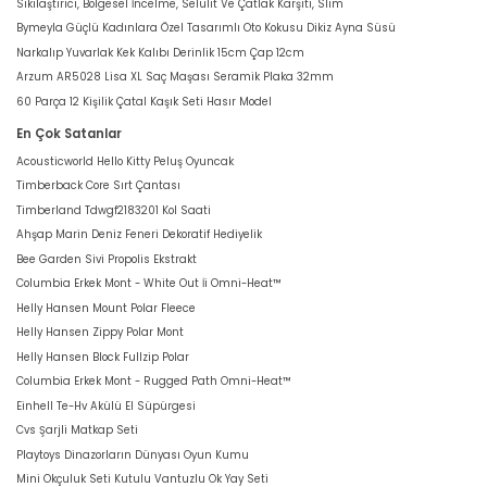
Sıkılaştırıcı, Bölgesel İncelme, Selülit Ve Çatlak Karşıtı, Slim
Bymeyla Güçlü Kadınlara Özel Tasarımlı Oto Kokusu Dikiz Ayna Süsü
Narkalıp Yuvarlak Kek Kalıbı Derinlik 15cm Çap 12cm
Arzum AR5028 Lisa XL Saç Maşası Seramik Plaka 32mm
60 Parça 12 Kişilik Çatal Kaşık Seti Hasır Model
En Çok Satanlar
Acousticworld Hello Kitty Peluş Oyuncak
Timberback Core Sırt Çantası
Timberland Tdwgf2183201 Kol Saati
Ahşap Marin Deniz Feneri Dekoratif Hediyelik
Bee Garden Sivi Propolis Ekstrakt
Columbia Erkek Mont - White Out İi Omni-Heat™
Helly Hansen Mount Polar Fleece
Helly Hansen Zippy Polar Mont
Helly Hansen Block Fullzip Polar
Columbia Erkek Mont - Rugged Path Omni-Heat™
Einhell Te-Hv Akülü El Süpürgesi
Cvs Şarjli Matkap Seti
Playtoys Dinazorların Dünyası Oyun Kumu
Mini Okçuluk Seti Kutulu Vantuzlu Ok Yay Seti