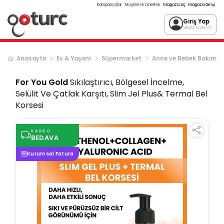
Kampanyalar
Müşteri Hizmetleri
Mağaza Aç
Mağaza Girişi
Giriş Yap
veya üye ol
Anasayfa
Ev & Yaşam
Süpermarket
Anne ve Bebek Bakım
For You Gold
Sıkılaştırıcı, Bölgesel İncelme,
Selülit Ve Çatlak Karşıtı, Slim Jel Plus& Termal Bel
Korsesi
KARGO
BEDAVA
Kurumsal Fatura