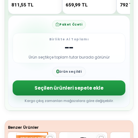
811,55
TL
659,99
TL
792
TL
Paket Özeti
Birlikte Al Toplamı
--
Ürün seçtikçe toplam tutar burada görünür
0
ürün seçildi
1
2
3
Seçilen ürünleri sepete ekle
4
5
6
Kargo çıkış zamanları mağazalara göre değişebilir.
7
8
9
Benzer Ürünler