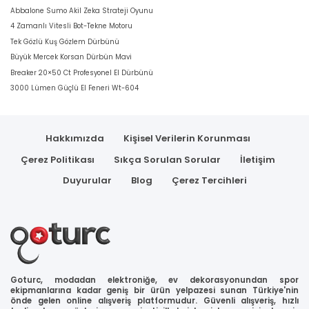
Abbalone Sumo Akil Zeka Strateji Oyunu
4 Zamanlı Vitesli Bot-Tekne Motoru
Tek Gözlü Kuş Gözlem Dürbünü
Büyük Mercek Korsan Dürbün Mavi
Breaker 20×50 Ct Profesyonel El Dürbünü
3000 Lümen Güçlü El Feneri Wt-604
Hakkımızda
Kişisel Verilerin Korunması
Çerez Politikası
Sıkça Sorulan Sorular
İletişim
Duyurular
Blog
Çerez Tercihleri
Goturc, modadan elektroniğe, ev dekorasyonundan spor
ekipmanlarına kadar geniş bir ürün yelpazesi sunan Türkiye'nin
önde gelen online alışveriş platformudur. Güvenli alışveriş, hızlı