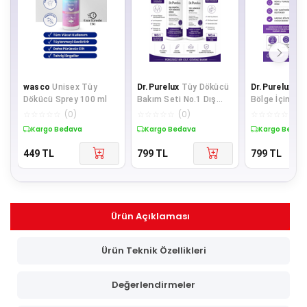
wasco
Unisex Tüy
Dr.Purelux
Tüy Dökücü
Dr.Purelux
Dı
Dökücü Sprey 100 ml
Bakım Seti No.1 Dış
Bölge İçin Ha
Genital Bölge Kremi
Dökücü Krem 
☆
☆
☆
☆
☆
(
0
)
☆
☆
☆
☆
☆
(
0
)
☆
☆
☆
☆
☆
(
0
)
100 ml + No.4
Pürüzsüz His 
Kargo Bedava
Kargo Bedava
Kargo Bedav
449
TL
799
TL
799
TL
Ürün Açıklaması
Ürün Teknik Özellikleri
Değerlendirmeler