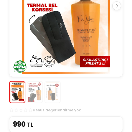
Henüz değerlendirme yok
990
TL