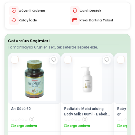
Güvenli Ödeme
Canlı Destek
Kolay İade
Kredi Kartına Taksit
Goturc'un Seçimleri
Tamamlayıcı ürünleri seç, tek seferde sepete ekle.
Arı Sütü 60
Pediatric Moisturising
Baby Neml
Body Milk 100ml - Bebek
gr
☆
☆
☆
☆
☆
(
0
)
☆
☆
☆
☆
☆
(
0
)
☆
☆
☆
☆
☆
ve Çocuklar İçin
Nemlendirici Vücut Sütü
Kargo Bedava
Kargo Bedava
Kargo B