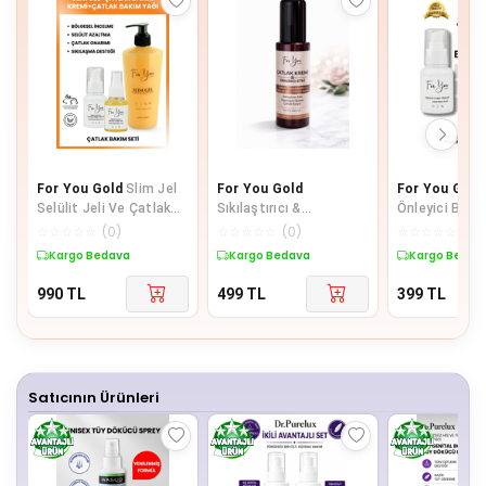
For You Gold
Slim Jel
For You Gold
For You Gold
Selülit Jeli Ve Çatlak
Sıkılaştırıcı &
Önleyici Bakı
Oluşumunu Azaltmaya
Toparlayıcı Isı Etkili
Hamilelik & 
☆
☆
☆
☆
☆
(
0
)
☆
☆
☆
☆
☆
(
0
)
☆
☆
☆
☆
☆
(
0
)
Yardımcı Çatlak
Vücut Çatlak Bakım
Sonrası Çatla
Kargo Bedava
Kargo Bedava
Kargo Bedav
Kremi&Çatlak Bakım
Kremi | Bölgesel Bakım
Kremi
Yağı
ve Selülit 100 ml
990
TL
499
TL
399
TL
Satıcının Ürünleri