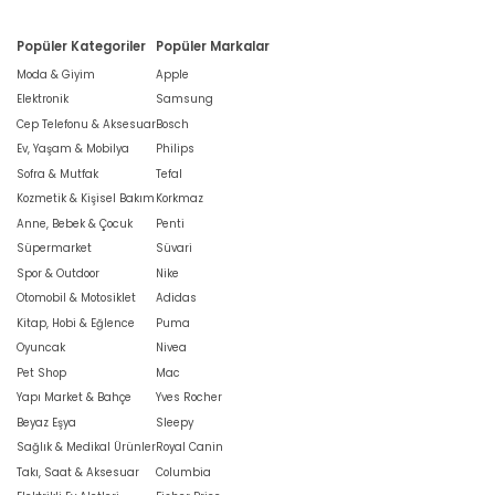
Popüler Kategoriler
Popüler Markalar
Moda & Giyim
Apple
Elektronik
Samsung
Cep Telefonu & Aksesuar
Bosch
Ev, Yaşam & Mobilya
Philips
Sofra & Mutfak
Tefal
Kozmetik & Kişisel Bakım
Korkmaz
Anne, Bebek & Çocuk
Penti
Süpermarket
Süvari
Spor & Outdoor
Nike
Otomobil & Motosiklet
Adidas
Kitap, Hobi & Eğlence
Puma
Oyuncak
Nivea
Pet Shop
Mac
Yapı Market & Bahçe
Yves Rocher
Beyaz Eşya
Sleepy
Sağlık & Medikal Ürünler
Royal Canin
Takı, Saat & Aksesuar
Columbia