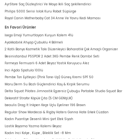
AyrStore Saç Düzleştirici Ve Maşa İkili Saç Şekillendirici
Philips 5000 Serisi Islak Kuru Robot Süpürge
Royal Canin Motherbaby Cat 34 Anne Ve Yavru Kedi Maması
En Favori Ürünler
İsego Emoji Yumurtlayan Kurşun Kalem 4'lü
Ayakkabılık Ahşap Çubuklu 4 Bölmeli
2 Katlı Banyo Kozmetik Takı Düzenleyici Baharatlık Çok Amaçlı Organizer
Besinistanbul PSSPOR 2 Adet 3KG Pembe Renk Dambıl Seti
Formeya Fermuarlı 6 Adet Beyaz Yastık Koruyucu Alez
İnci Ağda Spatula 100lü
Pembe Ton Eşitleyici (Pink Tone-Up) Güneş Kremi SPF 50
Maru.Derm Su Bazlı Güçlendirici Kaş & Kirpik Serumu
Delta Squat Pilates Jimnastik Egzersiz Çubuğu Portable Studio Squat Bar
Dekoratif Strafor Köpük Çıta (5 CM GENİŞLİK)
beaulis Drag It Inkpen Keçe Uçlu Eyeliner 196 Brown
Regular Show Mordecai & Rigby Haters Gonna Hate Erkek Cüzdan
Kadın Puantiye Desenli Mini Şort Etek Siyah
Lastik Boyama Yazma Kalemi Beyaz
Kadın Inci Kolye , Küpe , Bileklik Set -8 Mm