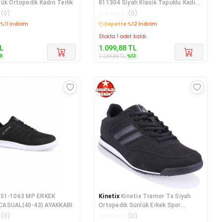
ük Ortopedik Kadın Terlik
811304 Siyah Klasik Topuklu Kadın
Terlik
(
0
)
☆
☆
☆
☆
☆
(
0
)
edava
Kargo Bedava
Stokta 1 adet kaldı.
L
1.099,88
TL
11
%
12
1.249,99
TL
51-1063 MP ERKEK
Kinetix
Kinetix Tramor Tx Siyah
ASUAL(40-43) AYAKKABI
Ortopedik Günlük Erkek Spor
Ayakkabı
(
0
)
☆
☆
☆
☆
☆
(
0
)