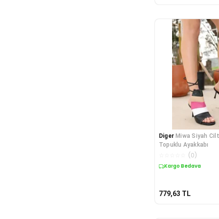
Diger
Miwa Siyah Cilt
Topuklu Ayakkabı
☆
☆
☆
☆
☆
(
0
)
Kargo Bedava
779,63
TL