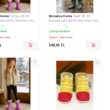
a Home
Pembe 34-35
Monalisa Home
Siyah 38-39
ks Şık Su Geçirmez Kız
Numara Lüks Şık Su Geçirmez Yünlü
zmesi
Kısa Çizme
(
0
)
☆
☆
☆
☆
☆
(
0
)
edava
Kargo Bedava
et kaldı.
Stokta 1 adet kaldı.
L
549,95
TL