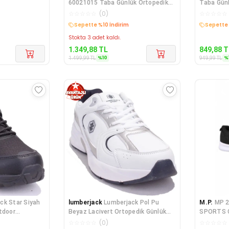
60021015 Taba Günlük Ortopedik
Taba Günl
Deri Kadın sandalet
☆
☆
☆
☆
☆
(
0
)
☆
☆
☆
☆
☆
Kargo Bedava
Kargo B
Stokta 3 adet kaldı.
1.349,88
TL
849,88
T
%
10
%
1.499,99
TL
949,99
TL
ck Star Siyah
lumberjack
Lumberjack Pol Pu
M.P.
MP 2
tdoor
Beyaz Lacivert Ortopedik Günlük
SPORTS C
Erkek Spor Aya
☆
☆
☆
☆
☆
(
0
)
☆
☆
☆
☆
☆