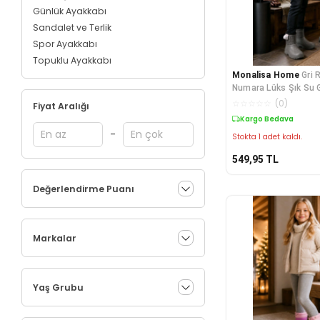
Günlük Ayakkabı
Sandalet ve Terlik
Spor Ayakkabı
Topuklu Ayakkabı
Monalisa Home
Gri 
Numara Lüks Şık Su 
Kısa Çizme
☆
☆
☆
☆
☆
(
0
)
Fiyat Aralığı
Kargo Bedava
-
Stokta 1 adet kaldı.
549,95
TL
Değerlendirme Puanı
Markalar
Yaş Grubu