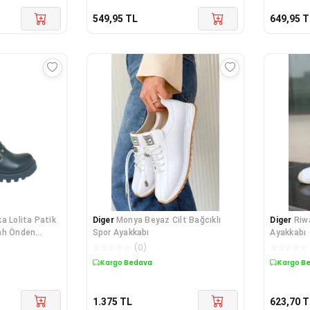
549,95
TL
649,95
T
a Lolita Patik
Diger
Monya Beyaz Cilt Bağcıklı
Diger
Riw
ah Önden
Spor Ayakkabı
Ayakkabı
☆
☆
☆
☆
☆
(
0
)
☆
☆
☆
☆
☆
Kargo Bedava
Kargo B
1.375
TL
623,70
T