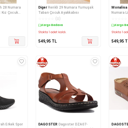
ah 28 Numara
Diger
Renkli 29 Numara Yumuşak
Monalis
z Kız Çocuk
Taban Çocuk Ayakkabısı
Numara Lü
Çocuk Çi
☆
☆
☆
☆
☆
(
0
)
☆
☆
☆
☆
☆
Kargo Bedava
Kargo B
Stokta 1 adet kaldı.
Stokta 1 ad
549,95
TL
549,95
T
ah Erkek Spor
DAGOSTER
Dagoster DZA07-
DAGOST