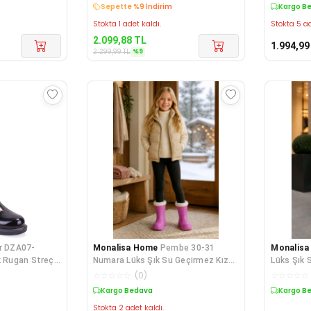
Kargo Bedava
Kargo B
Stokta 1 adet kaldı.
Stokta 5 ad
2.099,88
TL
1.994,99
%
9
2.299,99
TL
r DZA07-
Monalisa Home
Pembe 30-31
Monalis
k Rugan Streçli
Numara Lüks Şık Su Geçirmez Kız
Lüks Şık 
Çocuk Çizmesi
☆
☆
☆
☆
☆
(
0
)
☆
☆
☆
☆
☆
Kargo Bedava
Kargo B
Stokta 2 adet kaldı.