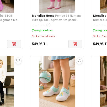
be 34-35
Monalisa Home
Pembe 36 Numara
Monalis
Geçirmez Kız
Lüks Şık Su Geçirmez Kız Çocuk
Numara Lü
Çizmesi
Çocuk Çi
☆
☆
☆
☆
☆
(
0
)
☆
☆
☆
☆
☆
Kargo Bedava
Kargo B
Stokta 1 adet kaldı.
Stokta 2 ad
549,95
TL
549,95
T