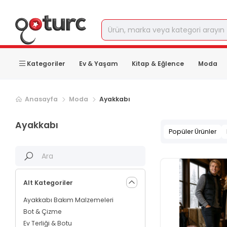
Kategoriler
Ev & Yaşam
Kitap & Eğlence
Moda
Sonraki ürün sayfası, sayfa
2
Anasayfa
Moda
Ayakkabı
Ayakkabı
Popüler Ürünler
Alt Kategoriler
Ayakkabı Bakım Malzemeleri
Bot & Çizme
Ev Terliği & Botu