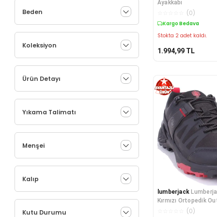
Ayakkabı
Beden
☆
☆
☆
☆
☆
(
0
)
Kargo Bedava
Stokta 2 adet kaldı.
Koleksiyon
1.994,99
TL
Ürün Detayı
Yıkama Talimatı
Menşei
Kalıp
lumberjack
Lumberja
Kırmızı Ortopedik Ou
Waterproof Erkek
☆
☆
☆
☆
☆
(
0
)
Kutu Durumu