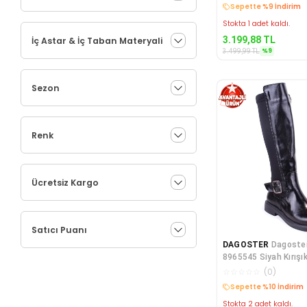
Kargo Bedava
Stokta 1 adet kaldı.
3.199,88
TL
İç Astar & İç Taban Materyali
%
9
3.499,99
TL
Sezon
Renk
Ücretsiz Kargo
Satıcı Puanı
DAGOSTER
Dagoste
8965545 Siyah Kırışı
Düz Topuklu K
☆
☆
☆
☆
☆
(
0
)
Kargo Bedava
Stokta 2 adet kaldı.