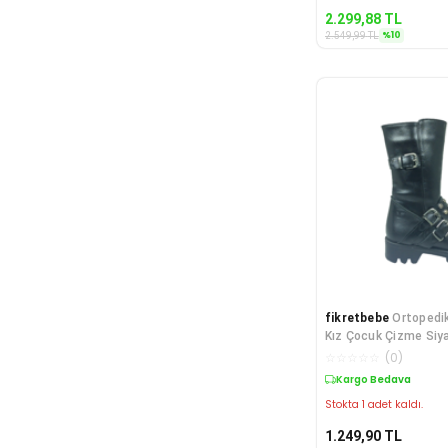
2.299,88
TL
%
10
2.549,99
TL
fikretbebe
Ortopedik
Kız Çocuk Çizme Siy
Tokalı Fermua
☆
☆
☆
☆
☆
(
0
)
Kargo Bedava
Stokta 1 adet kaldı.
1.249,90
TL