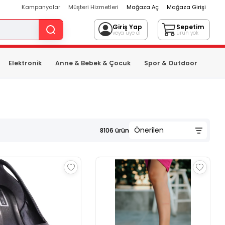
Kampanyalar
Müşteri Hizmetleri
Mağaza Aç
Mağaza Girişi
Giriş Yap
Sepetim
veya üye ol
ürün yok
Elektronik
Anne & Bebek & Çocuk
Spor & Outdoor
8106
ürün