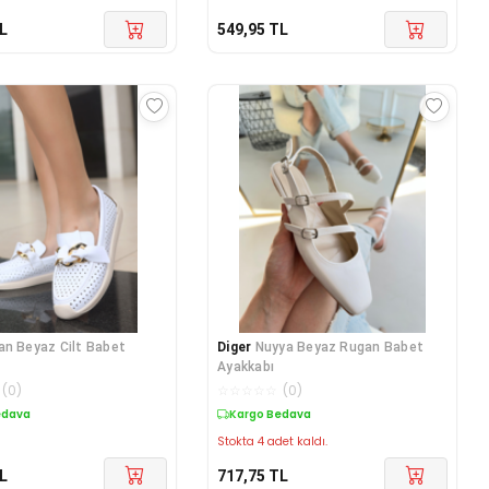
L
549,95
TL
an Beyaz Cilt Babet
Diger
Nuyya Beyaz Rugan Babet
Ayakkabı
(
0
)
☆
☆
☆
☆
☆
(
0
)
edava
Kargo Bedava
Stokta 4 adet kaldı.
L
717,75
TL