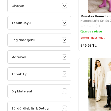
Cinsiyet
Monalisa Home
Pem
Numara Lüks Şık Su 
Topuk Boyu
Çocuk Çizmesi
☆
☆
☆
☆
☆
(
0
)
Kargo Bedava
Stokta 1 adet kaldı.
Bağlama Şekli
549,95
TL
Materyal
Topuk Tipi
Dış Materyal
Sürdürülebilirlik Detayı