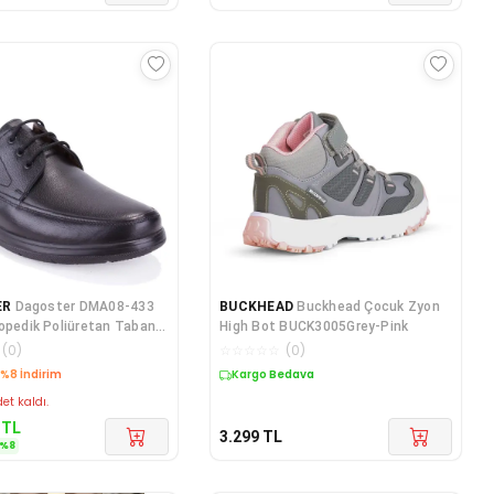
ER
Dagoster DMA08-433
BUCKHEAD
Buckhead Çocuk Zyon
opedik Poliüretan Taban
High Bot BUCK3005Grey-Pink
ğcık
(
0
)
☆
☆
☆
☆
☆
(
0
)
edava
Kargo Bedava
et kaldı.
TL
3.299
TL
%
8