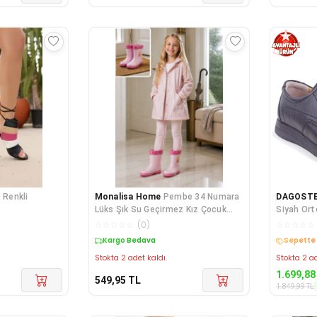
 Renkli
Monalisa Home
Pembe 34 Numara
DAGOST
Lüks Şık Su Geçirmez Kız Çocuk
Siyah Ort
Çizmesi
Günlük Ba
☆
☆
☆
☆
☆
(
0
)
☆
☆
☆
☆
☆
Kargo Bedava
Kargo B
Stokta 2 adet kaldı.
Stokta 2 ad
1.699,88
549,95
TL
1.849,99
TL