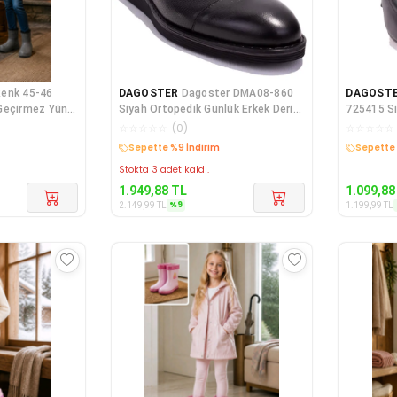
Renk 45-46
DAGOSTER
Dagoster DMA08-860
DAGOST
Geçirmez Yünlü
Siyah Ortopedik Günlük Erkek Deri
725415 Si
Ayakkabı
Ayakkabı
☆
☆
☆
☆
☆
(
0
)
☆
☆
☆
☆
☆
Kargo Bedava
Kargo B
Stokta 3 adet kaldı.
1.949,88
TL
1.099,88
%
9
2.149,99
TL
1.199,99
TL