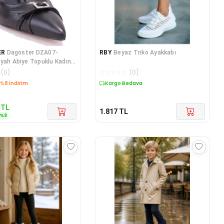
ER
Dagoster DZA07-
RBY
Beyaz Triko Ayakkabı
yah Abiye Topuklu Kadın
(
0
)
☆
☆
☆
☆
☆
(
0
)
edava
Kargo Bedava
TL
1.817
TL
%
8