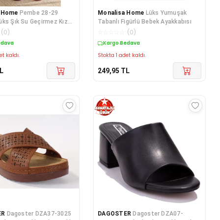
a Home
Pembe 28-29
Monalisa Home
Lüks Yumuşak
ks Şık Su Geçirmez Kız
Tabanlı Figürlü Bebek Ayakkabısı
zmesi
(
0
)
☆
☆
☆
☆
☆
(
0
)
edava
Kargo Bedava
et kaldı.
Stokta 1 adet kaldı.
L
249,95
TL
ER
Dagoster DZA37-3025
DAGOSTER
Dagoster DZA07-