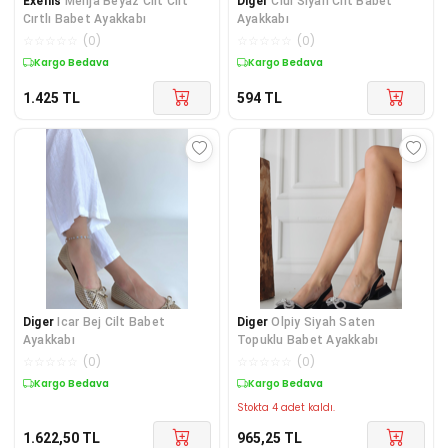
Exenis
Menja Beyaz Cilt Cırt
Diger
Ciul Siyah Cilt Babet
Cırtlı Babet Ayakkabı
Ayakkabı
☆
☆
☆
☆
☆
(
0
)
☆
☆
☆
☆
☆
(
0
)
Kargo Bedava
Kargo Bedava
1.425
TL
594
TL
Diger
Icar Bej Cilt Babet
Diger
Olpiy Siyah Saten
Ayakkabı
Topuklu Babet Ayakkabı
☆
☆
☆
☆
☆
(
0
)
☆
☆
☆
☆
☆
(
0
)
Kargo Bedava
Kargo Bedava
Stokta 4 adet kaldı.
1.622,50
TL
965,25
TL