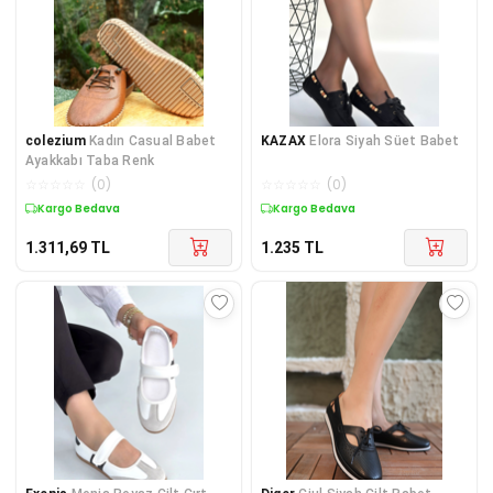
colezium
Kadın Casual Babet
KAZAX
Elora Siyah Süet Babet
Ayakkabı Taba Renk
☆
☆
☆
☆
☆
(
0
)
☆
☆
☆
☆
☆
(
0
)
Kargo Bedava
Kargo Bedava
1.311,69
TL
1.235
TL