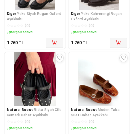
Diger
Yoko Siyah Rugan Oxford
Diger
Yoko Kahverengi Rugan
Ayakkabı
Oxford Ayakkabı
☆
☆
☆
☆
☆
(
0
)
☆
☆
☆
☆
☆
(
0
)
Kargo Bedava
Kargo Bedava
1.760
TL
1.760
TL
Natural Boost
Ritta Siyah Cilt
Natural Boost
Moden Taba
Kemerli Babet Ayakkabı
Süet Babet Ayakkabı
☆
☆
☆
☆
☆
(
0
)
☆
☆
☆
☆
☆
(
0
)
Kargo Bedava
Kargo Bedava