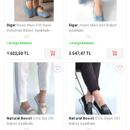
Diger
Rives Mavi Cilt Hasır
Diger
Jnues Mavi Deri Babet
Dokumalı Babet Ayakkabı
Ayakkabı
☆
☆
☆
☆
☆
(
0
)
☆
☆
☆
☆
☆
(
0
)
Kargo Bedava
Kargo Bedava
1.622,50
TL
3.547,47
TL
Natural Boost
Otra Bej Cilt
Natural Boost
Otra Siyah Cilt
Babet Ayakkabı
Babet Ayakkabı
☆
☆
☆
☆
☆
(
0
)
☆
☆
☆
☆
☆
(
0
)