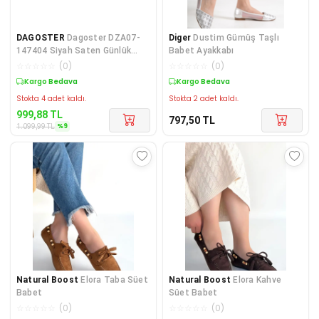
DAGOSTER
Dagoster DZA07-
Diger
Dustim Gümüş Taşlı
147404 Siyah Saten Günlük
Babet Ayakkabı
Babet Kadın Ayakkabı
☆
☆
☆
☆
☆
(
0
)
☆
☆
☆
☆
☆
(
0
)
Sepette %9 İndirim
Kargo Bedava
Stokta 4 adet kaldı.
Stokta 2 adet kaldı.
999,88
TL
797,50
TL
%
9
1.099,99
TL
Natural Boost
Elora Taba Süet
Natural Boost
Elora Kahve
Babet
Süet Babet
☆
☆
☆
☆
☆
(
0
)
☆
☆
☆
☆
☆
(
0
)