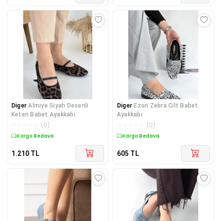
Diger
Almiye Siyah Desenli
Diger
Ezon Zebra Cilt Babet
Keten Babet Ayakkabı
Ayakkabı
☆
☆
☆
☆
☆
(
0
)
☆
☆
☆
☆
☆
(
0
)
Kargo Bedava
Kargo Bedava
1.210
TL
605
TL