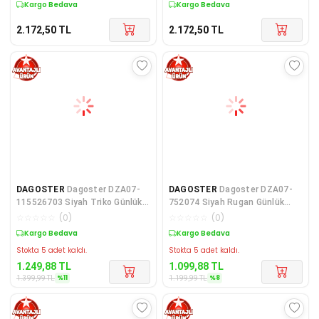
Kargo Bedava
Kargo Bedava
2.172,50
TL
2.172,50
TL
DAGOSTER
Dagoster DZA07-
DAGOSTER
Dagoster DZA07-
115526703 Siyah Triko Günlük
752074 Siyah Rugan Günlük
Espadril Kadın Ayakka
Babet Kadın Ayakkabı
☆
☆
☆
☆
☆
(
0
)
☆
☆
☆
☆
☆
(
0
)
Sepette %11 İndirim
Sepette %8 İndirim
Stokta 5 adet kaldı.
Stokta 5 adet kaldı.
1.249,88
TL
1.099,88
TL
%
11
%
8
1.399,99
TL
1.199,99
TL