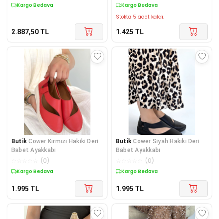
Kargo Bedava
Kargo Bedava
Stokta 5 adet kaldı.
2.887,50
TL
1.425
TL
Butik
Cower Kırmızı Hakiki Deri
Butik
Cower Siyah Hakiki Deri
Babet Ayakkabı
Babet Ayakkabı
☆
☆
☆
☆
☆
(
0
)
☆
☆
☆
☆
☆
(
0
)
Kargo Bedava
Kargo Bedava
1.995
TL
1.995
TL