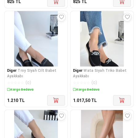
825
TL
825
TL
Diger
Troy Siyah Cilt Babet
Diger
Wata Siyah Triko Babet
Ayakkabı
Ayakkabı
☆
☆
☆
☆
☆
(
0
)
☆
☆
☆
☆
☆
(
0
)
Kargo Bedava
Kargo Bedava
1.210
TL
1.017,50
TL