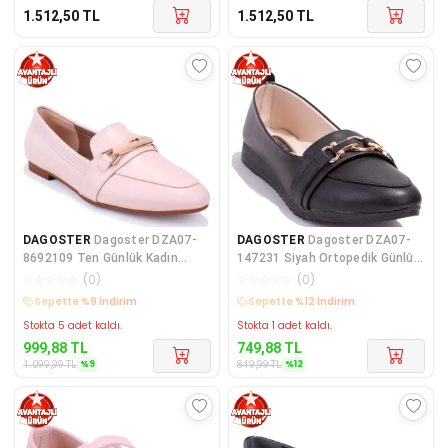
1.512,50
TL
1.512,50
TL
DAGOSTER
Dagoster DZA07-
DAGOSTER
Dagoster DZA07-
8692109 Ten Günlük Kadın
147231 Siyah Ortopedik Günlük
Babet Ayakkabı
Babet Kadın Ayakkabı
☆
☆
☆
☆
☆
(
0
)
☆
☆
☆
☆
☆
(
0
)
Kargo Bedava
Kargo Bedava
Stokta 5 adet kaldı.
Stokta 1 adet kaldı.
999,88
TL
749,88
TL
%
9
%
12
1.099,99
TL
849,99
TL