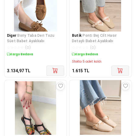
Diger
Boriy Taba Deri Tozu
Butik
Ponti Bej Cilt Hasır
Süet Babet Ayakkabı
Detaylı Babet Ayakkabı
☆
☆
☆
☆
☆
(
0
)
☆
☆
☆
☆
☆
(
0
)
Kargo Bedava
Kargo Bedava
Stokta 5 adet kaldı.
3.134,97
TL
1.615
TL