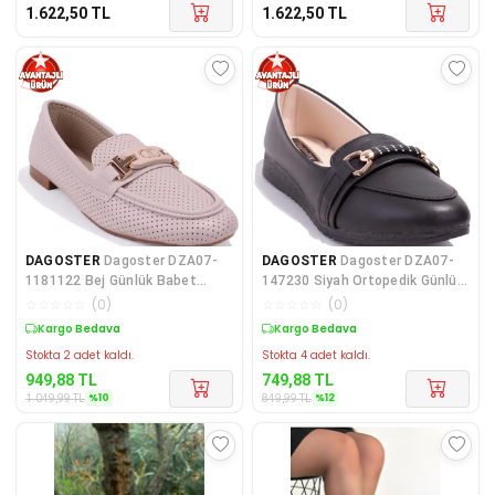
1.622,50
TL
1.622,50
TL
DAGOSTER
Dagoster DZA07-
DAGOSTER
Dagoster DZA07-
1181122 Bej Günlük Babet
147230 Siyah Ortopedik Günlük
Kadın Ayakkabı
Babet Kadın Ayakkabı
☆
☆
☆
☆
☆
(
0
)
☆
☆
☆
☆
☆
(
0
)
Sepette %10 İndirim
Sepette %12 İndirim
Stokta 2 adet kaldı.
Stokta 4 adet kaldı.
949,88
TL
749,88
TL
%
10
%
12
1.049,99
TL
849,99
TL