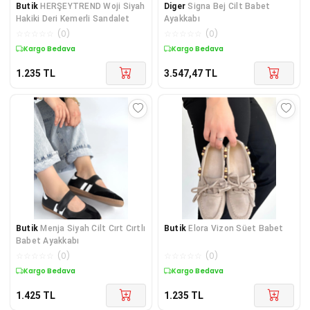
Butik
HERŞEYTREND Woji Siyah
Diger
Signa Bej Cilt Babet
Hakiki Deri Kemerli Sandalet
Ayakkabı
☆
☆
☆
☆
☆
(
0
)
☆
☆
☆
☆
☆
(
0
)
Kargo Bedava
Kargo Bedava
1.235
TL
3.547,47
TL
Butik
Menja Siyah Cilt Cırt Cırtlı
Butik
Elora Vizon Süet Babet
Babet Ayakkabı
☆
☆
☆
☆
☆
(
0
)
☆
☆
☆
☆
☆
(
0
)
Kargo Bedava
Kargo Bedava
1.425
TL
1.235
TL