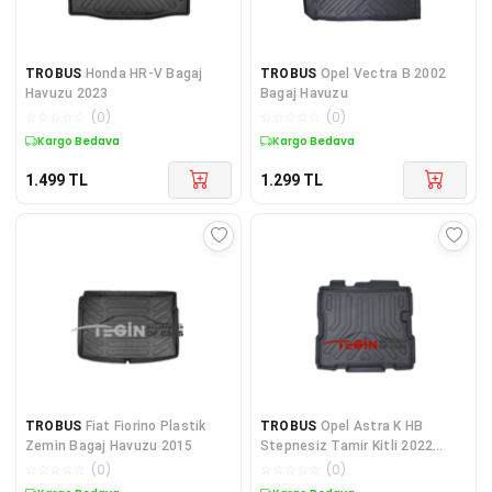
TROBUS
Honda HR-V Bagaj
TROBUS
Opel Vectra B 2002
Havuzu 2023
Bagaj Havuzu
☆
☆
☆
☆
☆
(
0
)
☆
☆
☆
☆
☆
(
0
)
Kargo Bedava
Kargo Bedava
1.499
TL
1.299
TL
TROBUS
Fiat Fiorino Plastik
TROBUS
Opel Astra K HB
Zemin Bagaj Havuzu 2015
Stepnesiz Tamir Kitli 2022
Bagaj Havuzu
☆
☆
☆
☆
☆
(
0
)
☆
☆
☆
☆
☆
(
0
)