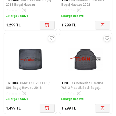
2018 Bagaj Havuzu
Bagaj Havuzu 2021
☆
☆
☆
☆
☆
(
0
)
☆
☆
☆
☆
☆
(
0
)
Kargo Bedava
Kargo Bedava
1.299
TL
1.299
TL
TROBUS
BMW X6 E71 / F16 /
TROBUS
Mercedes E Serisi
G06 Bagaj Havuzu 2018
W213 Plastik Setli Bagaj
Havuzu 2016 Sonrası
☆
☆
☆
☆
☆
(
0
)
☆
☆
☆
☆
☆
(
0
)
Kargo Bedava
Kargo Bedava
1.499
TL
1.299
TL