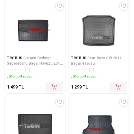
TROBUS
Citroen Berlingo
TROBUS
Seat İbiza SW 2011
Seperatörlü Bagaj Havuzu 2019
Bagaj Havuzu
Sonrası
☆
☆
☆
☆
☆
(
0
)
☆
☆
☆
☆
☆
(
0
)
Kargo Bedava
Kargo Bedava
1.499
TL
1.299
TL