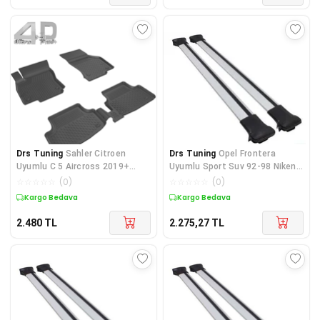
Drs Tuning
Sahler Citroen
Drs Tuning
Opel Frontera
Uyumlu C 5 Aircross 2019+
Uyumlu Sport Suv 92-98 Niken
Siyah Renk 4.5D Araca Öz
Air1 Ara Atkı Gri Parç
☆
☆
☆
☆
☆
(
0
)
☆
☆
☆
☆
☆
(
0
)
Kargo Bedava
Kargo Bedava
2.480
TL
2.275,27
TL