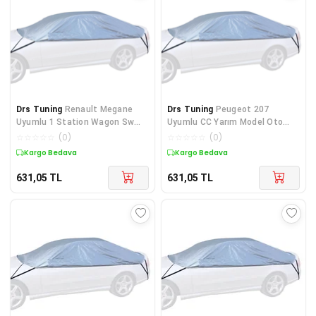
Drs Tuning
Renault Megane
Drs Tuning
Peugeot 207
Uyumlu 1 Station Wagon Sw
Uyumlu CC Yarım Model Oto
Yarım Model Oto Brandası
Brandası - Tüm Araçlara Uyu
☆
☆
☆
☆
☆
(
0
)
☆
☆
☆
☆
☆
(
0
)
Kargo Bedava
Kargo Bedava
631,05
TL
631,05
TL