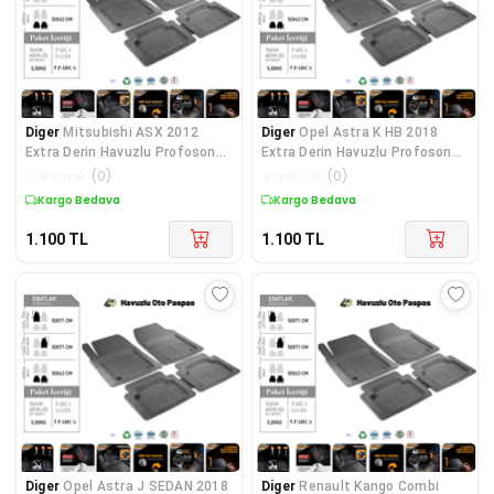
Diger
Mitsubishi ASX 2012
Diger
Opel Astra K HB 2018
Extra Derin Havuzlu Profosonel
Extra Derin Havuzlu Profosonel
4D Siyah Paspa
4D Siyah Pasp
☆
☆
☆
☆
☆
(
0
)
☆
☆
☆
☆
☆
(
0
)
Kargo Bedava
Kargo Bedava
1.100
TL
1.100
TL
Diger
Opel Astra J SEDAN 2018
Diger
Renault Kango Combi