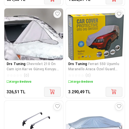
Drs Tuning
Chevrolet 210 Ön
Drs Tuning
Ferrari 550 Uyumlu
Cam için Kar ve Güneş Koruyucu
Maranello Araca Özel Guard
Branda
Serisi Dış Ortam Ko
☆
☆
☆
☆
☆
(
0
)
☆
☆
☆
☆
☆
(
0
)
Kargo Bedava
Kargo Bedava
326,51
TL
3.290,49
TL