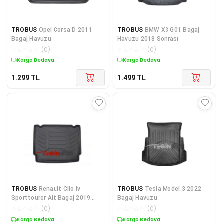
TROBUS
Opel Corsa D 2011
TROBUS
BMW X3 G01 Bagaj
Bagaj Havuzu
Havuzu 2018 Sonrası
☆
☆
☆
☆
☆
(
0
)
☆
☆
☆
☆
☆
(
0
)
Kargo Bedava
Kargo Bedava
1.299
TL
1.499
TL
TROBUS
Renault Clio Iv
TROBUS
Tesla Model 3 2022
Sporttourer Alt Bagaj 2019
Bagaj Havuzu
Bagaj Havuzu
☆
☆
☆
☆
☆
(
0
)
☆
☆
☆
☆
☆
(
0
)
Kargo Bedava
Kargo Bedava