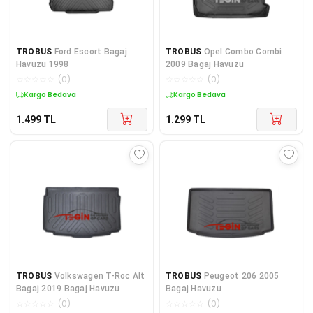
TROBUS
Ford Escort Bagaj
TROBUS
Opel Combo Combi
Havuzu 1998
2009 Bagaj Havuzu
☆
☆
☆
☆
☆
(
0
)
☆
☆
☆
☆
☆
(
0
)
Kargo Bedava
Kargo Bedava
1.499
TL
1.299
TL
TROBUS
Volkswagen T-Roc Alt
TROBUS
Peugeot 206 2005
Bagaj 2019 Bagaj Havuzu
Bagaj Havuzu
☆
☆
☆
☆
☆
(
0
)
☆
☆
☆
☆
☆
(
0
)