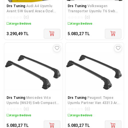
Drs Tuning
Audi A4 Uyumlu
Drs Tuning
Volkswagen
Avant SW Guard Araca Özel
Transporter Uyumlu T6 Swb
Oto Brandası Premium Ser
Van Ara Atkı Air 3
☆
☆
☆
☆
☆
(
0
)
☆
☆
☆
☆
☆
(
0
)
Kargo Bedava
Kargo Bedava
3.290,49
TL
5.083,27
TL
Drs Tuning
Mercedes Vıto
Drs Tuning
Peugeot Tepee
Uyumlu (W639) Swb Compact
Uyumlu Partner Van 43313 Ara
Van 41699 Ara Atkı Air 3
Atkı Air 3 Siyah
☆
☆
☆
☆
☆
(
0
)
☆
☆
☆
☆
☆
(
0
)
Kargo Bedava
Kargo Bedava
5.083,27
TL
5.083,27
TL