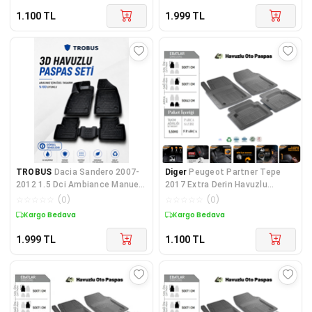
1.100
TL
1.999
TL
TROBUS
Dacia Sandero 2007-
Diger
Peugeot Partner Tepe
2012 1.5 Dci Ambiance Manuel
2017 Extra Derin Havuzlu
3d Havuzlu Paspas
Profosonel 4D Siyah
☆
☆
☆
☆
☆
(
0
)
☆
☆
☆
☆
☆
(
0
)
Kargo Bedava
Kargo Bedava
1.999
TL
1.100
TL