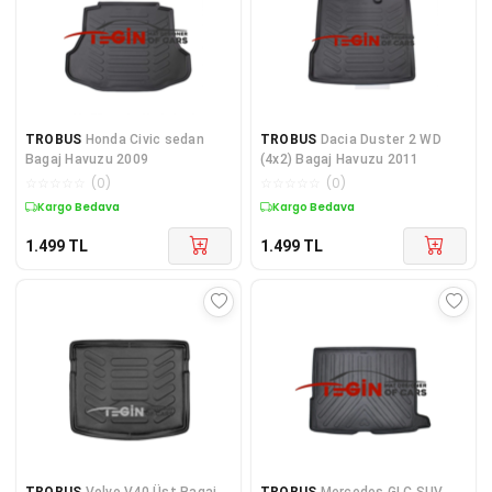
TROBUS
Honda Civic sedan
TROBUS
Dacia Duster 2 WD
Bagaj Havuzu 2009
(4x2) Bagaj Havuzu 2011
☆
☆
☆
☆
☆
(
0
)
☆
☆
☆
☆
☆
(
0
)
Kargo Bedava
Kargo Bedava
1.499
TL
1.499
TL
TROBUS
Volvo V40 Üst Bagaj
TROBUS
Mercedes GLC SUV