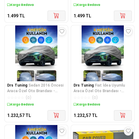
Kargo Bedava
Kargo Bedava
1.499
TL
1.499
TL
Drs Tuning
Sedan 2016 Öncesi
Drs Tuning
Fiat İdea Uyumlu
Araca Özel Oto Brandası -
Araca Özel Oto Brandası -
Premium Araba Örtüsü
Premium Araba Örtüsü P
☆
☆
☆
☆
☆
(
0
)
☆
☆
☆
☆
☆
(
0
)
Kargo Bedava
Kargo Bedava
1.232,57
TL
1.232,57
TL