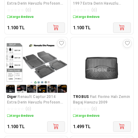
Extra Derin Havuzlu Profosonel
1997 Extra Derin Havuzlu
4D Siyah P
Profosonel 4D Siyah
☆
☆
☆
☆
☆
(
0
)
☆
☆
☆
☆
☆
(
0
)
Kargo Bedava
Kargo Bedava
1.100
TL
1.100
TL
Diger
Renault Captur 2014
TROBUS
Fiat Fiorino Halı Zemin
Extra Derin Havuzlu Profosonel
Bagaj Havuzu 2009
4D Siyah Paspa
☆
☆
☆
☆
☆
(
0
)
☆
☆
☆
☆
☆
(
0
)
Kargo Bedava
Kargo Bedava
1.100
TL
1.499
TL