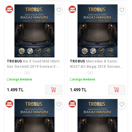
TROBUS
Kia X Ceed Mild Hibrit
TROBUS
Mercedes B Serisi
Ses Sistemli 2019 Sonrası E-
W247 Alt Bagaj 2018 Sonrası
Tech Uyumlu Bagaj Havuzu
1.6 Turbo Uyumlu Bagaj Havuzu
☆
☆
☆
☆
☆
(
0
)
☆
☆
☆
☆
☆
(
0
)
Kargo Bedava
Kargo Bedava
1.499
TL
1.499
TL