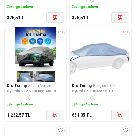
☆
☆
☆
☆
☆
(
0
)
☆
☆
☆
☆
☆
(
0
)
Kargo Bedava
Kargo Bedava
326,51
TL
326,51
TL
Drs Tuning
Aston Martin
Drs Tuning
Peugeot 302
Uyumlu V12 Vantage Araca
Uyumlu Yarım Model Oto
Özel Oto Brandası - Premium
Brandası - Tüm Araçlara
☆
☆
☆
☆
☆
(
0
)
☆
☆
☆
☆
☆
(
0
)
Uyumlu
Kargo Bedava
Kargo Bedava
1.232,57
TL
631,05
TL