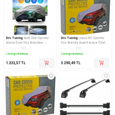
Drs Tuning
Audi 200 Uyumlu
Drs Tuning
Lexus RC Uyumlu
Araca Özel Oto Brandası -
Oto Branda Guard Araca Özel
Premium Araba Örtüsü Pa
Kaliteli Seri Parça
☆
☆
☆
☆
☆
(
0
)
☆
☆
☆
☆
☆
(
0
)
Kargo Bedava
Kargo Bedava
1.232,57
TL
3.290,49
TL