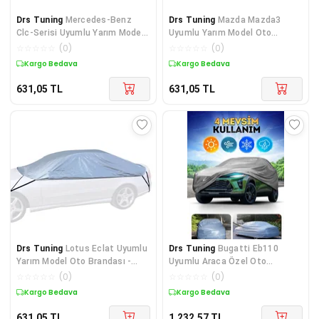
Drs Tuning
Mercedes-Benz
Drs Tuning
Mazda Mazda3
Clc-Serisi Uyumlu Yarım Model
Uyumlu Yarım Model Oto
Oto Brandası - Tüm Ar
Brandası - Tüm Araçlara Uyuml
☆
☆
☆
☆
☆
(
0
)
☆
☆
☆
☆
☆
(
0
)
Kargo Bedava
Kargo Bedava
631,05
TL
631,05
TL
Drs Tuning
Lotus Eclat Uyumlu
Drs Tuning
Bugatti Eb110
Yarım Model Oto Brandası -
Uyumlu Araca Özel Oto
Tüm Araçlara Uyumlu
Brandası - Premium Araba Örtü
☆
☆
☆
☆
☆
(
0
)
☆
☆
☆
☆
☆
(
0
)
Kargo Bedava
Kargo Bedava
631,05
TL
1.232,57
TL