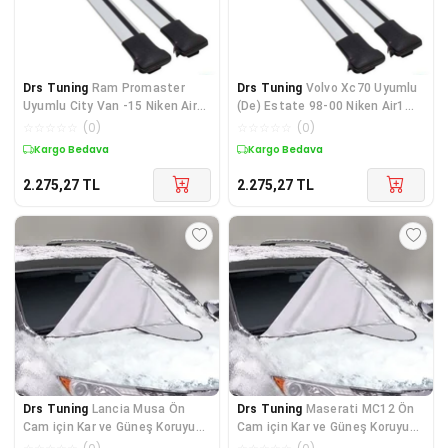
Drs Tuning
Ram Promaster
Drs Tuning
Volvo Xc70 Uyumlu
Uyumlu City Van -15 Niken Air1
(De) Estate 98-00 Niken Air1
Ara Atkı Gri Parça
Ara Atkı Gri Parça
☆
☆
☆
☆
☆
(
0
)
☆
☆
☆
☆
☆
(
0
)
Kargo Bedava
Kargo Bedava
2.275,27
TL
2.275,27
TL
Drs Tuning
Lancia Musa Ön
Drs Tuning
Maserati MC12 Ön
Cam için Kar ve Güneş Koruyucu
Cam için Kar ve Güneş Koruyucu
Branda
Branda