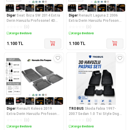
Diger
Seat İbiza SW 2014 Extra
Diger
Renault Laguna 2 2006
Derin Havuzlu Profosonel 4D
Extra Derin Havuzlu Profosonel
Siyah Paspas
4D Siyah Pas
☆
☆
☆
☆
☆
(
0
)
☆
☆
☆
☆
☆
(
0
)
Kargo Bedava
Kargo Bedava
1.100
TL
1.100
TL
Diger
Renault Koleos 2019
TROBUS
Skoda Fabia 1997-
Extra Derin Havuzlu Profosonel
2007 Sedan 1.0 Tsi Style Dsg
4D Siyah Paspa
3d Havuzlu Paspas
☆
☆
☆
☆
☆
(
0
)
☆
☆
☆
☆
☆
(
0
)
Kargo Bedava
Kargo Bedava