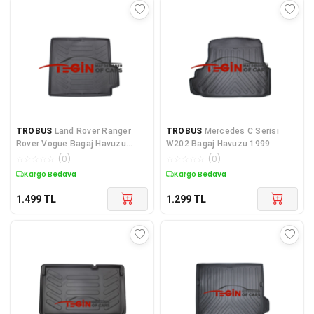
TROBUS
Land Rover Ranger
TROBUS
Mercedes C Serisi
Rover Vogue Bagaj Havuzu
W202 Bagaj Havuzu 1999
2014
☆
☆
☆
☆
☆
(
0
)
☆
☆
☆
☆
☆
(
0
)
Kargo Bedava
Kargo Bedava
1.499
TL
1.299
TL