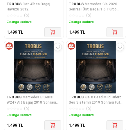
TROBUS
Fiat Albea Bagaj
TROBUS
Mercedes Gla 2020
Havuzu 2012
Sonrası Üst Bagaj 1.6 Turbo
Uyumlu Bagaj Havuzu
☆
☆
☆
☆
☆
(
0
)
☆
☆
☆
☆
☆
(
0
)
Kargo Bedava
Kargo Bedava
1.499
TL
1.499
TL
TROBUS
Mercedes B Serisi
TROBUS
Kia X Ceed Mild Hibrit
W247 Alt Bagaj 2018 Sonrası
Ses Sistemli 2019 Sonrası Full
Benzin Uyumlu Bagaj Havuzu
Hybrid Uyumlu Bagaj Havuzu
☆
☆
☆
☆
☆
(
0
)
☆
☆
☆
☆
☆
(
0
)
Kargo Bedava
Kargo Bedava
1.499
TL
1.499
TL