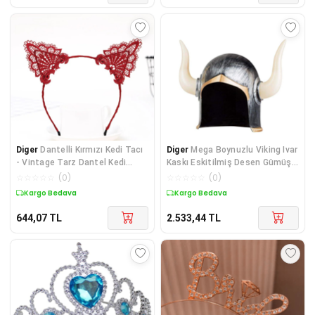
Diger
Dantelli Kırmızı Kedi Tacı
Diger
Mega Boynuzlu Viking Ivar
- Vintage Tarz Dantel Kedi
Kaskı Eskitilmiş Desen Gümüş
Kulak
Renk
☆
☆
☆
☆
☆
(
0
)
☆
☆
☆
☆
☆
(
0
)
Kargo Bedava
Kargo Bedava
644,07
TL
2.533,44
TL