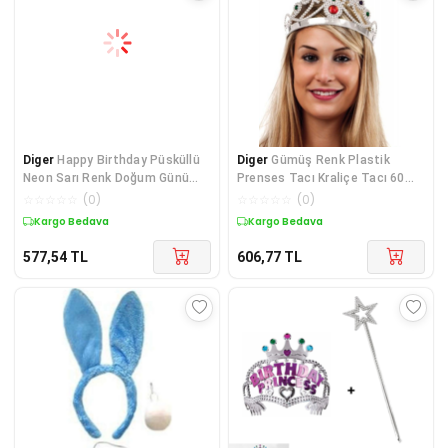
Diger
Happy Birthday Püsküllü
Diger
Gümüş Renk Plastik
Neon Sarı Renk Doğum Günü
Prenses Tacı Kraliçe Tacı 60
Tacı 22x19 cm
cm
☆
☆
☆
☆
☆
(
0
)
☆
☆
☆
☆
☆
(
0
)
Kargo Bedava
Kargo Bedava
577,54
TL
606,77
TL