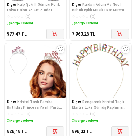
Diger
Kalp Şekilli Gümüş Renk
Diger
Kardan Adam Ve Noel
Folyo Balon 45 Cm 5 Adet
Babalı Işıklı Müzikli Kar Küresi
Alk3183
☆
☆
☆
☆
☆
(
0
)
☆
☆
☆
☆
☆
(
0
)
Kargo Bedava
Kargo Bedava
577,47
TL
7.960,26
TL
Diger
Kristal Taşlı Pembe
Diger
Rengarenk Kristal Taşlı
Birthday Princess Yazılı Parti
Ekstra Lüks Gümüş Kaplama
Tacı 19x11 Cm
Happy Birthday
☆
☆
☆
☆
☆
(
0
)
☆
☆
☆
☆
☆
(
0
)
Kargo Bedava
Kargo Bedava
828,18
TL
898,03
TL