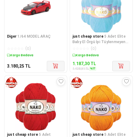
Diger
1/64 MODEL ARAÇ
just cheap store
5 Adet Elite
Baby El Örgü İpi Tüylenmeyen
Bebek Yünü Gök Mavisi 6
☆
☆
☆
☆
☆
(
0
)
☆
☆
☆
☆
☆
(
0
)
Kargo Bedava
Sepette %17 İndirim
1.187,30
TL
3.180,25
TL
%
17
1.438,91
TL
just cheap store
5 Adet
just cheap store
5 Adet Elite