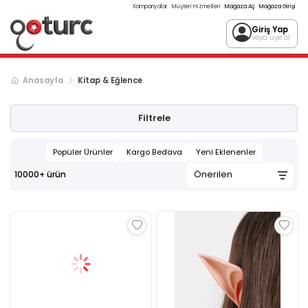
Kampanyalar
Müşteri Hizmetleri
Mağaza Aç
Mağaza Girişi
Giriş Yap
veya üye ol
Anasayfa
Kitap & Eğlence
Sonraki ürün sayfası, sayfa
2
Filtrele
Popüler Ürünler
Kargo Bedava
Yeni Eklenenler
10000+
ürün