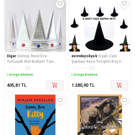
Diger
Gümüş Renk Eva
evimdeyokyok
Siyah Cadı
Yumuşak Kral Kraliyet Tacı
Şapkası Keçe Yetişkin Boy 6
Yetişkin Çocuk Uyumlu 5
Adet TdrTR
☆
☆
☆
☆
☆
(
0
)
☆
☆
☆
☆
☆
(
0
)
Kargo Bedava
Kargo Bedava
405,81
TL
1.280,90
TL