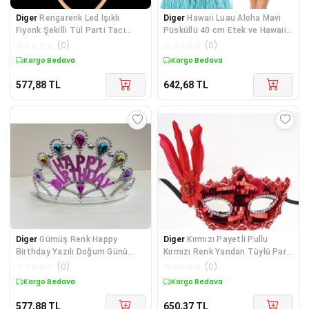
Diger
Rengarenk Led Işıklı
Diger
Hawaii Luau Aloha Mavi
Fiyonk Şekilli Tül Parti Tacı
Püsküllü 40 cm Etek ve Hawaii
Pembe Renk 25x
Kolye Seti
☆
☆
☆
☆
☆
(
0
)
☆
☆
☆
☆
☆
(
0
)
Kargo Bedava
Kargo Bedava
577,88
TL
642,68
TL
Diger
Gümüş Renk Happy
Diger
Kırmızı Payetli Pullu
Birthday Yazılı Doğum Günü
Kırmızı Renk Yandan Tüylü Parti
Tacı 60 cm
Maskesi 18x
☆
☆
☆
☆
☆
(
0
)
☆
☆
☆
☆
☆
(
0
)
Kargo Bedava
Kargo Bedava
577,88
TL
650,37
TL