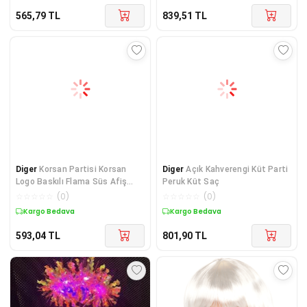
565,79
TL
839,51
TL
Diger
Korsan Partisi Korsan
Diger
Açık Kahverengi Küt Parti
Logo Baskılı Flama Süs Afiş
Peruk Küt Saç
Süsleme 8 li
☆
☆
☆
☆
☆
(
0
)
☆
☆
☆
☆
☆
(
0
)
Kargo Bedava
Kargo Bedava
593,04
TL
801,90
TL