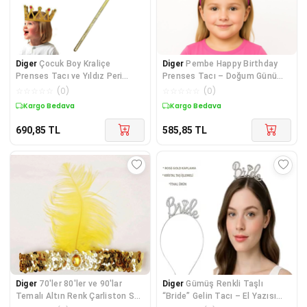
Diger
Çocuk Boy Kraliçe
Diger
Pembe Happy Birthday
Prenses Tacı ve Yıldız Peri
Prenses Tacı – Doğum Günü
Asası Altın Renk
Taç Aksesuarı
☆
☆
☆
☆
☆
(
0
)
☆
☆
☆
☆
☆
(
0
)
Kargo Bedava
Kargo Bedava
690,85
TL
585,85
TL
Diger
70'ler 80'ler ve 90'lar
Diger
Gümüş Renkli Taşlı
Temalı Altın Renk Çarliston Saç
“Bride” Gelin Tacı – El Yazısı