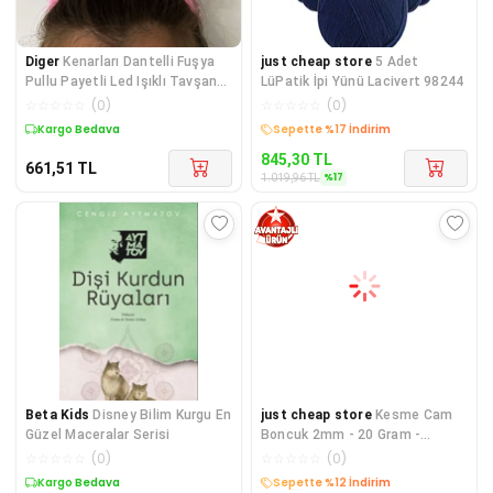
Diger
Kenarları Dantelli Fuşya
just cheap store
5 Adet
Pullu Payetli Led Işıklı Tavşan
LüPatik İpi Yünü Lacivert 98244
Kulak Ta
☆
☆
☆
☆
☆
(
0
)
☆
☆
☆
☆
☆
(
0
)
Kargo Bedava
Kargo Bedava
845,30
TL
661,51
TL
%
17
1.019,96
TL
Beta Kids
Disney Bilim Kurgu En
just cheap store
Kesme Cam
Güzel Maceralar Serisi
Boncuk 2mm - 20 Gram -
Şeffaf Sarı -BNC303
☆
☆
☆
☆
☆
(
0
)
☆
☆
☆
☆
☆
(
0
)
Kargo Bedava
Kargo Bedava