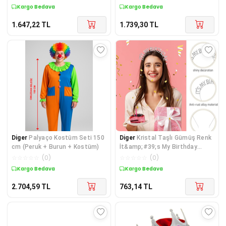
Kargo Bedava
Kargo Bedava
1.647,22
TL
1.739,30
TL
Diger
Palyaço Kostüm Seti 150
Diger
Kristal Taşlı Gümüş Renk
cm (Peruk + Burun + Kostüm)
İt&amp;#39;s My Birthday
Yazılı Doğum Gü
☆
☆
☆
☆
☆
(
0
)
☆
☆
☆
☆
☆
(
0
)
Kargo Bedava
Kargo Bedava
2.704,59
TL
763,14
TL