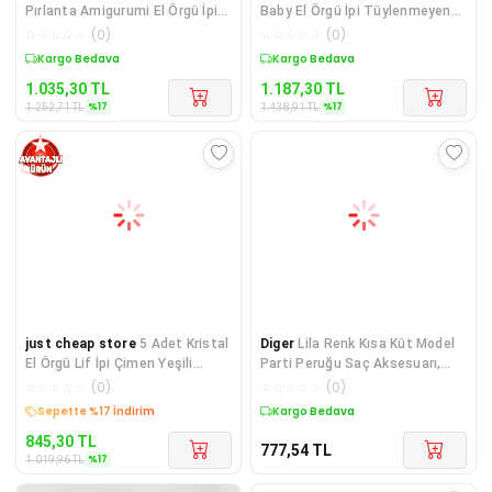
Pırlanta Amigurumi El Örgü İpi
Baby El Örgü İpi Tüylenmeyen
Yünü Gelincik Kırmızı 6741
Bebek Yünü Portakal Kab
☆
☆
☆
☆
☆
(
0
)
☆
☆
☆
☆
☆
(
0
)
Sepette %17 İndirim
Sepette %17 İndirim
1.035,30
TL
1.187,30
TL
%
17
%
17
1.252,71
TL
1.438,91
TL
just cheap store
5 Adet Kristal
Diger
Lila Renk Kısa Küt Model
El Örgü Lif İpi Çimen Yeşili
Parti Peruğu Saç Aksesuarı,
98229 - bonbon mudani
Mor Kısa Pe
☆
☆
☆
☆
☆
(
0
)
☆
☆
☆
☆
☆
(
0
)
Kargo Bedava
Kargo Bedava
845,30
TL
777,54
TL
%
17
1.019,96
TL