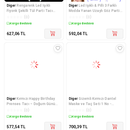
Diger
Rengarenk Led Işıklı
Diger
Led Işıklı & Pilli 3 Farklı
Fiyonk Şekilli Tül Parti Tacı
Modda Yanan Uzaylı Göz Parti
Beyaz Renk 25x
Tacı Mav
☆
☆
☆
☆
☆
(
0
)
☆
☆
☆
☆
☆
(
0
)
Kargo Bedava
Kargo Bedava
627,06
TL
592,04
TL
Diger
Kırmızı Happy Birthday
Diger
Gizemli Kırmızı Dantel
Prenses Tacı – Doğum Günü
Maske ve Taç Seti 1 No -
Taç Aksesuarı
Kostüm Seti
☆
☆
☆
☆
☆
(
0
)
☆
☆
☆
☆
☆
(
0
)
Kargo Bedava
Kargo Bedava
577,54
TL
700,39
TL