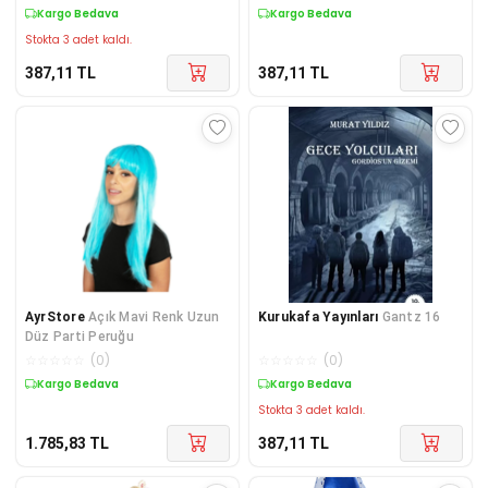
Kargo Bedava
Kargo Bedava
Stokta 3 adet kaldı.
387,11
TL
387,11
TL
AyrStore
Açık Mavi Renk Uzun
Kurukafa Yayınları
Gantz 16
Düz Parti Peruğu
☆
☆
☆
☆
☆
(
0
)
☆
☆
☆
☆
☆
(
0
)
Kargo Bedava
Kargo Bedava
Stokta 3 adet kaldı.
1.785,83
TL
387,11
TL