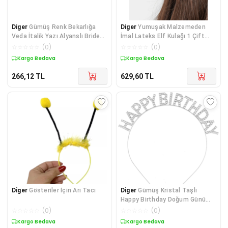
Diger
Gümüş Renk Bekarlığa
Diger
Yumuşak Malzemeden
Veda İtalik Yazı Alyanslı Bride
İmal Lateks Elf Kulağı 1 Çift
Taç
10x5 cm
☆
☆
☆
☆
☆
(
0
)
☆
☆
☆
☆
☆
(
0
)
Kargo Bedava
Kargo Bedava
266,12
TL
629,60
TL
Diger
Gösteriler İçin Arı Tacı
Diger
Gümüş Kristal Taşlı
Happy Birthday Doğum Günü
Tacı İthal Ürün A K
☆
☆
☆
☆
☆
(
0
)
☆
☆
☆
☆
☆
(
0
)
Kargo Bedava
Kargo Bedava