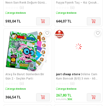
Neon Sarı Renk Doğum Günü
Fuşya Fiyonk Taç – Kız Çocuk
Tacı 22x19 cm
Parti Tacı
☆
☆
☆
☆
☆
(
0
)
☆
☆
☆
☆
☆
(
0
)
Kargo Bedava
Kargo Bedava
593,04
TL
644,07
TL
Ateş İle Barut Günlerden Bir
just cheap store
Dökme Cam
Gün 2 - Seçkin Parti
Kum Boncuk (8/0) 3 mm - 60
Gram - Parlak Siyah - BNC211
☆
☆
☆
☆
☆
(
0
)
☆
☆
☆
☆
☆
(
0
)
Kargo Bedava
Sepette %14 İndirim
267,80
TL
366,54
TL
%
14
311,10
TL