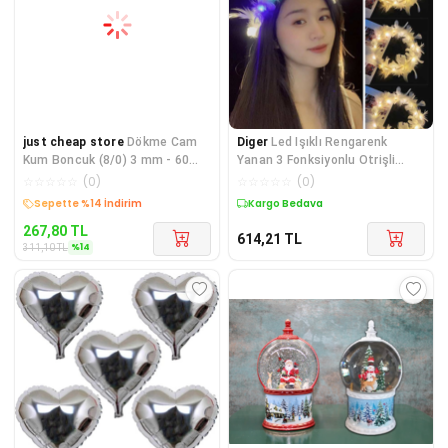
just cheap store
Dökme Cam
Diger
Led Işıklı Rengarenk
Kum Boncuk (8/0) 3 mm - 60
Yanan 3 Fonksiyonlu Otrişli
Gram - Koyu Kırmızı - BNC224
Parti Tacı Renkl
☆
☆
☆
☆
☆
(
0
)
☆
☆
☆
☆
☆
(
0
)
Kargo Bedava
Kargo Bedava
267,80
TL
614,21
TL
%
14
311,10
TL