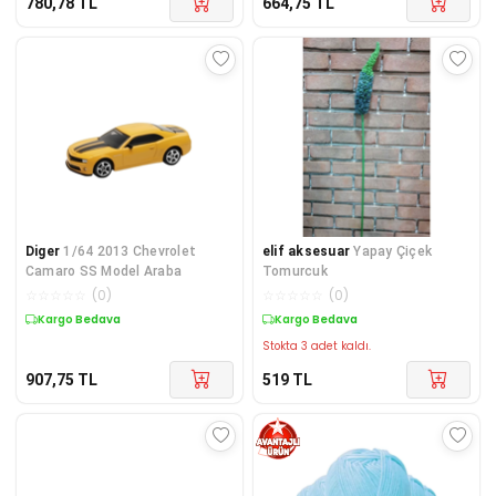
780,78
TL
664,75
TL
Diger
1/64 2013 Chevrolet
elif aksesuar
Yapay Çiçek
Camaro SS Model Araba
Tomurcuk
☆
☆
☆
☆
☆
(
0
)
☆
☆
☆
☆
☆
(
0
)
Kargo Bedava
Kargo Bedava
Stokta 3 adet kaldı.
907,75
TL
519
TL