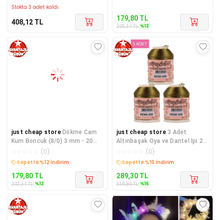
Stokta 3 adet kaldı.
179,80
TL
408,12
TL
%
12
203,31
TL
just cheap store
Dökme Cam
just cheap store
3 Adet
Kum Boncuk (8/0) 3 mm - 20
Altınbaşak Oya ve Dantel İpi 20
Gram - Koyu Mavi - BNC178
gr - Royaleks - No: 658
☆
☆
☆
☆
☆
(
0
)
☆
☆
☆
☆
☆
(
0
)
Kargo Bedava
Kargo Bedava
179,80
TL
289,30
TL
%
12
%
15
203,31
TL
338,86
TL