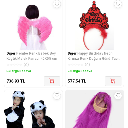
Diger
Pembe Renk Bebek Boy
Diger
Happy Birthday Neon
Küçük Melek Kanadı 40X55 cm
Kırmızı Renk Doğum Günü Tacı
24x15 cm
☆
☆
☆
☆
☆
(
0
)
☆
☆
☆
☆
☆
(
0
)
Kargo Bedava
Kargo Bedava
736,93
TL
577,54
TL