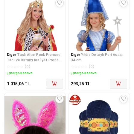
Diger
Taşlı Altın Renk Prenses
Diger
Yıldız Detaylı Peri Asası
Tacı Ve Kırmızı Kraliyet Prenses
34 cm
Asası
☆
☆
☆
☆
☆
(
0
)
☆
☆
☆
☆
☆
(
0
)
Kargo Bedava
Kargo Bedava
1.015,06
TL
293,25
TL