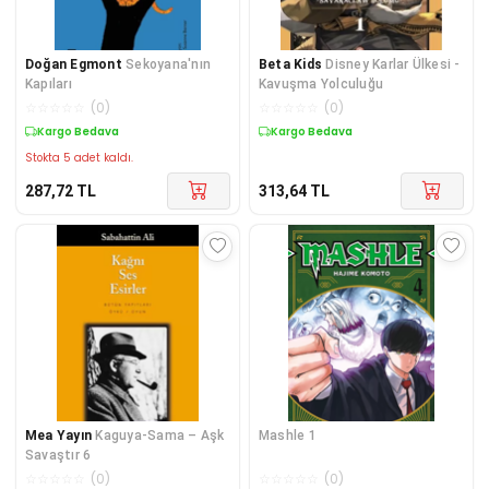
Doğan Egmont
Sekoyana'nın
Beta Kids
Disney Karlar Ülkesi -
Kapıları
Kavuşma Yolculuğu
☆
☆
☆
☆
☆
(
0
)
☆
☆
☆
☆
☆
(
0
)
Kargo Bedava
Kargo Bedava
Stokta 5 adet kaldı.
287,72
TL
313,64
TL
Mea Yayın
Kaguya-Sama – Aşk
Mashle 1
Savaştır 6
☆
☆
☆
☆
☆
(
0
)
☆
☆
☆
☆
☆
(
0
)