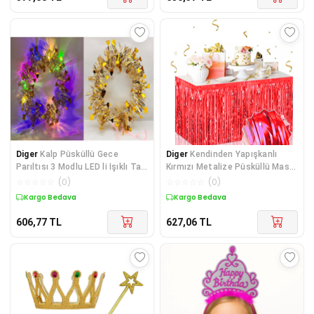
Diger
Kalp Püsküllü Gece
Diger
Kendinden Yapışkanlı
Parıltısı 3 Modlu LED li Işıklı Taç
Kırmızı Metalize Püsküllü Masa
Altın Renk
Eteği – 75 x
☆
☆
☆
☆
☆
(
0
)
☆
☆
☆
☆
☆
(
0
)
Kargo Bedava
Kargo Bedava
606,77
TL
627,06
TL