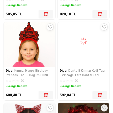
Kargo Bedava
Kargo Bedava
585,85
TL
828,18
TL
Diger
Kırmızı Happy Birthday
Diger
Dantelli Kırmızı Kedi Tacı
Prenses Tacı – Doğum Günü
- Vintage Tarz Dantel Kedi
Taç Aksesuarı
Kulak
☆
☆
☆
☆
☆
(
0
)
☆
☆
☆
☆
☆
(
0
)
Kargo Bedava
Kargo Bedava
608,48
TL
592,04
TL