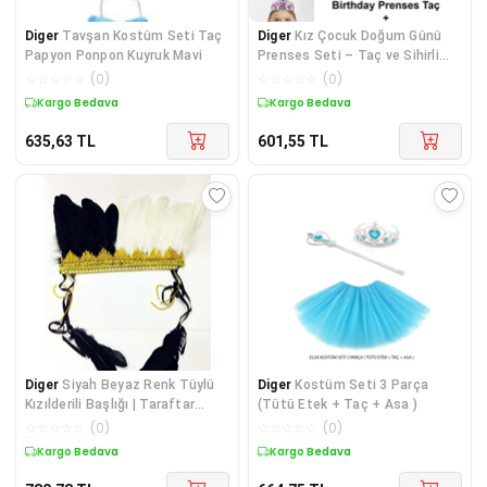
Diger
Tavşan Kostüm Seti Taç
Diger
Kız Çocuk Doğum Günü
Papyon Ponpon Kuyruk Mavi
Prenses Seti – Taç ve Sihirli
Asa
☆
☆
☆
☆
☆
(
0
)
☆
☆
☆
☆
☆
(
0
)
Kargo Bedava
Kargo Bedava
635,63
TL
601,55
TL
Diger
Siyah Beyaz Renk Tüylü
Diger
Kostüm Seti 3 Parça
Kızılderili Başlığı | Taraftar
(Tütü Etek + Taç + Asa )
Başlığı
☆
☆
☆
☆
☆
(
0
)
☆
☆
☆
☆
☆
(
0
)
Kargo Bedava
Kargo Bedava