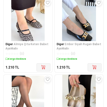
Diger
Almiye Çita Keten Babet
Diger
Embor Siyah Rugan Babet
Ayakkabı
Ayakkabı
☆
☆
☆
☆
☆
(
0
)
☆
☆
☆
☆
☆
(
0
)
Kargo Bedava
Kargo Bedava
1.210
TL
1.210
TL