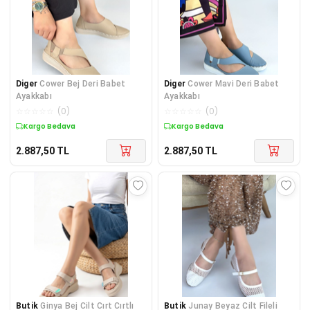
Diger
Cower Bej Deri Babet
Diger
Cower Mavi Deri Babet
Ayakkabı
Ayakkabı
☆
☆
☆
☆
☆
(
0
)
☆
☆
☆
☆
☆
(
0
)
Kargo Bedava
Kargo Bedava
2.887,50
TL
2.887,50
TL
Butik
Ginya Bej Cilt Cırt Cırtlı
Butik
Junay Beyaz Cilt Fileli