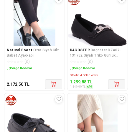
Natural Boost
Otra Siyah Cilt
DAGOSTER
Dagoster DZA07-
Babet Ayakkabı
131752 Siyah Triko Günlük
Kadın Babet Ayakkabı
☆
☆
☆
☆
☆
(
0
)
☆
☆
☆
☆
☆
(
0
)
Kargo Bedava
Sepette %10 İndirim
Stokta 4 adet kaldı.
1.299,88
TL
2.172,50
TL
%
10
1.449,99
TL