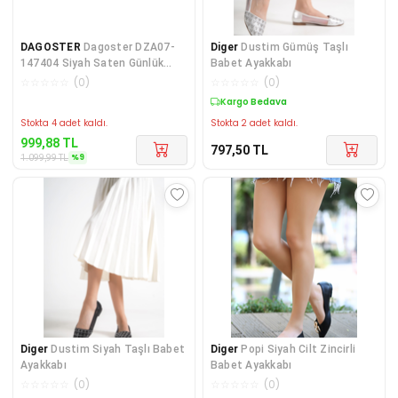
DAGOSTER
Dagoster DZA07-
Diger
Dustim Gümüş Taşlı
147404 Siyah Saten Günlük
Babet Ayakkabı
Babet Kadın Ayakkabı
☆
☆
☆
☆
☆
(
0
)
☆
☆
☆
☆
☆
(
0
)
Sepette %9 İndirim
Kargo Bedava
Stokta 4 adet kaldı.
Stokta 2 adet kaldı.
999,88
TL
797,50
TL
%
9
1.099,99
TL
Diger
Dustim Siyah Taşlı Babet
Diger
Popi Siyah Cilt Zincirli
Ayakkabı
Babet Ayakkabı
☆
☆
☆
☆
☆
(
0
)
☆
☆
☆
☆
☆
(
0
)