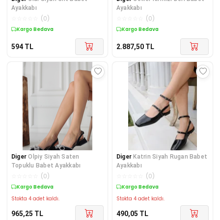
Ayakkabı
Ayakkabı
☆
☆
☆
☆
☆
(
0
)
☆
☆
☆
☆
☆
(
0
)
Kargo Bedava
Kargo Bedava
594
TL
2.887,50
TL
Diger
Olpiy Siyah Saten
Diger
Katrin Siyah Rugan Babet
Topuklu Babet Ayakkabı
Ayakkabı
☆
☆
☆
☆
☆
(
0
)
☆
☆
☆
☆
☆
(
0
)
Kargo Bedava
Kargo Bedava
Stokta 4 adet kaldı.
Stokta 4 adet kaldı.
965,25
TL
490,05
TL