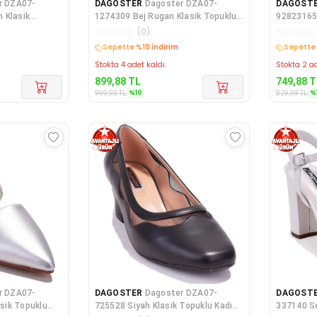
r DZA07-
DAGOSTER
Dagoster DZA07-
DAGOST
 Klasik
1274309 Bej Rugan Klasik Topuklu
92823165 
abı
Kadın Ayakkabı
Topuklu K
☆
☆
☆
☆
☆
(
0
)
☆
☆
☆
☆
☆
Kargo Bedava
Kargo B
Stokta 4 adet kaldı.
Stokta 2 ad
899,88
TL
749,88
T
%
10
%
999,99
TL
829,99
TL
r DZA07-
DAGOSTER
Dagoster DZA07-
DAGOST
sik Topuklu
725528 Siyah Klasik Topuklu Kadın
337140 Sedef