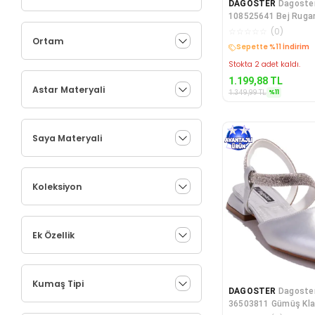
DAGOSTER
Dagoste
108525641 Bej Rugan
Topuklu Kadın Ayakk
☆
☆
☆
☆
☆
(
0
)
Ortam
Kargo Bedava
Stokta 2 adet kaldı.
1.199,88
TL
Astar Materyali
%
11
1.349,99
TL
Saya Materyali
Koleksiyon
Ek Özellik
Kumaş Tipi
DAGOSTER
Dagoste
36503811 Gümüş Kla