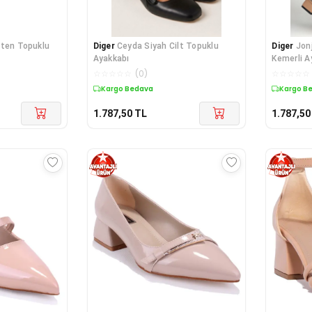
aten Topuklu
Diger
Ceyda Siyah Cilt Topuklu
Diger
Jon
Ayakkabı
Kemerli A
☆
☆
☆
☆
☆
(
0
)
☆
☆
☆
☆
☆
Kargo Bedava
Kargo B
1.787,50
TL
1.787,50