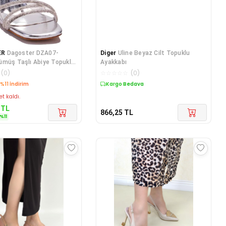
ER
Dagoster DZA07-
Diger
Uline Beyaz Cilt Topuklu
ümüş Taşlı Abiye Topuklu
Ayakkabı
kkabı
(
0
)
☆
☆
☆
☆
☆
(
0
)
edava
Kargo Bedava
et kaldı.
TL
866,25
TL
%
11