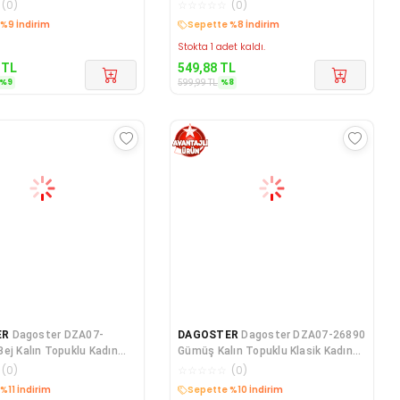
adın Ayak
Kadın Ayakkabı
(
0
)
☆
☆
☆
☆
☆
(
0
)
edava
Kargo Bedava
Stokta 1 adet kaldı.
TL
549,88
TL
%
9
%
8
599,99
TL
ER
Dagoster DZA07-
DAGOSTER
Dagoster DZA07-26890
ej Kalın Topuklu Kadın
Gümüş Kalın Topuklu Klasik Kadın
Ayakkabı
(
0
)
☆
☆
☆
☆
☆
(
0
)
edava
Kargo Bedava