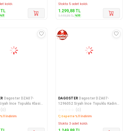
et kaldı.
Stokta 5 adet kaldı.
TL
1.299,88
TL
%
11
%
10
1.449,99
TL
ER
Dagoster DZA07-
DAGOSTER
Dagoster DZA07-
iyah İnce Topuklu Klasik
1296052 Siyah İnce Topuklu Kadın
kkabı
Ayakkabı
(
0
)
☆
☆
☆
☆
☆
(
0
)
edava
Kargo Bedava
Stokta 3 adet kaldı.
TL
1.249,88
TL