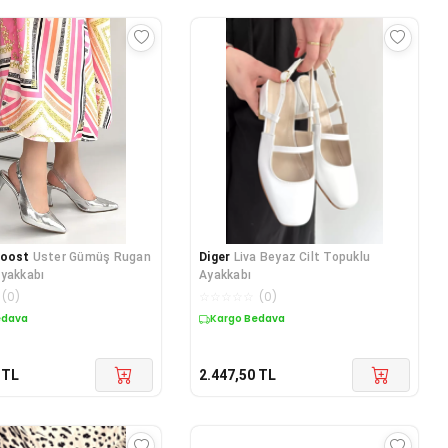
Boost
Uster Gümüş Rugan
Diger
Liva Beyaz Cilt Topuklu
yakkabı
Ayakkabı
(
0
)
☆
☆
☆
☆
☆
(
0
)
edava
Kargo Bedava
TL
2.447,50
TL