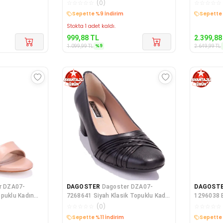
Ayakkabı
Topuklu K
☆
☆
☆
☆
☆
(
0
)
☆
☆
☆
☆
☆
Kargo Bedava
Kargo B
Stokta 1 adet kaldı.
999,88
TL
2.399,88
%
9
1.099,99
TL
2.649,99
TL
r DZA07-
DAGOSTER
Dagoster DZA07-
DAGOST
opuklu Kadın
7268641 Siyah Klasik Topuklu Kadın
1296038 B
Ayakkabı
Ayakkabı
☆
☆
☆
☆
☆
(
0
)
☆
☆
☆
☆
☆
Kargo Bedava
Kargo B