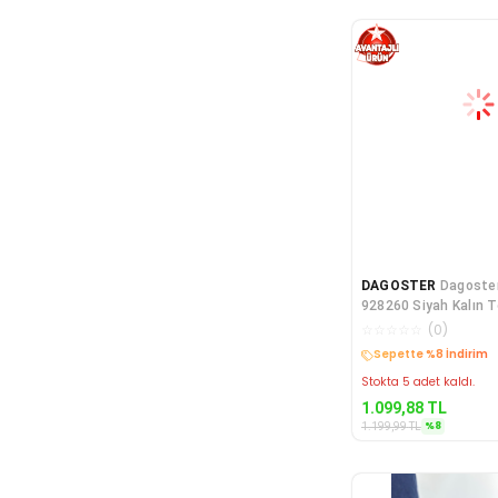
DAGOSTER
Dagoste
928260 Siyah Kalın T
Kadın Ayakkabı
☆
☆
☆
☆
☆
(
0
)
Kargo Bedava
Stokta 5 adet kaldı.
1.099,88
TL
%
8
1.199,99
TL