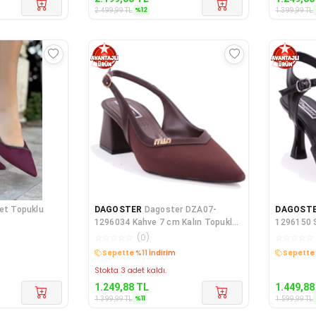
%
12
2.499,99
TL
1.399,99
TL
et Topuklu
DAGOSTER
Dagoster DZA07-
DAGOST
1296034 Kahve 7 cm Kalın Topuklu
1296150 S
Klasik Kadın Ayak
Klasik Ka
☆
☆
☆
☆
☆
(
0
)
☆
☆
☆
☆
☆
Kargo Bedava
Kargo B
Stokta 3 adet kaldı.
1.249,88
TL
1.449,88
%
11
1.399,99
TL
1.599,99
TL