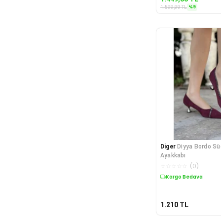
%
9
1.599,99
TL
Diger
Diyya Bordo Sü
Ayakkabı
☆
☆
☆
☆
☆
(
0
)
Kargo Bedava
1.210
TL