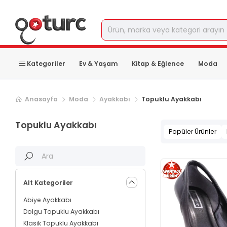
Kategoriler
Ev & Yaşam
Kitap & Eğlence
Moda
Sonraki ürün sayfası, sayfa
2
Anasayfa
Moda
Ayakkabı
Topuklu Ayakkabı
Topuklu Ayakkabı
Popüler Ürünler
Alt Kategoriler
Abiye Ayakkabı
Dolgu Topuklu Ayakkabı
Klasik Topuklu Ayakkabı