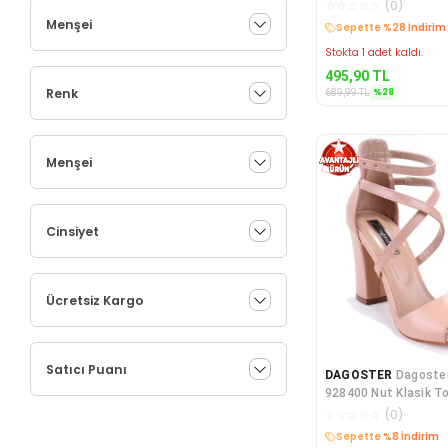
Kadın Ayakkabı
☆
☆
☆
☆
☆
(
0
)
Menşei
Kargo Bedava
Stokta 1 adet kaldı.
495,90
TL
Renk
%
28
689,99
TL
Menşei
Cinsiyet
Ücretsiz Kargo
Satıcı Puanı
DAGOSTER
Dagoste
928400 Nut Klasik T
Ayakkabı
☆
☆
☆
☆
☆
(
0
)
Kargo Bedava