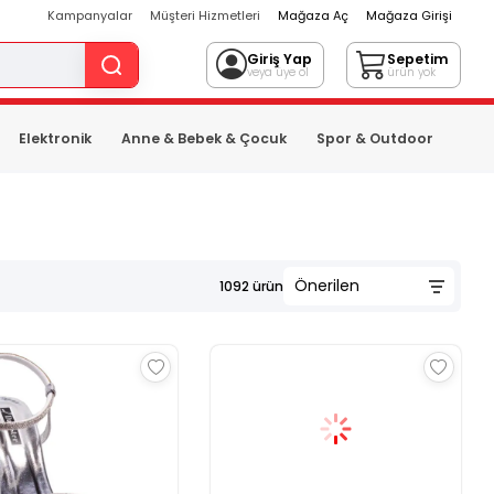
Kampanyalar
Müşteri Hizmetleri
Mağaza Aç
Mağaza Girişi
Giriş Yap
Sepetim
veya üye ol
ürün yok
Elektronik
Anne & Bebek & Çocuk
Spor & Outdoor
1092
ürün