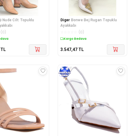
ji Nude Cilt Topuklu
Diger
Bonwe Bej Rugan Topuklu
yakkabı
Ayakkabı
(
0
)
☆
☆
☆
☆
☆
(
0
)
edava
Kargo Bedava
TL
3.547,47
TL