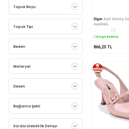
Topuk Boyu
Diger
Arpil Gümüş S
Ayakkabı
Topuk Tipi
☆
☆
☆
☆
☆
(
0
)
Kargo Bedava
Beden
866,25
TL
Materyal
Desen
Bağlama Şekli
Sürdürülebilirlik Detayı