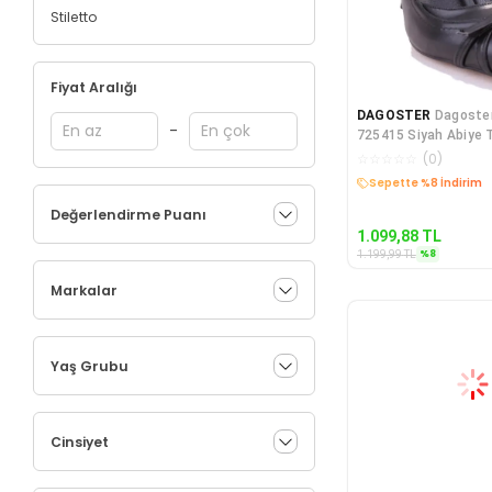
Stiletto
Fiyat Aralığı
DAGOSTER
Dagoste
-
725415 Siyah Abiye 
Ayakkabı
☆
☆
☆
☆
☆
(
0
)
Kargo Bedava
Değerlendirme Puanı
1.099,88
TL
%
8
1.199,99
TL
Markalar
Yaş Grubu
Cinsiyet