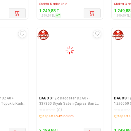
Stokta 5 adet kaldı.
Stokta 3 ad
1.249,88
TL
1.249,88
%
11
1.399,99
TL
1.399,99
TL
r DZA07-
DAGOSTER
Dagoster DZA07-
DAGOST
 Topuklu Kadın
337350 Siyah Saten Çapraz Bant
1296050 S
Platform Topuklu
Kadın Aya
☆
☆
☆
☆
☆
(
0
)
☆
☆
☆
☆
☆
Kargo Bedava
Kargo B
2.199,88
TL
1.249,88