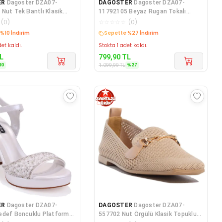
ER
Dagoster DZA07-
DAGOSTER
Dagoster DZA07-
Nut Tek Bantlı Klasik
11792105 Beyaz Rugan Tokalı
adın Ayakk
Klasik Topuklu Kadın A
(
0
)
☆
☆
☆
☆
☆
(
0
)
edava
Kargo Bedava
et kaldı.
Stokta 1 adet kaldı.
L
799,90
TL
10
%
27
1.099,99
TL
ER
Dagoster DZA07-
DAGOSTER
Dagoster DZA07-
 Boncuklu Platform
557702 Nut Örgülü Klasik Topuklu