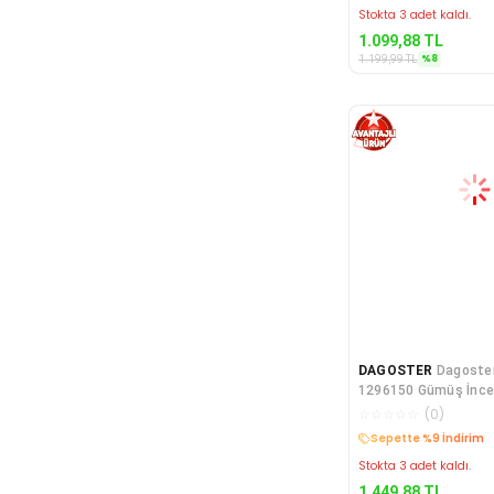
Stokta 3 adet kaldı.
1.099,88
TL
%
8
1.199,99
TL
DAGOSTER
Dagoste
1296150 Gümüş İnce
Ayakkabı
☆
☆
☆
☆
☆
(
0
)
Kargo Bedava
Stokta 3 adet kaldı.
1.449,88
TL