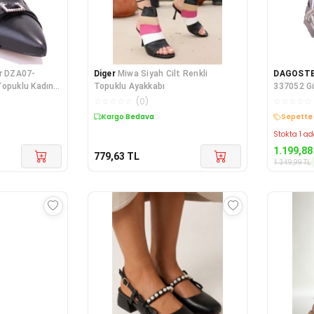
r DZA07-
Diger
Miwa Siyah Cilt Renkli
DAGOST
Topuklu Kadın
Topuklu Ayakkabı
337052 G
Kadın Aya
☆
☆
☆
☆
☆
(
0
)
☆
☆
☆
☆
☆
Kargo Bedava
Kargo B
Stokta 1 ad
1.199,88
779,63
TL
1.349,99
TL