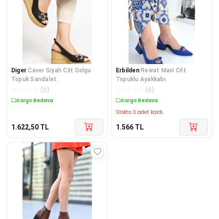
Diger
Caver Siyah Cilt Dolgu
Erbilden
Rewat Mavi Cilt
Topuk Sandalet
Topuklu Ayakkabı
☆
☆
☆
☆
☆
(
0
)
☆
☆
☆
☆
☆
(
0
)
Kargo Bedava
Kargo Bedava
Stokta 3 adet kaldı.
1.622,50
TL
1.566
TL