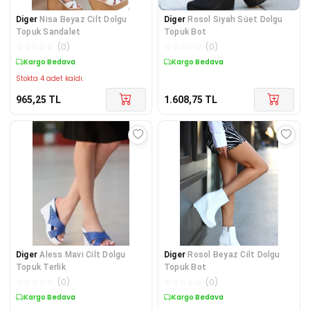
Diger
Nisa Beyaz Cilt Dolgu
Diger
Rosol Siyah Süet Dolgu
Topuk Sandalet
Topuk Bot
☆
☆
☆
☆
☆
(
0
)
☆
☆
☆
☆
☆
(
0
)
Kargo Bedava
Kargo Bedava
Stokta 4 adet kaldı.
965,25
TL
1.608,75
TL
Diger
Aless Mavi Cilt Dolgu
Diger
Rosol Beyaz Cilt Dolgu
Topuk Terlik
Topuk Bot
☆
☆
☆
☆
☆
(
0
)
☆
☆
☆
☆
☆
(
0
)
Kargo Bedava
Kargo Bedava