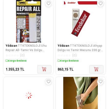
Yıldızan
TTKTEKNOLOJİ Uhu
Yıldızan
TTKTEKNOLOJİ Ahşap
Repair All-Tamir Ve Dolgu
Dolgu ve Tamir Macunu 200 gr
Hamuru KRK 395519
Tüp A. Meşe KRK 395519
☆
☆
☆
☆
☆
(
0
)
☆
☆
☆
☆
☆
(
0
)
Kargo Bedava
Kargo Bedava
1.355,23
TL
863,15
TL