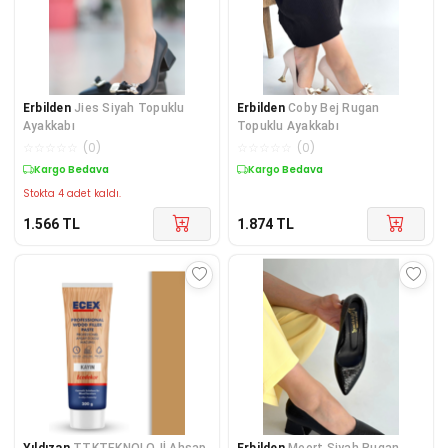
Erbilden
Jies Siyah Topuklu
Erbilden
Coby Bej Rugan
Ayakkabı
Topuklu Ayakkabı
☆
☆
☆
☆
☆
(
0
)
☆
☆
☆
☆
☆
(
0
)
Kargo Bedava
Kargo Bedava
Stokta 4 adet kaldı.
1.566
TL
1.874
TL
Yıldızan
TTKTEKNOLOJİ Ahşap
Erbilden
Meort Siyah Rugan