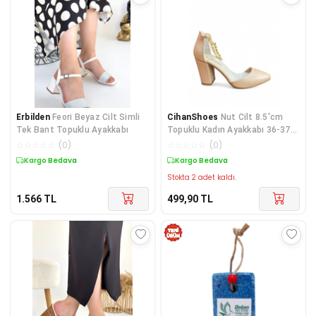
Erbilden
Feori Beyaz Cilt Simli
CihanShoes
Nut Cilt 8.5'cm
Tek Bant Topuklu Ayakkabı
Topuklu Kadın Ayakkabı 36-37-
38-39-40 Numara
☆
☆
☆
☆
☆
(
0
)
☆
☆
☆
☆
☆
(
0
)
Kargo Bedava
Kargo Bedava
Stokta 2 adet kaldı.
1.566
TL
499,90
TL