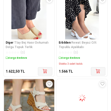
Diger
Tlay Bej Hasır Dokumalı
Erbilden
Rewat Beyaz Cilt
Dolgu Topuk Terlik
Topuklu Ayakkabı
☆
☆
☆
☆
☆
(
0
)
☆
☆
☆
☆
☆
(
0
)
Kargo Bedava
Kargo Bedava
Stokta 3 adet kaldı.
1.622,50
TL
1.566
TL