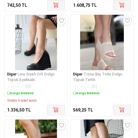
742,50
TL
1.608,75
TL
Diger
Lına Siyah Cilt Dolgu
Diger
Tiona Bej Triko Dolgu
Topuk Ayakkabı
Topuk Terlik
☆
☆
☆
☆
☆
(
0
)
☆
☆
☆
☆
☆
(
0
)
Kargo Bedava
Kargo Bedava
Stokta 4 adet kaldı.
1.336,50
TL
569,25
TL