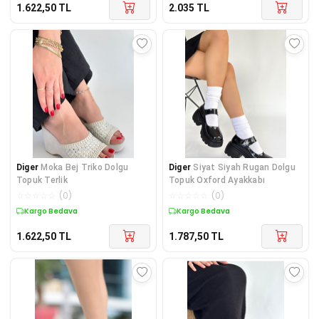
1.622,50
TL
2.035
TL
Diger
Moka Bej Triko Dolgu
Diger
Siyat Siyah Rugan Dolgu
Topuk Terlik
Topuk Oxford Ayakkabı
☆
☆
☆
☆
☆
(
0
)
☆
☆
☆
☆
☆
(
0
)
Kargo Bedava
Kargo Bedava
1.622,50
TL
1.787,50
TL