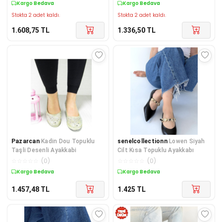
Kargo Bedava
Kargo Bedava
Stokta 2 adet kaldı.
Stokta 2 adet kaldı.
1.608,75
TL
1.336,50
TL
Pazarcan
Kadin Dou Topuklu
senelcollectionn
Lowen Siyah
Taşli Desenli Ayakkabi
Cilt Kısa Topuklu Ayakkabı
☆
☆
☆
☆
☆
(
0
)
☆
☆
☆
☆
☆
(
0
)
Kargo Bedava
Kargo Bedava
1.457,48
TL
1.425
TL