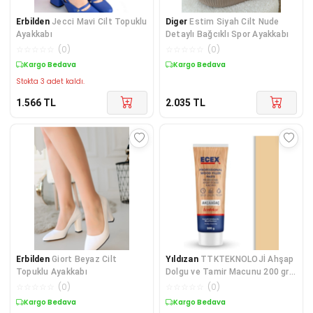
Erbilden
Jecci Mavi Cilt Topuklu
Diger
Estim Siyah Cilt Nude
Ayakkabı
Detaylı Bağcıklı Spor Ayakkabı
☆
☆
☆
☆
☆
(
0
)
☆
☆
☆
☆
☆
(
0
)
Kargo Bedava
Kargo Bedava
Stokta 3 adet kaldı.
1.566
TL
2.035
TL
Erbilden
Giort Beyaz Cilt
Yıldızan
TTKTEKNOLOJİ Ahşap
Topuklu Ayakkabı
Dolgu ve Tamir Macunu 200 gr
Tüp Akçaağaç KRK 395519
☆
☆
☆
☆
☆
(
0
)
☆
☆
☆
☆
☆
(
0
)
Kargo Bedava
Kargo Bedava