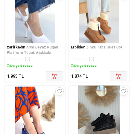
zarifkadın
Arim Beyaz Rugan
Erbilden
Zinya Taba Süet Bot
Platform Topuk Ayakkabı
☆
☆
☆
☆
☆
(
0
)
☆
☆
☆
☆
☆
(
0
)
Kargo Bedava
Kargo Bedava
1.995
TL
1.874
TL