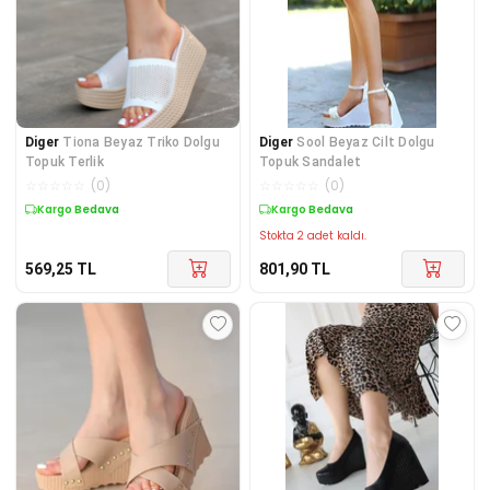
Diger
Tiona Beyaz Triko Dolgu
Diger
Sool Beyaz Cilt Dolgu
Topuk Terlik
Topuk Sandalet
☆
☆
☆
☆
☆
(
0
)
☆
☆
☆
☆
☆
(
0
)
Kargo Bedava
Kargo Bedava
Stokta 2 adet kaldı.
569,25
TL
801,90
TL