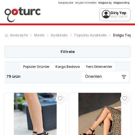
Kampanyalar
Müşteri Hizmetleri
Mağaza Aç
Mağaza Girişi
Giriş Yap
veya üye ol
Anasayfa
Moda
Ayakkabı
Topuklu Ayakkabı
Dolgu Topu
Sonraki ürün sayfası, sayfa
2
Filtrele
Popüler Ürünler
Kargo Bedava
Yeni Eklenenler
79
ürün