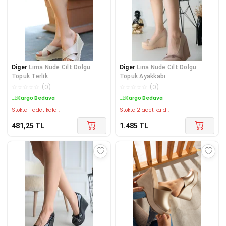
Diger
Lima Nude Cilt Dolgu
Diger
Lına Nude Cilt Dolgu
Topuk Terlik
Topuk Ayakkabı
☆
☆
☆
☆
☆
(
0
)
☆
☆
☆
☆
☆
(
0
)
Kargo Bedava
Kargo Bedava
Stokta 1 adet kaldı.
Stokta 2 adet kaldı.
481,25
TL
1.485
TL