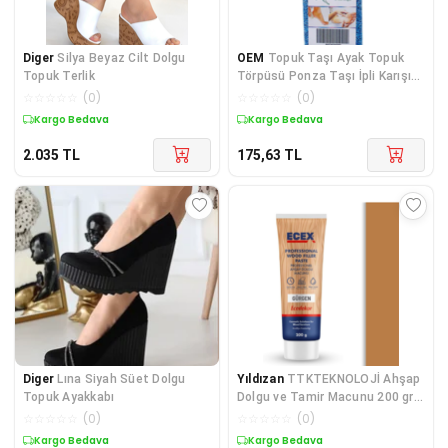
Diger
Silya Beyaz Cilt Dolgu
OEM
Topuk Taşı Ayak Topuk
Topuk Terlik
Törpüsü Ponza Taşı İpli Karışık
Renk 1 Adet
☆
☆
☆
☆
☆
(
0
)
☆
☆
☆
☆
☆
(
0
)
Kargo Bedava
Kargo Bedava
2.035
TL
175,63
TL
Diger
Lına Siyah Süet Dolgu
Yıldızan
TTKTEKNOLOJİ Ahşap
Topuk Ayakkabı
Dolgu ve Tamir Macunu 200 gr
Tüp Gürgen KRK 395519
☆
☆
☆
☆
☆
(
0
)
☆
☆
☆
☆
☆
(
0
)
Kargo Bedava
Kargo Bedava