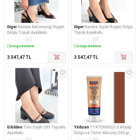
Diger
Nemba Kahverengi Rugan
Diger
Nemba Siyah Rugan Dolgu
Dolgu Topuk Ayakkabı
Topuk Ayakkabı
☆
☆
☆
☆
☆
(
0
)
☆
☆
☆
☆
☆
(
0
)
Kargo Bedava
Kargo Bedava
3.547,47
TL
3.547,47
TL
Erbilden
Tino Siyah Cilt Topuklu
Yıldızan
TTKTEKNOLOJİ Ahşap
Ayakkabı
Dolgu ve Tamir Macunu 200 gr
Tüp Kiraz KRK 395519
☆
☆
☆
☆
☆
(
0
)
☆
☆
☆
☆
☆
(
0
)