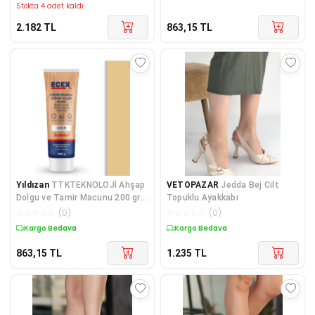
Stokta 4 adet kaldı.
2.182
TL
863,15
TL
Yıldızan
TTKTEKNOLOJİ Ahşap
VETOPAZAR
Jedda Bej Cilt
Dolgu ve Tamir Macunu 200 gr
Topuklu Ayakkabı
Tüp Krem KRK 395519
☆
☆
☆
☆
☆
(
0
)
☆
☆
☆
☆
☆
(
0
)
Kargo Bedava
Kargo Bedava
863,15
TL
1.235
TL