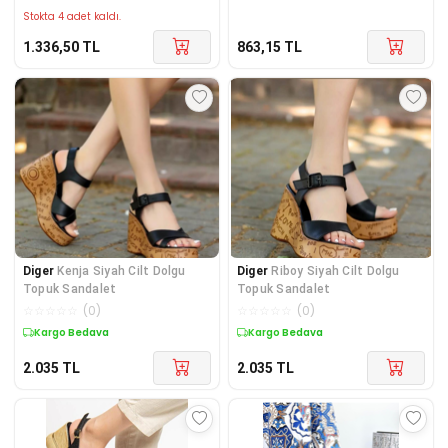
Stokta 4 adet kaldı.
1.336,50
TL
863,15
TL
Diger
Kenja Siyah Cilt Dolgu
Diger
Riboy Siyah Cilt Dolgu
Topuk Sandalet
Topuk Sandalet
☆
☆
☆
☆
☆
(
0
)
☆
☆
☆
☆
☆
(
0
)
Kargo Bedava
Kargo Bedava
2.035
TL
2.035
TL