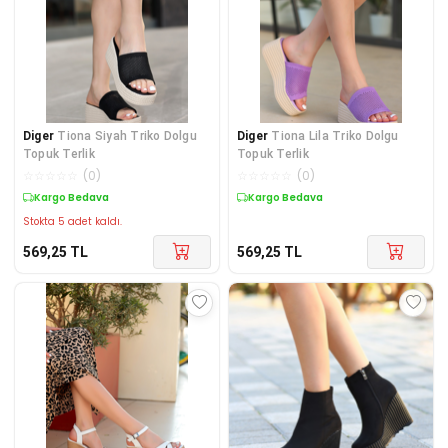
Diger
Tiona Siyah Triko Dolgu
Diger
Tiona Lila Triko Dolgu
Topuk Terlik
Topuk Terlik
☆
☆
☆
☆
☆
(
0
)
☆
☆
☆
☆
☆
(
0
)
Kargo Bedava
Kargo Bedava
Stokta 5 adet kaldı.
569,25
TL
569,25
TL