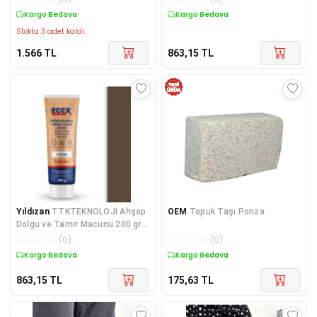
Kargo Bedava
Kargo Bedava
Stokta 3 adet kaldı.
1.566
TL
863,15
TL
Yıldızan
TTKTEKNOLOJİ Ahşap
OEM
Topuk Taşı Ponza
Dolgu ve Tamir Macunu 200 gr
Tüp Fındık KRK 395519
☆
☆
☆
☆
☆
(
0
)
☆
☆
☆
☆
☆
(
0
)
Kargo Bedava
Kargo Bedava
863,15
TL
175,63
TL