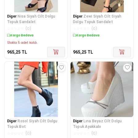
Diger
Nisa Siyah Cilt Dolgu
Diger
Zewi Siyah Cilt Siyah
Topuk Sandalet
Dolgu Topuk Sandalet
☆
☆
☆
☆
☆
(
0
)
☆
☆
☆
☆
☆
(
0
)
Kargo Bedava
Kargo Bedava
Stokta 5 adet kaldı.
965,25
TL
965,25
TL
Diger
Rosol Siyah Cilt Dolgu
Diger
Lına Beyaz Cilt Dolgu
Topuk Bot
Topuk Ayakkabı
☆
☆
☆
☆
☆
(
0
)
☆
☆
☆
☆
☆
(
0
)