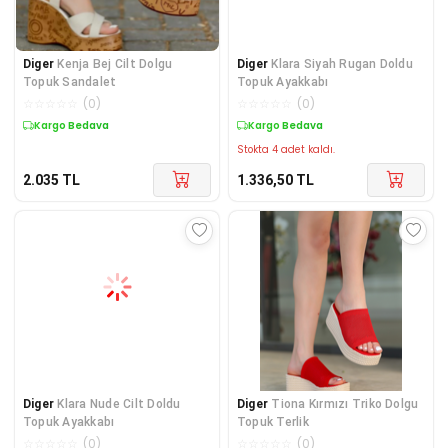
Diger
Kenja Bej Cilt Dolgu
Diger
Klara Siyah Rugan Doldu
Topuk Sandalet
Topuk Ayakkabı
☆
☆
☆
☆
☆
(
0
)
☆
☆
☆
☆
☆
(
0
)
Kargo Bedava
Kargo Bedava
Stokta 4 adet kaldı.
2.035
TL
1.336,50
TL
Diger
Klara Nude Cilt Doldu
Diger
Tiona Kırmızı Triko Dolgu
Topuk Ayakkabı
Topuk Terlik
☆
☆
☆
☆
☆
(
0
)
☆
☆
☆
☆
☆
(
0
)