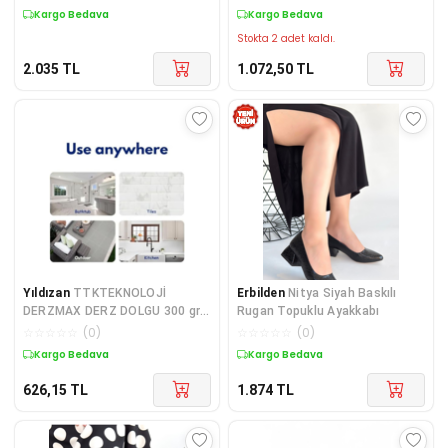
Kargo Bedava
Kargo Bedava
Stokta 2 adet kaldı.
2.035
TL
1.072,50
TL
Yıldızan
TTKTEKNOLOJİ
Erbilden
Nitya Siyah Baskılı
DERZMAX DERZ DOLGU 300 gr -
Rugan Topuklu Ayakkabı
Beyaz KRK 395519
☆
☆
☆
☆
☆
(
0
)
☆
☆
☆
☆
☆
(
0
)
Kargo Bedava
Kargo Bedava
626,15
TL
1.874
TL