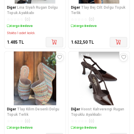
Diger
Lına Siyah Rugan Dolgu
Diger
Tlay Bej Cilt Dolgu Topuk
Topuk Ayakkabı
Terlik
☆
☆
☆
☆
☆
(
0
)
☆
☆
☆
☆
☆
(
0
)
Kargo Bedava
Kargo Bedava
Stokta 1 adet kaldı.
1.485
TL
1.622,50
TL
Diger
Tlay Kilim Desenli Dolgu
Diğer
Hoost Kahverengi Rugan
Topuk Terlik
Topuklu Ayakkabı
☆
☆
☆
☆
☆
(
0
)
☆
☆
☆
☆
☆
(
0
)
Kargo Bedava
Kargo Bedava