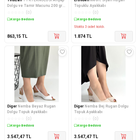
Dolgu ve Tamir Macunu 200 gr
Topuklu Ayakkabı
Tüp Kayın KRK 395519
☆
☆
☆
☆
☆
(
0
)
☆
☆
☆
☆
☆
(
0
)
Kargo Bedava
Kargo Bedava
Stokta 3 adet kaldı.
863,15
TL
1.874
TL
Diger
Nemba Beyaz Rugan
Diger
Nemba Bej Rugan Dolgu
Dolgu Topuk Ayakkabı
Topuk Ayakkabı
☆
☆
☆
☆
☆
(
0
)
☆
☆
☆
☆
☆
(
0
)
Kargo Bedava
Kargo Bedava
3.547,47
TL
3.547,47
TL