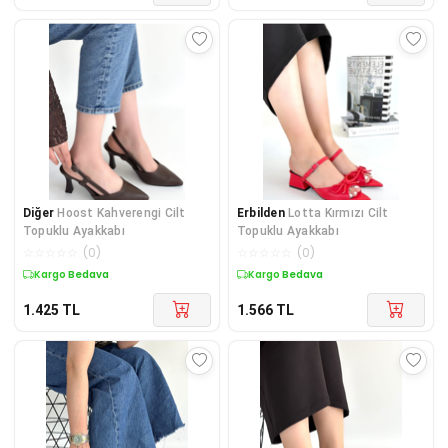
Diğer
Hoost Kahverengi Cilt
Erbilden
Lotta Kırmızı Cilt
Topuklu Ayakkabı
Topuklu Ayakkabı
☆
☆
☆
☆
☆
(
0
)
☆
☆
☆
☆
☆
(
0
)
Kargo Bedava
Kargo Bedava
1.425
TL
1.566
TL