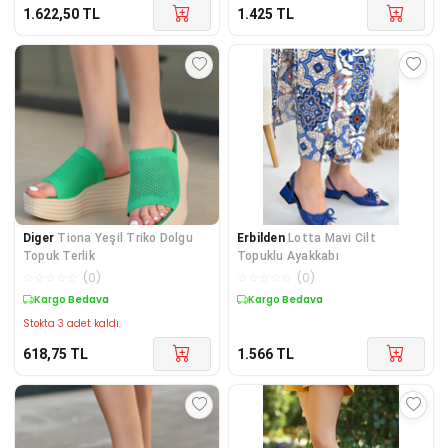
1.622,50
TL
1.425
TL
Diger
Tiona Yeşil Triko Dolgu
Erbilden
Lotta Mavi Cilt
Topuk Terlik
Topuklu Ayakkabı
☆
☆
☆
☆
☆
(
0
)
☆
☆
☆
☆
☆
(
0
)
Kargo Bedava
Kargo Bedava
Stokta 3 adet kaldı.
618,75
TL
1.566
TL