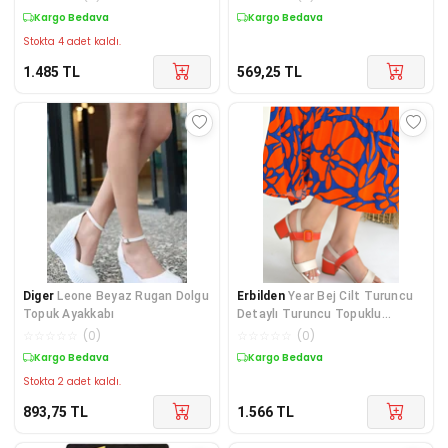
Kargo Bedava
Kargo Bedava
Stokta 4 adet kaldı.
1.485
TL
569,25
TL
Diger
Leone Beyaz Rugan Dolgu
Erbilden
Year Bej Cilt Turuncu
Topuk Ayakkabı
Detaylı Turuncu Topuklu
Topuklu Ayakkabı
☆
☆
☆
☆
☆
(
0
)
☆
☆
☆
☆
☆
(
0
)
Kargo Bedava
Kargo Bedava
Stokta 2 adet kaldı.
893,75
TL
1.566
TL