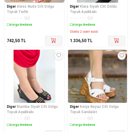
Diger
Aless Nude Cilt Dolgu
Diger
Klara Siyah Cilt Doldu
Topuk Terlik
Topuk Ayakkabı
☆
☆
☆
☆
☆
(
0
)
☆
☆
☆
☆
☆
(
0
)
Kargo Bedava
Kargo Bedava
Stokta 2 adet kaldı.
742,50
TL
1.336,50
TL
Diger
Mamba Siyah Cilt Dolgu
Diger
Kenja Beyaz Cilt Dolgu
Topuk Ayakkabı
Topuk Sandalet
☆
☆
☆
☆
☆
(
0
)
☆
☆
☆
☆
☆
(
0
)
Kargo Bedava
Kargo Bedava