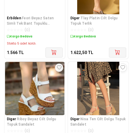
Erbilden
Feori Beyaz Saten
Diger
Tlay Platin Cilt Dolgu
Simli Tek Bant Topuklu
Topuk Terlik
Ayakkabı
☆
☆
☆
☆
☆
(
0
)
☆
☆
☆
☆
☆
(
0
)
Kargo Bedava
Kargo Bedava
Stokta 5 adet kaldı.
1.566
TL
1.622,50
TL
Diger
Riboy Beyaz Cilt Dolgu
Diger
Nisa Ten Cilt Dolgu Topuk
Topuk Sandalet
Sandalet
☆
☆
☆
☆
☆
(
0
)
☆
☆
☆
☆
☆
(
0
)