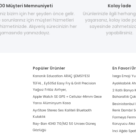
00 Müşteri Memnuniyeti
Kolay İade
z bizim için her şeyden önce gelir.
Ürünlerinizle ilgili herhang
e sorunlarınız için müşteri hizmetleri
yaşarsanız, kolay iade po
hizmetinizde. Alışveriş sürecinizin her
sayesinde zahmetsizc
şamasında yanınızdayız.
yapabilirsiniz.
Popüler Ürünler
En Favori Ü
Kanonik Education ARAÇ ŞEMSİYESİ
İsego Emoji Y
TEFAL , Ey505d Easy Fry & Grill Precision
Ayakkabılık A
Yağsız Fritöz Airfryer,
2 Katlı Banyo 
Apple Watch SE GPS + Cellular 44mm Gece
Baharatlık Ço
Yarısı Alüminyum Kasa
Besinistanbul
AyrStore Stereo Ses Kaliteli Bluetooth
Renk Dambıl S
Kulaklık
Formeya Fermu
Ray-Ban 4340 710/M2 50 Unisex Güneş
Koruyucu Alez
Gözlüğü
İnci Ağda Spat