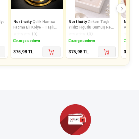
lye
Northcity
Çelik Hamsa
Northcity
Zirkon Taşlı
Northci
Fatma Eli Kolye - Taşlı
Yıldız Figürlü Gümüş Renk
Anka Kuş
Altın Renk İtalyan Zincir
Ataç Zincir Çelik Kolye –
ve Şık G
☆
☆
☆
☆
☆
(
0
)
☆
☆
☆
☆
☆
(
0
)
☆
☆
☆
☆
ve Paslanmaz Çelik
Modern ve Kararmaz
Kargo Bedava
Kargo Bedava
Kargo 
Şıklık
375,98
TL
375,98
TL
375,98