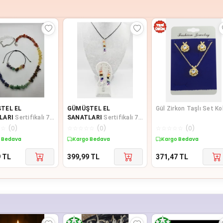
TEL EL
GÜMÜŞTEL EL
Gül Zirkon Taşlı Set Ko
LARI
Sertifikalı 7
SANATLARI
Sertifikalı 7
Doğal Taş Kolye
Çakra Doğal Taş Kolye &
☆
☆
(
0
)
☆
☆
☆
☆
☆
(
0
)
☆
☆
☆
☆
☆
(
0
)
 Takımı Orijinal
Küpe Takım Orijinal Doğal
 Bedava
Kargo Bedava
Kargo Bedava
T
9
TL
399,99
TL
371,47
TL