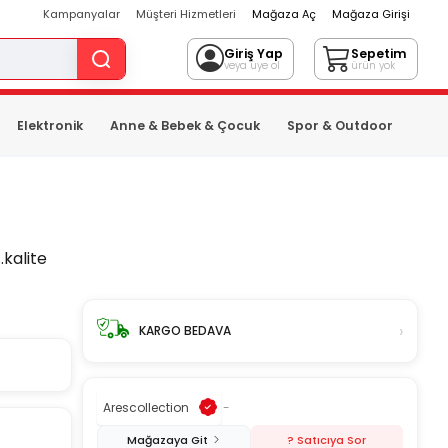
Kampanyalar
Müşteri Hizmetleri
Mağaza Aç
Mağaza Girişi
Giriş Yap
Sepetim
veya üye ol
ürün yok
Elektronik
Anne & Bebek & Çocuk
Spor & Outdoor
.kalite
›
KARGO BEDAVA
Arescollection
-
Mağazaya Git
? Satıcıya Sor