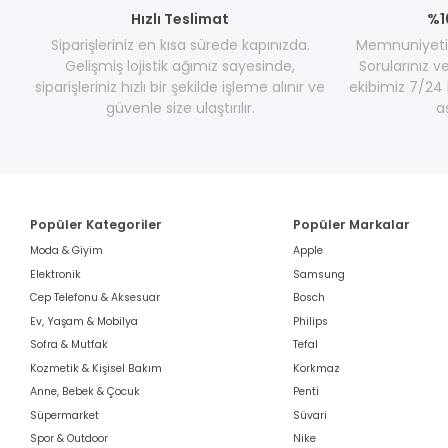
Hızlı Teslimat
%1
Siparişleriniz en kısa sürede kapınızda.
Memnuniyetini
Gelişmiş lojistik ağımız sayesinde,
Sorularınız v
siparişleriniz hızlı bir şekilde işleme alınır ve
ekibimiz 7/24 
güvenle size ulaştırılır.
a
Popüler Kategoriler
Popüler Markalar
Moda & Giyim
Apple
Elektronik
Samsung
Cep Telefonu & Aksesuar
Bosch
Ev, Yaşam & Mobilya
Philips
Sofra & Mutfak
Tefal
Kozmetik & Kişisel Bakım
Korkmaz
Anne, Bebek & Çocuk
Penti
Süpermarket
Süvari
Spor & Outdoor
Nike