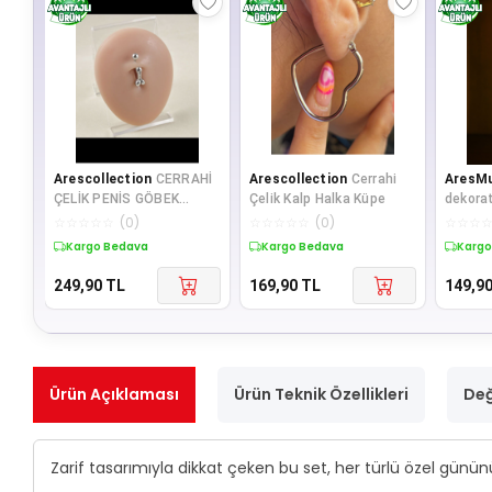
Arescollection
CERRAHİ
Arescollection
Cerrahi
AresM
ÇELİK PENİS GÖBEK
Çelik Kalp Halka Küpe
dekorat
PİERCİNGİ
detayl
☆
☆
☆
☆
☆
(
0
)
☆
☆
☆
☆
☆
(
0
)
☆
☆
☆
kokulu
Kargo Bedava
Kargo Bedava
Kargo
249,90
TL
169,90
TL
149,9
Ürün Açıklaması
Ürün Teknik Özellikleri
Değ
Zarif tasarımıyla dikkat çeken bu set, her türlü özel günün