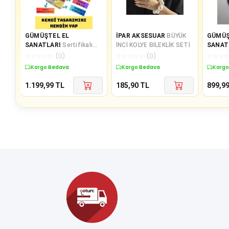
GÜMÜŞTEL EL
İPAR AKSESUAR
BÜYÜK
GÜMÜŞ
SANATLARI
Sertifikalı
İNCİ KOLYE BİLEKLİK SETİ
SANAT
Doğal Taş 7 Çakra Takı
Çakra 
☆
☆
☆
☆
☆
(
0
)
☆
☆
☆
☆
☆
(
0
)
☆
☆
☆
Yapım Seti Kendi
Bileklik
Kargo Bedava
Kargo Bedava
Kargo
Tasarımını Ke
Doğa
1.199,99
TL
185,90
TL
899,9