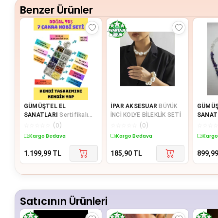
Benzer Ürünler
GÜMÜŞTEL EL
İPAR AKSESUAR
BÜYÜK
GÜMÜŞ
SANATLARI
Sertifikalı
İNCİ KOLYE BİLEKLİK SETİ
SANAT
Doğal Taş 7 Çakra Takı
Çakra 
☆
☆
☆
☆
☆
(
0
)
☆
☆
☆
☆
☆
(
0
)
☆
☆
☆
Yapım Seti Kendi
Bileklik
Kargo Bedava
Kargo Bedava
Kargo
Tasarımını Ke
Doğa
1.199,99
TL
185,90
TL
899,9
Satıcının Ürünleri