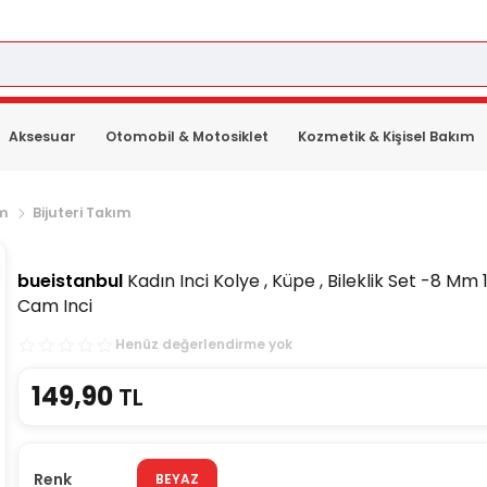
Aksesuar
Otomobil & Motosiklet
Kozmetik & Kişisel Bakım
ım
Bijuteri Takım
bueistanbul
Kadın Inci Kolye , Küpe , Bileklik Set -8 Mm 1
Cam Inci
Henüz değerlendirme yok
149,90
TL
Renk
BEYAZ