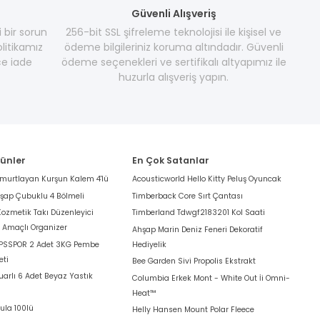
Güvenli Alışveriş
i bir sorun
256-bit SSL şifreleme teknolojisi ile kişisel ve
litikamız
ödeme bilgileriniz koruma altındadır. Güvenli
e iade
ödeme seçenekleri ve sertifikalı altyapımız ile
huzurla alışveriş yapın.
rünler
En Çok Satanlar
umurtlayan Kurşun Kalem 4'lü
Acousticworld Hello Kitty Peluş Oyuncak
hşap Çubuklu 4 Bölmeli
Timberback Core Sırt Çantası
Kozmetik Takı Düzenleyici
Timberland Tdwgf2183201 Kol Saati
k Amaçlı Organizer
Ahşap Marin Deniz Feneri Dekoratif
 PSSPOR 2 Adet 3KG Pembe
Hediyelik
eti
Bee Garden Sivi Propolis Ekstrakt
arlı 6 Adet Beyaz Yastık
Columbia Erkek Mont - White Out İi Omni-
Heat™
ula 100lü
Helly Hansen Mount Polar Fleece