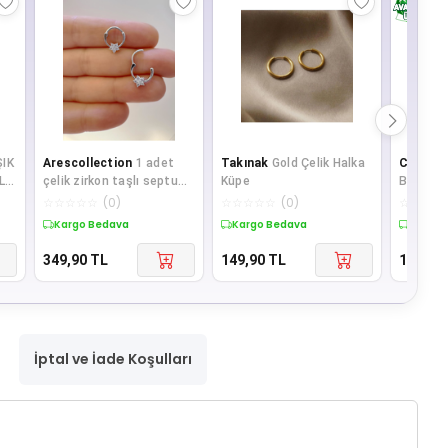
ŞIK
Arescollection
1 adet
Takınak
Gold Çelik Halka
Chamis
Lİ
çelik zirkon taşlı septum
Küpe
Beyaz B
daith helix lobe uyumlu
Kolye
☆
☆
☆
☆
☆
(
0
)
☆
☆
☆
☆
☆
(
0
)
☆
☆
☆
☆
piercing
Kargo Bedava
Kargo Bedava
Kargo 
349,90
TL
149,90
TL
139,90
İptal ve İade Koşulları