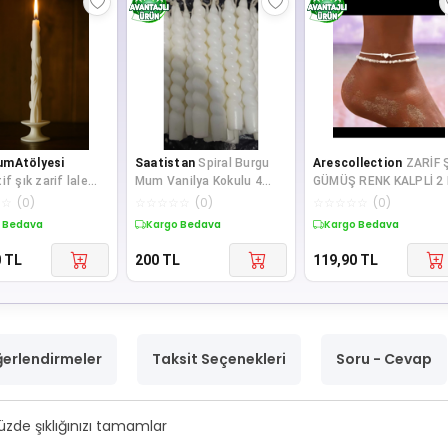
umAtölyesi
Saatistan
Spiral Burgu
Arescollection
ZARİF 
if şık zarif lale
Mum Vanilya Kokulu 4
GÜMÜŞ RENK KALPLİ 2 
ı 1 adet yasemin
Adet
HALHAL
☆
☆
(
0
)
☆
☆
☆
☆
☆
(
0
)
☆
☆
☆
☆
☆
(
0
)
 şamdan mum
 Bedava
Kargo Bedava
Kargo Bedava
0
TL
200
TL
119,90
TL
erlendirmeler
Taksit Seçenekleri
Soru - Cevap
üzde şıklığınızı tamamlar