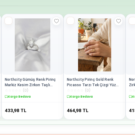
Northcity Gümüş Renk Pirinç
Northcity Pirinç Gold Renk
Nor
Markiz Kesim Zirkon Taşlı
Picasso Tarzı Tek Çizgi Yüz
Zir
☆
☆
☆
☆
☆
(
0
)
☆
☆
☆
☆
☆
(
0
)
☆
Kadın Yüzüğü - Ayarlanabilir
Modeli Kadın Yüzük - Etek
Yü
Moda Aksesuarı
Takısı
Kargo Bedava
Kargo Bedava
K
433,98
TL
464,98
TL
41