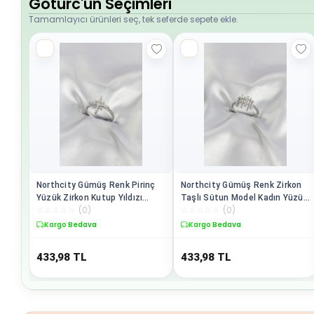
Goturc'un Seçimleri
Tamamlayıcı ürünleri seç, tek seferde sepete ekle.
Northcity Gümüş Renk Pirinç
Northcity Gümüş Renk Zirkon
Yüzük Zirkon Kutup Yıldızı
Taşlı Sütun Model Kadın Yüzük
☆
☆
☆
☆
☆
(
0
)
☆
☆
☆
☆
☆
(
0
)
Model - Ayarlanabilir
- Şıklık ve Dayanıklılık Bir Arada
Kargo Bedava
Kargo Bedava
433,98
TL
433,98
TL