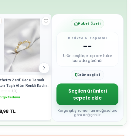
Paket Özeti
Birlikte Al Toplamı
--
Ürün seçtikçe toplam tutar
burada görünür
0
ürün seçildi
1
thcity Zarif Gece Temalı
Northcity Gümüş Renk İncili
Northcity
2
kon Taşlı Altın Renkli Kadın
Yıldız Model Zirkon Taşlı Kadın
Yonca Zir
3
Seçilen ürünleri
☆
☆
☆
☆
(
0
)
☆
☆
☆
☆
☆
(
0
)
☆
☆
☆
☆
☆
züğü
Yüzük - Açık Kapalı
Yüzüğü - 
4
Ayarlanabilir
Modelleri
sepete ekle
argo Bedava
Kargo Bedava
Kargo B
5
6
7
Kargo çıkış zamanları mağazalara
8,98
TL
418,98
TL
418,98
8
göre değişebilir.
9