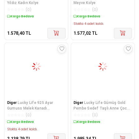
Yıldız Kadın Kolye
Meyve Kolye
☆
☆
☆
☆
☆
(
0
)
☆
☆
☆
☆
☆
(
0
)
Kargo Bedava
Kargo Bedava
Stokta 4 adet kaldı.
1.578,40
TL
1.577,02
TL
Diger
Lucky Life 925 Ayar
Diger
Lucky Life Gümüş Gold
Gumuss Melek Kanadı
Pembe Sedef Taşlı Anne Çocuk
Sonsuzluk Lucky Life Kadı
Sevgisi Kolye
☆
☆
☆
☆
☆
(
0
)
☆
☆
☆
☆
☆
(
0
)
Kargo Bedava
Kargo Bedava
Stokta 4 adet kaldı.
2.138,79
TL
1.985,34
TL