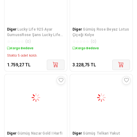
Diger
Lucky Life 925 Ayar
Diger
Gümüş Rose Beyaz Lotus
GumussRose Şans Lucky Life
Çiçeği Kolye
Kadın Kolye
☆
☆
☆
☆
☆
(
0
)
☆
☆
☆
☆
☆
(
0
)
Kargo Bedava
Kargo Bedava
Stokta 5 adet kaldı.
1.759,27
TL
3.228,75
TL
Diger
Gümüş Nazar Gold I Harfi
Diger
Gümüş Telkari Yakut