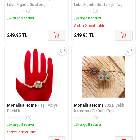
Lüks Figürlü Gösterişli
Lüks Figürlü Gösterişli Taş
Ayarlanabilir Bileklik
Bileklik
☆
☆
☆
☆
☆
(
0
)
☆
☆
☆
☆
☆
(
0
)
Kargo Bedava
Kargo Bedava
Stokta 2 adet kaldı.
249,95
TL
249,95
TL
Monalisa Home
Taşlı Abiye
Monalisa Home
332 L Çelik
Bileklik
Kararmaz Figürlü Küpe
☆
☆
☆
☆
☆
(
0
)
☆
☆
☆
☆
☆
(
0
)
Kargo Bedava
Kargo Bedava
Stokta 2 adet kaldı.