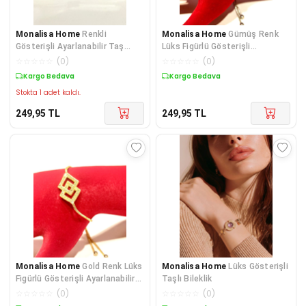
Monalisa Home
Renkli
Monalisa Home
Gümüş Renk
Gösterişli Ayarlanabilir Taş
Lüks Figürlü Gösterişli
Figürlü İp Bileklik
Ayarlanabilir Bileklik
☆
☆
☆
☆
☆
(
0
)
☆
☆
☆
☆
☆
(
0
)
Kargo Bedava
Kargo Bedava
Stokta 1 adet kaldı.
249,95
TL
249,95
TL
Monalisa Home
Gold Renk Lüks
Monalisa Home
Lüks Gösterişli
Figürlü Gösterişli Ayarlanabilir
Taşlı Bileklik
Bileklik
☆
☆
☆
☆
☆
(
0
)
☆
☆
☆
☆
☆
(
0
)