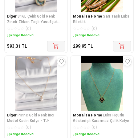
Diger
316L Çelik Gold Renk
Monalisa Home
Sarı Taşlı Lüks
Zincir Zirkon Taşlı Yusufçuk
Bileklik
Model Kadın Kol
☆
☆
☆
☆
☆
(
0
)
☆
☆
☆
☆
☆
(
0
)
Kargo Bedava
Kargo Bedava
593,31
TL
299,95
TL
Diger
Pirinç Gold Renk İnci
Monalisa Home
Lüks Figürlü
Model Kadın Kolye - TJ-
Gösterişli Kararmaz Çelik Kolye
BKO9832
☆
☆
☆
☆
☆
(
0
)
☆
☆
☆
☆
☆
(
0
)
Kargo Bedava
Kargo Bedava