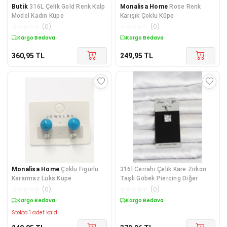
Butik
316L Çelik Gold Renk Kalp
Monalisa Home
Rose Renk
Model Kadın Küpe
Karışık Çoklu Küpe
☆
☆
☆
☆
☆
(
0
)
☆
☆
☆
☆
☆
(
0
)
Kargo Bedava
Kargo Bedava
360,95
TL
249,95
TL
Monalisa Home
Çoklu Figürlü
316l Cerrahi Çelik Kare Zirkon
Kararmaz Lüks Küpe
Taşlı Göbek Piercing Diğer
☆
☆
☆
☆
☆
(
0
)
☆
☆
☆
☆
☆
(
0
)
Kargo Bedava
Kargo Bedava
Stokta 1 adet kaldı.