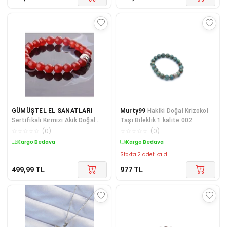
GÜMÜŞTEL EL SANATLARI
Murty99
Hakiki Doğal Krizokol
Sertifikalı Kırmızı Akik Doğal
Taşı Bileklik 1.kalite 002
Taş Bileklik 8mm
☆
☆
☆
☆
☆
(
0
)
☆
☆
☆
☆
☆
(
0
)
Kargo Bedava
Kargo Bedava
Stokta 2 adet kaldı.
499,99
TL
977
TL