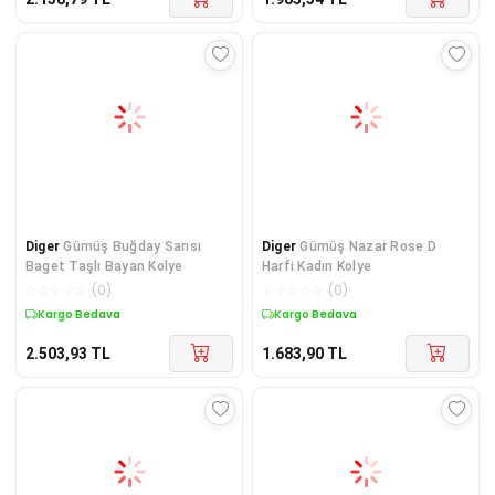
Diger
​Gümüş Buğday Sarısı
Diger
Gümüş Nazar Rose D
Baget Taşlı Bayan Kolye
Harfi Kadın Kolye
☆
☆
☆
☆
☆
(
0
)
☆
☆
☆
☆
☆
(
0
)
Kargo Bedava
Kargo Bedava
2.503,93
TL
1.683,90
TL