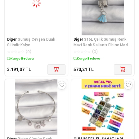
Diger
Gümüş Cevşen Dualı
Diger
316L Çelik Gümüş Renk
Silindir Kolye
Mavi Renk Sallantı Elbise Model
Nomination
☆
☆
☆
☆
☆
(
0
)
☆
☆
☆
☆
☆
(
0
)
Kargo Bedava
Kargo Bedava
3.191,07
TL
570,21
TL
Diger
Pirinç Gümüş Renk
GÜMÜŞTEL EL SANATLARI