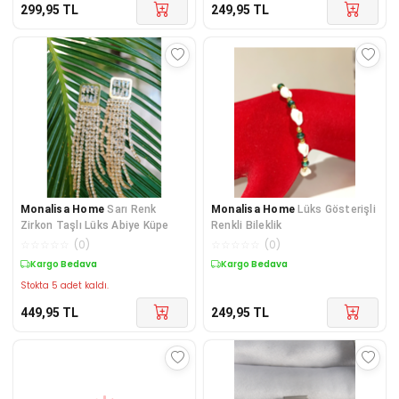
299,95
TL
249,95
TL
Monalisa Home
Sarı Renk
Monalisa Home
Lüks Gösterişli
Zirkon Taşlı Lüks Abiye Küpe
Renkli Bileklik
☆
☆
☆
☆
☆
(
0
)
☆
☆
☆
☆
☆
(
0
)
Kargo Bedava
Kargo Bedava
Stokta 5 adet kaldı.
449,95
TL
249,95
TL