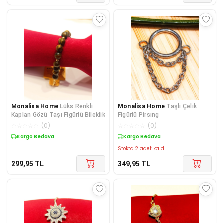
Monalisa Home
Lüks Renkli
Monalisa Home
Taşlı Çelik
Kaplan Gözü Taşı Figürlü Bileklik
Figürlü Pirsıng
☆
☆
☆
☆
☆
(
0
)
☆
☆
☆
☆
☆
(
0
)
Kargo Bedava
Kargo Bedava
Stokta 2 adet kaldı.
299,95
TL
349,95
TL