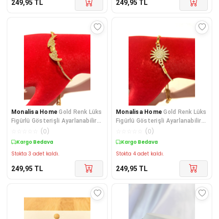
249,95
TL
249,95
TL
Monalisa Home
Gold Renk Lüks
Monalisa Home
Gold Renk Lüks
Figürlü Gösterişli Ayarlanabilir
Figürlü Gösterişli Ayarlanabilir
Bileklik
Bileklik
☆
☆
☆
☆
☆
(
0
)
☆
☆
☆
☆
☆
(
0
)
Kargo Bedava
Kargo Bedava
Stokta 3 adet kaldı.
Stokta 4 adet kaldı.
249,95
TL
249,95
TL