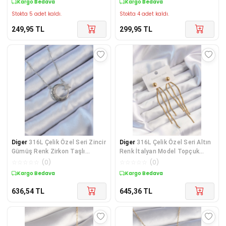
Kargo Bedava
Kargo Bedava
Stokta 5 adet kaldı.
Stokta 4 adet kaldı.
249,95
TL
299,95
TL
Diger
316L Çelik Özel Seri Zincir
Diger
316L Çelik Özel Seri Altın
Gümüş Renk Zirkon Taşlı
Renk İtalyan Model Topçuk
Motifli Ay K
Küpe
☆
☆
☆
☆
☆
(
0
)
☆
☆
☆
☆
☆
(
0
)
Kargo Bedava
Kargo Bedava
636,54
TL
645,36
TL