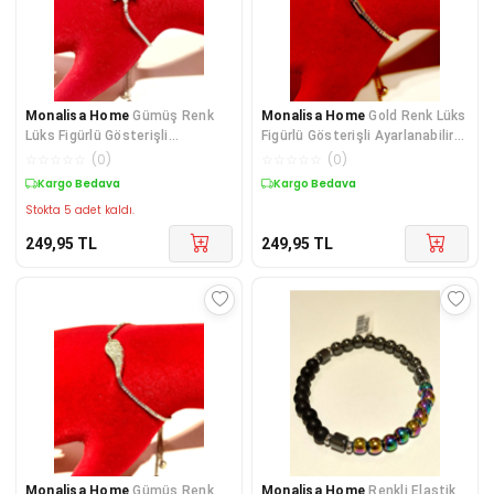
Monalisa Home
Gümüş Renk
Monalisa Home
Gold Renk Lüks
Lüks Figürlü Gösterişli
Figürlü Gösterişli Ayarlanabilir
Ayarlanabilir Bileklik
Bileklik
☆
☆
☆
☆
☆
(
0
)
☆
☆
☆
☆
☆
(
0
)
Kargo Bedava
Kargo Bedava
Stokta 5 adet kaldı.
249,95
TL
249,95
TL
Monalisa Home
Gümüş Renk
Monalisa Home
Renkli Elastik