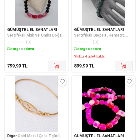
GÜMÜŞTEL EL SANATLARI
GÜMÜŞTEL EL SANATLARI
Sertifikalı Akik Ve Oniks Doğal
Sertifikalı Diopsit, Hematit,
Taş Bileklik
Oniks Doğal Taş Bileklik
☆
☆
☆
☆
☆
(
0
)
☆
☆
☆
☆
☆
(
0
)
Kargo Bedava
Kargo Bedava
Stokta 4 adet kaldı.
799,99
TL
899,99
TL
Diger
Gold Metal Çelik Figürlü
GÜMÜŞTEL EL SANATLARI