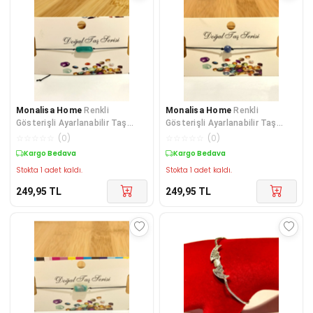
Monalisa Home
Renkli
Monalisa Home
Renkli
Gösterişli Ayarlanabilir Taş
Gösterişli Ayarlanabilir Taş
Figürlü İp Bileklik
Figürlü İp Bileklik
☆
☆
☆
☆
☆
(
0
)
☆
☆
☆
☆
☆
(
0
)
Kargo Bedava
Kargo Bedava
Stokta 1 adet kaldı.
Stokta 1 adet kaldı.
249,95
TL
249,95
TL