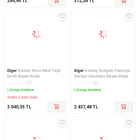
249,95
TL
372,26
TL
Diger
Gümüş Rose Mavi Taşlı
Diger
Gümüş Rodyum Papatya
İsimli Bayan Kolye
Seviyor Sevmiyor Bayan Kolye
☆
☆
☆
☆
☆
(
0
)
☆
☆
☆
☆
☆
(
0
)
Kargo Bedava
Kargo Bedava
Stokta 5 adet kaldı.
3.040,35
TL
2.437,48
TL