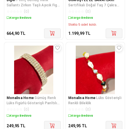
Sallantı Zirkon Taşlı Ayıcık Figür
Sertifikalı Doğal Taş 7 Çakra
Taç Detay Ch
Takı Yapım Seti Kendi
☆
☆
☆
☆
☆
(
0
)
☆
☆
☆
☆
☆
(
0
)
Tasarımını Ke
Kargo Bedava
Kargo Bedava
Stokta 5 adet kaldı.
664,90
TL
1.199,99
TL
Monalisa Home
Gümüş Renk
Monalisa Home
Lüks Gösterişli
Lüks Figürlü Gösterişli Parıltılı
Renkli Bileklik
Bileklik
☆
☆
☆
☆
☆
(
0
)
☆
☆
☆
☆
☆
(
0
)
Kargo Bedava
Kargo Bedava
249,95
TL
249,95
TL