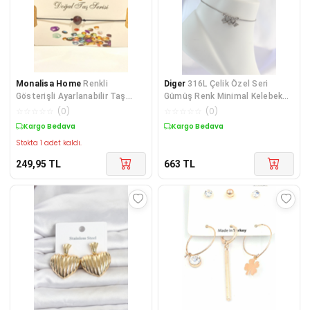
Monalisa Home
Renkli
Diger
316L Çelik Özel Seri
Gösterişli Ayarlanabilir Taş
Gümüş Renk Minimal Kelebek
Figürlü İp Bileklik
Tasarımlı Halha
☆
☆
☆
☆
☆
(
0
)
☆
☆
☆
☆
☆
(
0
)
Kargo Bedava
Kargo Bedava
Stokta 1 adet kaldı.
249,95
TL
663
TL