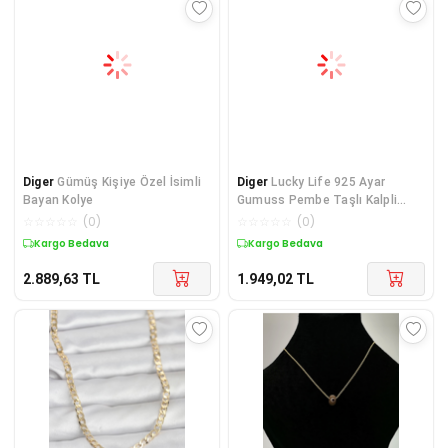
Diger
Gümüş Kişiye Özel İsimli
Diger
Lucky Life 925 Ayar
Bayan Kolye
Gumuss Pembe Taşlı Kalpli
Lucky Life Kadın Ko
☆
☆
☆
☆
☆
(
0
)
☆
☆
☆
☆
☆
(
0
)
Kargo Bedava
Kargo Bedava
2.889,63
TL
1.949,02
TL