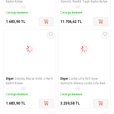
Kadın Kolye
Zümrüt Renkli Taşlı Kadın Kolye
☆
☆
☆
☆
☆
(
0
)
☆
☆
☆
☆
☆
(
0
)
Kargo Bedava
Kargo Bedava
1.683,90
TL
11.706,62
TL
Diger
Gümüş Nazar Gold J Harfi
Diger
Lucky Life 925 Ayar
Kadın Kolye
Gumuss Güneş Lucky Life Kadın
Kolye
☆
☆
☆
☆
☆
(
0
)
☆
☆
☆
☆
☆
(
0
)
Kargo Bedava
Kargo Bedava
1.683,90
TL
3.259,58
TL