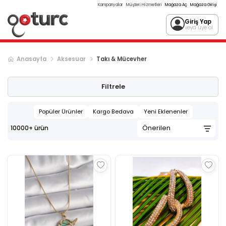
Kampanyalar
Müşteri Hizmetleri
Mağaza Aç
Mağaza Girişi
Giriş Yap
veya üye ol
Anasayfa
Aksesuar
Takı & Mücevher
Sonraki ürün sayfası, sayfa
2
Filtrele
Popüler Ürünler
Kargo Bedava
Yeni Eklenenler
10000+
ürün