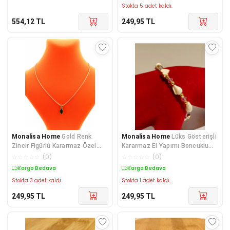
Stokta 5 adet kaldı.
554,12
TL
249,95
TL
Monalisa Home
Gold Renk
Monalisa Home
Lüks Gösterişli
Zincir Figürlü Kararmaz Özel
Kararmaz El Yapımı Boncuklu
Tasarım Kolye
Renkli Hal Hal
☆
☆
☆
☆
☆
(
0
)
☆
☆
☆
☆
☆
(
0
)
Kargo Bedava
Kargo Bedava
Stokta 3 adet kaldı.
Stokta 1 adet kaldı.
249,95
TL
249,95
TL