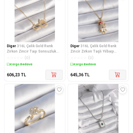
Diger
316L Çelik Gold Renk
Diger
316L Çelik Gold Renk
Zirkon Zincir Taşı Sonsuzluk
Zincir Zirkon Taşlı Yılbaşı
Kelebek Model K
Temalı Ren Geyiğ
☆
☆
☆
☆
☆
(
0
)
☆
☆
☆
☆
☆
(
0
)
Kargo Bedava
Kargo Bedava
606,23
TL
645,36
TL