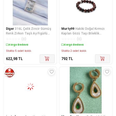
Diger
316L Çelik Zincir Gümüş
Murty99
Hakiki Doğal Kırmızı
Renk Zirkon Taşlı Ay Figürlü
Kaplan Gözü Taşı Bileklik
Tarot Kolye
1.kalite Iri Boy
☆
☆
☆
☆
☆
(
0
)
☆
☆
☆
☆
☆
(
0
)
Kargo Bedava
Kargo Bedava
Stokta 5 adet kaldı.
Stokta 2 adet kaldı.
622,98
TL
792
TL