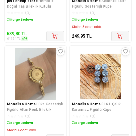
just cheap store
Hematit
Monalisa Home
Sallantılı Lüks
Doğal Taş Bileklik Kutulu
Figürlü Gösterişli Küpe
☆
☆
☆
☆
☆
(
0
)
☆
☆
☆
☆
☆
(
0
)
Sepette %16 İndirim
Kargo Bedava
Stokta 3 adet kaldı.
539,80
TL
249,95
TL
%
16
644,31
TL
Monalisa Home
Lüks Gösterişli
Monalisa Home
316 L Çelik
Figürlü Altın Renk Bileklik
Kararmaz Figürlü Küpe
☆
☆
☆
☆
☆
(
0
)
☆
☆
☆
☆
☆
(
0
)
Kargo Bedava
Kargo Bedava
Stokta 4 adet kaldı.