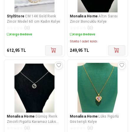
StylStore
CM 14K Gold Renk
Monalisa Home
Altın Sarısı
Zincir Model 60 cm Kadın Kolye
Zincir Boncuklu Kolye
☆
☆
☆
☆
☆
(
0
)
☆
☆
☆
☆
☆
(
0
)
Kargo Bedava
Kargo Bedava
Stokta 1 adet kaldı.
612,95
TL
249,95
TL
Monalisa Home
Gümüş Renk
Monalisa Home
Lüks Figürlü
Zincirli Figürlü Karamaz Lüks
Gösterişli Kolye
Kolye
☆
☆
☆
☆
☆
(
0
)
☆
☆
☆
☆
☆
(
0
)