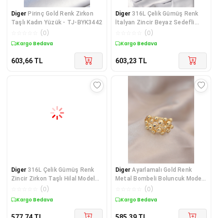
Diger
Pirinç Gold Renk Zirkon
Diger
316L Çelik Gümüş Renk
Taşlı Kadın Yüzük - TJ-BYK3442
İtalyan Zincir Beyaz Sedefli
Kare Portre Mo
☆
☆
☆
☆
☆
(
0
)
☆
☆
☆
☆
☆
(
0
)
Kargo Bedava
Kargo Bedava
603,66
TL
603,23
TL
Diger
316L Çelik Gümüş Renk
Diger
Ayarlamalı Gold Renk
Zincir Zirkon Taşlı Hilal Model
Metal Bombeli Boluncuk Model
Yıldız Deta
Yüzük
☆
☆
☆
☆
☆
(
0
)
☆
☆
☆
☆
☆
(
0
)
Kargo Bedava
Kargo Bedava
577,74
TL
585,39
TL