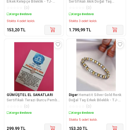
Erkek Kelepçe Bileklik - TJ-
Sertifikalı Akik Doğal Taş
EB1891
Şekilsiz Bileklik
☆
☆
☆
☆
☆
(
0
)
☆
☆
☆
☆
☆
(
0
)
Kargo Bedava
Kargo Bedava
Stokta 4 adet kaldı.
Stokta 3 adet kaldı.
153,20
TL
1.799,99
TL
GÜMÜŞTEL EL SANATLARI
Diger
Hematit Silver Gold Renk
Sertifikalı Terazi Burcu Pembe
Doğal Taş Erkek Bileklik - TJ-
Kuvars Doğal Taş Ip Burç
EB3005
☆
☆
☆
☆
☆
(
0
)
☆
☆
☆
☆
☆
(
0
)
Bilekliği
Kargo Bedava
Kargo Bedava
Stokta 5 adet kaldı.
299,99
TL
153,20
TL