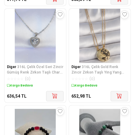
Diger
316L Çelik Özel Seri Zincir
Diger
316L Çelik Gold Renk
Gümüş Renk Zirkon Taşlı Charm
Zincir Zirkon Taşlı Ying Yang
Kalp
Model Gün Batı
☆
☆
☆
☆
☆
(
0
)
☆
☆
☆
☆
☆
(
0
)
Kargo Bedava
Kargo Bedava
636,54
TL
652,98
TL