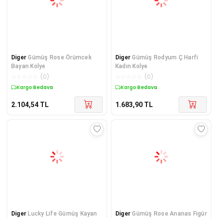
Diger
Gümüş Rose Örümcek
Diger
Gümüş Rodyum Ç Harfi
Bayan Kolye
Kadın Kolye
☆
☆
☆
☆
☆
(
0
)
☆
☆
☆
☆
☆
(
0
)
Kargo Bedava
Kargo Bedava
2.104,54
TL
1.683,90
TL
Diger
Lucky Life Gümüş Kayan
Diger
​Gümüş Rose Ananas Figür