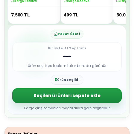
Takımı
Kargo Bedava
Kargo Bedava
Kargo B
7.500
TL
499
TL
30.000
Paket Özeti
Birlikte Al Toplamı
--
Ürün seçtikçe toplam tutar burada görünür
0
ürün seçildi
1
2
3
Seçilen ürünleri sepete ekle
4
5
6
Kargo çıkış zamanları mağazalara göre değişebilir.
7
8
9
Benzer Ürünler