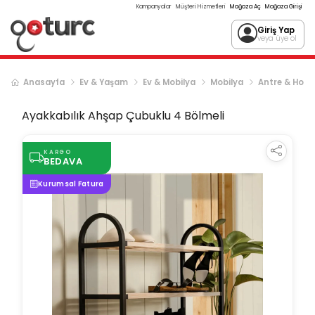
Kampanyalar
Müşteri Hizmetleri
Mağaza Aç
Mağaza Girişi
Giriş Yap
veya üye ol
Anasayfa
Ev & Yaşam
Ev & Mobilya
Mobilya
Antre & Hol
Ayakkabılık Ahşap Çubuklu 4 Bölmeli
KARGO
BEDAVA
Kurumsal Fatura