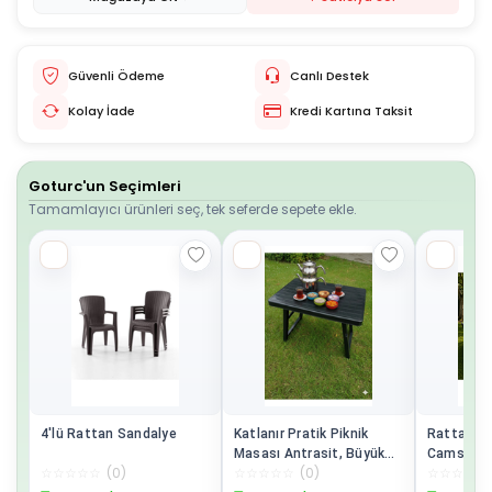
Güvenli Ödeme
Canlı Destek
Kolay İade
Kredi Kartına Taksit
Goturc'un Seçimleri
Tamamlayıcı ürünleri seç, tek seferde sepete ekle.
4'lü Rattan Sandalye
Katlanır Pratik Piknik
Rattan 9
Masası Antrasit, Büyük
Camsız R
☆
☆
☆
☆
☆
(
0
)
☆
☆
☆
☆
☆
(
0
)
☆
☆
☆
☆
☆
Boy
Bahçe Ba