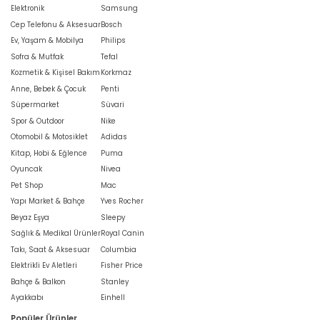
Elektronik
Samsung
Cep Telefonu & Aksesuar
Bosch
Ev, Yaşam & Mobilya
Philips
Sofra & Mutfak
Tefal
Kozmetik & Kişisel Bakım
Korkmaz
Anne, Bebek & Çocuk
Penti
Süpermarket
Süvari
Spor & Outdoor
Nike
Otomobil & Motosiklet
Adidas
Kitap, Hobi & Eğlence
Puma
Oyuncak
Nivea
Pet Shop
Mac
Yapı Market & Bahçe
Yves Rocher
Beyaz Eşya
Sleepy
Sağlık & Medikal Ürünler
Royal Canin
Takı, Saat & Aksesuar
Columbia
Elektrikli Ev Aletleri
Fisher Price
Bahçe & Balkon
Stanley
Ayakkabı
Einhell
Popüler Ürünler