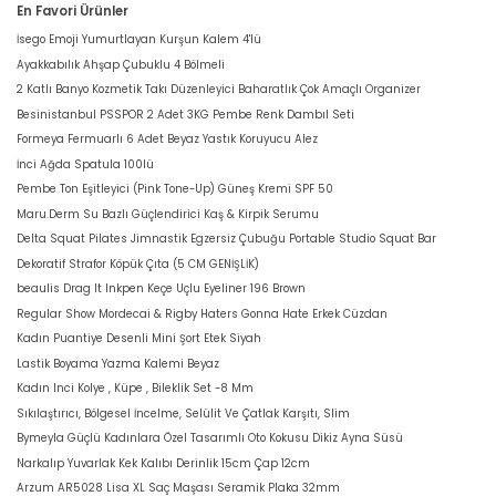
En Favori Ürünler
İsego Emoji Yumurtlayan Kurşun Kalem 4'lü
Ayakkabılık Ahşap Çubuklu 4 Bölmeli
2 Katlı Banyo Kozmetik Takı Düzenleyici Baharatlık Çok Amaçlı Organizer
Besinistanbul PSSPOR 2 Adet 3KG Pembe Renk Dambıl Seti
Formeya Fermuarlı 6 Adet Beyaz Yastık Koruyucu Alez
İnci Ağda Spatula 100lü
Pembe Ton Eşitleyici (Pink Tone-Up) Güneş Kremi SPF 50
Maru.Derm Su Bazlı Güçlendirici Kaş & Kirpik Serumu
Delta Squat Pilates Jimnastik Egzersiz Çubuğu Portable Studio Squat Bar
Dekoratif Strafor Köpük Çıta (5 CM GENİŞLİK)
beaulis Drag It Inkpen Keçe Uçlu Eyeliner 196 Brown
Regular Show Mordecai & Rigby Haters Gonna Hate Erkek Cüzdan
Kadın Puantiye Desenli Mini Şort Etek Siyah
Lastik Boyama Yazma Kalemi Beyaz
Kadın Inci Kolye , Küpe , Bileklik Set -8 Mm
Sıkılaştırıcı, Bölgesel İncelme, Selülit Ve Çatlak Karşıtı, Slim
Bymeyla Güçlü Kadınlara Özel Tasarımlı Oto Kokusu Dikiz Ayna Süsü
Narkalıp Yuvarlak Kek Kalıbı Derinlik 15cm Çap 12cm
Arzum AR5028 Lisa XL Saç Maşası Seramik Plaka 32mm