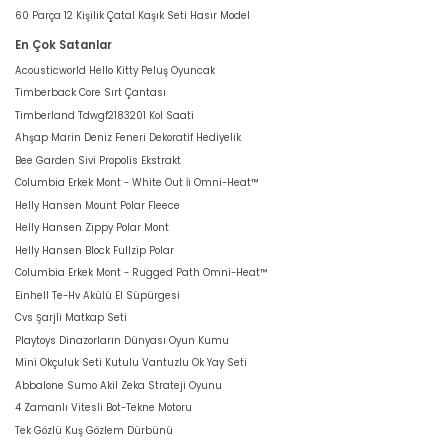
60 Parça 12 Kişilik Çatal Kaşık Seti Hasır Model
En Çok Satanlar
Acousticworld Hello Kitty Peluş Oyuncak
Timberback Core Sırt Çantası
Timberland Tdwgf2183201 Kol Saati
Ahşap Marin Deniz Feneri Dekoratif Hediyelik
Bee Garden Sivi Propolis Ekstrakt
Columbia Erkek Mont - White Out İi Omni-Heat™
Helly Hansen Mount Polar Fleece
Helly Hansen Zippy Polar Mont
Helly Hansen Block Fullzip Polar
Columbia Erkek Mont - Rugged Path Omni-Heat™
Einhell Te-Hv Akülü El Süpürgesi
Cvs Şarjli Matkap Seti
Playtoys Dinazorların Dünyası Oyun Kumu
Mini Okçuluk Seti Kutulu Vantuzlu Ok Yay Seti
Abbalone Sumo Akil Zeka Strateji Oyunu
4 Zamanlı Vitesli Bot-Tekne Motoru
Tek Gözlü Kuş Gözlem Dürbünü