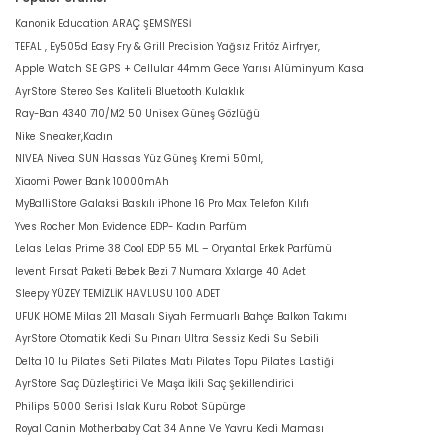
Kanonik Education ARAÇ ŞEMSİYESİ
TEFAL , Ey505d Easy Fry & Grill Precision Yağsız Fritöz Airfryer,
Apple Watch SE GPS + Cellular 44mm Gece Yarısı Alüminyum Kasa
AyrStore Stereo Ses Kaliteli Bluetooth Kulaklık
Ray-Ban 4340 710/M2 50 Unisex Güneş Gözlüğü
Nike Sneaker,Kadın
NIVEA Nivea SUN Hassas Yüz Güneş Kremi 50ml,
Xiaomi Power Bank 10000mAh
MyBalliStore Galaksi Baskılı iPhone 16 Pro Max Telefon Kılıfı
Yves Rocher Mon Evidence EDP- Kadın Parfüm
Lelas Lelas Prime 38 Cool EDP 55 ML – Oryantal Erkek Parfümü
levent Fırsat Paketi Bebek Bezi 7 Numara Xxlarge 40 Adet
Sleepy YÜZEY TEMİZLİK HAVLUSU 100 ADET
UFUK HOME Milas 211 Masalı Siyah Fermuarlı Bahçe Balkon Takımı
AyrStore Otomatik Kedi Su Pınarı Ultra Sessiz Kedi Su Sebili
Delta 10 lu Pilates Seti Pilates Matı Pilates Topu Pilates Lastiği
AyrStore Saç Düzleştirici Ve Maşa İkili Saç Şekillendirici
Philips 5000 Serisi Islak Kuru Robot Süpürge
Royal Canin Motherbaby Cat 34 Anne Ve Yavru Kedi Maması