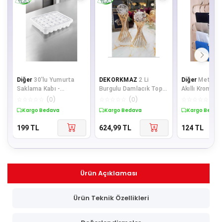
Diğer
30'lu Yumurta
DEKORKMAZ
2 Li
Diğer
Metalik 
Saklama Kabı -
Burgulu Damlacık Toplu
Akıllı Krom As
Buzdolabınızda
Küre Gold
Pantolon Askıs
☆
☆
☆
☆
☆
(
0
)
☆
☆
☆
☆
☆
(
0
)
☆
☆
☆
☆
☆
(
0
)
Düzenin ve Tazeliğin
Kargo Bedava
Kargo Bedava
Kargo Bedav
199
TL
624,99
TL
124
TL
Ürün Açıklaması
Ürün Teknik Özellikleri