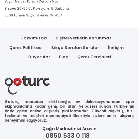
Büyük Mercek Korsan Dürbün Mavi
Breaker 20×50 Ct Profesyonel El Dürbünü
3000 Lümen Güçlü El Feneri Wt-604
Hakkımızda
Kişisel Verilerin Korunması
Çerez Politikası
Sıkça Sorulan Sorular
İletişim
Duyurular
Blog
Çerez Tercihleri
Goturc, modadan elektroniğe, ev dekorasyonundan spor
ekipmanlarına kadar geniş bir ürün yelpazesi sunan Türkiye'nin
önde gelen online alışveriş platformudur. Güvenli alışveriş, hızlı
teslimat ve müşteri memnuniyeti ilkeleriyle sizlere en iyi alışveriş
deneyimini sağlıyoruz.
Çağrı Merkezimizi Arayın
0850 533 0 118