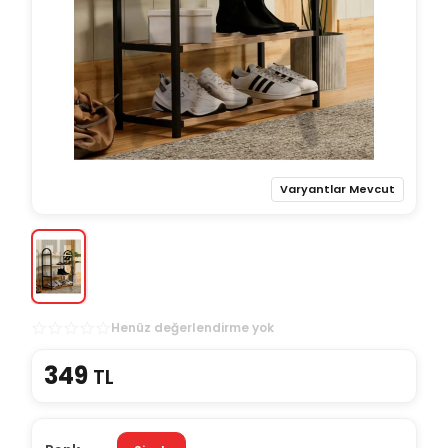
Varyantlar Mevcut
Henüz değerlendirme yok
349
TL