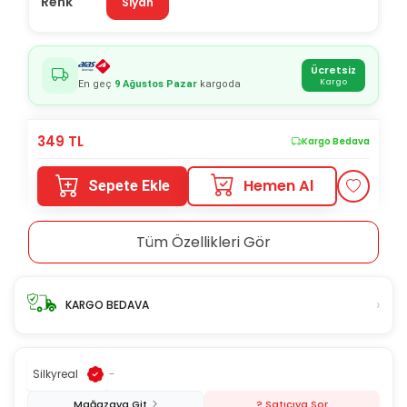
Renk
Siyah
Ücretsiz
Kargo
En geç
9 Ağustos Pazar
kargoda
349
TL
Kargo Bedava
Hemen Al
Sepete Ekle
Tüm Özellikleri Gör
›
KARGO BEDAVA
Silkyreal
-
Mağazaya Git
? Satıcıya Sor