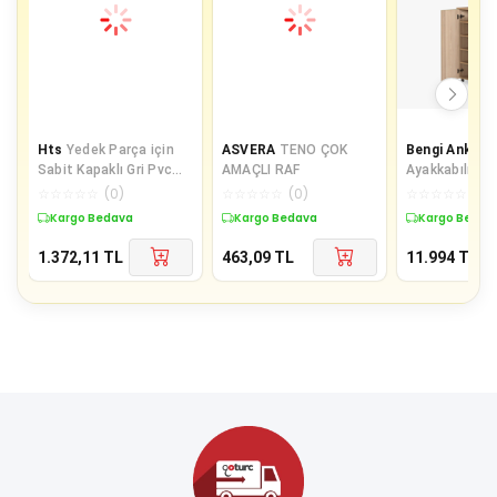
Hts
Yedek Parça için
ASVERA
TENO ÇOK
Bengi Ankara
Sabit Kapaklı Gri Pvc
AMAÇLI RAF
Ayakkabılık 1
Teker 50MM
Amaç Model P
☆
☆
☆
☆
☆
(
0
)
☆
☆
☆
☆
☆
(
0
)
☆
☆
☆
☆
☆
(
0
)
somon Hard 
Kargo Bedava
Kargo Bedava
Kargo Bedav
Demon
1.372,11
TL
463,09
TL
11.994
TL