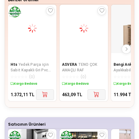
Hts
Yedek Parça için
ASVERA
TENO ÇOK
Bengi Ankara
Sabit Kapaklı Gri Pvc
AMAÇLI RAF
Ayakkabılık 1
Teker 50MM
Amaç Model P
☆
☆
☆
☆
☆
(
0
)
☆
☆
☆
☆
☆
(
0
)
☆
☆
☆
☆
☆
(
0
)
somon Hard 
Kargo Bedava
Kargo Bedava
Kargo Bedav
Demon
1.372,11
TL
463,09
TL
11.994
TL
Satıcının Ürünleri