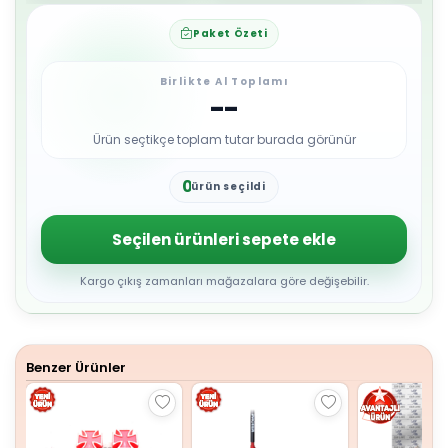
Paket Özeti
Birlikte Al Toplamı
--
Ürün seçtikçe toplam tutar burada görünür
0
ürün seçildi
1
2
3
Seçilen ürünleri sepete ekle
4
5
6
Kargo çıkış zamanları mağazalara göre değişebilir.
7
8
9
Benzer Ürünler