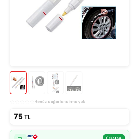
Henüz değerlendirme yok
75
TL
Ücretsiz