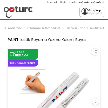
Kampanyalar
Müşteri Hizmetleri
Mağaza Aç
Mağaza Girişi
Giriş Yap
veya üye ol
Anasayfa
Otomobil & Motosiklet
Lastik & Jant
Lastik Bakım
PAINT
Lastik Boyama Yazma Kalemi Beyaz
KARGO
BEDAVA
Kurumsal Fatura