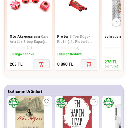
Oto Aksesuarcım
Kare
Proter
3 Ton Düşük
schraderr
Sib
Artı Lüx Sibop Kapağı
Profil Çift Pistonlu
Pembe Beyaz
Arabalı Garaj Krikosu
☆
☆
☆
☆
☆
(
0
)
☆
☆
☆
☆
☆
(
0
)
☆
☆
☆
☆
☆
(
0
)
Pr303dp
Kargo Bedava
Kargo Bedava
Sepette %7 İ
278
TL
203
TL
8.890
TL
%
7
299
TL
Satıcının Ürünleri