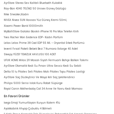
AyrStore Stereo Ses Kaliteli Bluetooth Kulaklık
Ray-Ban 4340 710/M2 50 Unisex Güneş Gözlüğü
Nike Sneaker,Kadın
NIVEA Nivea SUN Hassas Yüz Güneş Kremi 50ml,
Xiaomi Power Bank 10000mAh
MyBalliStore Galaksi Baskılı iPhone 16 Pro Max Telefon Kılıfı
Yves Rocher Mon Evidence EDP- Kadın Parfüm
Lelas Lelas Prime 38 Cool EDP 55 ML – Oryantal Erkek Parfümü
levent Fırsat Paketi Bebek Bezi 7 Numara Xxlarge 40 Adet
Sleepy YÜZEY TEMİZLİK HAVLUSU 100 ADET
UFUK HOME Milas 211 Masalı Siyah Fermuarlı Bahçe Balkon Takımı
AyrStore Otomatik Kedi Su Pınarı Ultra Sessiz Kedi Su Sebili
Delta 10 lu Pilates Seti Pilates Matı Pilates Topu Pilates Lastiği
AyrStore Saç Düzleştirici Ve Maşa İkili Saç Şekillendirici
Philips 5000 Serisi Islak Kuru Robot Süpürge
Royal Canin Motherbaby Cat 34 Anne Ve Yavru Kedi Maması
En Favori Ürünler
İsego Emoji Yumurtlayan Kurşun Kalem 4'lü
Ayakkabılık Ahşap Çubuklu 4 Bölmeli