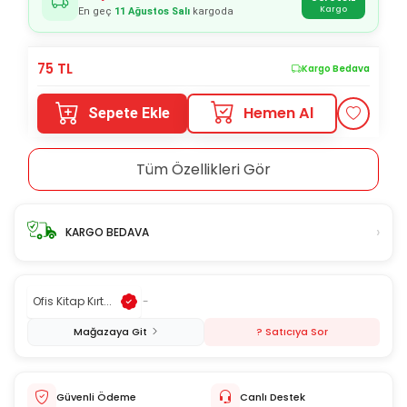
Kargo
En geç
11 Ağustos Salı
kargoda
75
TL
Kargo Bedava
Hemen Al
Sepete Ekle
Tüm Özellikleri Gör
›
KARGO BEDAVA
Ofis Kitap Kırt...
-
Mağazaya Git
? Satıcıya Sor
Güvenli Ödeme
Canlı Destek