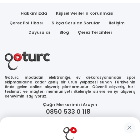
Hakkımızda
Kişisel Verilerin Korunması
Çerez Politikası
Sıkça Sorulan Sorular
İletişim
Duyurular
Blog
Çerez Tercihleri
Goturc, modadan elektroniğe, ev dekorasyonundan spor
ekipmanlarına kadar geniş bir ürün yelpazesi sunan Türkiye'nin
önde gelen online alışveriş platformudur. Güvenli alışveriş, hızlı
teslimat ve müşteri memnuniyeti ilkeleriyle sizlere en iyi alışveriş
deneyimini sağlıyoruz.
Çağrı Merkezimizi Arayın
0850 533 0 118
WhatsApp Destek
Güvenliğiniz