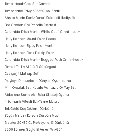
Timberback Core Sırt Çantası
Timberland Tdwgf2183201 Kol Saati
Ahşap Marin Deniz Feneri Dekoratif Hediyelik
Bee Garden Sivi Propolis Ekstrakt
Columbia Erkek Mont - White Out İi Omni-Heat™
Helly Hansen Mount Polar Fleece
Helly Hansen Zippy Polar Mont
Helly Hansen Block Fullzip Polar
Columbia Erkek Mont - Rugged Path Omni-Heat™
Einhell Te-Hv Akülü El Süpürgesi
Cvs Şarjli Matkap Seti
Playtoys Dinazorların Dünyası Oyun Kumu
Mini Okçuluk Seti Kutulu Vantuzlu Ok Yay Seti
Abbalone Sumo Akil Zeka Strateji Oyunu
4 Zamanlı Vitesli Bot-Tekne Motoru
Tek Gözlü Kuş Gözlem Dürbünü
Büyük Mercek Korsan Dürbün Mavi
Breaker 20×50 Ct Profesyonel El Dürbünü
3000 Lümen Güçlü El Feneri Wt-604