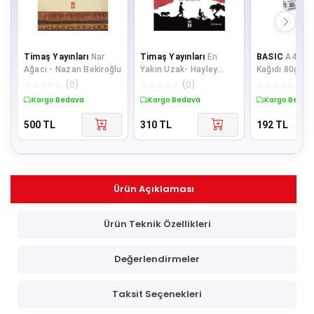
Timaş Yayınları
Nar
Timaş Yayınları
En
BASIC
A4 Fot
Ağacı - Nazan Bekiroğlu
Yakın Uzak- Hayley
Kağıdı 80gr 1 
Long
500 Sayfa )
☆
☆
☆
☆
☆
(
0
)
☆
☆
☆
☆
☆
(
0
)
☆
☆
☆
☆
☆
(
0
)
Kargo Bedava
Kargo Bedava
Kargo Bedav
500
TL
310
TL
192
TL
Ürün Açıklaması
Ürün Teknik Özellikleri
Değerlendirmeler
Taksit Seçenekleri