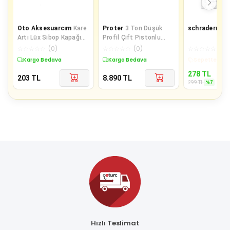
Oto Aksesuarcım
Kare
Proter
3 Ton Düşük
schraderr
Sib
Artı Lüx Sibop Kapağı
Profil Çift Pistonlu
Pembe Beyaz
Arabalı Garaj Krikosu
☆
☆
☆
☆
☆
(
0
)
☆
☆
☆
☆
☆
(
0
)
☆
☆
☆
☆
☆
(
0
)
Pr303dp
Kargo Bedava
Kargo Bedava
Sepette %7 İ
278
TL
203
TL
8.890
TL
%
7
299
TL
Hızlı Teslimat