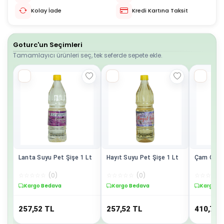
Kolay İade
Kredi Kartına Taksit
Goturc'un Seçimleri
Tamamlayıcı ürünleri seç, tek seferde sepete ekle.
Lanta Suyu Pet Şişe 1 Lt
Hayıt Suyu Pet Şişe 1 Lt
Çam Çıras
☆
☆
☆
☆
☆
(
0
)
☆
☆
☆
☆
☆
(
0
)
☆
☆
☆
☆
☆
Kargo Bedava
Kargo Bedava
Kargo B
257,52
TL
257,52
TL
410,75