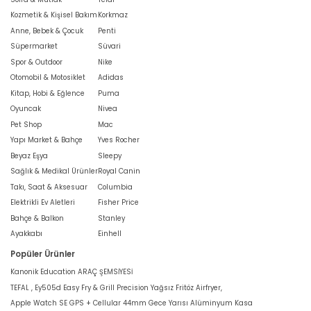
Kozmetik & Kişisel Bakım
Korkmaz
Anne, Bebek & Çocuk
Penti
Süpermarket
Süvari
Spor & Outdoor
Nike
Otomobil & Motosiklet
Adidas
Kitap, Hobi & Eğlence
Puma
Oyuncak
Nivea
Pet Shop
Mac
Yapı Market & Bahçe
Yves Rocher
Beyaz Eşya
Sleepy
Sağlık & Medikal Ürünler
Royal Canin
Takı, Saat & Aksesuar
Columbia
Elektrikli Ev Aletleri
Fisher Price
Bahçe & Balkon
Stanley
Ayakkabı
Einhell
Popüler Ürünler
Kanonik Education ARAÇ ŞEMSİYESİ
TEFAL , Ey505d Easy Fry & Grill Precision Yağsız Fritöz Airfryer,
Apple Watch SE GPS + Cellular 44mm Gece Yarısı Alüminyum Kasa