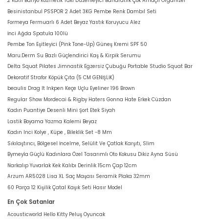
2 Katlı Banyo Kozmetik Takı Düzenleyici Baharatlık Çok Amaçlı Organizer
Besinistanbul PSSPOR 2 Adet 3KG Pembe Renk Dambıl Seti
Formeya Fermuarlı 6 Adet Beyaz Yastık Koruyucu Alez
İnci Ağda Spatula 100lü
Pembe Ton Eşitleyici (Pink Tone-Up) Güneş Kremi SPF 50
Maru.Derm Su Bazlı Güçlendirici Kaş & Kirpik Serumu
Delta Squat Pilates Jimnastik Egzersiz Çubuğu Portable Studio Squat Bar
Dekoratif Strafor Köpük Çıta (5 CM GENİŞLİK)
beaulis Drag It Inkpen Keçe Uçlu Eyeliner 196 Brown
Regular Show Mordecai & Rigby Haters Gonna Hate Erkek Cüzdan
Kadın Puantiye Desenli Mini Şort Etek Siyah
Lastik Boyama Yazma Kalemi Beyaz
Kadın Inci Kolye , Küpe , Bileklik Set -8 Mm
Sıkılaştırıcı, Bölgesel İncelme, Selülit Ve Çatlak Karşıtı, Slim
Bymeyla Güçlü Kadınlara Özel Tasarımlı Oto Kokusu Dikiz Ayna Süsü
Narkalıp Yuvarlak Kek Kalıbı Derinlik 15cm Çap 12cm
Arzum AR5028 Lisa XL Saç Maşası Seramik Plaka 32mm
60 Parça 12 Kişilik Çatal Kaşık Seti Hasır Model
En Çok Satanlar
Acousticworld Hello Kitty Peluş Oyuncak