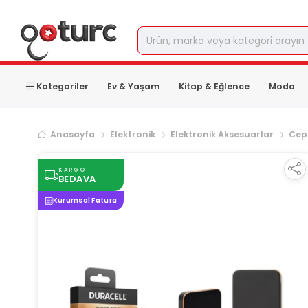
Kategoriler
Ev & Yaşam
Kitap & Eğlence
Moda
Anasayfa
Elektronik
Elektronik Aksesuarlar
Cep
KARGO
BEDAVA
Kurumsal Fatura