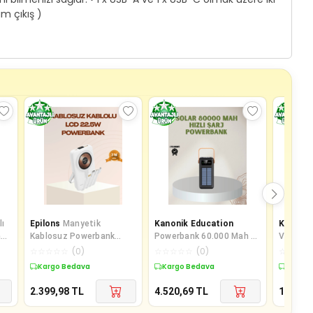
m çıkış )
lı
Epilons
Manyetik
Kanonik Education
Kanonik
ah
Kablosuz Powerbank
Powerbank 60.000 Mah 4
Ve Outd
22.5w Hızlı Şarj Lcd
Portlu Uzun Şarj Süreli
Uygun G
☆
☆
☆
☆
☆
(
0
)
☆
☆
☆
☆
☆
(
0
)
☆
☆
☆
☆
Ekranlı
Dijital Göstergeli
Powerb
Kargo Bedava
Kargo Bedava
Kargo 
2.399,98
TL
4.520,69
TL
1.506,9