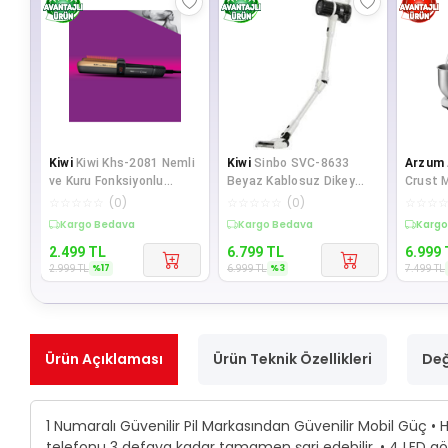
Kiwi
Kiwi Khs-2081 Nemli
Kiwi
Sinbo SVC-8633
Arzum
ve Kuru Fonksiyonlu
Beyaz Kablosuz Dikey
Crust 
Dijital Göstergeli BLDC M
Süpürge
Stand 
☆
☆
☆
☆
☆
(
0
)
☆
☆
☆
☆
☆
(
0
)
☆
☆
☆
Sepette %17 İndirim
Sepette %3 İndirim
Sepet
2.499
TL
6.799
TL
6.999
%
17
%
3
2.999
TL
6.999
TL
7.499
TL
Ürün Açıklaması
Ürün Teknik Özellikleri
Değ
1 Numaralı Güvenilir Pil Markasından Güvenilir Mobil Güç • 
telefonu 3 defaya kadar tamamen şarj edebilir. • 4 LED göst