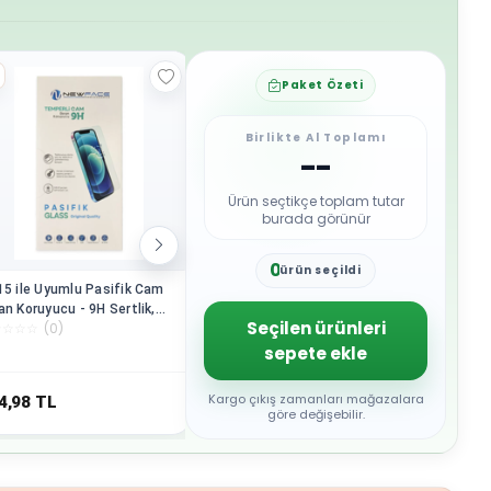
Paket Özeti
Birlikte Al Toplamı
--
Ürün seçtikçe toplam tutar
burada görünür
0
ürün seçildi
1
15 ile Uyumlu Pasifik Cam
Galaxy J4 Plus ile Uyumlu
USB-C US
2
an Koruyucu - 9H Sertlik,
Pasifik Cam Ekran Koruyucu -
Örgülü Ka
3
Seçilen ürünleri
☆
☆
☆
☆
(
0
)
☆
☆
☆
☆
☆
(
0
)
☆
☆
☆
☆
☆
9 HD Şeffaf
9H Sertlik, %99 HD Görüntü
Metal Uç 
4
sepete ekle
Kargo B
5
6
7
Kargo çıkış zamanları mağazalara
4,98
TL
264,98
TL
252,87
8
göre değişebilir.
9