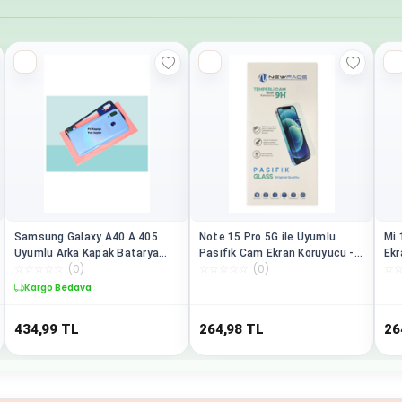
Samsung Galaxy A40 A 405
Note 15 Pro 5G ile Uyumlu
Mi 
Uyumlu Arka Kapak Batarya
Pasifik Cam Ekran Koruyucu -
Ekr
☆
☆
☆
☆
☆
(
0
)
☆
☆
☆
☆
☆
(
0
)
☆
Kapağı Beyaz
Siyah | 9H Sertlik
%9
Kargo Bedava
434,99
TL
264,98
TL
26