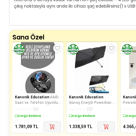
çıkış noktasıyla aynı anda iki cihazı şarj edebilirsiniz(1 
Sana Özel
Kanonik Education
Akıllı
Kanonik Education
Kanoni
Saat ve Telefon Uyumlu
Güneş Enerjili Powerbank
Powerb
4’ü 1 Arada Powerbank
Dijital Göstergeli
Girişi 
☆
☆
☆
☆
☆
(
0
)
☆
☆
☆
☆
☆
(
0
)
☆
☆
☆
10000 mAh
Taşınabilir Güç Kayna
Taşınab
Kargo Bedava
Kargo Bedava
Kargo
1.781,09
TL
1.338,59
TL
4.365,