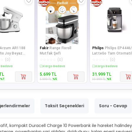
Arzum AR1188
Fakir
Range Fixroll
Philips
Philips EP4446
Mix Joy Beyaz
Mutfak Şefi
LatteGo Tam Otomati
Mikser
Espresso Makinesi, 12
☆
☆
(
0
)
☆
☆
☆
☆
☆
(
0
)
☆
☆
☆
☆
☆
(
0
)
Sıca
te %7 İndirim
Sepette %5 İndirim
Sepette %6 İndirim
TL
5.699
TL
31.999
TL
%
7
%
5
%
6
5.999
TL
33.999
TL
erlendirmeler
Taksit Seçenekleri
Soru - Cevap
Hafif, kompakt Duracell Charge 10 Powerbank ile hareket halindeyk
erge, powerbankın şarj aldığını, dolduğunu, kalan enerji seviyesini