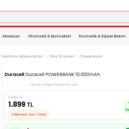
Aksesuar
Otomobil & Motosiklet
Kozmetik & Kişisel Bakım
 Telefonu Aksesuarları
Güç Ürünleri
Powerbank
Duracell
Duracell POWERBANK 10.000mAh
Henüz değerlendirme yok
1.999 TL
1.899
TL
i
Tükeniyor, Son
1
Ürün!