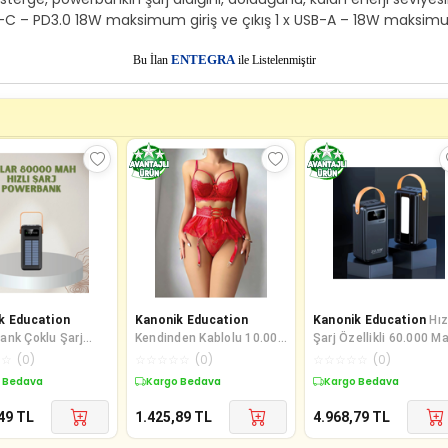
x USB-C – PD3.0 18W maksimum giriş ve çıkış 1 x USB-A – 18W maksimu
E
Bu İlan
NTEGRA
ile Listelenmiştir
k Education
Kanonik Education
Kanonik Education
Hız
ank Çoklu Şarj
Kendinden Kablolu 10.000
Şarj Özellikli 60.000 M
50.000 Mah
Mah Powerbank
Powerbank
☆
☆
(
0
)
☆
☆
☆
☆
☆
(
0
)
☆
☆
☆
☆
☆
(
0
)
ilir Dijital Göster
 Bedava
Kargo Bedava
Kargo Bedava
49
TL
1.425,89
TL
4.968,79
TL