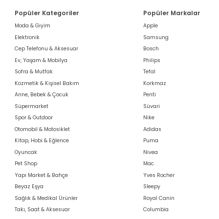
Popüler Kategoriler
Popüler Markalar
Moda & Giyim
Apple
Elektronik
Samsung
Cep Telefonu & Aksesuar
Bosch
Ev, Yaşam & Mobilya
Philips
Sofra & Mutfak
Tefal
Kozmetik & Kişisel Bakım
Korkmaz
Anne, Bebek & Çocuk
Penti
Süpermarket
Süvari
Spor & Outdoor
Nike
Otomobil & Motosiklet
Adidas
Kitap, Hobi & Eğlence
Puma
Oyuncak
Nivea
Pet Shop
Mac
Yapı Market & Bahçe
Yves Rocher
Beyaz Eşya
Sleepy
Sağlık & Medikal Ürünler
Royal Canin
Takı, Saat & Aksesuar
Columbia