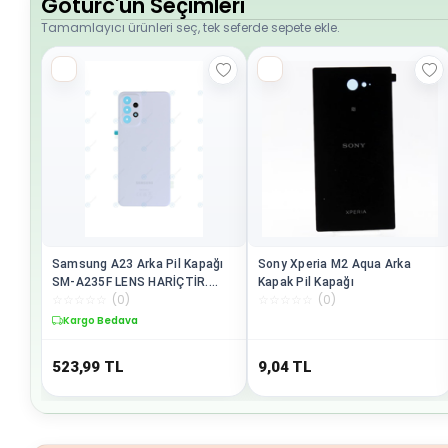
Goturc'un Seçimleri
Tamamlayıcı ürünleri seç, tek seferde sepete ekle.
Samsung A23 Arka Pil Kapağı
Sony Xperia M2 Aqua Arka
SM-A235F LENS HARİÇTİR.
Kapak Pil Kapağı
☆
☆
☆
☆
☆
(
0
)
☆
☆
☆
☆
☆
(
0
)
Beyaz
Kargo Bedava
523,99
TL
9,04
TL