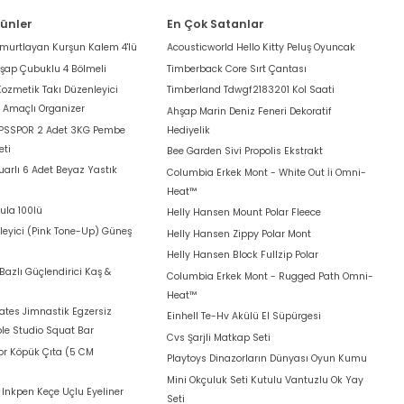
rünler
En Çok Satanlar
umurtlayan Kurşun Kalem 4'lü
Acousticworld Hello Kitty Peluş Oyuncak
hşap Çubuklu 4 Bölmeli
Timberback Core Sırt Çantası
Kozmetik Takı Düzenleyici
Timberland Tdwgf2183201 Kol Saati
k Amaçlı Organizer
Ahşap Marin Deniz Feneri Dekoratif
 PSSPOR 2 Adet 3KG Pembe
Hediyelik
eti
Bee Garden Sivi Propolis Ekstrakt
arlı 6 Adet Beyaz Yastık
Columbia Erkek Mont - White Out İi Omni-
Heat™
ula 100lü
Helly Hansen Mount Polar Fleece
leyici (Pink Tone-Up) Güneş
Helly Hansen Zippy Polar Mont
Helly Hansen Block Fullzip Polar
azlı Güçlendirici Kaş &
Columbia Erkek Mont - Rugged Path Omni-
Heat™
lates Jimnastik Egzersiz
Einhell Te-Hv Akülü El Süpürgesi
le Studio Squat Bar
Cvs Şarjli Matkap Seti
for Köpük Çıta (5 CM
Playtoys Dinazorların Dünyası Oyun Kumu
Mini Okçuluk Seti Kutulu Vantuzlu Ok Yay
t Inkpen Keçe Uçlu Eyeliner
Seti