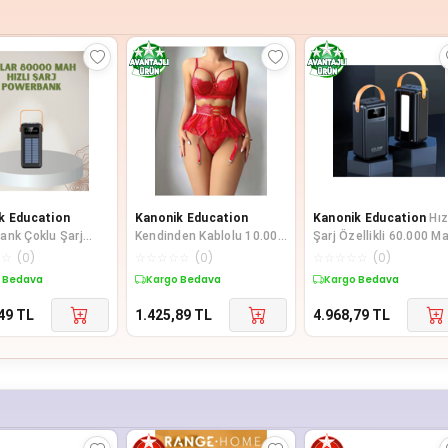
k Education
Kanonik Education
Kanonik Education
Hız
ank Çoklu Şarj
Kendinden Kablolu 10.000
Şarj Özellikli 60.000 M
50.000 Mah
Mah Powerbank
Powerbank
☆
☆
(
0
)
☆
☆
☆
☆
☆
(
0
)
☆
☆
☆
☆
☆
(
0
)
ilir Dijital Göster
 Bedava
Kargo Bedava
Kargo Bedava
49
TL
1.425,89
TL
4.968,79
TL