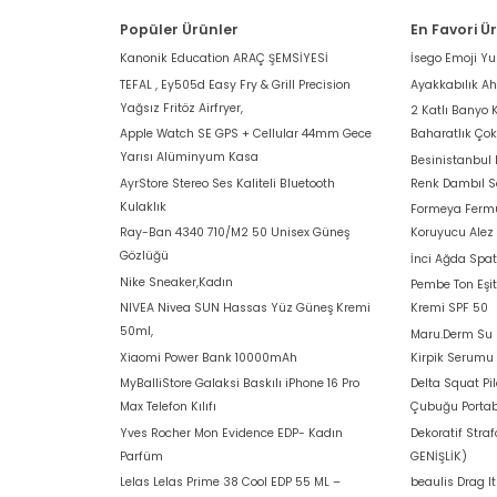
Popüler Ürünler
En Favori Ü
Kanonik Education ARAÇ ŞEMSİYESİ
İsego Emoji Y
TEFAL , Ey505d Easy Fry & Grill Precision
Ayakkabılık A
Yağsız Fritöz Airfryer,
2 Katlı Banyo 
Apple Watch SE GPS + Cellular 44mm Gece
Baharatlık Ço
Yarısı Alüminyum Kasa
Besinistanbul
AyrStore Stereo Ses Kaliteli Bluetooth
Renk Dambıl S
Kulaklık
Formeya Fermu
Ray-Ban 4340 710/M2 50 Unisex Güneş
Koruyucu Alez
Gözlüğü
İnci Ağda Spat
Nike Sneaker,Kadın
Pembe Ton Eşit
NIVEA Nivea SUN Hassas Yüz Güneş Kremi
Kremi SPF 50
50ml,
Maru.Derm Su B
Xiaomi Power Bank 10000mAh
Kirpik Serumu
MyBalliStore Galaksi Baskılı iPhone 16 Pro
Delta Squat Pi
Max Telefon Kılıfı
Çubuğu Portab
Yves Rocher Mon Evidence EDP- Kadın
Dekoratif Stra
Parfüm
GENİŞLİK)
Lelas Lelas Prime 38 Cool EDP 55 ML –
beaulis Drag I