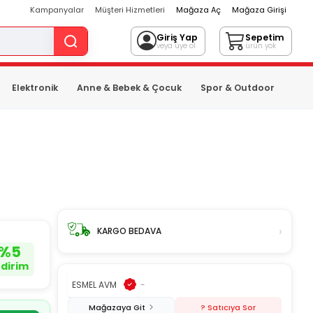
Kampanyalar
Müşteri Hizmetleri
Mağaza Aç
Mağaza Girişi
Giriş Yap
Sepetim
veya üye ol
ürün yok
Elektronik
Anne & Bebek & Çocuk
Spor & Outdoor
›
KARGO BEDAVA
%
5
ndirim
ESMEL AVM
-
Mağazaya Git
? Satıcıya Sor