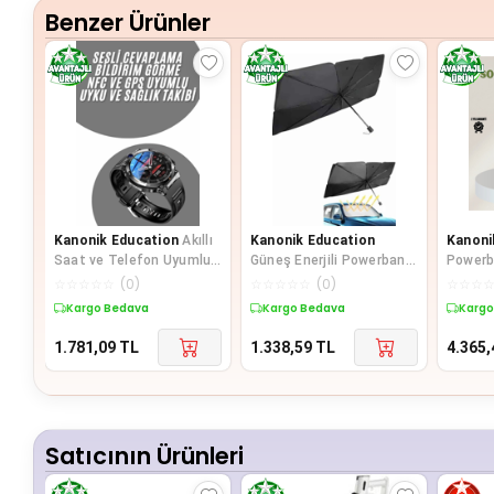
Benzer Ürünler
Kanonik Education
Akıllı
Kanonik Education
Kanoni
Saat ve Telefon Uyumlu
Güneş Enerjili Powerbank
Powerb
4’ü 1 Arada Powerbank
Dijital Göstergeli
Girişi 
☆
☆
☆
☆
☆
(
0
)
☆
☆
☆
☆
☆
(
0
)
☆
☆
☆
10000 mAh
Taşınabilir Güç Kayna
Taşınab
Kargo Bedava
Kargo Bedava
Kargo
1.781,09
TL
1.338,59
TL
4.365,
Satıcının Ürünleri