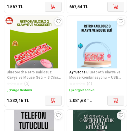
1.567
TL
667,54
TL
Bluetooth Retro Kablosuz
AyrStore
Bluetooth Klavye ve
Klavye ve Mouse Seti – 3 Cihaz
Mouse Kombinasyonu – USB
Bağlantılı Sessiz Tuş Uzun Pil
Alıcılı, Kompakt, Uzun Ömürlü
☆
☆
☆
☆
☆
(
0
)
☆
☆
☆
☆
☆
(
0
)
Ömrü
Kargo Bedava
Kargo Bedava
1.332,16
TL
2.081,68
TL