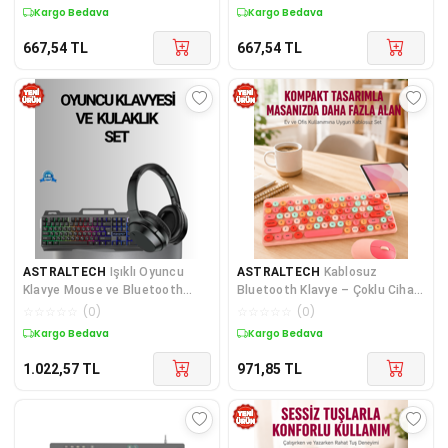
Kargo Bedava
Kargo Bedava
667,54
TL
667,54
TL
ASTRALTECH
Işıklı Oyuncu
ASTRALTECH
Kablosuz
Klavye Mouse ve Bluetooth
Bluetooth Klavye – Çoklu Cihaz
Kulaklık Seti Türkçe Q USB
Desteği, Akıllı Güç Tasarrufu
☆
☆
☆
☆
☆
(
0
)
☆
☆
☆
☆
☆
(
0
)
Yeni Nesil
Kargo Bedava
Kargo Bedava
1.022,57
TL
971,85
TL