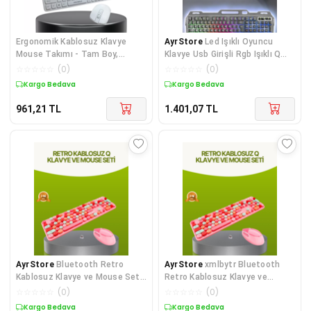
Ergonomik Kablosuz Klavye
AyrStore
Led Işıklı Oyuncu
Mouse Takımı - Tam Boy,
Klavye Usb Girişli Rgb Işıklı Q
Sessiz ve Güvenilir - Lisinya
Klavye Mouse Hediyeli
☆
☆
☆
☆
☆
(
0
)
☆
☆
☆
☆
☆
(
0
)
Kargo Bedava
Kargo Bedava
961,21
TL
1.401,07
TL
AyrStore
Bluetooth Retro
AyrStore
xmlbytr Bluetooth
Kablosuz Klavye ve Mouse Seti
Retro Kablosuz Klavye ve
– 3 Cihaz Bağlantılı, Sessiz
Mouse Seti – 3 Cihaz Bağlantılı
☆
☆
☆
☆
☆
(
0
)
☆
☆
☆
☆
☆
(
0
)
Tuş, Uzun Pil Ömrü
Sessiz Tuş Uzun Pil
Kargo Bedava
Kargo Bedava