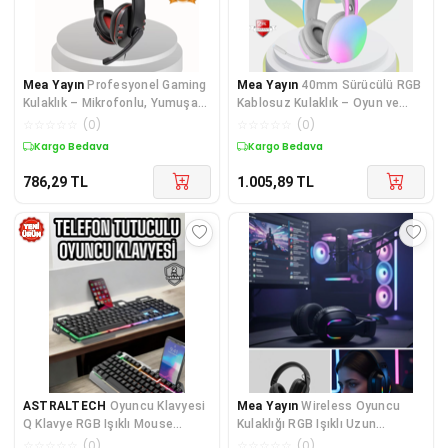
Mea Yayın
Profesyonel Gaming
Mea Yayın
40mm Sürücülü RGB
Kulaklık – Mikrofonlu, Yumuşak
Kablosuz Kulaklık – Oyun ve
Pedli, Stereo Ses Kalitesi, Tere
Müzik için - Lisinya
☆
☆
☆
☆
☆
(
0
)
☆
☆
☆
☆
☆
(
0
)
Dayanıklı - Lisinya
Kargo Bedava
Kargo Bedava
786,29
TL
1.005,89
TL
ASTRALTECH
Oyuncu Klavyesi
Mea Yayın
Wireless Oyuncu
Q Klavye RGB Işıklı Mouse
Kulaklığı RGB Işıklı Uzun
Hediyeli
Bataryalı Mikrofonlu Headset -
☆
☆
☆
☆
☆
(
0
)
☆
☆
☆
☆
☆
(
0
)