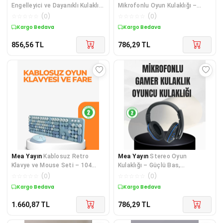
Engelleyici ve Dayanıklı Kulaklık:
Mikrofonlu Oyun Kulaklığı –
Oyun Performansınızı Zirveye
Stereo Ses, Ayarlanabilir Kafa
☆
☆
☆
☆
☆
(
0
)
☆
☆
☆
☆
☆
(
0
)
Taşıyın - Lisinya
Bandı - Lisinya
Kargo Bedava
Kargo Bedava
856,56
TL
786,29
TL
Mea Yayın
Kablosuz Retro
Mea Yayın
Stereo Oyun
Klavye ve Mouse Seti – 104
Kulaklığı – Güçlü Bas,
Tuşlu Sevimli Tasarım - Lisinya
Mikrofonlu ve Konforlu Tasarım
☆
☆
☆
☆
☆
(
0
)
☆
☆
☆
☆
☆
(
0
)
- Lisinya
Kargo Bedava
Kargo Bedava
1.660,87
TL
786,29
TL