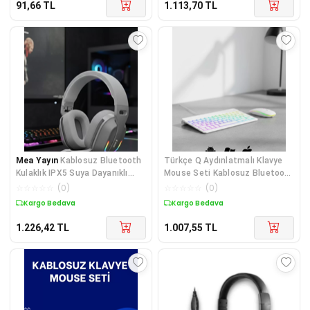
91,66
TL
1.113,70
TL
Mea Yayın
Kablosuz Bluetooth
Türkçe Q Aydınlatmalı Klavye
Kulaklık IPX5 Suya Dayanıklı
Mouse Seti Kablosuz Bluetooth
Uzun Kullanım Süreli - Lisinya
Destekli - Lisinya
☆
☆
☆
☆
☆
(
0
)
☆
☆
☆
☆
☆
(
0
)
Kargo Bedava
Kargo Bedava
1.226,42
TL
1.007,55
TL