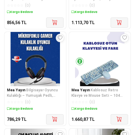
Kulaklığı ile Kesintisiz Deneyim
Hediyeli - Lisinya
☆
☆
☆
☆
☆
(
0
)
☆
☆
☆
☆
☆
(
0
)
- Lisinya
Kargo Bedava
Kargo Bedava
856,56
TL
1.113,70
TL
Mea Yayın
Bilgisayar Oyuncu
Mea Yayın
Kablosuz Retro
Kulaklığı – Yumuşak Pedli,
Klavye ve Mouse Seti – 104
Dayanıklı İpli Kablo - Lisinya
Tuşlu, Sessiz Yazım - Lisinya
☆
☆
☆
☆
☆
(
0
)
☆
☆
☆
☆
☆
(
0
)
Kargo Bedava
Kargo Bedava
786,29
TL
1.660,87
TL