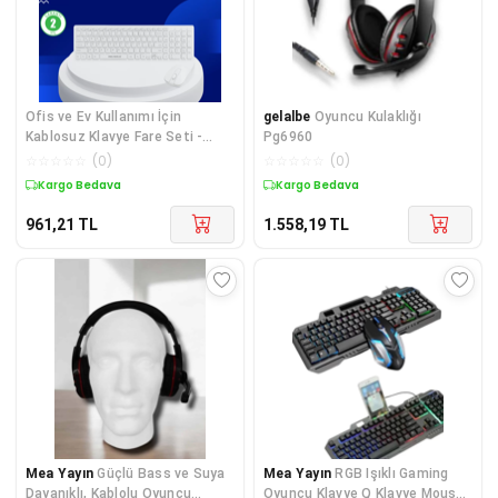
Ofis ve Ev Kullanımı İçin
gelalbe
Oyuncu Kulaklığı
Kablosuz Klavye Fare Seti -
Pg6960
Ergonomik ve Pratik - Lisinya
☆
☆
☆
☆
☆
(
0
)
☆
☆
☆
☆
☆
(
0
)
Kargo Bedava
Kargo Bedava
961,21
TL
1.558,19
TL
Mea Yayın
Güçlü Bass ve Suya
Mea Yayın
RGB Işıklı Gaming
Dayanıklı, Kablolu Oyuncu
Oyuncu Klavye Q Klavye Mouse