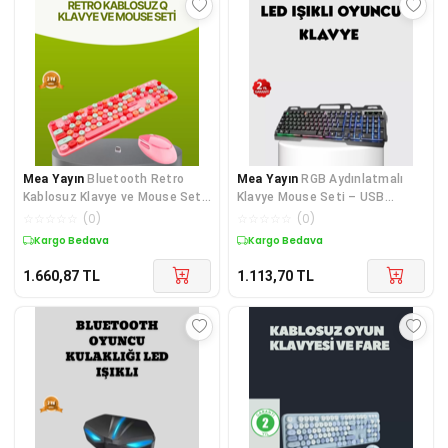
Mea Yayın
Bluetooth Retro
Mea Yayın
RGB Aydınlatmalı
Kablosuz Klavye ve Mouse Seti
Klavye Mouse Seti – USB
– 3 Cihaz Bağlantılı, Sessiz
Bağlantılı, Türkçe Q,
☆
☆
☆
☆
☆
(
0
)
☆
☆
☆
☆
☆
(
0
)
Tuş, Uzun Pil Ömrü - Lisinya
Ayarlanabilir DPI, Ergonomik
Kargo Bedava
Kargo Bedava
Yapı - Lisinya
1.660,87
TL
1.113,70
TL