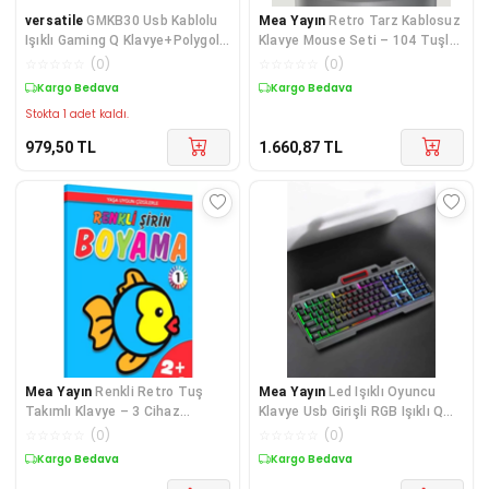
versatile
GMKB30 Usb Kablolu
Mea Yayın
Retro Tarz Kablosuz
Işıklı Gaming Q Klavye+Polygold
Klavye Mouse Seti – 104 Tuşlu,
PG-883 Işıklı Kablolu Oyuncu
Ergonomik Tasarım - Lisinya
☆
☆
☆
☆
☆
(
0
)
☆
☆
☆
☆
☆
(
0
)
Mouse
Kargo Bedava
Kargo Bedava
Stokta 1 adet kaldı.
979,50
TL
1.660,87
TL
Mea Yayın
Renkli Retro Tuş
Mea Yayın
Led Işıklı Oyuncu
Takımlı Klavye – 3 Cihaz
Klavye Usb Girişli RGB Işıklı Q
Bağlantısı, Medya Kısay
Klavye Mouse Hediyeli - Lisinya
☆
☆
☆
☆
☆
(
0
)
☆
☆
☆
☆
☆
(
0
)
Kargo Bedava
Kargo Bedava