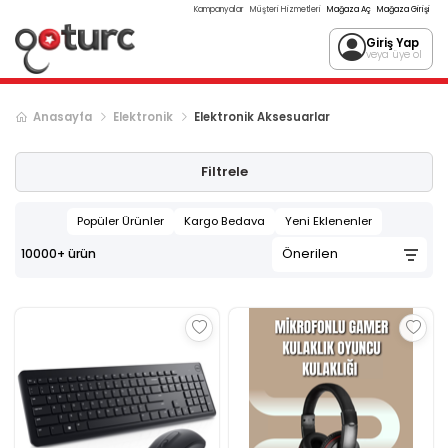
Kampanyalar
Müşteri Hizmetleri
Mağaza Aç
Mağaza Girişi
Giriş Yap
veya üye ol
Anasayfa
Elektronik
Elektronik Aksesuarlar
Sonraki ürün sayfası, sayfa
2
Filtrele
Popüler Ürünler
Kargo Bedava
Yeni Eklenenler
10000+
ürün