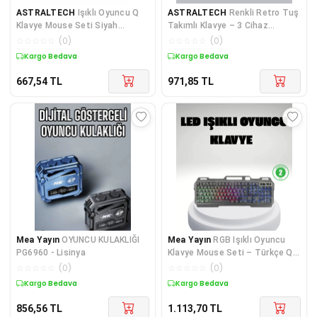
ASTRALTECH
Işıklı Oyuncu Q
ASTRALTECH
Renkli Retro Tuş
Klavye Mouse Seti Siyah
Takımlı Klavye – 3 Cihaz
Gaming Oyuncu Klavye
Bağlantısı, Medya Kısayol
☆
☆
☆
☆
☆
(
0
)
☆
☆
☆
☆
☆
(
0
)
Tuşları Yeni Nesil
Kargo Bedava
Kargo Bedava
667,54
TL
971,85
TL
Mea Yayın
OYUNCU KULAKLIĞI
Mea Yayın
RGB Işıklı Oyuncu
PG6960 - Lisinya
Klavye Mouse Seti – Türkçe Q,
Ayarlanabilir DPI, Ergonomik ve
☆
☆
☆
☆
☆
(
0
)
☆
☆
☆
☆
☆
(
0
)
Dayanıklı Tasarım - Lisinya
Kargo Bedava
Kargo Bedava
856,56
TL
1.113,70
TL