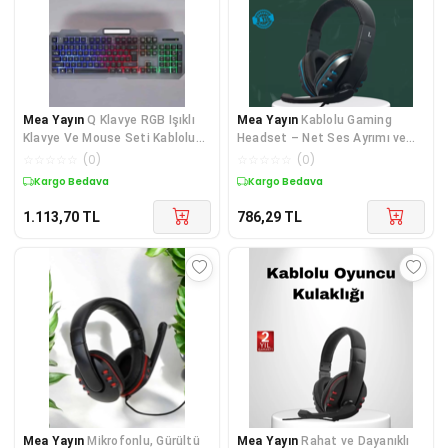
Mea Yayın
Q Klavye RGB Işıklı
Mea Yayın
Kablolu Gaming
Klavye Ve Mouse Seti Kablolu
Headset – Net Ses Ayrımı ve
Mouse Hediyeliş - Lisinya
Ayarlanabilir Konfor - Lisinya
☆
☆
☆
☆
☆
(
0
)
☆
☆
☆
☆
☆
(
0
)
Kargo Bedava
Kargo Bedava
1.113,70
TL
786,29
TL
Mea Yayın
Mikrofonlu, Gürültü
Mea Yayın
Rahat ve Dayanıklı