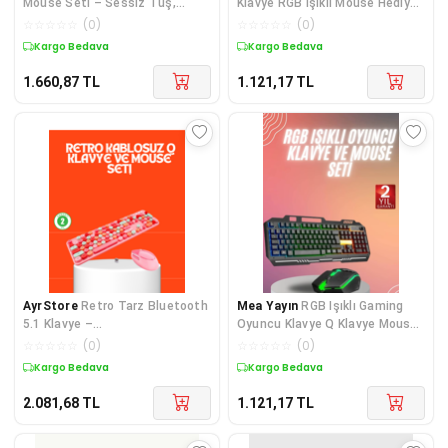
Mouse Seti – Sessiz Tuş,
Klavye RGB Işıklı Mouse Hediyeli
Retro Tasarım - Lisinya
- Lisinya
☆
☆
☆
☆
☆
(
0
)
☆
☆
☆
☆
☆
(
0
)
Kargo Bedava
Kargo Bedava
1.660,87
TL
1.121,17
TL
AyrStore
Retro Tarz Bluetooth
Mea Yayın
RGB Işıklı Gaming
5.1 Klavye –
Oyuncu Klavye Q Klavye Mouse
Win/OSX/Android/iOS Uyumlu
Hediyeli - Lisinya
☆
☆
☆
☆
☆
(
0
)
☆
☆
☆
☆
☆
(
0
)
Kargo Bedava
Kargo Bedava
2.081,68
TL
1.121,17
TL