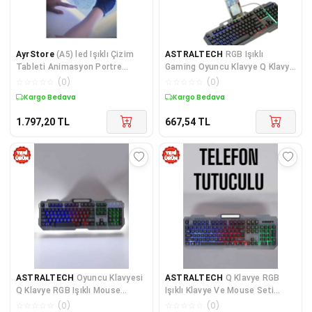
AyrStore
(A5) led Işıklı Çizim
ASTRALTECH
RGB Işıklı
Tableti Animasyon Portre
Gaming Oyuncu Klavye Q Klavye
Kopyalama Panosu Dijital
Mouse Hediyeli
☆
☆
☆
☆
☆
(
0
)
☆
☆
☆
☆
☆
(
0
)
Grafik Pedi Beyaz
Kargo Bedava
Kargo Bedava
1.797,20
TL
667,54
TL
ASTRALTECH
Oyuncu Klavyesi
ASTRALTECH
Q Klavye RGB
Q Klavye RGB Işıklı Mouse
Işıklı Klavye Ve Mouse Seti
Hediyeli
Kablolu Mouse Hediyeliş
☆
☆
☆
☆
☆
(
0
)
☆
☆
☆
☆
☆
(
0
)