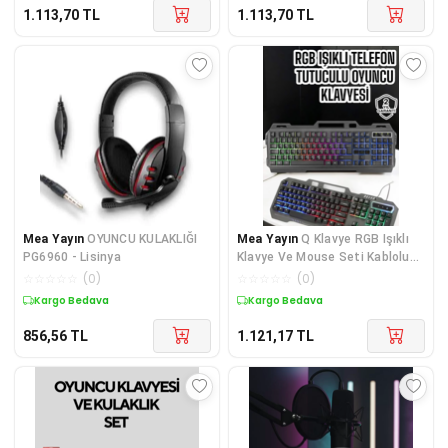
1.113,70
TL
1.113,70
TL
Mea Yayın
OYUNCU KULAKLIĞI
Mea Yayın
Q Klavye RGB Işıklı
PG6960 - Lisinya
Klavye Ve Mouse Seti Kablolu
Mouse Hediyeliş - Lisinya
☆
☆
☆
☆
☆
(
0
)
☆
☆
☆
☆
☆
(
0
)
Kargo Bedava
Kargo Bedava
856,56
TL
1.121,17
TL