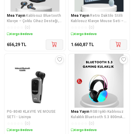
Mea Yayın
Kablosuz Bluetooth
Mea Yayın
Retro Daktilo Stilli
Klavye – Çoklu Cihaz Desteği,
Kablosuz Klavye Mouse Seti –
Akıllı Güç Tasar
Sessiz ve Şık - Lisinya
☆
☆
☆
☆
☆
(
0
)
☆
☆
☆
☆
☆
(
0
)
Kargo Bedava
Kargo Bedava
656,29
TL
1.660,87
TL
PG-8040 KLAVYE VE MOUSE
Mea Yayın
RGB Işıklı Kablosuz
SETİ - Lisinya
Kulaklık Bluetooth 5.3 800mAh
Ergonomik IPX4 Dayanıklı -
☆
☆
☆
☆
☆
(
0
)
☆
☆
☆
☆
☆
(
0
)
Lisinya
Kargo Bedava
Kargo Bedava