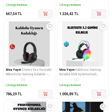
Lisinya
Kargo Bedava
Kargo Bedava
667,54
TL
1.226,42
TL
Mea Yayın
Stereo Ses Destekli
Mea Yayın
Kablosuz Gaming
Mikrofonlu Gaming Kulaklık –
Kulaklık RGB Aydınlatmalı
Yumuşak Pedli - Lisinya
Bluetooth 5.3 Uzun Pil Ömürlü -
☆
☆
☆
☆
☆
(
0
)
☆
☆
☆
☆
☆
(
0
)
Lisinya
Kargo Bedava
Kargo Bedava
786,29
TL
1.005,89
TL