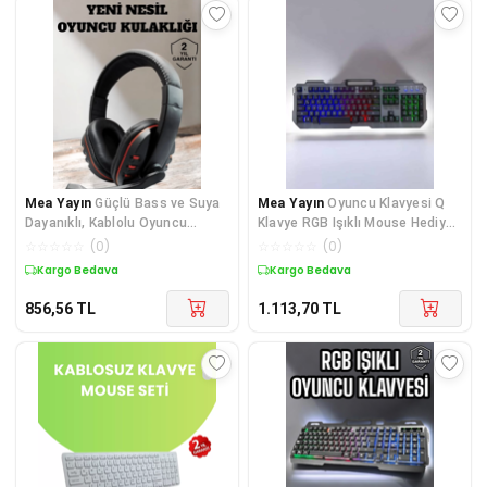
Mea Yayın
Güçlü Bass ve Suya
Mea Yayın
Oyuncu Klavyesi Q
Dayanıklı, Kablolu Oyuncu
Klavye RGB Işıklı Mouse Hediyeli
Kulaklığı ile Kesintisiz Deneyim
- Lisinya
☆
☆
☆
☆
☆
(
0
)
☆
☆
☆
☆
☆
(
0
)
- Lisinya
Kargo Bedava
Kargo Bedava
856,56
TL
1.113,70
TL