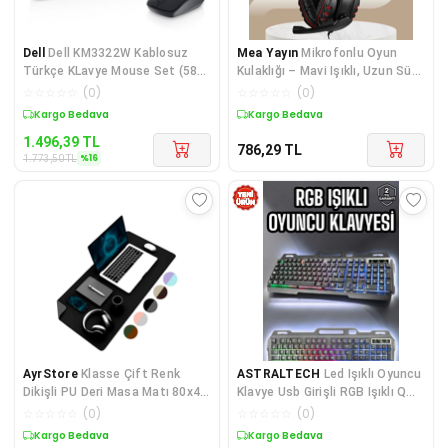
Dell
Dell KM3322W Kablosuz
Mea Yayın
Mikrofonlu Oyun
Türkçe KLavye Mouse Set (580-
Kulaklığı – Mavi Işıklı, Uzun Süre
AKGI)
Konforlu Kullanım - Lisinya
☆
☆
☆
☆
☆
(
0
)
☆
☆
☆
☆
☆
(
0
)
Sepette %16 İndirim
Kargo Bedava
1.496,39
TL
786,29
TL
%
16
1.773,50
TL
AyrStore
Klasse Çift Renk
ASTRALTECH
Led Işıklı Oyuncu
Dikişli PU Deri Masa Matı 80x40
Klavye Usb Girişli RGB Işıklı Q
Cm Mousepad, Su Geçirmez
Klavye Mouse Hediyeli
☆
☆
☆
☆
☆
(
0
)
☆
☆
☆
☆
☆
(
0
)
Masa Sümeni, Çift T
Kargo Bedava
Kargo Bedava