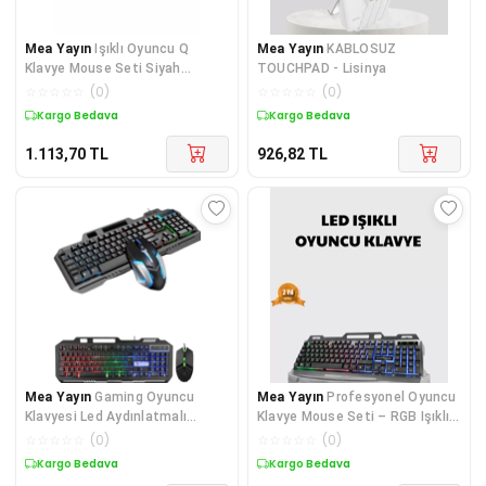
Mea Yayın
Işıklı Oyuncu Q
Mea Yayın
KABLOSUZ
Klavye Mouse Seti Siyah
TOUCHPAD - Lisinya
Gaming Oyuncu Klavye - Lisinya
☆
☆
☆
☆
☆
(
0
)
☆
☆
☆
☆
☆
(
0
)
Kargo Bedava
Kargo Bedava
1.113,70
TL
926,82
TL
Mea Yayın
Gaming Oyuncu
Mea Yayın
Profesyonel Oyuncu
Klavyesi Led Aydınlatmalı
Klavye Mouse Seti – RGB Işıklı,
Mekanik Hisli - Lisinya
Türkçe Q, DPI Ayarlı, Dayanıklı
☆
☆
☆
☆
☆
(
0
)
☆
☆
☆
☆
☆
(
0
)
Gövde - Lisinya
Kargo Bedava
Kargo Bedava