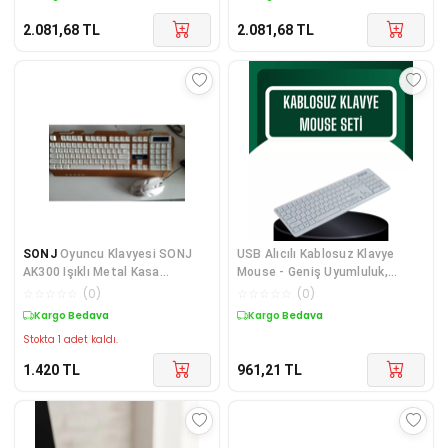
2.081,68
TL
2.081,68
TL
SONJ
Oyuncu Klavyesi SONJ
USB Alıcılı Kablosuz Klavye
AK300 Işıklı Metal Kasa
Mouse - Geniş Uyumluluk,
Klavye+Mouse Set
Sessiz Tuşlar - Lisinya
☆
☆
☆
☆
☆
(
0
)
☆
☆
☆
☆
☆
(
0
)
Kargo Bedava
Kargo Bedava
Stokta 1 adet kaldı.
1.420
TL
961,21
TL