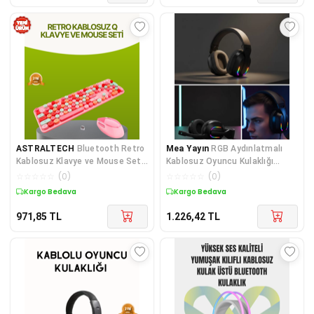
ASTRALTECH
Bluetooth Retro
Mea Yayın
RGB Aydınlatmalı
Kablosuz Klavye ve Mouse Seti
Kablosuz Oyuncu Kulaklığı
– 3 Cihaz Bağlantılı, Sessiz
Konsol ve PC Uyumlu - Lisinya
☆
☆
☆
☆
☆
(
0
)
☆
☆
☆
☆
☆
(
0
)
Tuş, Uzun Pil Ömrü
Kargo Bedava
Kargo Bedava
971,85
TL
1.226,42
TL