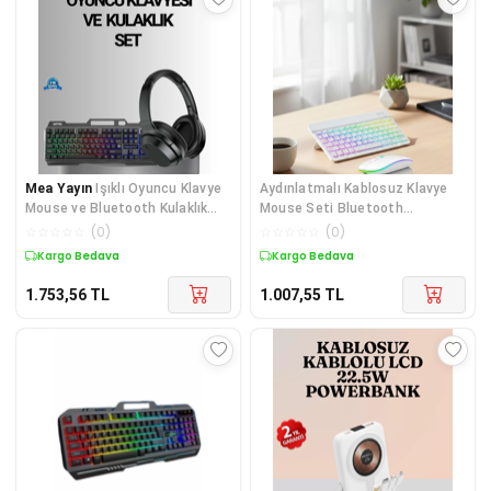
Mea Yayın
Işıklı Oyuncu Klavye
Aydınlatmalı Kablosuz Klavye
Mouse ve Bluetooth Kulaklık
Mouse Seti Bluetooth
Seti Türkçe Q USB - Lisinya
Bağlantılı Çoklu Cihaz Uyumlu -
☆
☆
☆
☆
☆
(
0
)
☆
☆
☆
☆
☆
(
0
)
Lisinya
Kargo Bedava
Kargo Bedava
1.753,56
TL
1.007,55
TL