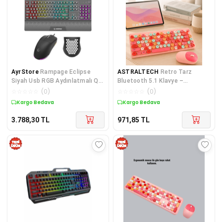
AyrStore
Rampage Eclipse
ASTRALTECH
Retro Tarz
Siyah Usb RGB Aydınlatmalı Q
Bluetooth 5.1 Klavye –
Gaming 4 Tuş Makrolu Oyuncu
Win/OSX/Android/iOS Uyumlu
☆
☆
☆
☆
☆
(
0
)
☆
☆
☆
☆
☆
(
0
)
Klavye Mouse Set
Yeni Nesil
Kargo Bedava
Kargo Bedava
3.788,30
TL
971,85
TL