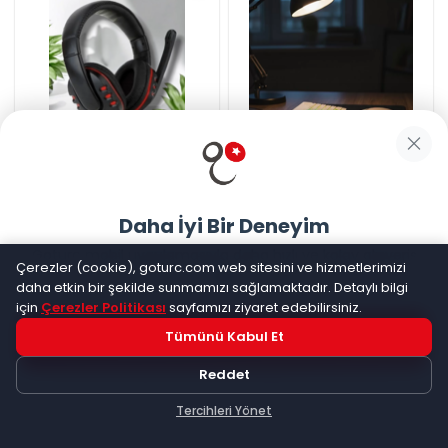
Yüksek Ses Kalitesi ve Aktif
Kablosuz Aydınlatmalı Klavye
Gürültü Engelleme Özellikli
Mouse Seti Türkçe Q Tuş
Kablolu Mikrofonlu Kulaklık -
Dizilimi - Lisinya
☆
☆
☆
☆
☆
(
0
)
☆
☆
☆
☆
☆
(
0
)
Lisinya
Kargo Bedava
Kargo Bedava
Daha İyi Bir Deneyim
868,52
TL
1.007,55
TL
Goturc mobil uygulamasıyla daha hızlı ve kolay alışveriş
Çerezler (cookie), goturc.com web sitesini ve hizmetlerimizi
yapın
daha etkin bir şekilde sunmamızı sağlamaktadır. Detaylı bilgi
için
Çerezler Politikası
sayfamızı ziyaret edebilirsiniz.
Tümünü Kabul Et
Hemen Dene!
Reddet
Uygulama yüklüyse açılacak, değilse
Google Play
'e
yönlendirileceksiniz
Tercihleri Yönet
Keşfet
Kategoriler
Sepetim