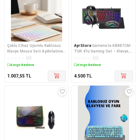
Çoklu Cihaz Uyumlu Kablosuz
AyrStore
Gamenote KB887CM-
Klavye Mouse Seti Aydınlatmalı
TUR 4'lü Gaming Set – Klavye,
- Lisinya
Mouse, Kulaklık, Mousepad –
☆
☆
☆
☆
☆
(
0
)
☆
☆
☆
☆
☆
(
0
)
Rainbow A
Kargo Bedava
Kargo Bedava
1.007,55
TL
4.500
TL