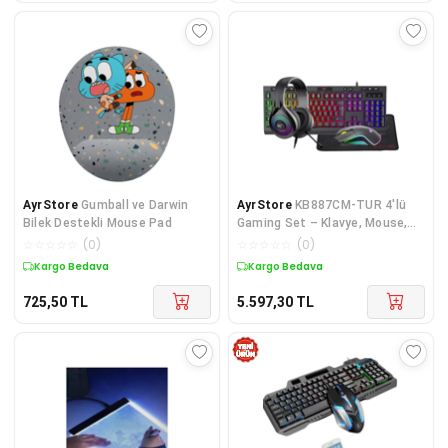
AyrStore
Gumball ve Darwin
AyrStore
KB887CM-TUR 4'lü
Bilek Destekli Mouse Pad
Gaming Set – Klavye, Mouse,
Kulaklık, Mousepad – Rainbow A
☆
☆
☆
☆
☆
(
0
)
☆
☆
☆
☆
☆
(
0
)
Kargo Bedava
Kargo Bedava
725,50
TL
5.597,30
TL