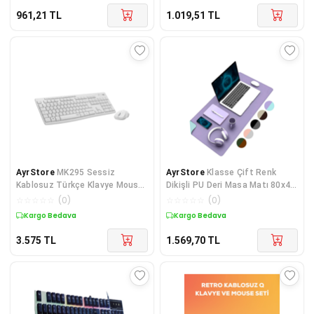
961,21
TL
1.019,51
TL
AyrStore
MK295 Sessiz
AyrStore
Klasse Çift Renk
Kablosuz Türkçe Klavye Mouse
Dikişli PU Deri Masa Matı 80x40
Seti Beyaz
Cm Mousepad, Su Geçirmez
☆
☆
☆
☆
☆
(
0
)
☆
☆
☆
☆
☆
(
0
)
Masa Sümeni, Çift T
Kargo Bedava
Kargo Bedava
3.575
TL
1.569,70
TL