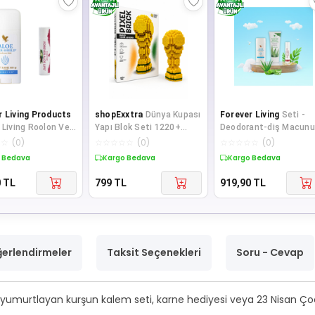
r Living Products
shopExxtra
Dünya Kupası
Forever Living
Seti -
 Living Roolon Ve
Yapı Blok Seti 1220+
Deodorant-diş Macunu
67-022
Parça Futbol Temalı
lips Üçlü Takım Bir Ara
☆
☆
(
0
)
☆
☆
☆
☆
☆
(
0
)
☆
☆
☆
☆
☆
(
0
)
Koleksiyonl
Kampanyalı
 Bedava
Kargo Bedava
Kargo Bedava
0
TL
799
TL
919,90
TL
erlendirmeler
Taksit Seçenekleri
Soru - Cevap
ji yumurtlayan kurşun kalem seti, karne hediyesi veya 23 Nisan Çoc