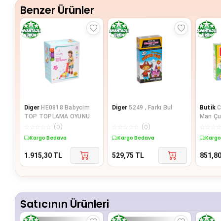
Benzer Ürünler
Diger
HE0818 Babycim
Diger
5249 , Farkı Bul
Butik
C
TOP TOPLAMA OYUNU
Man Ç
☆
☆
☆
☆
☆
(
0
)
☆
☆
☆
☆
☆
(
0
)
☆
☆
☆
Kargo Bedava
Kargo Bedava
Kargo
1.915,30
TL
529,75
TL
851,8
Satıcının Ürünleri