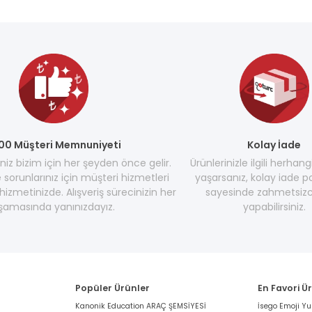
00 Müşteri Memnuniyeti
Kolay İade
z bizim için her şeyden önce gelir.
Ürünlerinizle ilgili herhang
e sorunlarınız için müşteri hizmetleri
yaşarsanız, kolay iade po
hizmetinizde. Alışveriş sürecinizin her
sayesinde zahmetsizc
şamasında yanınızdayız.
yapabilirsiniz.
Popüler Ürünler
En Favori Ü
Kanonik Education ARAÇ ŞEMSİYESİ
İsego Emoji Y