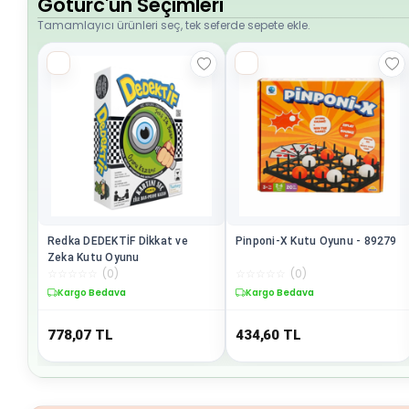
Goturc'un Seçimleri
Tamamlayıcı ürünleri seç, tek seferde sepete ekle.
Redka DEDEKTİF Dİkkat ve
Pinponi-X Kutu Oyunu - 89279
Zeka Kutu Oyunu
☆
☆
☆
☆
☆
(
0
)
☆
☆
☆
☆
☆
(
0
)
Kargo Bedava
Kargo Bedava
778,07
TL
434,60
TL