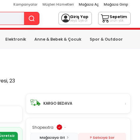
Kampanyalar
Müşteri Hizmetleri
Mağaza Aç
Mağaza Girişi
Giriş Yap
Sepetim
veya üye ol
ürün yok
Elektronik
Anne & Bebek & Çocuk
Spor & Outdoor
si, 23
›
KARGO BEDAVA
Shopexxtra
-
Ücretsiz
Mağazaya Git
? Satıcıya Sor
Kargo