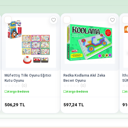
Müfettiş Tilki Oyunu Eğitici
Redka Kodlama Akıl Zeka
İth
Kutu Oyunu
Beceri Oyunu
SÜ
☆
☆
☆
☆
☆
(
0
)
☆
☆
☆
☆
☆
(
0
)
☆
Kargo Bedava
Kargo Bedava
K
506,29
TL
597,24
TL
91