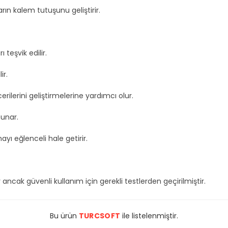
ın kalem tutuşunu geliştirir.
teşvik edilir.
ir.
rilerini geliştirmelerine yardımcı olur.
sunar.
ayı eğlenceli hale getirir.
cak güvenli kullanım için gerekli testlerden geçirilmiştir.
Bu ürün
TURCSOFT
ile listelenmiştir.