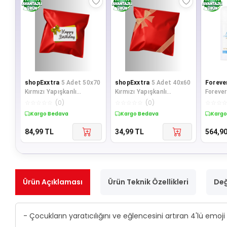
shopExxtra
5 Adet 50x70
shopExxtra
5 Adet 40x60
Foreve
Kırmızı Yapışkanlı
Kırmızı Yapışkanlı
Forever
Metalize Hediye Poşeti
Metalize Hediye Poşeti
Lips-0
☆
☆
☆
☆
☆
(
0
)
☆
☆
☆
☆
☆
(
0
)
☆
☆
☆
Metalik Kı
Metalik Kı
Kargo Bedava
Kargo Bedava
Kargo
84,99
TL
34,99
TL
564,9
Ürün Açıklaması
Ürün Teknik Özellikleri
Değ
- Çocukların yaratıcılığını ve eğlencesini artıran 4'lü emo