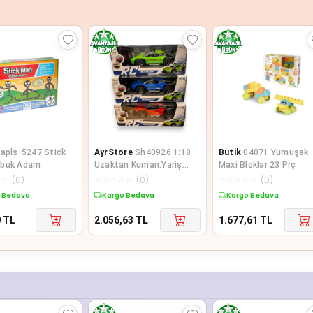
apls-5247 Stick
AyrStore
Sh40926 1:18
Butik
04071 Yumuşak
ubuk Adam
Uzaktan Kuman.Yariş
Maxi Bloklar 23 Prç
Arab.Şarjli-Zirve
☆
☆
(
0
)
☆
☆
☆
☆
☆
(
0
)
☆
☆
☆
☆
☆
(
0
)
 Bedava
Kargo Bedava
Kargo Bedava
0
TL
2.056,63
TL
1.677,61
TL