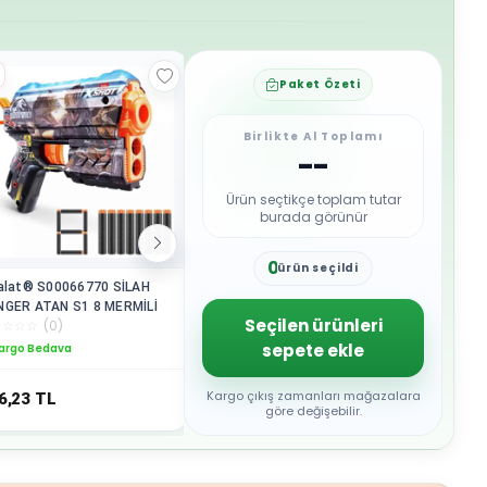
Paket Özeti
Birlikte Al Toplamı
--
Ürün seçtikçe toplam tutar
burada görünür
0
ürün seçildi
1
alat® S00066770 SİLAH
İthalat® 397 Kutuda Ahşap
İthalat®
2
NGER ATAN S1 8 MERMİLİ
Tamir Seti - Onyıl Oyuncak
SÜPÜRG
3
Seçilen ürünleri
☆
☆
☆
☆
(
0
)
☆
☆
☆
☆
☆
(
0
)
☆
☆
☆
☆
☆
4
sepete ekle
argo Bedava
Kargo Bedava
Kargo B
5
6
7
Kargo çıkış zamanları mağazalara
6,23
TL
1.195,33
TL
973,45
8
göre değişebilir.
9