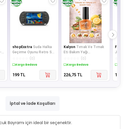
shopExxtra
Suda Halka
Kalyon
Tırnak Ve Tırnak
Forever
-
Geçirme Oyunu Retro Su
Eti Bakım Yağı
Jojoba C
da
Oyuncağı Mini El Konsolu
8697450590100
Veralı V
☆
☆
☆
☆
☆
(
0
)
☆
☆
☆
☆
☆
(
0
)
☆
☆
☆
☆
Çocuk
Kargo Bedava
Kargo Bedava
Kargo 
199
TL
226,75
TL
1.099,9
İptal ve İade Koşulları
uk Bayramı için ideal bir seçenektir.