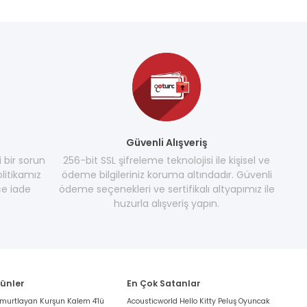
Güvenli Alışveriş
i bir sorun
256-bit SSL şifreleme teknolojisi ile kişisel ve
litikamız
ödeme bilgileriniz koruma altındadır. Güvenli
e iade
ödeme seçenekleri ve sertifikalı altyapımız ile
huzurla alışveriş yapın.
rünler
En Çok Satanlar
umurtlayan Kurşun Kalem 4'lü
Acousticworld Hello Kitty Peluş Oyuncak