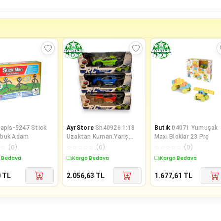
apls-5247 Stick
AyrStore
Sh40926 1:18
Butik
04071 Yumuşak
ubuk Adam
Uzaktan Kuman.Yariş
Maxi Bloklar 23 Prç
Arab.Şarjli-Zirve
☆
☆
(
0
)
☆
☆
☆
☆
☆
(
0
)
☆
☆
☆
☆
☆
(
0
)
 Bedava
Kargo Bedava
Kargo Bedava
0
TL
2.056,63
TL
1.677,61
TL