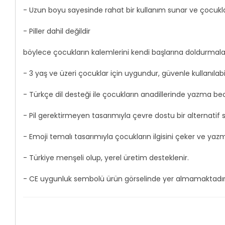
- Uzun boyu sayesinde rahat bir kullanım sunar ve çocuklar
- Piller dahil değildir
böylece çocukların kalemlerini kendi başlarına doldurmaları 
- 3 yaş ve üzeri çocuklar için uygundur, güvenle kullanılabil
- Türkçe dil desteği ile çocukların anadillerinde yazma bece
- Pil gerektirmeyen tasarımıyla çevre dostu bir alternatif 
- Emoji temalı tasarımıyla çocukların ilgisini çeker ve yazm
- Türkiye menşeli olup, yerel üretim desteklenir.
- CE uygunluk sembolü ürün görselinde yer almamaktadır an