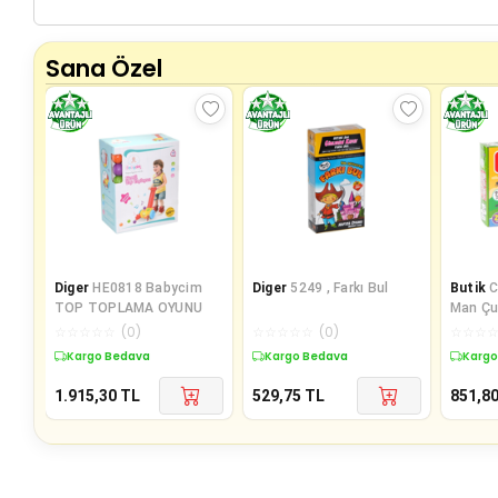
Sana Özel
Diger
HE0818 Babycim
Diger
5249 , Farkı Bul
Butik
C
TOP TOPLAMA OYUNU
Man Ç
☆
☆
☆
☆
☆
(
0
)
☆
☆
☆
☆
☆
(
0
)
☆
☆
☆
Kargo Bedava
Kargo Bedava
Kargo
1.915,30
TL
529,75
TL
851,8