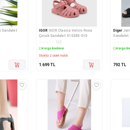
k Sandalet
IGOR
IGOR Clasica Velcro Rosa
Diger
Jai
Çocuk Sandalet S10288-010
Sandalet
☆
☆
☆
☆
☆
(
0
)
☆
☆
☆
☆
☆
Kargo Bedava
Kargo B
Stokta 2 adet kaldı.
1.699
TL
792
TL