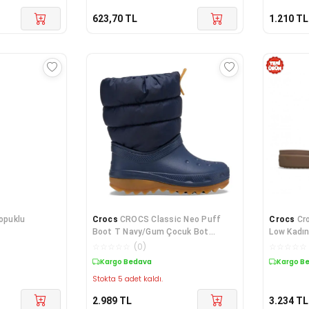
623,70
TL
1.210
TL
Topuklu
Crocs
CROCS Classic Neo Puff
Crocs
Cr
Boot T Navy/Gum Çocuk Bot
Low Kadı
207683-4PQ
☆
☆
☆
☆
☆
(
0
)
☆
☆
☆
☆
☆
Kargo Bedava
Kargo B
Stokta 5 adet kaldı.
2.989
TL
3.234
TL