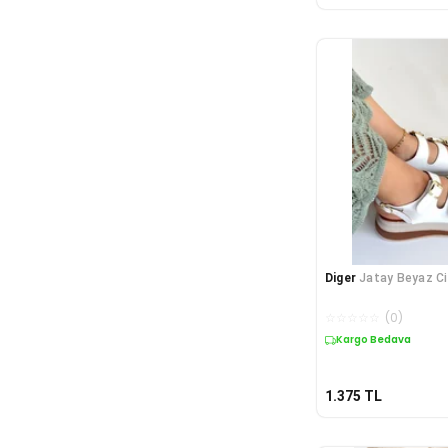
Diger
Jatay Beyaz Ci
☆
☆
☆
☆
☆
(
0
)
Kargo Bedava
1.375
TL