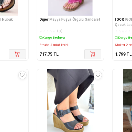
il Nubuk
Diger
Mayya Fuşya Örgülü Sandalet
IGOR
IGO
Çocuk Lac
063
☆
☆
☆
☆
☆
(
0
)
☆
☆
☆
☆
☆
Kargo Bedava
Kargo B
Stokta 4 adet kaldı.
Stokta 2 ad
717,75
TL
1.799
TL