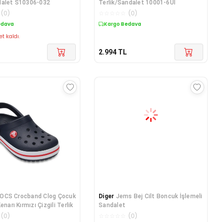
dalet S10306-032
Terlik/Sandalet 10001-6UI
(
0
)
☆
☆
☆
☆
☆
(
0
)
edava
Kargo Bedava
et kaldı.
2.994
TL
OCS Crocband Clog Çocuk
Diger
Jems Bej Cilt Boncuk İşlemeli
enarı Kırmızı Çizgili Terlik
Sandalet
(
0
)
☆
☆
☆
☆
☆
(
0
)