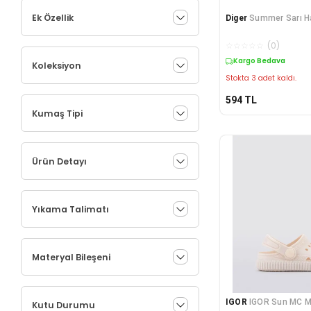
Ek Özellik
Diger
Summer Sarı H
☆
☆
☆
☆
☆
(
0
)
Kargo Bedava
Koleksiyon
Stokta 3 adet kaldı.
594
TL
Kumaş Tipi
Ürün Detayı
Yıkama Talimatı
Materyal Bileşeni
IGOR
IGOR Sun MC Mar
Kutu Durumu