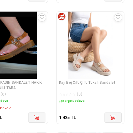
KADIN SANDALET HAKİKİ
Kaji Bej Cilt Çift Tokalı Sandalet
KILI TABA
(
0
)
☆
☆
☆
☆
☆
(
0
)
edava
Kargo Bedava
et kaldı.
L
1.425
TL