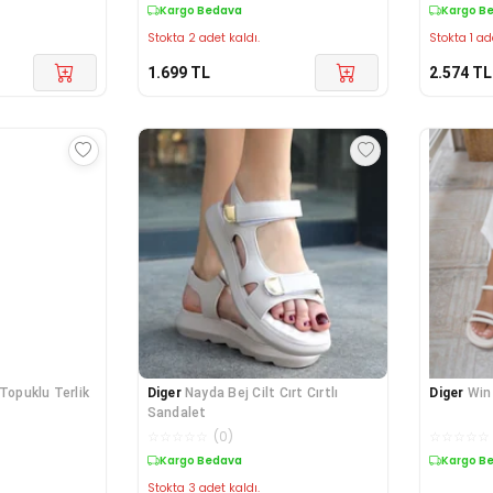
Kargo Bedava
Kargo B
Stokta 2 adet kaldı.
Stokta 1 ad
1.699
TL
2.574
TL
Topuklu Terlik
Diger
Nayda Bej Cilt Cırt Cırtlı
Diger
Win
Sandalet
☆
☆
☆
☆
☆
(
0
)
☆
☆
☆
☆
☆
Kargo Bedava
Kargo B
Stokta 3 adet kaldı.