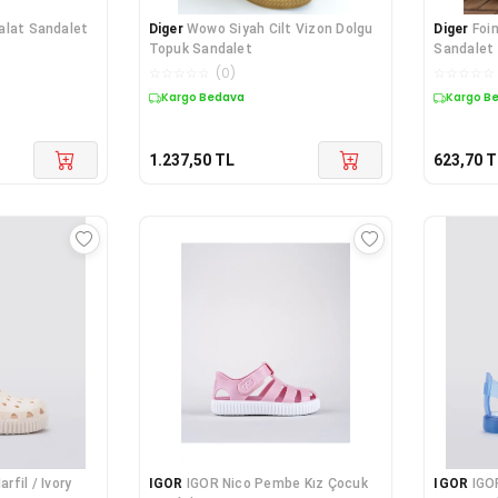
alat Sandalet
Diger
Wowo Siyah Cilt Vizon Dolgu
Diger
Foin
Topuk Sandalet
Sandalet
☆
☆
☆
☆
☆
(
0
)
☆
☆
☆
☆
☆
Kargo Bedava
Kargo B
1.237,50
TL
623,70
T
fil / Ivory
IGOR
IGOR Nico Pembe Kız Çocuk
IGOR
IGO