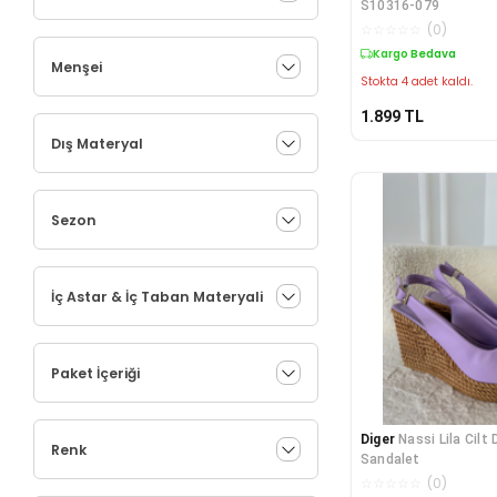
S10316-079
☆
☆
☆
☆
☆
(
0
)
Kargo Bedava
Menşei
Stokta 4 adet kaldı.
1.899
TL
Dış Materyal
Sezon
İç Astar & İç Taban Materyali
Paket İçeriği
Diger
Nassi Lila Cilt
Renk
Sandalet
☆
☆
☆
☆
☆
(
0
)