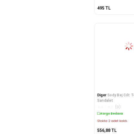
495
TL
Diger
Sody Bej Cilt 
Sandalet
☆
☆
☆
☆
☆
(
0
)
Kargo Bedava
Stokta 2 adet kaldı.
556,88
TL