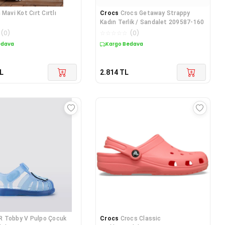
 Mavi Kot Cırt Cırtlı
Crocs
Crocs Getaway Strappy
Kadın Terlik / Sandalet 209587-160
(
0
)
☆
☆
☆
☆
☆
(
0
)
edava
Kargo Bedava
L
2.814
TL
R Tobby V Pulpo Çocuk
Crocs
Crocs Classic