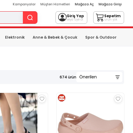
Kampanyalar
Müşteri Hizmetleri
Mağaza Aç
Mağaza Girişi
Giriş Yap
Sepetim
veya üye ol
ürün yok
Elektronik
Anne & Bebek & Çocuk
Spor & Outdoor
674
ürün