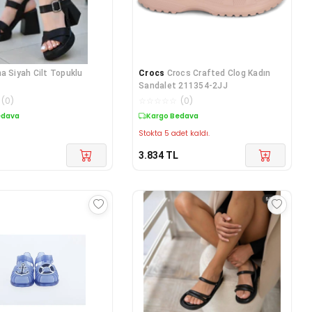
na Siyah Cilt Topuklu
Crocs
Crocs Crafted Clog Kadın
Sandalet 211354-2JJ
(
0
)
☆
☆
☆
☆
☆
(
0
)
edava
Kargo Bedava
Stokta 5 adet kaldı.
3.834
TL