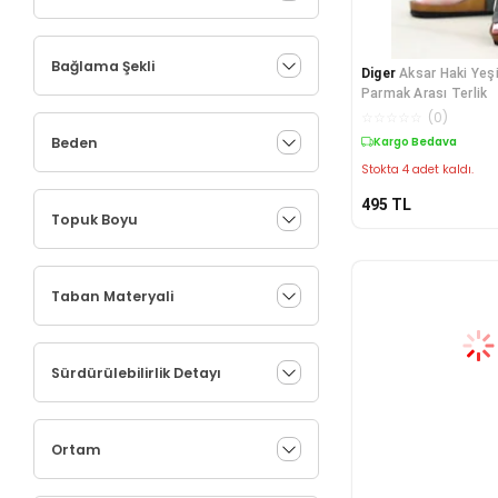
Bağlama Şekli
Diger
Aksar Haki Yeş
Parmak Arası Terlik
☆
☆
☆
☆
☆
(
0
)
Beden
Kargo Bedava
Stokta 4 adet kaldı.
495
TL
Topuk Boyu
Taban Materyali
Sürdürülebilirlik Detayı
Ortam