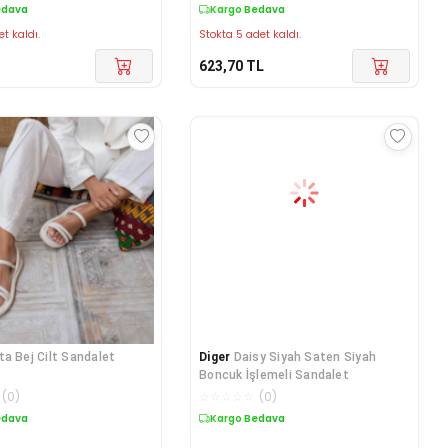
edava
Kargo Bedava
et kaldı.
Stokta 5 adet kaldı.
623,70
TL
ta Bej Cilt Sandalet
Diger
Daisy Siyah Saten Siyah
Boncuk İşlemeli Sandalet
(
0
)
☆
☆
☆
☆
☆
(
0
)
edava
Kargo Bedava