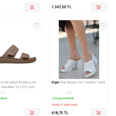
1.347,50
TL
ocs Brooklyn Buckle Low
Diger
Diar Beyaz Cilt Topuklu Terlik
n Sandalet 211215-2Q9
(
0
)
☆
☆
☆
☆
☆
(
0
)
edava
Kargo Bedava
Stokta 5 adet kaldı.
618,75
TL