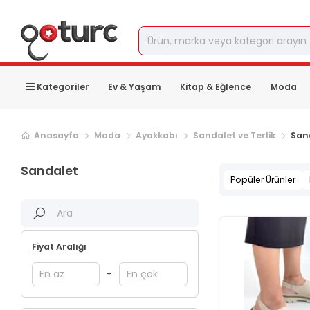
Kategoriler
Ev & Yaşam
Kitap & Eğlence
Moda
Sonraki ürün sayfası, sayfa
2
Anasayfa
Moda
Ayakkabı
Sandalet ve Terlik
San
Sandalet
Popüler Ürünler
Fiyat Aralığı
-