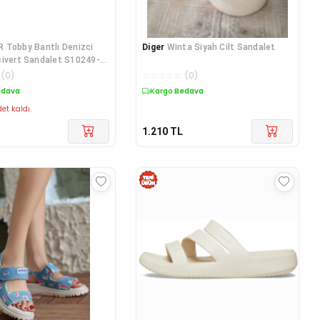
R Tobby Bantlı Denizci
Diger
Winta Siyah Cilt Sandalet
ivert Sandalet S10249-
(
0
)
☆
☆
☆
☆
☆
(
0
)
edava
Kargo Bedava
et kaldı.
1.210
TL