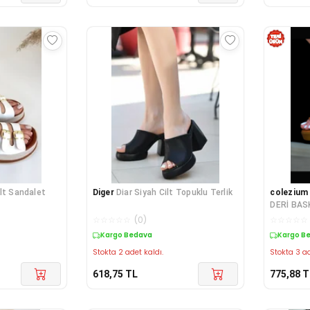
lt Sandalet
Diger
Diar Siyah Cilt Topuklu Terlik
colezium
DERİ BAS
☆
☆
☆
☆
☆
(
0
)
☆
☆
☆
☆
☆
Kargo Bedava
Kargo B
Stokta 2 adet kaldı.
Stokta 3 ad
618,75
TL
775,88
T