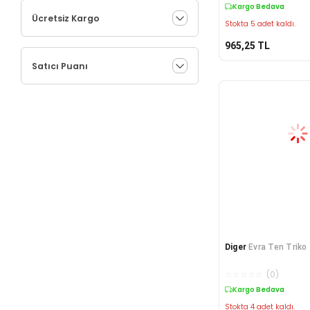
Kargo Bedava
Ücretsiz Kargo
Stokta 5 adet kaldı.
965,25
TL
Satıcı Puanı
Diger
Evra Ten Triko 
☆
☆
☆
☆
☆
(
0
)
Kargo Bedava
Stokta 4 adet kaldı.