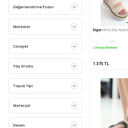
Değerlendirme Puanı
Markalar
Diger
Milta Bej Nubu
☆
☆
☆
☆
☆
(
0
)
Cinsiyet
Kargo Bedava
1.375
TL
Yaş Grubu
Topuk Tipi
Materyal
Desen