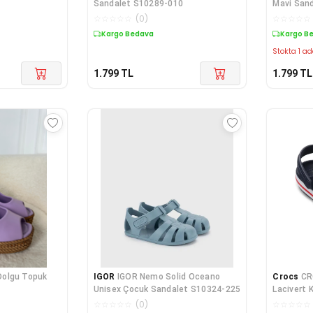
Sandalet S10289-010
Mavi San
☆
☆
☆
☆
☆
(
0
)
☆
☆
☆
☆
☆
Kargo Bedava
Kargo B
Stokta 1 ad
1.799
TL
1.799
TL
 Dolgu Topuk
IGOR
IGOR Nemo Solid Oceano
Crocs
CR
Unisex Çocuk Sandalet S10324-225
Lacivert K
☆
☆
☆
☆
☆
(
0
)
☆
☆
☆
☆
☆