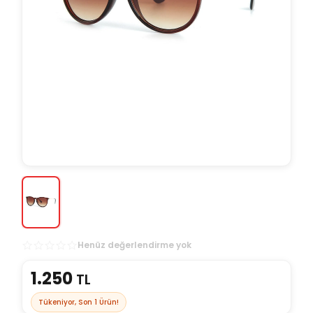
Henüz değerlendirme yok
1.250
TL
Tükeniyor, Son
1
Ürün!