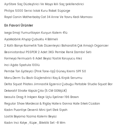
AyrStore Saç Düzleştirici Ve Maşa İkili Saç Şekillendirici
Philips 5000 Serisi Islak Kuru Robot Süpürge
Royal Canin Motherbaby Cat 34 Anne Ve Yavru Kedi Maması
En Favori Ürünler
İsego Emoji Yumurtlayan Kurşun Kalem 4'lü
Ayakkabılık Ahşap Çubuklu 4 Bölmeli
2 Katlı Banyo Kozmetik Takı Düzenleyici Baharatlık Çok Amaçlı Organizer
Besinistanbul PSSPOR 2 Adet 3KG Pembe Renk Dambıl Seti
Formeya Fermuarlı 6 Adet Beyaz Yastık Koruyucu Alez
İnci Ağda Spatula 100lü
Pembe Ton Eşitleyici (Pink Tone-Up) Güneş Kremi SPF 50
Maru.Derm Su Bazlı Güçlendirici Kaş & Kirpik Serumu
Delta Squat Pilates Jimnastik Egzersiz Çubuğu Portable Studio Squat Bar
Dekoratif Strafor Köpük Çıta (5 CM GENİŞLİK)
beaulis Drag It Inkpen Keçe Uçlu Eyeliner 196 Brown
Regular Show Mordecai & Rigby Haters Gonna Hate Erkek Cüzdan
Kadın Puantiye Desenli Mini Şort Etek Siyah
Lastik Boyama Yazma Kalemi Beyaz
Kadın Inci Kolye , Küpe , Bileklik Set -8 Mm