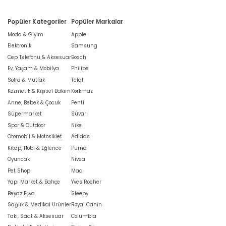
Popüler Kategoriler
Popüler Markalar
Moda & Giyim
Apple
Elektronik
Samsung
Cep Telefonu & Aksesuar
Bosch
Ev, Yaşam & Mobilya
Philips
Sofra & Mutfak
Tefal
Kozmetik & Kişisel Bakım
Korkmaz
Anne, Bebek & Çocuk
Penti
Süpermarket
Süvari
Spor & Outdoor
Nike
Otomobil & Motosiklet
Adidas
Kitap, Hobi & Eğlence
Puma
Oyuncak
Nivea
Pet Shop
Mac
Yapı Market & Bahçe
Yves Rocher
Beyaz Eşya
Sleepy
Sağlık & Medikal Ürünler
Royal Canin
Takı, Saat & Aksesuar
Columbia