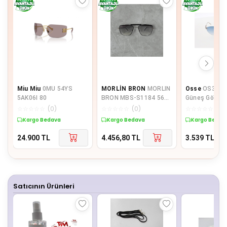
Miu Miu
0MU 54YS
MORLİN BRON
MORLIN
Osse
OS3817 
5AK06I 80
BRON MBS-S1184 56
Güneş Gözlüğ
17 145 C2 UNİSEX
☆
☆
☆
☆
☆
(
0
)
☆
☆
☆
☆
☆
(
0
)
☆
☆
☆
☆
☆
(
0
)
GÜNEŞ GÖZLÜĞÜ
Kargo Bedava
Kargo Bedava
Kargo Bedav
24.900
TL
4.456,80
TL
3.539
TL
Satıcının Ürünleri