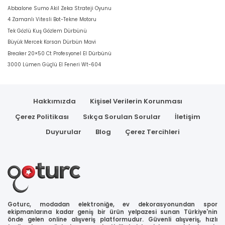
Abbalone Sumo Akil Zeka Strateji Oyunu
4 Zamanlı Vitesli Bot-Tekne Motoru
Tek Gözlü Kuş Gözlem Dürbünü
Büyük Mercek Korsan Dürbün Mavi
Breaker 20×50 Ct Profesyonel El Dürbünü
3000 Lümen Güçlü El Feneri Wt-604
Hakkımızda
Kişisel Verilerin Korunması
Çerez Politikası
Sıkça Sorulan Sorular
İletişim
Duyurular
Blog
Çerez Tercihleri
Goturc, modadan elektroniğe, ev dekorasyonundan spor
ekipmanlarına kadar geniş bir ürün yelpazesi sunan Türkiye'nin
önde gelen online alışveriş platformudur. Güvenli alışveriş, hızlı