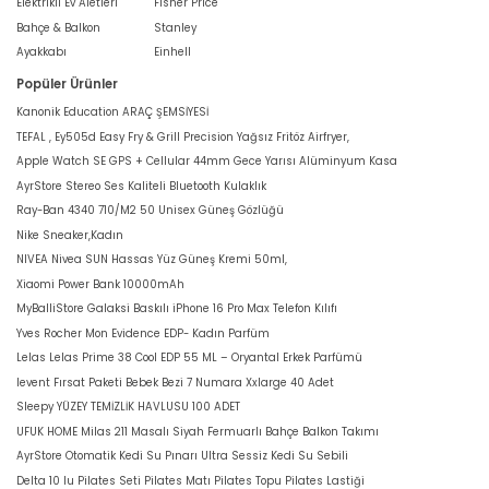
Elektrikli Ev Aletleri
Fisher Price
Bahçe & Balkon
Stanley
Ayakkabı
Einhell
Popüler Ürünler
Kanonik Education ARAÇ ŞEMSİYESİ
TEFAL , Ey505d Easy Fry & Grill Precision Yağsız Fritöz Airfryer,
Apple Watch SE GPS + Cellular 44mm Gece Yarısı Alüminyum Kasa
AyrStore Stereo Ses Kaliteli Bluetooth Kulaklık
Ray-Ban 4340 710/M2 50 Unisex Güneş Gözlüğü
Nike Sneaker,Kadın
NIVEA Nivea SUN Hassas Yüz Güneş Kremi 50ml,
Xiaomi Power Bank 10000mAh
MyBalliStore Galaksi Baskılı iPhone 16 Pro Max Telefon Kılıfı
Yves Rocher Mon Evidence EDP- Kadın Parfüm
Lelas Lelas Prime 38 Cool EDP 55 ML – Oryantal Erkek Parfümü
levent Fırsat Paketi Bebek Bezi 7 Numara Xxlarge 40 Adet
Sleepy YÜZEY TEMİZLİK HAVLUSU 100 ADET
UFUK HOME Milas 211 Masalı Siyah Fermuarlı Bahçe Balkon Takımı
AyrStore Otomatik Kedi Su Pınarı Ultra Sessiz Kedi Su Sebili
Delta 10 lu Pilates Seti Pilates Matı Pilates Topu Pilates Lastiği