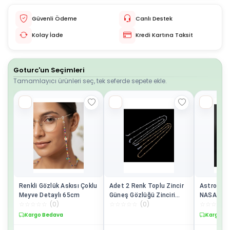
Güvenli Ödeme
Canlı Destek
Kolay İade
Kredi Kartına Taksit
Goturc'un Seçimleri
Tamamlayıcı ürünleri seç, tek seferde sepete ekle.
Renkli Gözlük Askısı Çoklu
Adet 2 Renk Toplu Zincir
Astronot 
Meyve Detaylı 65cm
Güneş Gözlüğü Zinciri
NASA Ast
☆
☆
☆
☆
☆
(
0
)
☆
☆
☆
☆
☆
(
0
)
☆
☆
☆
☆
☆
Gözlük Ipi Askısı
Tutucu 1
Aksesuarı
Kargo Bedava
Kargo B