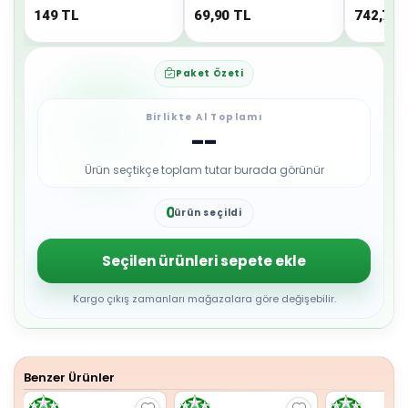
149
TL
69,90
TL
742,71
Paket Özeti
Birlikte Al Toplamı
--
Ürün seçtikçe toplam tutar burada görünür
0
ürün seçildi
1
2
3
Seçilen ürünleri sepete ekle
4
5
6
Kargo çıkış zamanları mağazalara göre değişebilir.
7
8
9
Benzer Ürünler