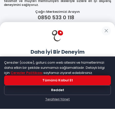
teslimat ve müşteri memnuniyeti ilkeleriyle sizlere en iyi alışveriş
deneyimini sağlıyoruz.
Çağrı Merkezimizi Arayın
0850 533 0 118
WhatsApp Destek
Güvenliğiniz
Daha İyi Bir Deneyim
Sosyal Medya
Goturc mobil uygulamasıyla daha hızlı ve kolay alışveriş
Çerezler (cookie), goturc.com web sitesini ve hizmetlerimizi
yapın
daha etkin bir şekilde sunmamızı sağlamaktadır. Detaylı bilgi
için
Çerezler Politikası
sayfamızı ziyaret edebilirsiniz.
Mobil Uygulamalarımız
Tümünü Kabul Et
Hemen Dene!
Reddet
Uygulama yüklüyse açılacak, değilse
Google Play
'e
yönlendirileceksiniz
Tercihleri Yönet
Keşfet
Kategoriler
Sepetim