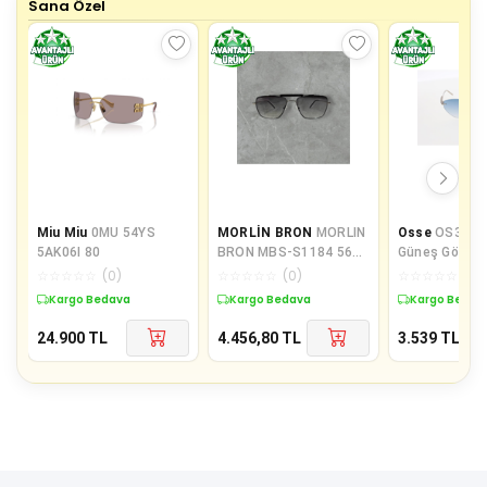
Sana Özel
Miu Miu
0MU 54YS
MORLİN BRON
MORLIN
Osse
OS3817 
5AK06I 80
BRON MBS-S1184 56
Güneş Gözlüğ
17 145 C2 UNİSEX
☆
☆
☆
☆
☆
(
0
)
☆
☆
☆
☆
☆
(
0
)
☆
☆
☆
☆
☆
(
0
)
GÜNEŞ GÖZLÜĞÜ
Kargo Bedava
Kargo Bedava
Kargo Bedav
24.900
TL
4.456,80
TL
3.539
TL