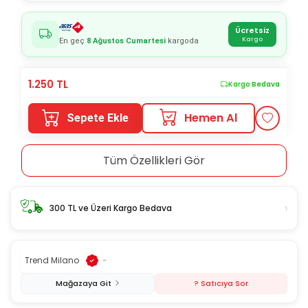
Ücretsiz
Kargo
En geç
8 Ağustos Cumartesi
kargoda
1.250
TL
Kargo Bedava
Hemen Al
Sepete Ekle
Tüm Özellikleri Gör
›
300 TL ve Üzeri Kargo Bedava
Trend Milano
-
Mağazaya Git
? Satıcıya Sor