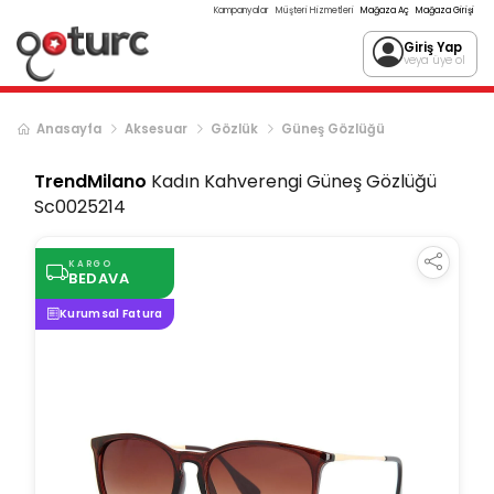
Kampanyalar
Müşteri Hizmetleri
Mağaza Aç
Mağaza Girişi
Giriş Yap
veya üye ol
Anasayfa
Aksesuar
Gözlük
Güneş Gözlüğü
TrendMilano
Kadın Kahverengi Güneş Gözlüğü
Sc0025214
KARGO
BEDAVA
Kurumsal Fatura