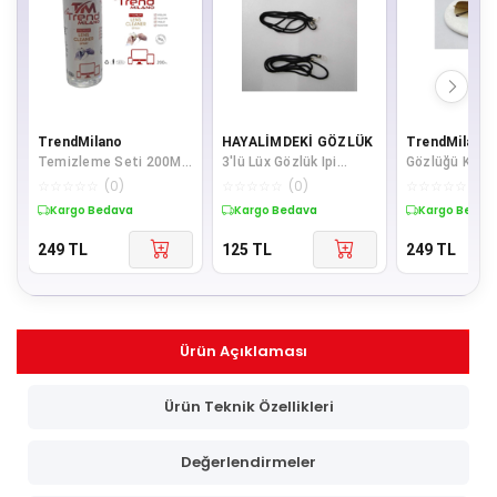
TrendMilano
HAYALİMDEKİ GÖZLÜK
TrendMilano
Temizleme Seti 200ML
3'lü Lüx Gözlük Ipi
Gözlüğü Kahv
+ Temizleme Bezi
(Siyah)
Scb2904
☆
☆
☆
☆
☆
(
0
)
☆
☆
☆
☆
☆
(
0
)
☆
☆
☆
☆
☆
(
0
)
Lcd,Ekran,Laptop,Table
Kargo Bedava
Kargo Bedava
Kargo Bedav
t,Bil
249
TL
125
TL
249
TL
Ürün Açıklaması
Ürün Teknik Özellikleri
Değerlendirmeler