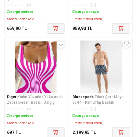
☆
☆
☆
☆
☆
(
0
)
☆
☆
☆
☆
☆
(
0
)
Kargo Bedava
Kargo Bedava
Stokta 1 adet kaldı.
Stokta 2 adet kaldı.
659,90
TL
989,90
TL
Diger
Kadın Yuvarlak Yaka Askılı
Blackspade
Erkek Şort Mayo -
Zebra Desen Baskılı Dalgıç
8544 - Kamuflaj Baskılı
Mayo
☆
☆
☆
☆
☆
(
0
)
☆
☆
☆
☆
☆
(
0
)
Kargo Bedava
Kargo Bedava
Stokta 1 adet kaldı.
Stokta 2 adet kaldı.
697
TL
2.199,95
TL