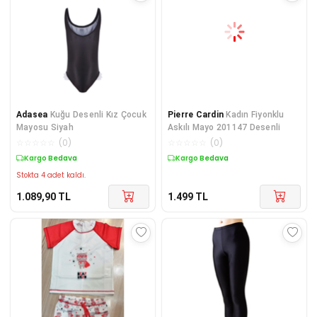
Adasea
Kuğu Desenli Kız Çocuk
Pierre Cardin
Kadın Fiyonklu
Mayosu Siyah
Askılı Mayo 201147 Desenli
☆
☆
☆
☆
☆
(
0
)
☆
☆
☆
☆
☆
(
0
)
Kargo Bedava
Kargo Bedava
Stokta 4 adet kaldı.
1.089,90
TL
1.499
TL