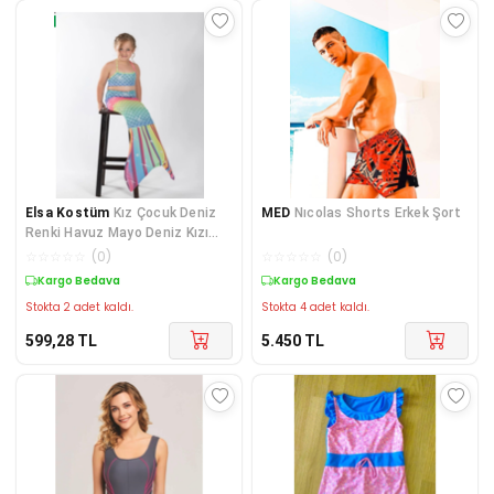
Elsa Kostüm
Kız Çocuk Deniz
MED
Nıcolas Shorts Erkek Şort
Renki Havuz Mayo Deniz Kızı
Kostüm
☆
☆
☆
☆
☆
(
0
)
☆
☆
☆
☆
☆
(
0
)
Kargo Bedava
Kargo Bedava
Stokta 2 adet kaldı.
Stokta 4 adet kaldı.
599,28
TL
5.450
TL