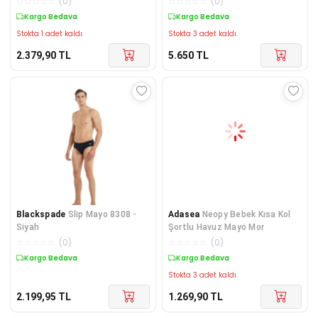
☆
☆
☆
☆
☆
(
0
)
☆
☆
☆
☆
☆
(
0
)
Kargo Bedava
Kargo Bedava
Stokta 1 adet kaldı.
Stokta 3 adet kaldı.
2.379,90
TL
5.650
TL
Blackspade
Slip Mayo 8308 -
Adasea
Neopy Bebek Kısa Kol
Siyah
Şortlu Havuz Mayo Mor
☆
☆
☆
☆
☆
(
0
)
☆
☆
☆
☆
☆
(
0
)
Kargo Bedava
Kargo Bedava
Stokta 3 adet kaldı.
2.199,95
TL
1.269,90
TL