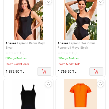
Adasea
Lapieno Kadın Mayo
Adasea
Lapieno Tek Omuz
Siyah
Pencereli Mayo Siyah
☆
☆
☆
☆
☆
(
0
)
☆
☆
☆
☆
☆
(
0
)
Kargo Bedava
Kargo Bedava
Stokta 4 adet kaldı.
Stokta 5 adet kaldı.
1.879,90
TL
1.769,90
TL