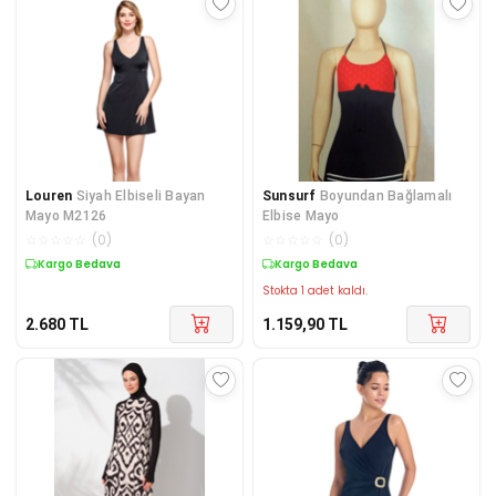
Louren
Siyah Elbiseli Bayan
Sunsurf
Boyundan Bağlamalı
Mayo M2126
Elbise Mayo
☆
☆
☆
☆
☆
(
0
)
☆
☆
☆
☆
☆
(
0
)
Kargo Bedava
Kargo Bedava
Stokta 1 adet kaldı.
2.680
TL
1.159,90
TL