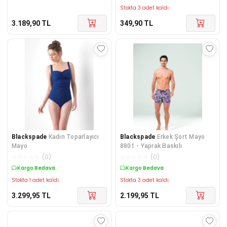
Stokta 3 adet kaldı.
3.189,90
TL
349,90
TL
Blackspade
Kadın Toparlayıcı
Blackspade
Erkek Şort Mayo
Mayo
8801 - Yaprak Baskılı
☆
☆
☆
☆
☆
(
0
)
☆
☆
☆
☆
☆
(
0
)
Kargo Bedava
Kargo Bedava
Stokta 1 adet kaldı.
Stokta 3 adet kaldı.
3.299,95
TL
2.199,95
TL