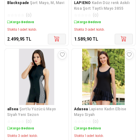
Blackspade
Şort Mayo, M, Mavi
LAPIENO
Kadın Düz renk Askılı
Kısa Şort Taytlı Mayo 3855
☆
☆
☆
☆
☆
(
0
)
☆
☆
☆
☆
☆
(
0
)
Kargo Bedava
Kargo Bedava
Stokta 1 adet kaldı.
Stokta 3 adet kaldı.
2.499,95
TL
1.589,90
TL
allsea
Şortlu Yüzücü Mayo
Adasea
Lapieno Kadın Elbise
Siyah Yeni Sezon
Mayo Siyah
☆
☆
☆
☆
☆
(
0
)
☆
☆
☆
☆
☆
(
0
)
Kargo Bedava
Kargo Bedava
Stokta 3 adet kaldı.
Stokta 1 adet kaldı.