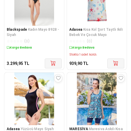
Blackspade
Kadın Mayo 8928 -
Adasea
Kısa Kol Şort Taytlı Ikili
Siyah
Bebek Ve Çocuk Mayo
☆
☆
☆
☆
☆
(
0
)
☆
☆
☆
☆
☆
(
0
)
Kargo Bedava
Kargo Bedava
Stokta 1 adet kaldı.
3.299,95
TL
939,90
TL
Adasea
Yüzücü Mayo Siyah
MARESİVA
Maresiva Askılı Kısa