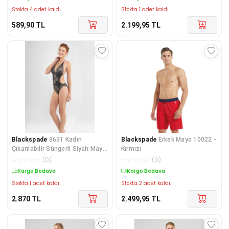
Stokta 4 adet kaldı.
Stokta 1 adet kaldı.
589,90
TL
2.199,95
TL
Blackspade
8631 Kadın
Blackspade
Erkek Mayo 10022 -
Çıkarılabilir Süngerli Siyah Mayo
Kırmızı
& Moyokini
☆
☆
☆
☆
☆
(
0
)
☆
☆
☆
☆
☆
(
0
)
Kargo Bedava
Kargo Bedava
Stokta 1 adet kaldı.
Stokta 2 adet kaldı.
2.870
TL
2.499,95
TL