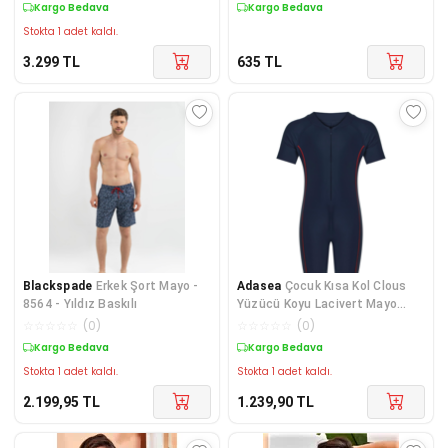
Kargo Bedava
Kargo Bedava
Stokta 1 adet kaldı.
3.299
TL
635
TL
Blackspade
Erkek Şort Mayo -
Adasea
Çocuk Kısa Kol Clous
8564 - Yıldız Baskılı
Yüzücü Koyu Lacivert Mayo
5c1t5n5
☆
☆
☆
☆
☆
(
0
)
☆
☆
☆
☆
☆
(
0
)
Kargo Bedava
Kargo Bedava
Stokta 1 adet kaldı.
Stokta 1 adet kaldı.
2.199,95
TL
1.239,90
TL