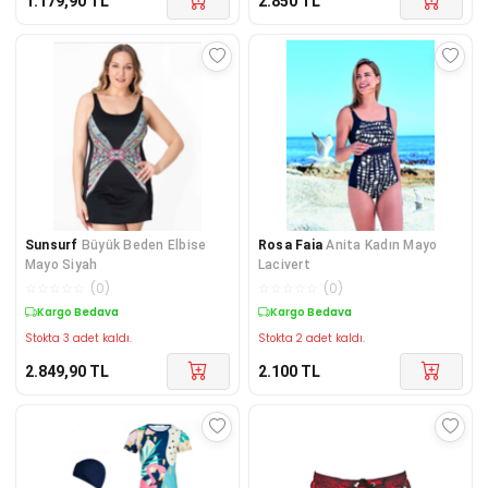
1.179,90
TL
2.850
TL
Sunsurf
Büyük Beden Elbise
Rosa Faia
Anita Kadın Mayo
Mayo Siyah
Lacivert
☆
☆
☆
☆
☆
(
0
)
☆
☆
☆
☆
☆
(
0
)
Kargo Bedava
Kargo Bedava
Stokta 3 adet kaldı.
Stokta 2 adet kaldı.
2.849,90
TL
2.100
TL