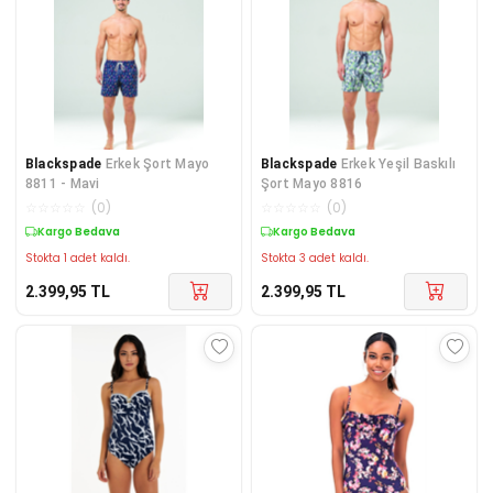
Blackspade
Erkek Şort Mayo
Blackspade
Erkek Yeşil Baskılı
8811 - Mavi
Şort Mayo 8816
☆
☆
☆
☆
☆
(
0
)
☆
☆
☆
☆
☆
(
0
)
Kargo Bedava
Kargo Bedava
Stokta 1 adet kaldı.
Stokta 3 adet kaldı.
2.399,95
TL
2.399,95
TL