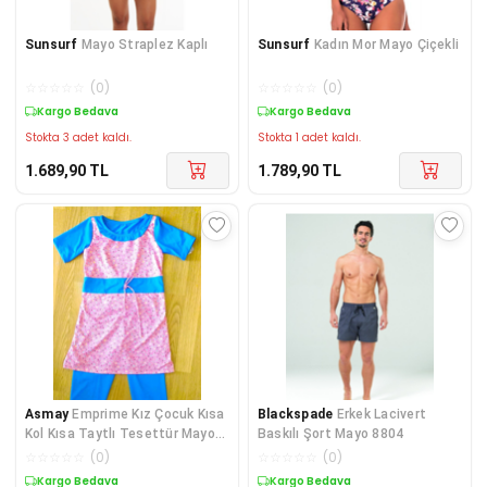
Sunsurf
Mayo Straplez Kaplı
Sunsurf
Kadın Mor Mayo Çiçekli
☆
☆
☆
☆
☆
(
0
)
☆
☆
☆
☆
☆
(
0
)
Kargo Bedava
Kargo Bedava
Stokta 3 adet kaldı.
Stokta 1 adet kaldı.
1.689,90
TL
1.789,90
TL
Asmay
Emprime Kız Çocuk Kısa
Blackspade
Erkek Lacivert
Kol Kısa Taytlı Tesettür Mayo
Baskılı Şort Mayo 8804
Mavi
☆
☆
☆
☆
☆
(
0
)
☆
☆
☆
☆
☆
(
0
)
Kargo Bedava
Kargo Bedava