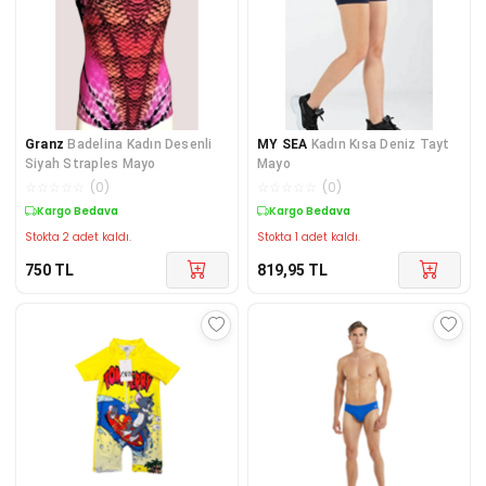
Granz
Badelina Kadın Desenli
MY SEA
Kadın Kısa Deniz Tayt
Siyah Straples Mayo
Mayo
☆
☆
☆
☆
☆
(
0
)
☆
☆
☆
☆
☆
(
0
)
Kargo Bedava
Kargo Bedava
Stokta 2 adet kaldı.
Stokta 1 adet kaldı.
750
TL
819,95
TL