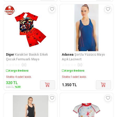
Diger
Karakter Baskılı Erkek
Adasea
Şortlu Yüzücü Mayo
Çocuk Fermuarlı Mayo
Açık Lacivert
☆
☆
☆
☆
☆
(
0
)
☆
☆
☆
☆
☆
(
0
)
Sepette %20 İndirim
Kargo Bedava
Stokta 4 adet kaldı.
Stokta 1 adet kaldı.
320
TL
1.350
TL
%
20
399
TL