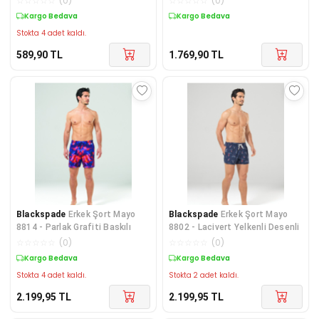
☆
☆
☆
☆
☆
(
0
)
☆
☆
☆
☆
☆
(
0
)
Kargo Bedava
Kargo Bedava
Stokta 4 adet kaldı.
589,90
TL
1.769,90
TL
Blackspade
Erkek Şort Mayo
Blackspade
Erkek Şort Mayo
8814 - Parlak Grafiti Baskılı
8802 - Lacivert Yelkenli Desenli
☆
☆
☆
☆
☆
(
0
)
☆
☆
☆
☆
☆
(
0
)
Kargo Bedava
Kargo Bedava
Stokta 4 adet kaldı.
Stokta 2 adet kaldı.
2.199,95
TL
2.199,95
TL