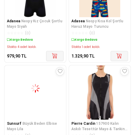
Adasea
Neopy Kız Çocuk Şortlu
Adasea
Neopy Kısa Kol Şortlu
Mayo Siyah
Havuz Mayo Turuncu
☆
☆
☆
☆
☆
(
0
)
☆
☆
☆
☆
☆
(
0
)
Kargo Bedava
Kargo Bedava
Stokta 4 adet kaldı.
Stokta 1 adet kaldı.
979,90
TL
1.329,90
TL
Sunsurf
Büyük Beden Elbise
Pierre Cardin
157900 Kalın
Mayo Lila
Askılı Tesettür Mayo & Tankini
Takım