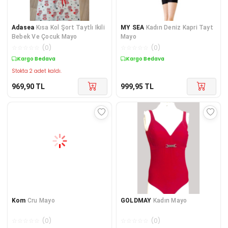
Adasea
Kısa Kol Şort Taytlı Ikili
MY SEA
Kadın Deniz Kapri Tayt
Bebek Ve Çocuk Mayo
Mayo
☆
☆
☆
☆
☆
(
0
)
☆
☆
☆
☆
☆
(
0
)
Kargo Bedava
Kargo Bedava
Stokta 2 adet kaldı.
969,90
TL
999,95
TL
Kom
Cru Mayo
GOLDMAY
Kadın Mayo
☆
☆
☆
☆
☆
(
0
)
☆
☆
☆
☆
☆
(
0
)