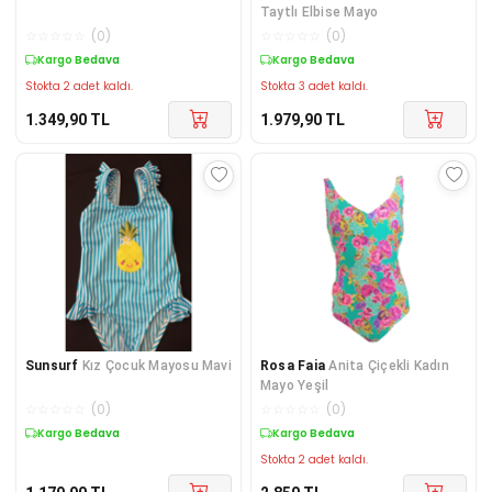
Taytlı Elbise Mayo
☆
☆
☆
☆
☆
(
0
)
☆
☆
☆
☆
☆
(
0
)
Kargo Bedava
Kargo Bedava
Stokta 2 adet kaldı.
Stokta 3 adet kaldı.
1.349,90
TL
1.979,90
TL
Sunsurf
Kız Çocuk Mayosu Mavi
Rosa Faia
Anita Çiçekli Kadın
Mayo Yeşil
☆
☆
☆
☆
☆
(
0
)
☆
☆
☆
☆
☆
(
0
)
Kargo Bedava
Kargo Bedava
Stokta 2 adet kaldı.