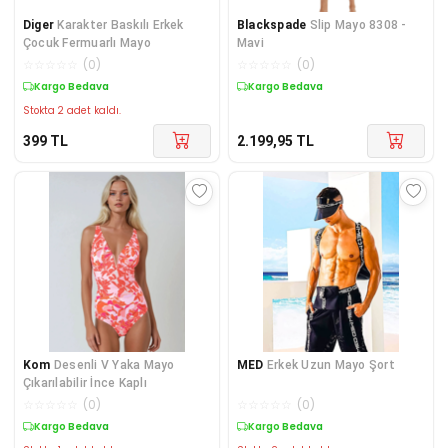
Diger
Karakter Baskılı Erkek
Blackspade
Slip Mayo 8308 -
Çocuk Fermuarlı Mayo
Mavi
☆
☆
☆
☆
☆
(
0
)
☆
☆
☆
☆
☆
(
0
)
Kargo Bedava
Kargo Bedava
Stokta 2 adet kaldı.
399
TL
2.199,95
TL
Kom
Desenli V Yaka Mayo
MED
Erkek Uzun Mayo Şort
Çıkarılabilir İnce Kaplı
☆
☆
☆
☆
☆
(
0
)
☆
☆
☆
☆
☆
(
0
)
Kargo Bedava
Kargo Bedava