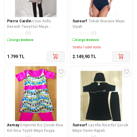
Pierre Cardin
Uzun Kollu
Sunsurf
Tokalı Kruvaze Mayo
Desenli Tesettür Mayo
Siyah
PC231918
☆
☆
☆
☆
☆
(
0
)
☆
☆
☆
☆
☆
(
0
)
Kargo Bedava
Kargo Bedava
Stokta 1 adet kaldı.
1.799
TL
2.149,90
TL
Asmay
Emprime Kız Çocuk Kısa
Sunsurf
Lazella Kısa Kol Çocuk
Kol Kısa Taytlı Mayo Fuşya
Mayo Yarım Kapalı
Pembe