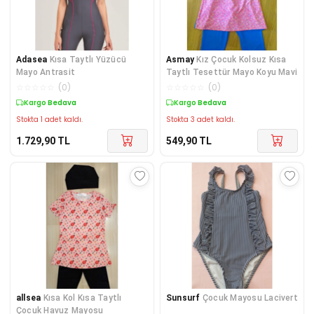
Adasea
Kısa Taytlı Yüzücü
Asmay
Kız Çocuk Kolsuz Kısa
Mayo Antrasit
Taytlı Tesettür Mayo Koyu Mavi
☆
☆
☆
☆
☆
(
0
)
☆
☆
☆
☆
☆
(
0
)
Kargo Bedava
Kargo Bedava
Stokta 1 adet kaldı.
Stokta 3 adet kaldı.
1.729,90
TL
549,90
TL
allsea
Kısa Kol Kısa Taytlı
Sunsurf
Çocuk Mayosu Lacivert
Çocuk Havuz Mayosu