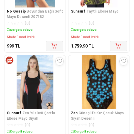
No Gossip
Boyundan Bağlı Soft
Sunsurf
Taytlı Elbise Mayo
Mayo Desenli 207182
☆
☆
☆
☆
☆
(
0
)
☆
☆
☆
☆
☆
(
0
)
Kargo Bedava
Kargo Bedava
Stokta 1 adet kaldı.
Stokta 1 adet kaldı.
999
TL
1.759,90
TL
Sunsurf
Zen Yüzücü Şortlu
Zen
Güneşlife Kız Çocuk Mayo
Elbise Mayo Siyah
Siyah Desenli
☆
☆
☆
☆
☆
(
0
)
☆
☆
☆
☆
☆
(
0
)
Kargo Bedava
Kargo Bedava