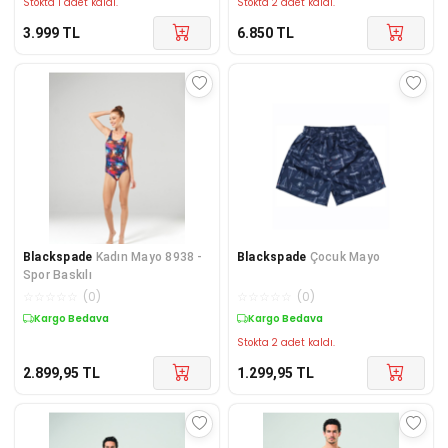
Stokta 1 adet kaldı.
Stokta 2 adet kaldı.
3.999
TL
6.850
TL
Blackspade
Kadın Mayo 8938 -
Blackspade
Çocuk Mayo
Spor Baskılı
☆
☆
☆
☆
☆
(
0
)
☆
☆
☆
☆
☆
(
0
)
Kargo Bedava
Kargo Bedava
Stokta 2 adet kaldı.
2.899,95
TL
1.299,95
TL