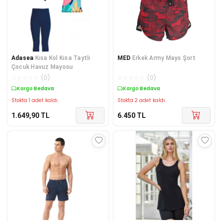
Adasea
Kısa Kol Kısa Taytlı
MED
Erkek Army Mayo Şort
Çocuk Havuz Mayosu
☆
☆
☆
☆
☆
(
0
)
☆
☆
☆
☆
☆
(
0
)
Kargo Bedava
Kargo Bedava
Stokta 1 adet kaldı.
Stokta 2 adet kaldı.
1.649,90
TL
6.450
TL