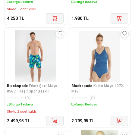
Kargo Bedava
Kargo Bedava
Stokta 5 adet kaldı.
4.250
TL
1.980
TL
Blackspade
Erkek Şort Mayo -
Blackspade
Kadın Mayo 10721 -
8567 - Yeşil Spor Baskılı
Mavi
☆
☆
☆
☆
☆
(
0
)
☆
☆
☆
☆
☆
(
0
)
Kargo Bedava
Kargo Bedava
Stokta 2 adet kaldı.
2.499,95
TL
2.799,95
TL