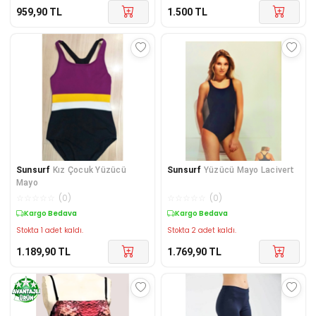
959,90
TL
1.500
TL
Sunsurf
Kız Çocuk Yüzücü
Sunsurf
Yüzücü Mayo Lacivert
Mayo
☆
☆
☆
☆
☆
(
0
)
☆
☆
☆
☆
☆
(
0
)
Kargo Bedava
Kargo Bedava
Stokta 1 adet kaldı.
Stokta 2 adet kaldı.
1.189,90
TL
1.769,90
TL