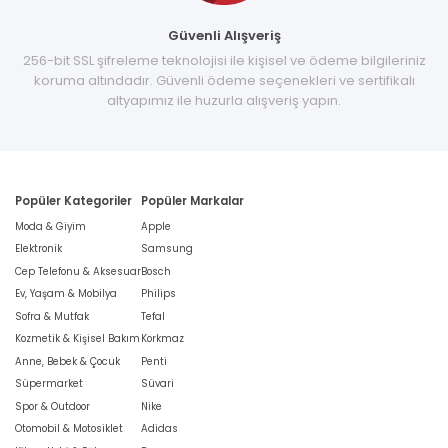
Güvenli Alışveriş
256-bit SSL şifreleme teknolojisi ile kişisel ve ödeme bilgileriniz
koruma altındadır. Güvenli ödeme seçenekleri ve sertifikalı
altyapımız ile huzurla alışveriş yapın.
Popüler Kategoriler
Popüler Markalar
Moda & Giyim
Apple
Elektronik
Samsung
Cep Telefonu & Aksesuar
Bosch
Ev, Yaşam & Mobilya
Philips
Sofra & Mutfak
Tefal
Kozmetik & Kişisel Bakım
Korkmaz
Anne, Bebek & Çocuk
Penti
Süpermarket
Süvari
Spor & Outdoor
Nike
Otomobil & Motosiklet
Adidas