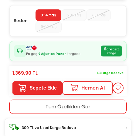
3-4 Yaş
5-6 Yaş
7-8 Yaş
Beden
9-10 Yaş
Ücretsiz
Kargo
En geç
9 Ağustos Pazar
kargoda
1.369,90
TL
Kargo Bedava
Hemen Al
Sepete Ekle
Tüm Özellikleri Gör
›
300 TL ve Üzeri Kargo Bedava