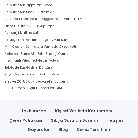
Helly Hansen Zippy Polar Mont
Helly Hansen Block Fullzip Polar
Columbia Erkek Mont - Rugged Path Omni-Heat™
Einhell Te-Hv Akülü El Süpürgesi
Cvs Şarjli Matkap Seti
Playtoys Dinazorların Dünyası Oyun Kumu
Mini Okçuluk Seti Kutulu Vantuzlu Ok Yay Seti
Abbalone Sumo Akil Zeka Strateji Oyunu
4 Zamanlı Vitesli Bot-Tekne Motoru
Tek Gözlü Kuş Gözlem Dürbünü
Büyük Mercek Korsan Dürbün Mavi
Breaker 20×50 Ct Profesyonel El Dürbünü
3000 Lümen Güçlü El Feneri Wt-604
Hakkımızda
Kişisel Verilerin Korunması
Çerez Politikası
Sıkça Sorulan Sorular
İletişim
Duyurular
Blog
Çerez Tercihleri