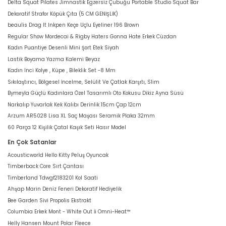
Delta Squat Pilates Jimnastik Egzersiz Çubuğu Portable Studio Squat Bar
Dekoratif Strafor Köpük Çıta (5 CM GENİŞLİK)
beaulis Drag It Inkpen Keçe Uçlu Eyeliner 196 Brown
Regular Show Mordecai & Rigby Haters Gonna Hate Erkek Cüzdan
Kadın Puantiye Desenli Mini Şort Etek Siyah
Lastik Boyama Yazma Kalemi Beyaz
Kadın Inci Kolye , Küpe , Bileklik Set -8 Mm
Sıkılaştırıcı, Bölgesel İncelme, Selülit Ve Çatlak Karşıtı, Slim
Bymeyla Güçlü Kadınlara Özel Tasarımlı Oto Kokusu Dikiz Ayna Süsü
Narkalıp Yuvarlak Kek Kalıbı Derinlik 15cm Çap 12cm
Arzum AR5028 Lisa XL Saç Maşası Seramik Plaka 32mm
60 Parça 12 Kişilik Çatal Kaşık Seti Hasır Model
En Çok Satanlar
Acousticworld Hello Kitty Peluş Oyuncak
Timberback Core Sırt Çantası
Timberland Tdwgf2183201 Kol Saati
Ahşap Marin Deniz Feneri Dekoratif Hediyelik
Bee Garden Sivi Propolis Ekstrakt
Columbia Erkek Mont - White Out İi Omni-Heat™
Helly Hansen Mount Polar Fleece