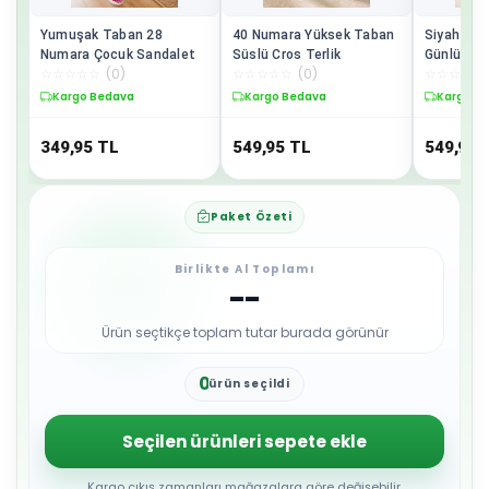
Yumuşak Taban 28
40 Numara Yüksek Taban
Siyah Ren
Numara Çocuk Sandalet
Süslü Cros Terlik
Günlük Ku
☆
☆
☆
☆
☆
(
0
)
☆
☆
☆
☆
☆
(
0
)
☆
☆
☆
☆
☆
Kargo Bedava
Kargo Bedava
Kargo B
349,95
TL
549,95
TL
549,95
Paket Özeti
Birlikte Al Toplamı
--
Ürün seçtikçe toplam tutar burada görünür
0
ürün seçildi
1
2
3
Seçilen ürünleri sepete ekle
4
5
6
Kargo çıkış zamanları mağazalara göre değişebilir.