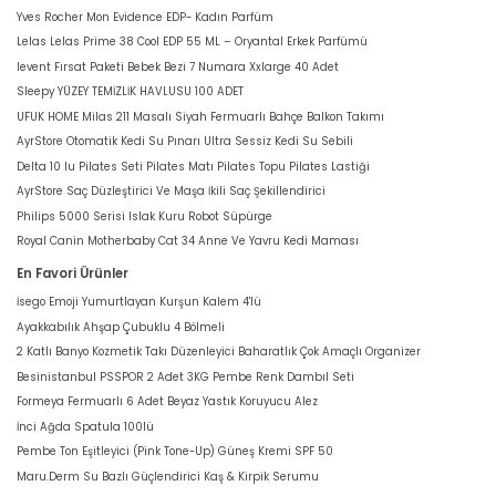
Yves Rocher Mon Evidence EDP- Kadın Parfüm
Lelas Lelas Prime 38 Cool EDP 55 ML – Oryantal Erkek Parfümü
levent Fırsat Paketi Bebek Bezi 7 Numara Xxlarge 40 Adet
Sleepy YÜZEY TEMİZLİK HAVLUSU 100 ADET
UFUK HOME Milas 211 Masalı Siyah Fermuarlı Bahçe Balkon Takımı
AyrStore Otomatik Kedi Su Pınarı Ultra Sessiz Kedi Su Sebili
Delta 10 lu Pilates Seti Pilates Matı Pilates Topu Pilates Lastiği
AyrStore Saç Düzleştirici Ve Maşa İkili Saç Şekillendirici
Philips 5000 Serisi Islak Kuru Robot Süpürge
Royal Canin Motherbaby Cat 34 Anne Ve Yavru Kedi Maması
En Favori Ürünler
İsego Emoji Yumurtlayan Kurşun Kalem 4'lü
Ayakkabılık Ahşap Çubuklu 4 Bölmeli
2 Katlı Banyo Kozmetik Takı Düzenleyici Baharatlık Çok Amaçlı Organizer
Besinistanbul PSSPOR 2 Adet 3KG Pembe Renk Dambıl Seti
Formeya Fermuarlı 6 Adet Beyaz Yastık Koruyucu Alez
İnci Ağda Spatula 100lü
Pembe Ton Eşitleyici (Pink Tone-Up) Güneş Kremi SPF 50
Maru.Derm Su Bazlı Güçlendirici Kaş & Kirpik Serumu