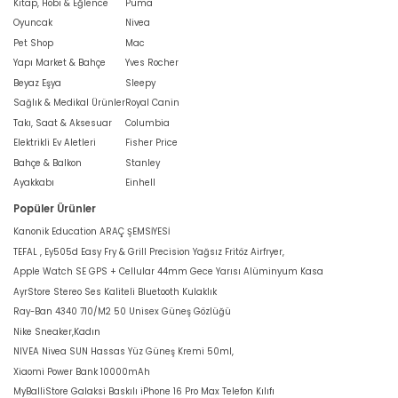
Kitap, Hobi & Eğlence
Puma
Oyuncak
Nivea
Pet Shop
Mac
Yapı Market & Bahçe
Yves Rocher
Beyaz Eşya
Sleepy
Sağlık & Medikal Ürünler
Royal Canin
Takı, Saat & Aksesuar
Columbia
Elektrikli Ev Aletleri
Fisher Price
Bahçe & Balkon
Stanley
Ayakkabı
Einhell
Popüler Ürünler
Kanonik Education ARAÇ ŞEMSİYESİ
TEFAL , Ey505d Easy Fry & Grill Precision Yağsız Fritöz Airfryer,
Apple Watch SE GPS + Cellular 44mm Gece Yarısı Alüminyum Kasa
AyrStore Stereo Ses Kaliteli Bluetooth Kulaklık
Ray-Ban 4340 710/M2 50 Unisex Güneş Gözlüğü
Nike Sneaker,Kadın
NIVEA Nivea SUN Hassas Yüz Güneş Kremi 50ml,
Xiaomi Power Bank 10000mAh
MyBalliStore Galaksi Baskılı iPhone 16 Pro Max Telefon Kılıfı