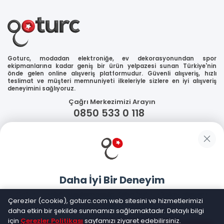
Goturc, modadan elektroniğe, ev dekorasyonundan spor
ekipmanlarına kadar geniş bir ürün yelpazesi sunan Türkiye'nin
önde gelen online alışveriş platformudur. Güvenli alışveriş, hızlı
teslimat ve müşteri memnuniyeti ilkeleriyle sizlere en iyi alışveriş
deneyimini sağlıyoruz.
Çağrı Merkezimizi Arayın
0850 533 0 118
WhatsApp Destek
Güvenliğiniz
Daha İyi Bir Deneyim
Sosyal Medya
Goturc mobil uygulamasıyla daha hızlı ve kolay alışveriş
Çerezler (cookie), goturc.com web sitesini ve hizmetlerimizi
yapın
daha etkin bir şekilde sunmamızı sağlamaktadır. Detaylı bilgi
için
Çerezler Politikası
sayfamızı ziyaret edebilirsiniz.