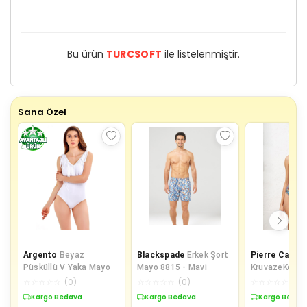
Bu ürün
TURCSOFT
ile listelenmiştir.
Sana Özel
Argento
Beyaz
Blackspade
Erkek Şort
Pierre Cardin
Püsküllü V Yaka Mayo
Mayo 8815 - Mavi
KruvazeKorse
Piton 221134
☆
☆
☆
☆
☆
(
0
)
☆
☆
☆
☆
☆
(
0
)
☆
☆
☆
☆
☆
(
0
)
Kargo Bedava
Kargo Bedava
Kargo Bedav