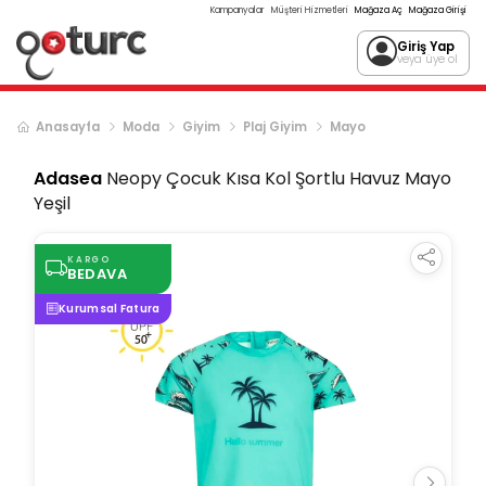
Kampanyalar
Müşteri Hizmetleri
Mağaza Aç
Mağaza Girişi
Giriş Yap
veya üye ol
Anasayfa
Moda
Giyim
Plaj Giyim
Mayo
Adasea
Neopy Çocuk Kısa Kol Şortlu Havuz Mayo
Yeşil
KARGO
BEDAVA
Kurumsal Fatura