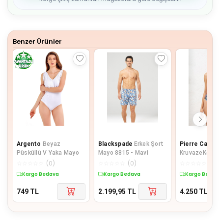
7
8
9
Benzer Ürünler
Argento
Beyaz
Blackspade
Erkek Şort
Pierre Cardin
Püsküllü V Yaka Mayo
Mayo 8815 - Mavi
KruvazeKorse
Piton 221134
☆
☆
☆
☆
☆
(
0
)
☆
☆
☆
☆
☆
(
0
)
☆
☆
☆
☆
☆
(
0
)
Kargo Bedava
Kargo Bedava
Kargo Bedav
749
TL
2.199,95
TL
4.250
TL