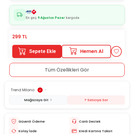
En geç
9 Ağustos Pazar
kargoda
299
TL
Hemen Al
Sepete Ekle
Tüm Özellikleri Gör
Trend Milano
-
Mağazaya Git
? Satıcıya Sor
Güvenli Ödeme
Canlı Destek
Kolay İade
Kredi Kartına Taksit