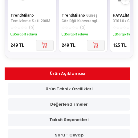
TrendMilano
TrendMilano
Güneş
HAYALİMDEK
Temizleme Seti 200ML
Gözlüğü Kahverengi
3'lü Lüx Gözlük
+ Temizleme Bezi
Scb2904
(Siyah)
☆
☆
☆
☆
☆
(
0
)
☆
☆
☆
☆
☆
(
0
)
☆
☆
☆
☆
☆
(
0
)
Lcd,Ekran,Laptop,Table
Kargo Bedava
Kargo Bedava
Kargo Bedav
t,Bil
249
TL
249
TL
125
TL
Ürün Açıklaması
Ürün Teknik Özellikleri
Değerlendirmeler
Taksit Seçenekleri
Soru - Cevap