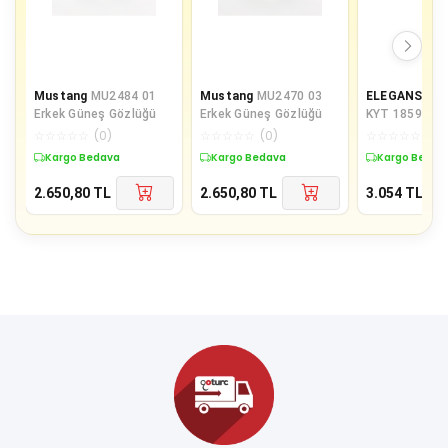
Mustang
MU2484 01
Mustang
MU2470 03
ELEGANS
EL
Erkek Güneş Gözlüğü
Erkek Güneş Gözlüğü
KYT 1859 02 
KADIN GÜNEŞ
☆
☆
☆
☆
☆
(
0
)
☆
☆
☆
☆
☆
(
0
)
☆
☆
☆
☆
☆
(
0
)
Kargo Bedava
Kargo Bedava
Kargo Bedav
2.650,80
TL
2.650,80
TL
3.054
TL