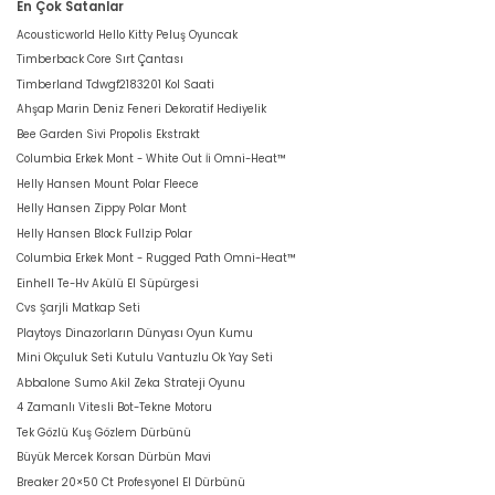
En Çok Satanlar
Acousticworld Hello Kitty Peluş Oyuncak
Timberback Core Sırt Çantası
Timberland Tdwgf2183201 Kol Saati
Ahşap Marin Deniz Feneri Dekoratif Hediyelik
Bee Garden Sivi Propolis Ekstrakt
Columbia Erkek Mont - White Out İi Omni-Heat™
Helly Hansen Mount Polar Fleece
Helly Hansen Zippy Polar Mont
Helly Hansen Block Fullzip Polar
Columbia Erkek Mont - Rugged Path Omni-Heat™
Einhell Te-Hv Akülü El Süpürgesi
Cvs Şarjli Matkap Seti
Playtoys Dinazorların Dünyası Oyun Kumu
Mini Okçuluk Seti Kutulu Vantuzlu Ok Yay Seti
Abbalone Sumo Akil Zeka Strateji Oyunu
4 Zamanlı Vitesli Bot-Tekne Motoru
Tek Gözlü Kuş Gözlem Dürbünü
Büyük Mercek Korsan Dürbün Mavi
Breaker 20×50 Ct Profesyonel El Dürbünü