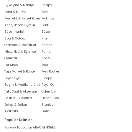
Ev, Yaşam & Mobilya
Philips
Sofra & Mutfak
Tefal
Kozmetik & Kişisel Bakım
Korkmaz
Anne, Bebek & Çocuk
Penti
Süpermarket
Süvari
Spor & Outdoor
Nike
Otomobil & Motosiklet
Adidas
Kitap, Hobi & Eğlence
Puma
Oyuncak
Nivea
Pet Shop
Mac
Yapı Market & Bahçe
Yves Rocher
Beyaz Eşya
Sleepy
Sağlık & Medikal Ürünler
Royal Canin
Takı, Saat & Aksesuar
Columbia
Elektrikli Ev Aletleri
Fisher Price
Bahçe & Balkon
Stanley
Ayakkabı
Einhell
Popüler Ürünler
Kanonik Education ARAÇ ŞEMSİYESİ