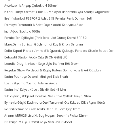
Ayakkabılık Ahşap Çubuklu 4 Bölmeli
2 Katlı Banyo Kozmetik Takı Düzenleyici Baharatlık Çok Amaçlı Organizer
Besinistanbul PSSPOR 2 Adet 3KG Pembe Renk Dambıl Seti
Formeya Fermuarlı 6 Adet Beyaz Yastık Koruyucu Alez
İnci Ağda Spatula 100lü
Pembe Ton Eşitleyici (Pink Tone-Up) Güneş Kremi SPF 50
Maru.Derm Su Bazlı Güçlendirici Kaş & Kirpik Serumu
Delta Squat Pilates Jimnastik Egzersiz Çubuğu Portable Studio Squat Bar
Dekoratif Strafor Köpük Çıta (5 CM GENİŞLİK)
beaulis Drag It Inkpen Keçe Uçlu Eyeliner 196 Brown
Regular Show Mordecai & Rigby Haters Gonna Hate Erkek Cüzdan
Kadın Puantiye Desenli Mini Şort Etek Siyah
Lastik Boyama Yazma Kalemi Beyaz
Kadın Inci Kolye , Küpe , Bileklik Set -8 Mm
Sıkılaştırıcı, Bölgesel İncelme, Selülit Ve Çatlak Karşıtı, Slim
Bymeyla Güçlü Kadınlara Özel Tasarımlı Oto Kokusu Dikiz Ayna Süsü
Narkalıp Yuvarlak Kek Kalıbı Derinlik 15cm Çap 12cm
Arzum AR5028 Lisa XL Saç Maşası Seramik Plaka 32mm
60 Parça 12 Kişilik Çatal Kaşık Seti Hasır Model