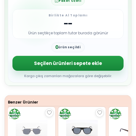
Paket Özeti
Birlikte Al Toplamı
--
Ürün seçtikçe toplam tutar burada görünür
0
ürün seçildi
1
2
3
Seçilen ürünleri sepete ekle
4
5
6
Kargo çıkış zamanları mağazalara göre değişebilir.
7
8
9
Benzer Ürünler