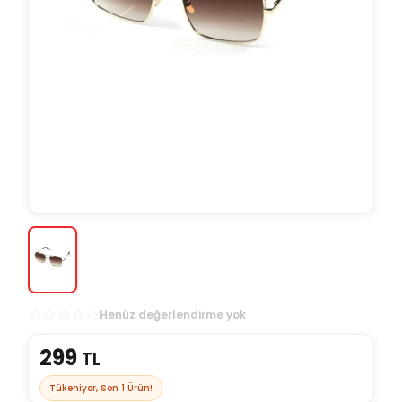
Henüz değerlendirme yok
299
TL
Tükeniyor, Son
1
Ürün!