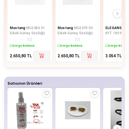
Mustang
MU2484 01
Mustang
MU2470 03
ELEGANS
EL
Erkek Güneş Gözlüğü
Erkek Güneş Gözlüğü
KYT 1859 02 
KADIN GÜNEŞ
☆
☆
☆
☆
☆
(
0
)
☆
☆
☆
☆
☆
(
0
)
☆
☆
☆
☆
☆
(
0
)
Kargo Bedava
Kargo Bedava
Kargo Bedav
2.650,80
TL
2.650,80
TL
3.054
TL
Satıcının Ürünleri