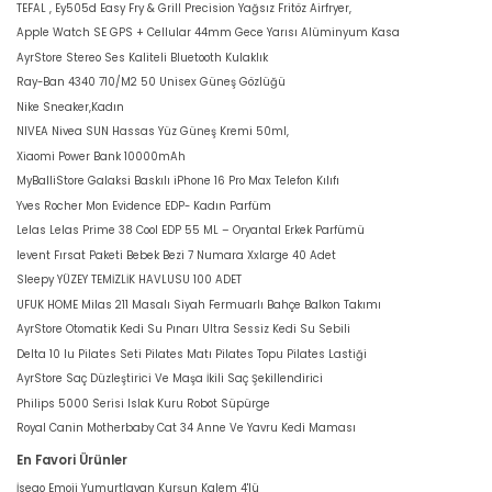
TEFAL , Ey505d Easy Fry & Grill Precision Yağsız Fritöz Airfryer,
Apple Watch SE GPS + Cellular 44mm Gece Yarısı Alüminyum Kasa
AyrStore Stereo Ses Kaliteli Bluetooth Kulaklık
Ray-Ban 4340 710/M2 50 Unisex Güneş Gözlüğü
Nike Sneaker,Kadın
NIVEA Nivea SUN Hassas Yüz Güneş Kremi 50ml,
Xiaomi Power Bank 10000mAh
MyBalliStore Galaksi Baskılı iPhone 16 Pro Max Telefon Kılıfı
Yves Rocher Mon Evidence EDP- Kadın Parfüm
Lelas Lelas Prime 38 Cool EDP 55 ML – Oryantal Erkek Parfümü
levent Fırsat Paketi Bebek Bezi 7 Numara Xxlarge 40 Adet
Sleepy YÜZEY TEMİZLİK HAVLUSU 100 ADET
UFUK HOME Milas 211 Masalı Siyah Fermuarlı Bahçe Balkon Takımı
AyrStore Otomatik Kedi Su Pınarı Ultra Sessiz Kedi Su Sebili
Delta 10 lu Pilates Seti Pilates Matı Pilates Topu Pilates Lastiği
AyrStore Saç Düzleştirici Ve Maşa İkili Saç Şekillendirici
Philips 5000 Serisi Islak Kuru Robot Süpürge
Royal Canin Motherbaby Cat 34 Anne Ve Yavru Kedi Maması
En Favori Ürünler
İsego Emoji Yumurtlayan Kurşun Kalem 4'lü