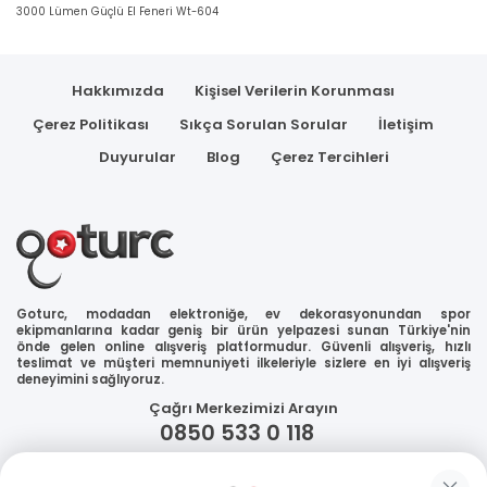
3000 Lümen Güçlü El Feneri Wt-604
Hakkımızda
Kişisel Verilerin Korunması
Çerez Politikası
Sıkça Sorulan Sorular
İletişim
Duyurular
Blog
Çerez Tercihleri
Goturc, modadan elektroniğe, ev dekorasyonundan spor
ekipmanlarına kadar geniş bir ürün yelpazesi sunan Türkiye'nin
önde gelen online alışveriş platformudur. Güvenli alışveriş, hızlı
teslimat ve müşteri memnuniyeti ilkeleriyle sizlere en iyi alışveriş
deneyimini sağlıyoruz.
Çağrı Merkezimizi Arayın
0850 533 0 118
WhatsApp Destek