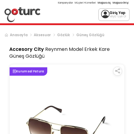
Kampanyalar
Müşteri Hizmetleri
Mağaza Aç
Mağaza Girişi
Giriş Yap
veya üye ol
Anasayfa
Aksesuar
Gözlük
Güneş Gözlüğü
Accesory City
Reynmen Model Erkek Kare
Güneş Gözlüğü
Kurumsal Fatura