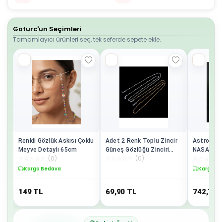
Goturc'un Seçimleri
Tamamlayıcı ürünleri seç, tek seferde sepete ekle.
Renkli Gözlük Askısı Çoklu
Adet 2 Renk Toplu Zincir
Astronot 
Meyve Detaylı 65cm
Güneş Gözlüğü Zinciri
NASA Ast
☆
☆
☆
☆
☆
(
0
)
☆
☆
☆
☆
☆
(
0
)
☆
☆
☆
☆
☆
Gözlük Ipi Askısı
Tutucu 1
Aksesuarı
Kargo Bedava
Kargo B
149
TL
69,90
TL
742,71