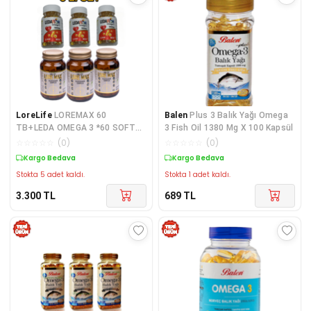
LoreLife
LOREMAX 60
Balen
Plus 3 Balık Yağı Omega
TB+LEDA OMEGA 3 *60 SOFT
3 Fish Oil 1380 Mg X 100 Kapsül
JEL
☆
☆
☆
☆
☆
(
0
)
☆
☆
☆
☆
☆
(
0
)
Kargo Bedava
Kargo Bedava
Stokta 5 adet kaldı.
Stokta 1 adet kaldı.
3.300
TL
689
TL