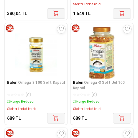
Stokta 1 adet kaldı.
380,04
TL
1.549
TL
Balen
Omega 3 100 Soft Kapsül
Balen
Omega-3 Soft Jel 100
Kapsül
☆
☆
☆
☆
☆
(
0
)
☆
☆
☆
☆
☆
(
0
)
Kargo Bedava
Kargo Bedava
Stokta 1 adet kaldı.
Stokta 1 adet kaldı.
689
TL
689
TL