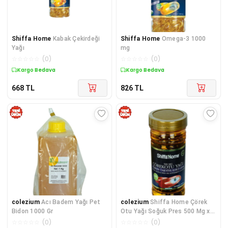
Shiffa Home
Kabak Çekirdeği
Shiffa Home
Omega-3 1000
Yağı
mg
☆
☆
☆
☆
☆
(
0
)
☆
☆
☆
☆
☆
(
0
)
Kuponlu Ürün
Kuponlu Ürün
668
TL
826
TL
colezium
Acı Badem Yağı Pet
colezium
Shiffa Home Çörek
Bidon 1000 Gr
Otu Yağı Soğuk Pres 500 Mg x
150
☆
☆
☆
☆
☆
(
0
)
☆
☆
☆
☆
☆
(
0
)