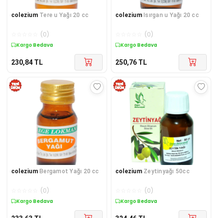
colezium
Tere u Yağı 20 cc
colezium
Isırgan u Yağı 20 cc
☆
☆
☆
☆
☆
(
0
)
☆
☆
☆
☆
☆
(
0
)
Kargo Bedava
Kargo Bedava
230,84
TL
250,76
TL
colezium
Bergamot Yağı 20 cc
colezium
Zeytinyağı 50cc
☆
☆
☆
☆
☆
(
0
)
☆
☆
☆
☆
☆
(
0
)
Kargo Bedava
Kargo Bedava