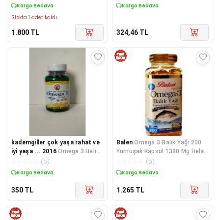
Edici Gıda.(120 Softgels)
Kargo Bedava
Kargo Bedava
Stokta 1 adet kaldı.
1.800
TL
324,46
TL
kademgiller çok yaşa rahat ve
Balen
Omega 3 Balık Yağı 200
iyi yaşa ... 2016
Omega 3 Balık
Yumuşak Kapsül 1380 Mg Helal
Yağı SoftJel Kapsül 1000 mg
Sertifikalı Balık Yağı Kapsül
☆
☆
☆
☆
☆
(
0
)
☆
☆
☆
☆
☆
(
0
)
Kargo Bedava
Kargo Bedava
350
TL
1.265
TL