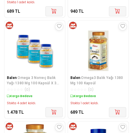
Stokta 1 adet kaldı.
689
TL
940
TL
Balen
Omega 3 Norveç Balık
Balen
Omega3 Balık Yağı 1380
Yağı 1380 Mg 100 Kapsül X 3
Mg 100 Kapsül
Adet
☆
☆
☆
☆
☆
(
0
)
☆
☆
☆
☆
☆
(
0
)
Kargo Bedava
Kargo Bedava
Stokta 4 adet kaldı.
Stokta 1 adet kaldı.
1.478
TL
689
TL