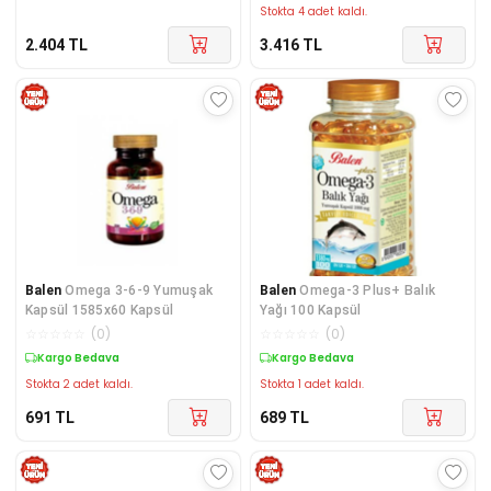
Stokta 4 adet kaldı.
2.404
TL
3.416
TL
Balen
Omega 3-6-9 Yumuşak
Balen
Omega-3 Plus+ Balık
Kapsül 1585x60 Kapsül
Yağı 100 Kapsül
☆
☆
☆
☆
☆
(
0
)
☆
☆
☆
☆
☆
(
0
)
Kargo Bedava
Kargo Bedava
Stokta 2 adet kaldı.
Stokta 1 adet kaldı.
691
TL
689
TL