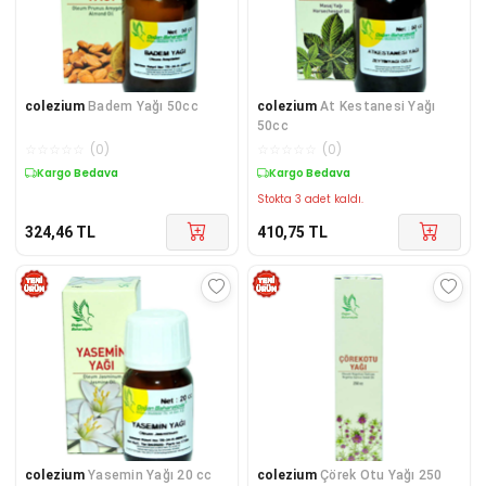
colezium
Badem Yağı 50cc
colezium
At Kestanesi Yağı
50cc
☆
☆
☆
☆
☆
(
0
)
☆
☆
☆
☆
☆
(
0
)
Kargo Bedava
Kargo Bedava
Stokta 3 adet kaldı.
324,46
TL
410,75
TL
colezium
Yasemin Yağı 20 cc
colezium
Çörek Otu Yağı 250