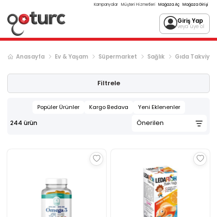
Kampanyalar
Müşteri Hizmetleri
Mağaza Aç
Mağaza Girişi
Giriş Yap
veya üye ol
Anasayfa
Ev & Yaşam
Süpermarket
Sağlık
Gıda Takviyes
Sonraki ürün sayfası, sayfa
2
Filtrele
Popüler Ürünler
Kargo Bedava
Yeni Eklenenler
244
ürün