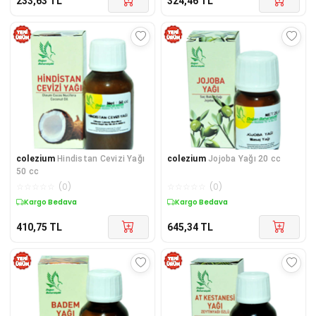
233,63
TL
324,46
TL
colezium
Hindistan Cevizi Yağı
colezium
Jojoba Yağı 20 cc
50 cc
☆
☆
☆
☆
☆
(
0
)
☆
☆
☆
☆
☆
(
0
)
Kargo Bedava
Kargo Bedava
410,75
TL
645,34
TL