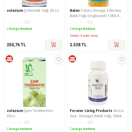
colezium
Çitlembik Yağı 20 cc
Balen
3 Kutu Omega 3 Norveç
Balık Yağı (trigliserid) 1380 X
200 Softjel Omega3
☆
☆
☆
☆
☆
(
0
)
☆
☆
☆
☆
☆
(
0
)
Kargo Bedava
Kargo Bedava
Stokta 4 adet kaldı.
250,76
TL
2.538
TL
colezium
Çam Terebentini
Forever Living Products
Arctic
50cc
Sea- Omega3 Balık Yağı, Oleik
Asit Ve E Vitamini Içeren
☆
☆
☆
☆
☆
(
0
)
☆
☆
☆
☆
☆
(
0
)
Takviye Edici Gıda.(120
Kargo Bedava
Kargo Bedava
Softgels)