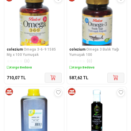
colezium
Omega 3-6-9 1585
colezium
Omega 3 Balık Yağı
Mg x 100 Yumuşak
Yumuşak 100
☆
☆
☆
☆
☆
(
0
)
☆
☆
☆
☆
☆
(
0
)
Kargo Bedava
Kargo Bedava
710,07
TL
587,62
TL