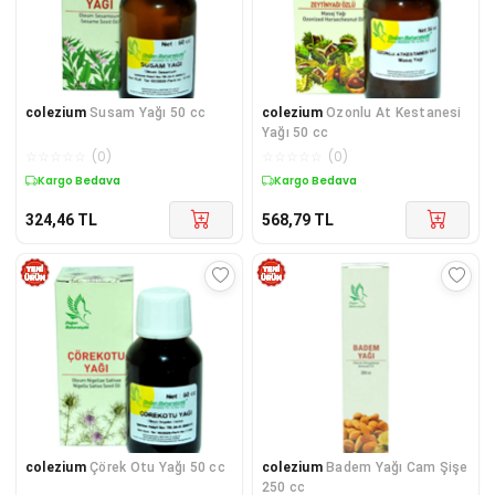
colezium
Susam Yağı 50 cc
colezium
Ozonlu At Kestanesi
Yağı 50 cc
☆
☆
☆
☆
☆
(
0
)
☆
☆
☆
☆
☆
(
0
)
Kargo Bedava
Kargo Bedava
324,46
TL
568,79
TL
colezium
Çörek Otu Yağı 50 cc
colezium
Badem Yağı Cam Şişe
250 cc