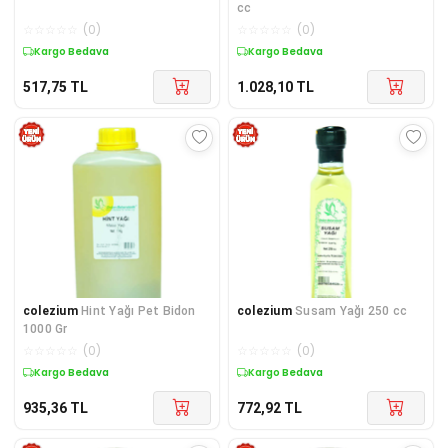
cc
☆
☆
☆
☆
☆
(
0
)
☆
☆
☆
☆
☆
(
0
)
Kargo Bedava
Kargo Bedava
517,75
TL
1.028,10
TL
colezium
Hint Yağı Pet Bidon
colezium
Susam Yağı 250 cc
1000 Gr
☆
☆
☆
☆
☆
(
0
)
☆
☆
☆
☆
☆
(
0
)
Kargo Bedava
Kargo Bedava
935,36
TL
772,92
TL