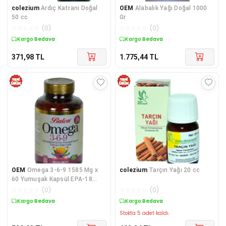
colezium
Ardıç Katranı Doğal
OEM
Alabalık Yağı Doğal 1000
50 cc
Gr
☆
☆
☆
☆
☆
(
0
)
☆
☆
☆
☆
☆
(
0
)
Kargo Bedava
Kargo Bedava
371,98
TL
1.775,44
TL
OEM
Omega 3-6-9 1585 Mg x
colezium
Tarçın Yağı 20 cc
60 Yumuşak Kapsül EPA-18
DHA-12
☆
☆
☆
☆
☆
(
0
)
☆
☆
☆
☆
☆
(
0
)
Kargo Bedava
Kargo Bedava
Stokta 5 adet kaldı.