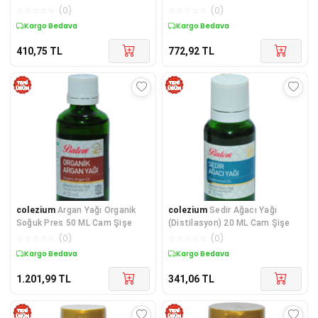
☆
☆
☆
☆
☆
(
0
)
☆
☆
☆
☆
☆
(
0
)
Kargo Bedava
Kargo Bedava
410,75
TL
772,92
TL
colezium
Argan Yağı Organik
colezium
Sedir Ağacı Yağı
Soğuk Pres 50 ML Cam Şişe
(Distilasyon) 20 ML Cam Şişe
☆
☆
☆
☆
☆
(
0
)
☆
☆
☆
☆
☆
(
0
)
Kargo Bedava
Kargo Bedava
1.201,99
TL
341,06
TL