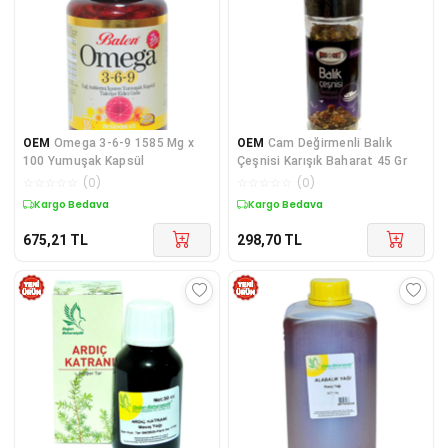
OEM
Omega 3-6-9 1585 Mg x
OEM
Cam Değirmenli Balık
100 Yumuşak Kapsül
Çeşnisi Karışık Baharat 45 Gr
☆
☆
☆
☆
☆
(
0
)
☆
☆
☆
☆
☆
(
0
)
Kargo Bedava
Kargo Bedava
675,21
TL
298,70
TL