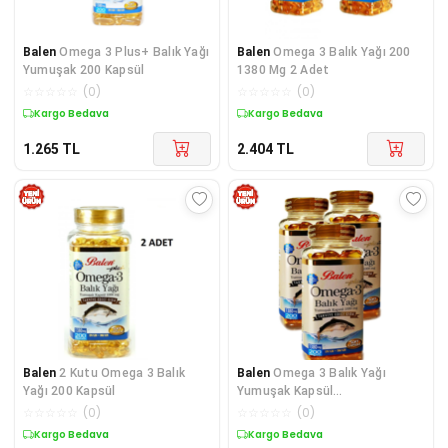
Balen
Omega 3 Plus+ Balık Yağı
Balen
Omega 3 Balık Yağı 200
Yumuşak 200 Kapsül
1380 Mg 2 Adet
☆
☆
☆
☆
☆
(
0
)
☆
☆
☆
☆
☆
(
0
)
Kargo Bedava
Kargo Bedava
1.265
TL
2.404
TL
Balen
2 Kutu Omega 3 Balık
Balen
Omega 3 Balık Yağı
Yağı 200 Kapsül
Yumuşak Kapsül
1380mg*200kapsül 3 Adet Balık
☆
☆
☆
☆
☆
(
0
)
☆
☆
☆
☆
☆
(
0
)
Yağı Kapsül
Kargo Bedava
Kargo Bedava