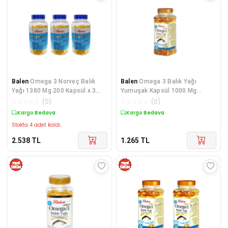
Balen
Omega 3 Norveç Balık
Balen
Omega 3 Balık Yağı
Yağı 1380 Mg 200 Kapsül x 3
Yumuşak Kapsül 1000 Mg
Adet (Tri-gliserid Form)
Takviye Edici Gıda
☆
☆
☆
☆
☆
(
0
)
☆
☆
☆
☆
☆
(
0
)
Kargo Bedava
Kargo Bedava
Stokta 4 adet kaldı.
2.538
TL
1.265
TL