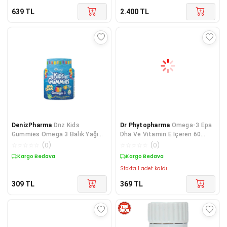
639
TL
2.400
TL
DenizPharma
Dnz Kids
Dr Phytopharma
Omega-3 Epa
Gummies Omega 3 Balık Yağı
Dha Ve Vitamin E Içeren 60
İçeren Çiğnenebilir Portakal
Adet Çiğnenebilir Soft Jel
☆
☆
☆
☆
☆
(
0
)
☆
☆
☆
☆
☆
(
0
)
Aromalı Takviye Edici Gıda 60
Kargo Bedava
Kargo Bedava
Gumie
Stokta 1 adet kaldı.
309
TL
369
TL