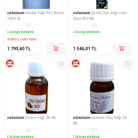
colezium
Hardal Yağı Pet Bidon
colezium
Çörek Otu Yağı Cam
1000 Gr
Şişe 250 ML
☆
☆
☆
☆
☆
(
0
)
☆
☆
☆
☆
☆
(
0
)
Kargo Bedava
Kargo Bedava
Stokta 2 adet kaldı.
1.793,60
TL
1.546,01
TL
colezium
Chia u Yağı 50 ML
colezium
Hamam Otu Yağı 20
ML
☆
☆
☆
☆
☆
(
0
)
☆
☆
☆
☆
☆
(
0
)
Kargo Bedava
Kargo Bedava