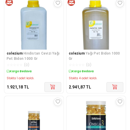
colezium
Hindistan Cevizi Yağı
colezium
Yağı Pet Bidon 1000
Pet Bidon 1000 Gr
Gr
☆
☆
☆
☆
☆
(
0
)
☆
☆
☆
☆
☆
(
0
)
Kargo Bedava
Kargo Bedava
Stokta 1 adet kaldı.
Stokta 4 adet kaldı.
1.921,18
TL
2.941,87
TL