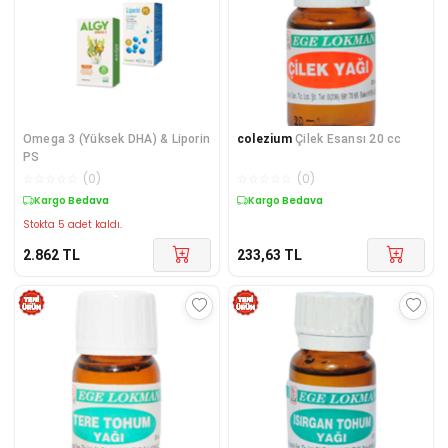
Omega 3 (Yüksek DHA) & Liporin
colezium
Çilek Esansı 20 cc
PS
☆
☆
☆
☆
☆
(
0
)
☆
☆
☆
☆
☆
(
0
)
Kargo Bedava
Kargo Bedava
Stokta 5 adet kaldı.
2.862
TL
233,63
TL