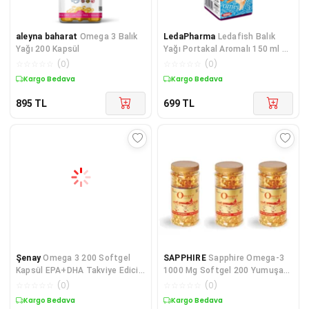
aleyna baharat
Omega 3 Balık
LedaPharma
Ledafish Balık
Yağı 200 Kapsül
Yağı Portakal Aromalı 150 ml 4
Adet
☆
☆
☆
☆
☆
(
0
)
☆
☆
☆
☆
☆
(
0
)
Kargo Bedava
Kargo Bedava
895
TL
699
TL
Şenay
Omega 3 200 Softgel
SAPPHIRE
Sapphire Omega-3
Kapsül EPA+DHA Takviye Edici
1000 Mg Softgel 200 Yumuşak
Gıda
Kapsül 3 Kutu
☆
☆
☆
☆
☆
(
0
)
☆
☆
☆
☆
☆
(
0
)
Kargo Bedava
Kargo Bedava