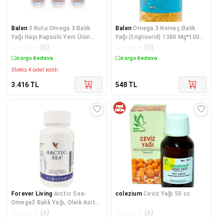
Balen
3 Kutu Omega 3 Balık
Balen
Omega 3 Norveç Balık
Yağı Hapı Kapsülü Yeni Ürün
Yağı (trigliserid) 1380 Mg*100
200lük Boy
Kapsül Yumuşak Kapsül
☆
☆
☆
☆
☆
(
0
)
☆
☆
☆
☆
☆
(
0
)
Kargo Bedava
Kargo Bedava
Stokta 4 adet kaldı.
3.416
TL
548
TL
Forever Living
Arctic Sea-
colezium
Ceviz Yağı 50 cc
Omega3 Balık Yağı, Oleik Asit
Ve E Vitamini Içeren Takviye
☆
☆
☆
☆
☆
(
0
)
☆
☆
☆
☆
☆
(
0
)