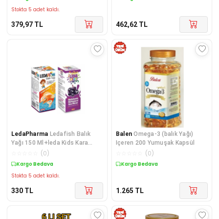
Stokta 5 adet kaldı.
379,97
TL
462,62
TL
LedaPharma
Ledafish Balık
Balen
Omega-3 (balık Yağı)
Yağı 150 Ml+leda Kids Kara
Içeren 200 Yumuşak Kapsül
Mürver Ekstresi 150 Ml
☆
☆
☆
☆
☆
(
0
)
☆
☆
☆
☆
☆
(
0
)
Kargo Bedava
Kargo Bedava
Stokta 5 adet kaldı.
330
TL
1.265
TL