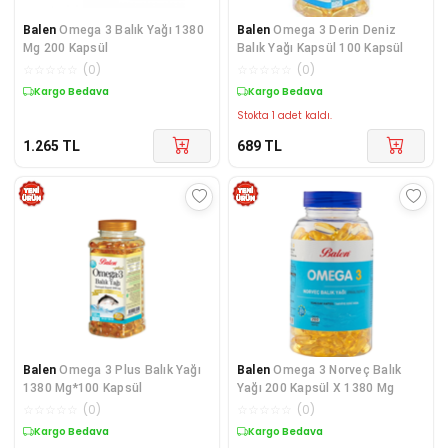
Balen
Omega 3 Balık Yağı 1380
Balen
Omega 3 Derin Deniz
Mg 200 Kapsül
Balık Yağı Kapsül 100 Kapsül
☆
☆
☆
☆
☆
(
0
)
☆
☆
☆
☆
☆
(
0
)
Kargo Bedava
Kargo Bedava
Stokta 1 adet kaldı.
1.265
TL
689
TL
Balen
Omega 3 Plus Balık Yağı
Balen
Omega 3 Norveç Balık
1380 Mg*100 Kapsül
Yağı 200 Kapsül X 1380 Mg
☆
☆
☆
☆
☆
(
0
)
☆
☆
☆
☆
☆
(
0
)
Kargo Bedava
Kargo Bedava