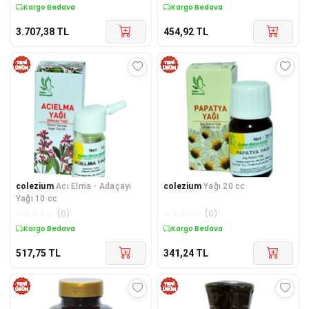
Kargo Bedava
Kargo Bedava
3.707,38
TL
454,92
TL
colezium
Acı Elma - Adaçayı
colezium
Yağı 20 cc
Yağı 10 cc
☆
☆
☆
☆
☆
(
0
)
☆
☆
☆
☆
☆
(
0
)
Kargo Bedava
Kargo Bedava
517,75
TL
341,24
TL