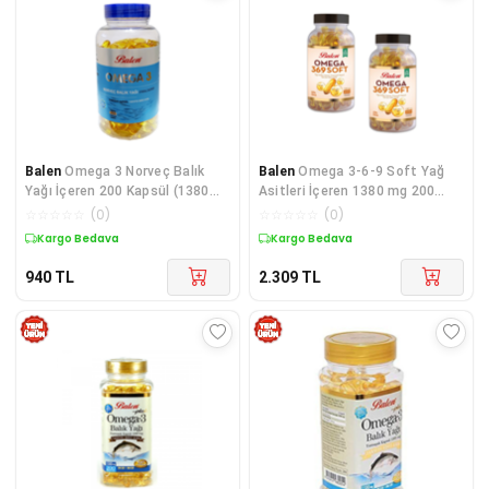
Balen
Omega 3 Norveç Balık
Balen
Omega 3-6-9 Soft Yağ
Yağı İçeren 200 Kapsül (1380
Asitleri İçeren 1380 mg 200
MG - Form)
Yumuşak Kapsül 2 Adet
☆
☆
☆
☆
☆
(
0
)
☆
☆
☆
☆
☆
(
0
)
Kargo Bedava
Kargo Bedava
940
TL
2.309
TL