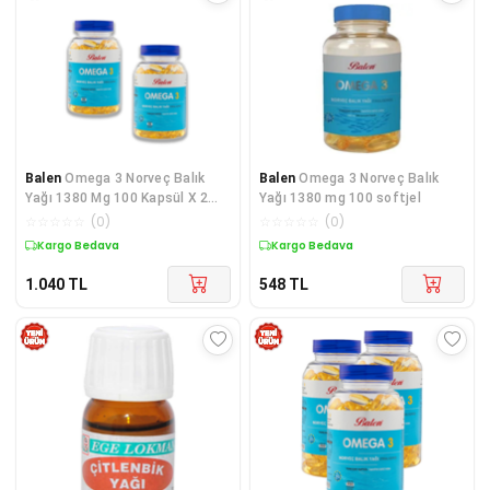
Balen
Omega 3 Norveç Balık
Balen
Omega 3 Norveç Balık
Yağı 1380 Mg 100 Kapsül X 2
Yağı 1380 mg 100 softjel
Adet
☆
☆
☆
☆
☆
(
0
)
☆
☆
☆
☆
☆
(
0
)
Kargo Bedava
Kargo Bedava
1.040
TL
548
TL