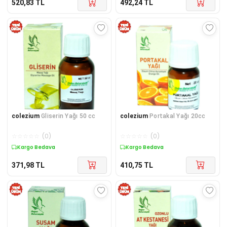
520,83
TL
492,24
TL
colezium
Gliserin Yağı 50 cc
colezium
Portakal Yağı 20cc
☆
☆
☆
☆
☆
(
0
)
☆
☆
☆
☆
☆
(
0
)
Kargo Bedava
Kargo Bedava
371,98
TL
410,75
TL