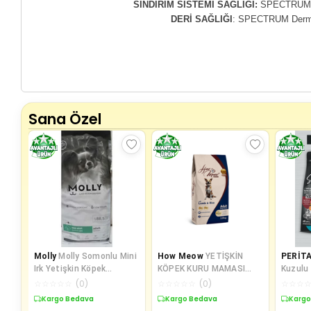
SİNDİRİM SİSTEMİ SAĞLIĞI:
SPECTRUM Der
DERİ SAĞLIĞI
: SPECTRUM Derm26, 
Sana Özel
Molly
Molly Somonlu Mini
How Meow
YETİŞKİN
PERİT
Irk Yetişkin Köpek
KÖPEK KURU MAMASI
Kuzulu 
Maması 2 kg
KUZULU ve PİRİNÇLİ 15 KG
Yavru 
☆
☆
☆
☆
☆
(
0
)
☆
☆
☆
☆
☆
(
0
)
☆
☆
☆
Kg
Kargo Bedava
Kargo Bedava
Kargo