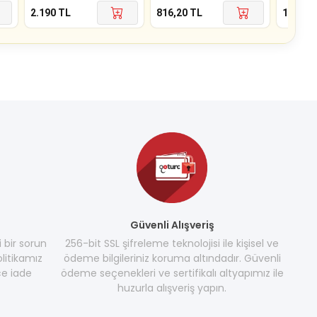
2.190
TL
816,20
TL
198
TL
Güvenli Alışveriş
i bir sorun
256-bit SSL şifreleme teknolojisi ile kişisel ve
litikamız
ödeme bilgileriniz koruma altındadır. Güvenli
e iade
ödeme seçenekleri ve sertifikalı altyapımız ile
huzurla alışveriş yapın.