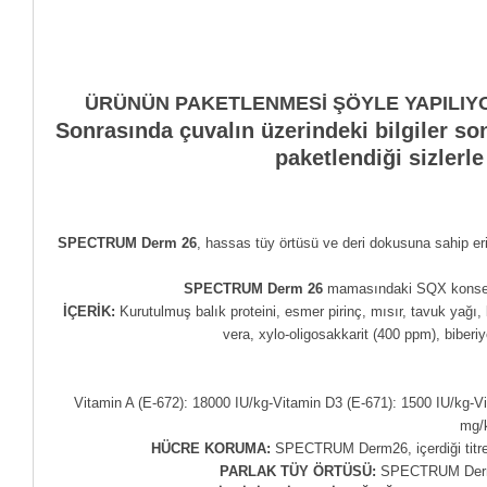
ÜRÜNÜN PAKETLENMESİ ŞÖYLE YAPILIYO
Sonrasında çuvalın üzerindeki bilgiler so
paketlendiği sizlerl
SPECTRUM Derm 26
, hassas tüy örtüsü ve deri dokusuna sahip er
SPECTRUM Derm 26
mamasındaki SQX konsepti, 
İÇERİK:
Kurutulmuş balık proteini, esmer pirinç, mısır, tavuk yağı,
vera, xylo-oligosakkarit (400 ppm), biberiye
Vitamin A (E-672): 18000 IU/kg-Vitamin D3 (E-671): 1500 IU/kg-
mg/k
HÜCRE KORUMA:
SPECTRUM Derm26, içerdiği titre ed
PARLAK TÜY ÖRTÜSÜ:
SPECTRUM Derm26,