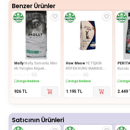
Benzer Ürünler
Molly
Molly Somonlu Mini
How Meow
YETİŞKİN
PERİT
Irk Yetişkin Köpek
KÖPEK KURU MAMASI
Kuzulu 
Maması 2 kg
KUZULU ve PİRİNÇLİ 15 KG
Yavru 
☆
☆
☆
☆
☆
(
0
)
☆
☆
☆
☆
☆
(
0
)
☆
☆
☆
Kg
Kargo Bedava
Kargo Bedava
Kargo
926
TL
1.195
TL
2.449
Satıcının Ürünleri