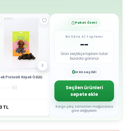
Paket Özeti
Birlikte Al Toplamı
--
Ürün seçtikçe toplam tutar
burada görünür
0
ürün seçildi
1
ek Proteinli Köpek Ödülü
Tavuklu Mor Patatesli Muzlu
Ördekli B
2
Köpek Ödülü
Ödülü
3
Seçilen ürünleri
☆
☆
☆
☆
(
0
)
☆
☆
☆
☆
☆
(
0
)
☆
☆
☆
☆
☆
4
sepete ekle
5
6
7
Kargo çıkış zamanları mağazalara
3
TL
119
TL
157
TL
8
göre değişebilir.
9