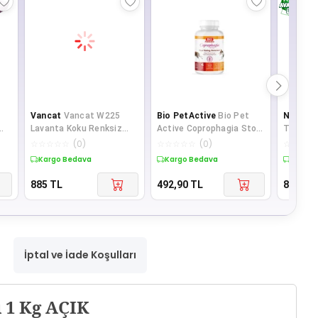
Vancat
Vancat W225
Bio PetActive
Bio Pet
N&D
ND 
Lavanta Koku Renksiz
Active Coprophagia Stool
Tuna So
İnce Taneli Kedi Kumu 20
Köpekler İçin Dışkı Yeme
Kedi Kon
☆
☆
☆
☆
☆
(
0
)
☆
☆
☆
☆
☆
(
0
)
☆
☆
☆
☆
KG
Önleyic
Kargo Bedava
Kargo Bedava
Kargo 
885
TL
492,90
TL
828,40
İptal ve İade Koşulları
 1 Kg AÇIK