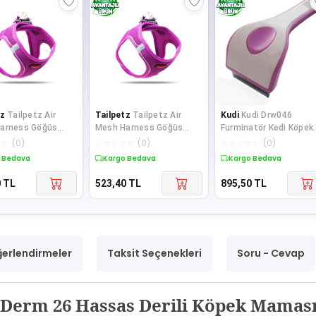
tz
Tailpetz Air
Tailpetz
Tailpetz Air
Kudi
Kudi Drw046
arness Göğüs
Mesh Harness Göğüs
Furminatör Kedi Köpek
ı Mor Medium
Tasması Mor 2XSmall
Tarak
☆
☆
(
0
)
☆
☆
☆
☆
☆
(
0
)
☆
☆
☆
☆
☆
(
0
)
 Bedava
Kargo Bedava
Kargo Bedava
0
TL
523,40
TL
895,50
TL
erlendirmeler
Taksit Seçenekleri
Soru - Cevap
Derm 26 Hassas Derili Köpek Maması