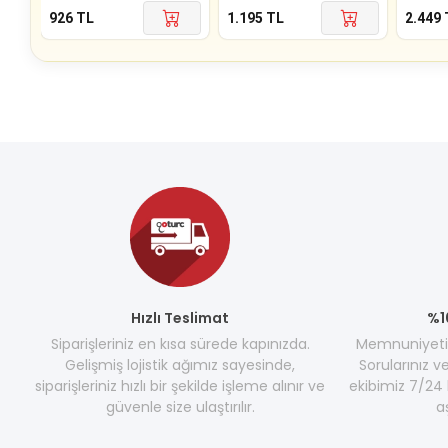
926
TL
1.195
TL
2.449
Hızlı Teslimat
%1
Siparişleriniz en kısa sürede kapınızda.
Memnuniyetini
Gelişmiş lojistik ağımız sayesinde,
Sorularınız v
siparişleriniz hızlı bir şekilde işleme alınır ve
ekibimiz 7/24 
güvenle size ulaştırılır.
a