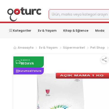
Kategoriler
Ev & Yaşam
Kitap & Eğlence
Moda
Anasayfa
Ev & Yaşam
Süpermarket
Pet Shop
KARGO
BEDAVA
Kurumsal Fatura