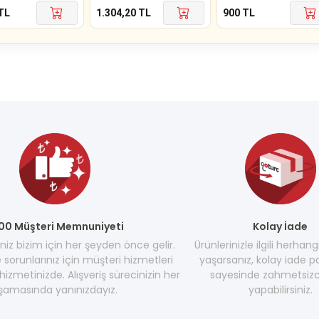
TL
1.304,20
TL
900
TL
00 Müşteri Memnuniyeti
Kolay İade
z bizim için her şeyden önce gelir.
Ürünlerinizle ilgili herhang
e sorunlarınız için müşteri hizmetleri
yaşarsanız, kolay iade po
hizmetinizde. Alışveriş sürecinizin her
sayesinde zahmetsizc
şamasında yanınızdayız.
yapabilirsiniz.