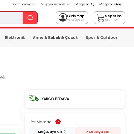
Kampanyalar
Müşteri Hizmetleri
Mağaza Aç
Mağaza Girişi
Giriş Yap
Sepetim
veya üye ol
ürün yok
Elektronik
Anne & Bebek & Çocuk
Spor & Outdoor
pek
›
KARGO BEDAVA
Pet Mamacı
-
Mağazaya Git
? Satıcıya Sor