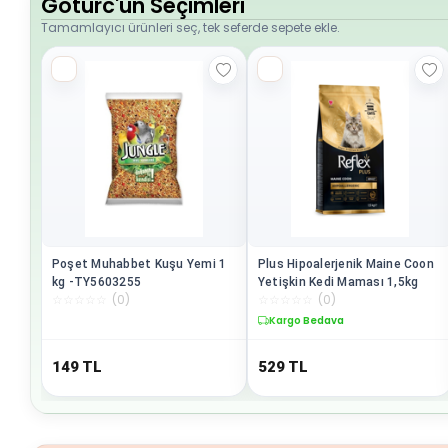
Goturc'un Seçimleri
Tamamlayıcı ürünleri seç, tek seferde sepete ekle.
Poşet Muhabbet Kuşu Yemi 1
Plus Hipoalerjenik Maine Coon
kg -TY5603255
Yetişkin Kedi Maması 1,5kg
☆
☆
☆
☆
☆
(
0
)
☆
☆
☆
☆
☆
(
0
)
Kargo Bedava
149
TL
529
TL