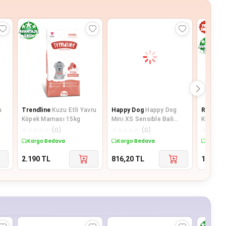
u
Trendline
Kuzu Etli Yavru
Happy Dog
Happy Dog
Reflex
B
Köpek Maması 15kg
Mini XS Sensible Bali
Köpek Öd
Hassas Sindirim Küçük Irk
TY5607
☆
☆
☆
☆
☆
(
0
)
☆
☆
☆
☆
☆
(
0
)
☆
☆
☆
☆
Köpek M
Kargo Bedava
Kargo Bedava
Kargo 
2.190
TL
816,20
TL
198
TL