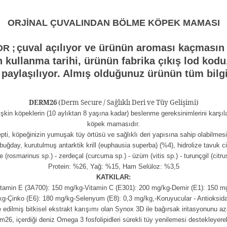
ORJİNAL ÇUVALINDAN BÖLME KÖPEK MAMASI
çuval açılıyor ve ürünün aroması kaçmasın d
R ;
n kullanma tarihi, ürünün fabrika çıkış lod ko
e paylaşılıyor. Almış olduğunuz ürünün tüm bilg
DERM26
(Derm Secure / Sağlıklı Deri ve Tüy Gelişimi)
işkin köpeklerin (10 aylıktan 8 yaşına kadar) beslenme gereksinimlerini karşı
köpek mamasıdır.
köpeğinizin yumuşak tüy örtüsü ve sağlıklı deri yapısına sahip olabilmesini 
 buğday, kurutulmuş antarktik krill (euphausia superba) (%4), hidrolize tavuk c
 (rosmarinus sp.) - zerdeçal (curcuma sp.) - üzüm (vitis sp.) - turunçgil (citru
Protein: %26, Yağ: %15, Ham Selüloz: %3,5
KATKILAR:
Vitamin E (3A700): 150 mg/kg-Vitamin C (E301): 200 mg/kg-Demir (E1): 150 mg
g-Çinko (E6): 180 mg/kg-Selenyum (E8): 0,3 mg/kg,-Koruyucular - Antioksida
ilmiş bitkisel ekstrakt karışımı olan Synox 3D ile bağırsak iritasyonunu azaltı
 içerdiği deniz Omega 3 fosfolipidleri sürekli tüy yenilemesi destekleyerek