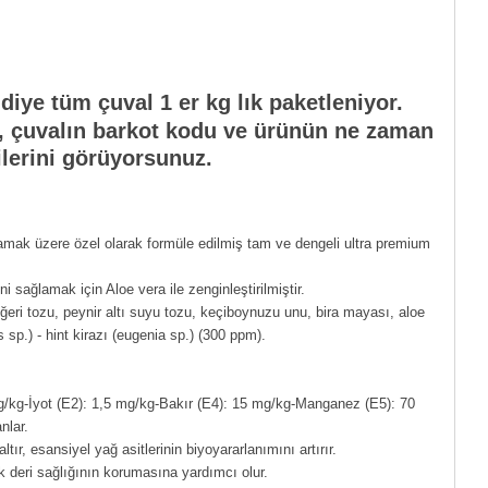
iye tüm çuval 1 er kg lık paketleniyor.
du, çuvalın barkot kodu ve ürünün ne zaman
ilerini görüyorsunuz.
lamak üzere özel olarak formüle edilmiş tam ve dengeli ultra premium
sağlamak için Aloe vera ile zenginleştirilmiştir.
iğeri tozu, peynir altı suyu tozu, keçiboynuzu unu, bira mayası, aloe
s sp.) - hint kirazı (eugenia sp.) (300 ppm).
/kg-İyot (E2): 1,5 mg/kg-Bakır (E4): 15 mg/kg-Manganez (E5): 70
nlar.
r, esansiyel yağ asitlerinin biyoyararlanımını artırır.
 deri sağlığının korumasına yardımcı olur.