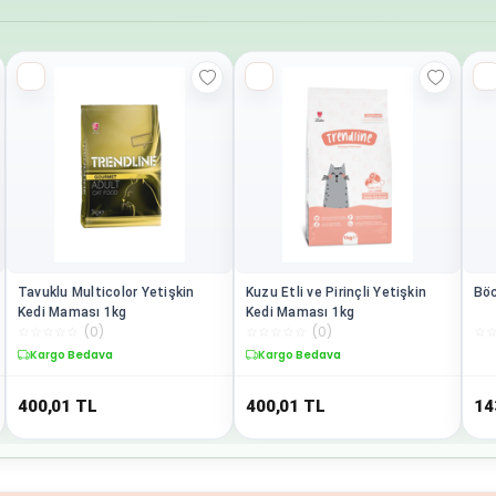
Tavuklu Multicolor Yetişkin
Kuzu Etli ve Pirinçli Yetişkin
Böc
Kedi Maması 1kg
Kedi Maması 1kg
☆
☆
☆
☆
☆
(
0
)
☆
☆
☆
☆
☆
(
0
)
☆
Kargo Bedava
Kargo Bedava
400,01
TL
400,01
TL
14