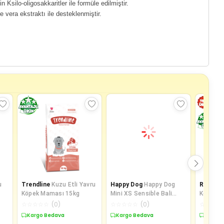
silo-oligosakkaritler ile formüle edilmiştir.
 vera ekstraktı ile desteklenmiştir.
u
Trendline
Kuzu Etli Yavru
Happy Dog
Happy Dog
Reflex
B
Köpek Maması 15kg
Mini XS Sensible Bali
Köpek Öd
Hassas Sindirim Küçük Irk
TY5607
☆
☆
☆
☆
☆
(
0
)
☆
☆
☆
☆
☆
(
0
)
☆
☆
☆
☆
Köpek M
Kargo Bedava
Kargo Bedava
Kargo 