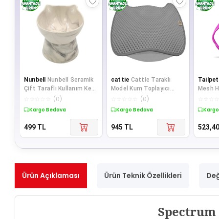
Nunbell
Nunbell Seramik
cattie
Cattie Taraklı
Tailpe
Çift Taraflı Kullanım Kedi
Model Kum Toplayıcı
Mesh H
Mama Kabı Siyah Desen
Fonksiyonel Kedi Paspası
Tasmas
☆
☆
☆
☆
☆
(
0
)
☆
☆
☆
☆
☆
(
0
)
☆
☆
☆
Grey
Kargo Bedava
Kargo Bedava
Kargo
499
TL
945
TL
523,4
Ürün Açıklaması
Ürün Teknik Özellikleri
Değ
Spectrum 