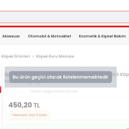
Aksesuar
Otomobil & Motosiklet
Kozmetik & Kişisel Bakım
Köpek Ürünleri
Köpek Kuru Maması
Spectrum
Spectrum Dermo 26 Hassas Derili Balıklı Kö
Bu ürün geçici olarak listelenmemektedir
Maması 1 Kg AÇIK
Henüz değerlendirme yok
450,20
TL
Tükeniyor, Son
3
Ürün!