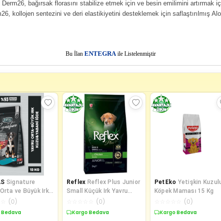
m26, bağırsak florasını stabilize etmek için ve besin emilimini artırmak için K
kollojen sentezini ve deri elastikiyetini desteklemek için saflaştırılmış Aloe
E
Bu İlan
NTEGRA
ile Listelenmiştir
AS
Signature
Reflex
Reflex Plus Junior
PetEko
Yetişkin Kuzul
Orta ve Büyük Irk
Small Küçük Irk Yavru
Köpek Maması 15 Kg
Köpek Maması 12
Köpek Maması 3 Kg
☆
☆
(
0
)
☆
☆
☆
☆
☆
(
0
)
☆
☆
☆
☆
☆
(
0
)
 Bedava
Kargo Bedava
Kargo Bedava