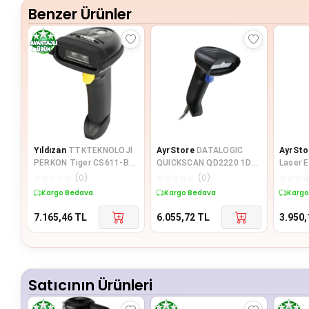
Benzer Ürünler
Yıldızan
TTKTEKNOLOJİ
AyrStore
DATALOGIC
AyrSto
PERKON Tiger CS611-BT
QUICKSCAN QD2220 1D
Laser E
CCD USB El Tipi Kablosuz
IMAGER USB BARKOD
Okuyu
☆
☆
☆
☆
☆
(
0
)
☆
☆
☆
☆
☆
(
0
)
☆
☆
☆
1D Ba
OKUYUCU + STAND
Kargo Bedava
Kargo Bedava
Kargo
7.165,46
TL
6.055,72
TL
3.950,
Satıcının Ürünleri