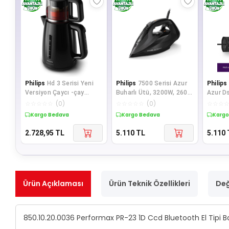
Philips
Hd 3 Serisi Yeni
Philips
7500 Serisi Azur
Philips
Versiyon Çaycı -çay
Buharlı Ütü, 3200W, 260
Azur D
Makinesi - Kettle -delux
g'a kadar Turbo Şok Buha
Ütü 32
☆
☆
☆
☆
☆
(
0
)
☆
☆
☆
☆
☆
(
0
)
☆
☆
☆
Ser
Perfor
Kargo Bedava
Kargo Bedava
Kargo
2.728,95
TL
5.110
TL
5.110
Ürün Açıklaması
Ürün Teknik Özellikleri
Değ
850.10.20.0036 Performax PR-23 1D Ccd Bluetooth El Tipi