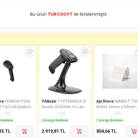
Bu ürün
TURCSOFT
ile listelenmiştir.
re
PERKON PS30
Yıldızan
TTKTEKNOLOJİ
AyrStore
NIIMBOT T5
l Tipi Usb Barkod
Sunlux XL6200A 1D Lazer
Etiket 50mm x 50mm
cu
Kablolu Ayaklı Barkod
(Tek Kolonda 1li) 150
☆
☆
(
0
)
☆
☆
☆
☆
☆
(
0
)
☆
☆
☆
☆
☆
(
0
)
Okuyuc
adet Beyaz Yuvarlak (B
 Bedava
Kargo Bedava
Kargo Bedava
B21S, B3S, B21 PRO)
15
TL
2.919,81
TL
804,66
TL