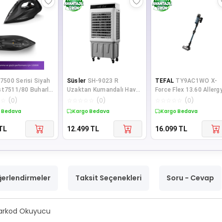
7500 Serisi Siyah
Süsler
SH-9023 R
TEFAL
TY9AC1WO X-
st7511/80 Buharlı
Uzaktan Kumandalı Hava
Force Flex 13.60 Allerg
00w Üstün
Soğutucu
Aqua Aerospin 150 Air
☆
☆
(
0
)
☆
☆
☆
☆
☆
(
0
)
☆
☆
☆
☆
☆
(
0
)
m
Watt Ka
 Bedava
Kargo Bedava
Kargo Bedava
TL
12.499
TL
16.099
TL
erlendirmeler
Taksit Seçenekleri
Soru - Cevap
 Barkod Okuyucu