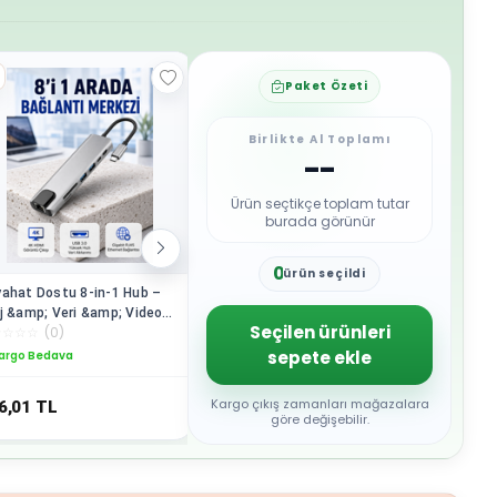
Paket Özeti
Birlikte Al Toplamı
--
Ürün seçtikçe toplam tutar
burada görünür
0
ürün seçildi
1
ahat Dostu 8‑in‑1 Hub –
P5405CSA-I516512S0D Ultra-
SAMA L50
2
j &amp; Veri &amp; Video
5, 16G LPDDR5X, 512GB M.2
240mm 2
3
Seçilen ürünleri
☆
☆
☆
☆
(
0
)
☆
☆
☆
☆
☆
(
0
)
☆
☆
☆
☆
☆
p; Ağ için Eksiksiz Çözüm
2280 NVMe™ PCIe® 4.0 SSD,
CPU Sıvı
4
pya)
FreeDos
sepete ekle
argo Bedava
Kargo Bedava
Kargo B
5
6
7
Kargo çıkış zamanları mağazalara
6,01
TL
43.722,74
TL
5.502,9
8
göre değişebilir.
9