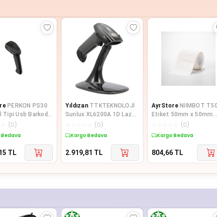
re
PERKON PS30
Yıldızan
TTKTEKNOLOJİ
AyrStore
NIIMBOT T5
l Tipi Usb Barkod
Sunlux XL6200A 1D Lazer
Etiket 50mm x 50mm
cu
Kablolu Ayaklı Barkod
(Tek Kolonda 1li) 150
☆
☆
(
0
)
☆
☆
☆
☆
☆
(
0
)
☆
☆
☆
☆
☆
(
0
)
Okuyuc
adet Beyaz Yuvarlak (B
 Bedava
Kargo Bedava
Kargo Bedava
B21S, B3S, B21 PRO)
15
TL
2.919,81
TL
804,66
TL