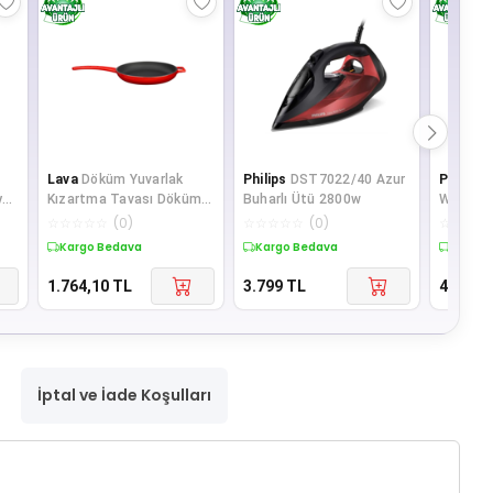
Lava
Döküm Yuvarlak
Philips
DST7022/40 Azur
Philips
y
Kızartma Tavası Döküm
Buharlı Ütü 2800w
W Buhar
Demir Yekpare Saplı
☆
☆
☆
☆
☆
(
0
)
☆
☆
☆
☆
☆
(
0
)
☆
☆
☆
☆
Çap(Ø)20
Kargo Bedava
Kargo Bedava
Kargo 
1.764,10
TL
3.799
TL
4.221
T
İptal ve İade Koşulları