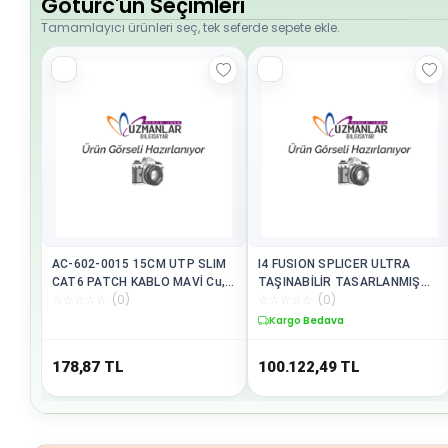
Goturc'un Seçimleri
Tamamlayıcı ürünleri seç, tek seferde sepete ekle.
AC-602-0015 15CM UTP SLIM
I4 FUSION SPLICER ULTRA
CAT6 PATCH KABLO MAVİ Cu,
TAŞINABİLİR TASARLANMIŞ
☆
☆
☆
☆
☆
(
0
)
☆
☆
☆
☆
☆
(
0
)
LSZH AWG 28
FÜZYON CİHAZI
Kargo Bedava
178,87
TL
100.122,49
TL