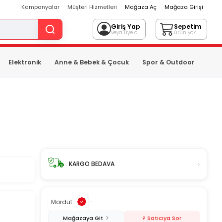
Kampanyalar
Müşteri Hizmetleri
Mağaza Aç
Mağaza Girişi
Giriş Yap
Sepetim
veya üye ol
ürün yok
Elektronik
Anne & Bebek & Çocuk
Spor & Outdoor
›
KARGO BEDAVA
Mordut
-
Mağazaya Git
? Satıcıya Sor