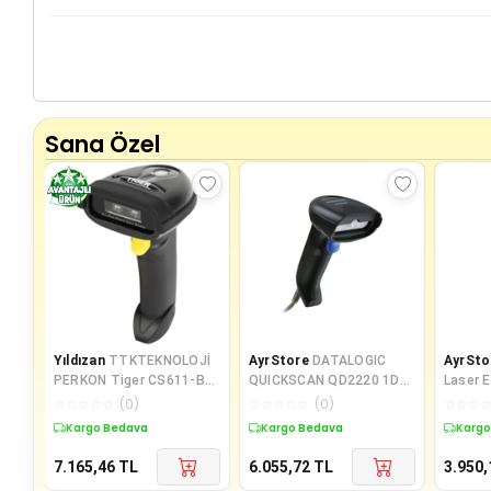
Sana Özel
Yıldızan
TTKTEKNOLOJİ
AyrStore
DATALOGIC
AyrSto
PERKON Tiger CS611-BT
QUICKSCAN QD2220 1D
Laser E
CCD USB El Tipi Kablosuz
IMAGER USB BARKOD
Okuyu
☆
☆
☆
☆
☆
(
0
)
☆
☆
☆
☆
☆
(
0
)
☆
☆
☆
1D Ba
OKUYUCU + STAND
Kargo Bedava
Kargo Bedava
Kargo
7.165,46
TL
6.055,72
TL
3.950,