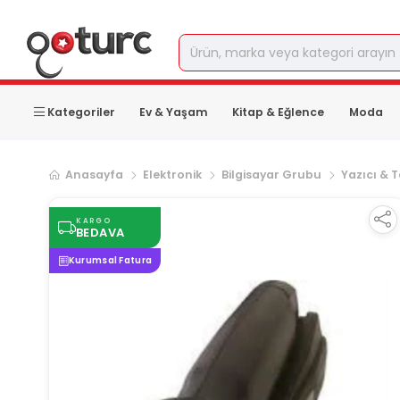
Kategoriler
Ev & Yaşam
Kitap & Eğlence
Moda
Anasayfa
Elektronik
Bilgisayar Grubu
Yazıcı & T
KARGO
BEDAVA
Kurumsal Fatura