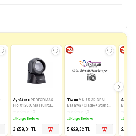
0
AyrStore
PERFORMAX
Tiwox
VS-55 2D DPM
SPENT
PR-X1200, Masaüstü
Batarya+Cradle+Stantda
Bölme 8
Tipi, USB Kablolu, 2D,
Okuma Barkod Okuyucu
Çekmec
☆
☆
☆
☆
☆
(
0
)
☆
☆
☆
☆
☆
(
0
)
☆
☆
☆
☆
1,
Imager, Karekod Barkod
Kargo Bedava
Kargo Bedava
Kargo 
Okuyucu
3.659,01
TL
5.929,52
TL
2.735,6