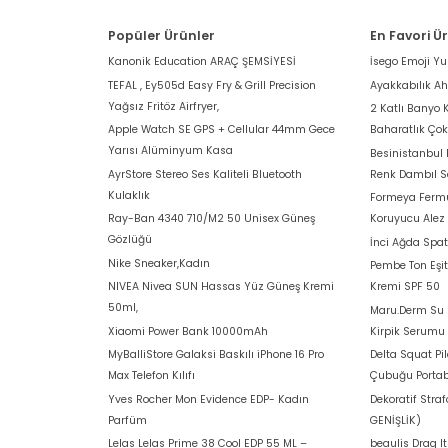
Popüler Ürünler
En Favori Ü
Kanonik Education ARAÇ ŞEMSİYESİ
İsego Emoji Y
TEFAL , Ey505d Easy Fry & Grill Precision
Ayakkabılık A
Yağsız Fritöz Airfryer,
2 Katlı Banyo 
Apple Watch SE GPS + Cellular 44mm Gece
Baharatlık Ço
Yarısı Alüminyum Kasa
Besinistanbul
AyrStore Stereo Ses Kaliteli Bluetooth
Renk Dambıl S
Kulaklık
Formeya Fermu
Ray-Ban 4340 710/M2 50 Unisex Güneş
Koruyucu Alez
Gözlüğü
İnci Ağda Spat
Nike Sneaker,Kadın
Pembe Ton Eşit
NIVEA Nivea SUN Hassas Yüz Güneş Kremi
Kremi SPF 50
50ml,
Maru.Derm Su B
Xiaomi Power Bank 10000mAh
Kirpik Serumu
MyBalliStore Galaksi Baskılı iPhone 16 Pro
Delta Squat Pi
Max Telefon Kılıfı
Çubuğu Portab
Yves Rocher Mon Evidence EDP- Kadın
Dekoratif Stra
Parfüm
GENİŞLİK)
Lelas Lelas Prime 38 Cool EDP 55 ML –
beaulis Drag I