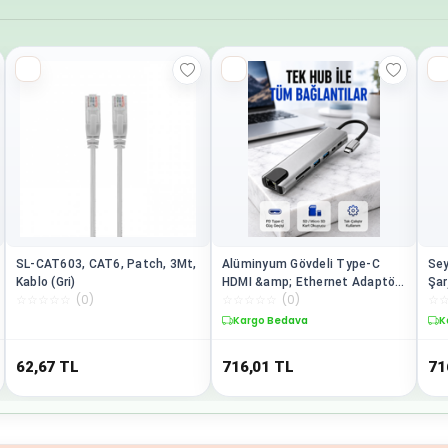
SL-CAT603, CAT6, Patch, 3Mt,
Alüminyum Gövdeli Type‑C
Sey
Kablo (Gri)
HDMI &amp; Ethernet Adaptör
Şar
☆
☆
☆
☆
☆
(
0
)
☆
☆
☆
☆
☆
(
0
)
☆
– Tak &amp; Çalıştır
&am
(Ko
Kargo Bedava
K
62,67
TL
716,01
TL
71