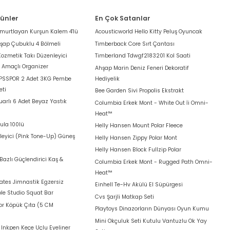
rünler
En Çok Satanlar
umurtlayan Kurşun Kalem 4'lü
Acousticworld Hello Kitty Peluş Oyuncak
hşap Çubuklu 4 Bölmeli
Timberback Core Sırt Çantası
Kozmetik Takı Düzenleyici
Timberland Tdwgf2183201 Kol Saati
k Amaçlı Organizer
Ahşap Marin Deniz Feneri Dekoratif
 PSSPOR 2 Adet 3KG Pembe
Hediyelik
eti
Bee Garden Sivi Propolis Ekstrakt
arlı 6 Adet Beyaz Yastık
Columbia Erkek Mont - White Out İi Omni-
Heat™
ula 100lü
Helly Hansen Mount Polar Fleece
leyici (Pink Tone-Up) Güneş
Helly Hansen Zippy Polar Mont
Helly Hansen Block Fullzip Polar
azlı Güçlendirici Kaş &
Columbia Erkek Mont - Rugged Path Omni-
Heat™
lates Jimnastik Egzersiz
Einhell Te-Hv Akülü El Süpürgesi
le Studio Squat Bar
Cvs Şarjli Matkap Seti
for Köpük Çıta (5 CM
Playtoys Dinazorların Dünyası Oyun Kumu
Mini Okçuluk Seti Kutulu Vantuzlu Ok Yay
t Inkpen Keçe Uçlu Eyeliner