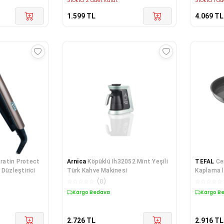
Stokta 2 adet kaldı.
Stokta 1 ad
1.599
TL
4.069
TL
ratin Protect
Arnica
Köpüklü Ih32052 Mint Yeşili
TEFAL
Ce
 Düzleştirici
Türk Kahve Makinesi
Kaplama İ
30 cm
☆
☆
☆
☆
☆
(
0
)
☆
☆
☆
☆
☆
Kargo Bedava
Kargo B
2.726
TL
2.916
TL