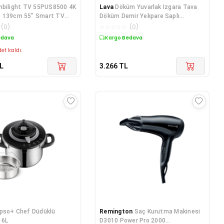
bilight TV 55PUS8500 4K
Lava
Döküm Yuvarlak Izgara Tava
 139cm 55" Smart TV
Döküm Demir Yekpare Saplı
mos Titan OS
Çap(Ø)28cm.
(
0
)
☆
☆
☆
☆
☆
(
0
)
edava
Kargo Bedava
et kaldı.
L
3.266
TL
ipso+ Chef Düdüklü
Remington
Saç Kurutma Makinesi
 6L
D3010 Power Pro 2000