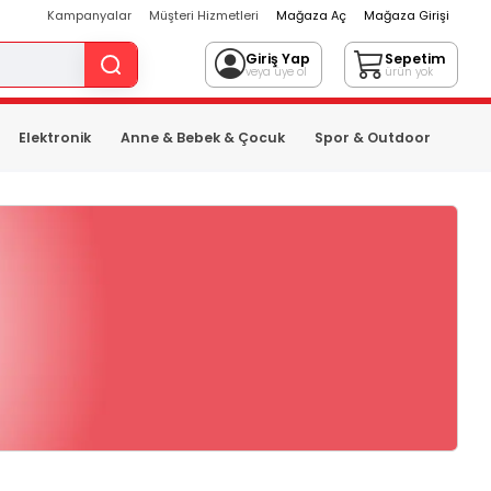
Kampanyalar
Müşteri Hizmetleri
Mağaza Aç
Mağaza Girişi
Giriş Yap
Sepetim
veya üye ol
ürün yok
Elektronik
Anne & Bebek & Çocuk
Spor & Outdoor