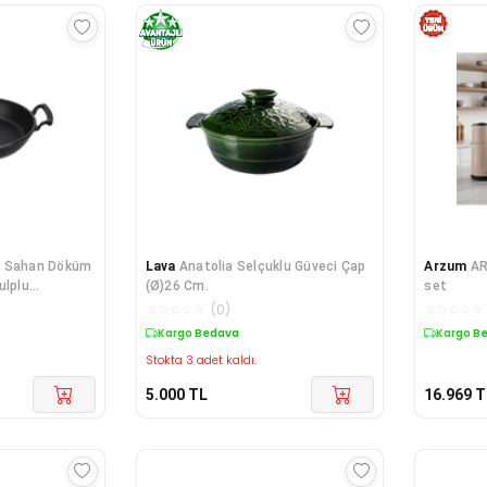
k Sahan Döküm
Lava
Anatolia Selçuklu Güveci Çap
Arzum
AR
ulplu
(Ø)26 Cm.
set
☆
☆
☆
☆
☆
(
0
)
☆
☆
☆
☆
☆
Kargo Bedava
Kargo B
Stokta 3 adet kaldı.
5.000
TL
16.969
T