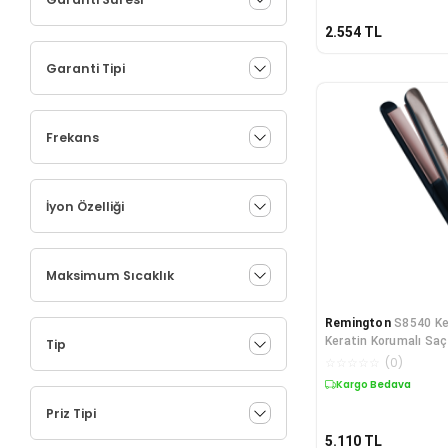
Toz Torbalı Süpürge
Türk Kahvesi Makinesi
2.554
TL
Ütü Masası ve Aksesuarları
Garanti Tipi
Vantilatör
Waffle Makinesi
Yumurta Pişirme Makinesi
Frekans
İyon Özelliği
Maksimum Sıcaklık
Remington
S8540 Ke
Keratin Korumalı Saç
Tip
☆
☆
☆
☆
☆
(
0
)
Kargo Bedava
Priz Tipi
5.110
TL