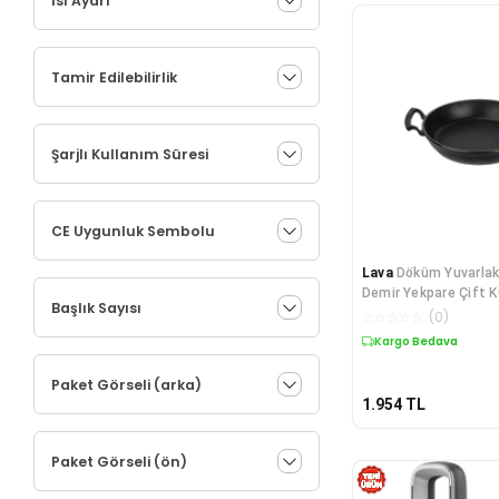
Isı Ayarı
Tamir Edilebilirlik
Şarjlı Kullanım Süresi
CE Uygunluk Sembolu
Lava
Döküm Yuvarla
Demir Yekpare Çift K
Başlık Sayısı
Çap(Ø)24cm.
☆
☆
☆
☆
☆
(
0
)
Kargo Bedava
Paket Görseli (arka)
1.954
TL
Paket Görseli (ön)