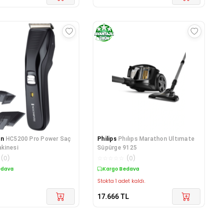
on
HC5200 Pro Power Saç
Philips
Phılıps Marathon Ultımate
kinesi
Süpürge 9125
(
0
)
☆
☆
☆
☆
☆
(
0
)
edava
Kargo Bedava
Stokta 1 adet kaldı.
17.666
TL