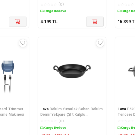
☆
☆
☆
☆
☆
(
0
)
☆
☆
☆
☆
☆
Kargo Bedava
Kargo B
4.199
TL
15.399
T
eard Trimmer
Lava
Döküm Yuvarlak Sahan Döküm
Lava
Dök
esme Makinesi
Demir Yekpare Çift Kulplu
Tencere 
Çap(Ø)24cm.
Kulplu Pr
☆
☆
☆
☆
☆
(
0
)
☆
☆
☆
☆
☆
Kargo Bedava
Kargo B