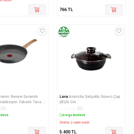
et kaldı.
766
TL
ramic Renew Seramik
Lava
Anatolia Selçuklu Güveci Çap
ndüksiyon Tabanlı Tava -
(Ø)26 Cm.
(
0
)
☆
☆
☆
☆
☆
(
0
)
edava
Kargo Bedava
Stokta 2 adet kaldı.
5.400
TL