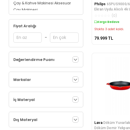
Çay & Kahve Makinesi Aksesuar
Philips
65PUS9000/62
Ekran Uydu Alıcılı 4k
Çay Makinesi
Ambilight QLED TV
☆
☆
☆
☆
☆
(
0
)
Diğer Elektrikli Pişiriciler
Kargo Bedava
Dik Süpürge
Fiyat Aralığı
Stokta 3 adet kaldı.
Doğrayıcı&Rondo
Düdüklü Tencere
-
79.999
TL
Elektronik Çeyiz Seti
Epilatör
Espresso & Cappuccino
Değerlendirme Puanı
Makinesi
Filtre Kahve Makinesi
Fritöz
Markalar
Hava Nemlendirici
Hava Temizleyici
IPL Lazer Epilasyon Aletleri
İç Materyal
Kişisel Bakım Yedek Parça
Kişisel Blender
Meyve&Sebze Sıkacağı
Dış Materyal
Mikser&Mikser Seti
Lava
Döküm Yuvarlak
Döküm Demir Yekpare
Paspas ve Mop