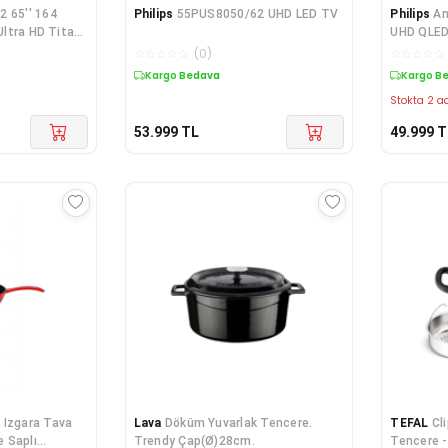
 65'' 164
Philips
55PUS8050/62 UHD LED TV
Philips
Am
 Ultra HD Titan
UHD QLED
Dolby At
☆
☆
☆
☆
☆
(
0
)
☆
☆
☆
☆
☆
Kargo Bedava
Kargo B
Stokta 2 ad
53.999
TL
49.999
T
 Izgara Tava
Lava
Döküm Yuvarlak Tencere.
TEFAL
Cl
 Saplı
Trendy Çap(Ø)28cm.
Tencere -