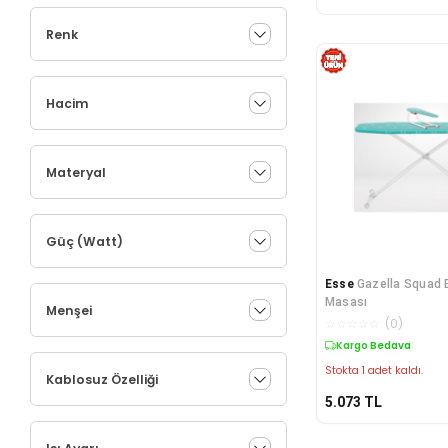
Renk
Hacim
Materyal
Güç (Watt)
Esse
Gazella Squad 
Masası
Menşei
☆
☆
☆
☆
☆
(
0
)
Kargo Bedava
Stokta 1 adet kaldı.
Kablosuz Özelliği
5.073
TL