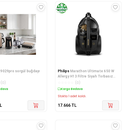
9029pro sorgül buğdayı
Philips
Marathon Ultimate 650 W
Allergy H13 Filtre Siyah Torbasız
Süpürge
(
0
)
☆
☆
☆
☆
☆
(
0
)
edava
Kargo Bedava
Stokta 1 adet kaldı.
L
17.666
TL