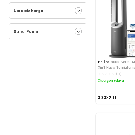
Ücretsiz Kargo
Satıcı Puanı
Philips
8000 Serisi A
3in1 Hava Temizleme
m3/sa Temiz Hava H
☆
☆
☆
☆
☆
(
0
)
Kargo Bedava
30.332
TL