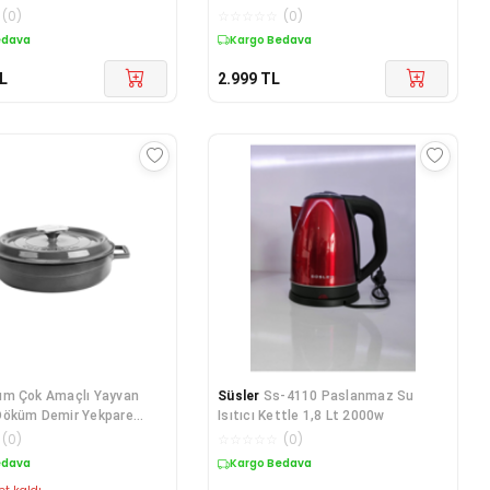
4008496759651
(
0
)
☆
☆
☆
☆
☆
(
0
)
edava
Kargo Bedava
L
2.999
TL
üm Çok Amaçlı Yayvan
Süsler
Ss-4110 Paslanmaz Su
Döküm Demir Yekpare
Isıtıcı Kettle 1,8 Lt 2000w
emium Serisi Çap(Ø)24cm.
(
0
)
☆
☆
☆
☆
☆
(
0
)
edava
Kargo Bedava