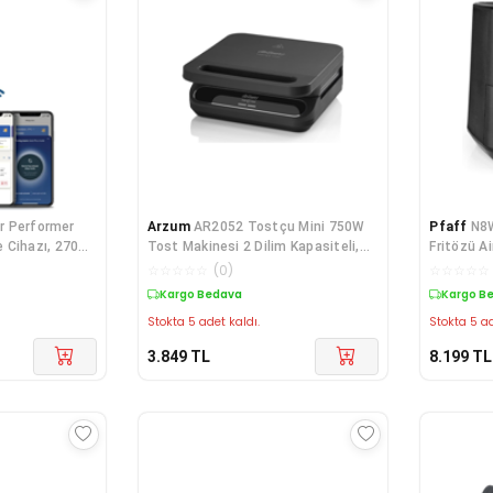
ir Performer
Arzum
AR2052 Tostçu Mini 750W
Pfaff
N8W
 Cihazı, 270
Tost Makinesi 2 Dilim Kapasiteli,
Fritözü Ai
ızı, AMF870/15
Siyah
☆
☆
☆
☆
☆
(
0
)
☆
☆
☆
☆
☆
Kargo Bedava
Kargo B
Stokta 5 adet kaldı.
Stokta 5 ad
3.849
TL
8.199
TL