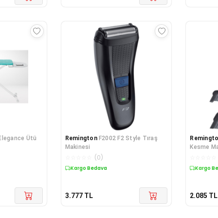
Elegance Ütü
Remington
F2002 F2 Style Tıraş
Remingt
Makinesi
Kesme Ma
☆
☆
☆
☆
☆
(
0
)
☆
☆
☆
☆
☆
Kargo Bedava
Kargo B
3.777
TL
2.085
TL