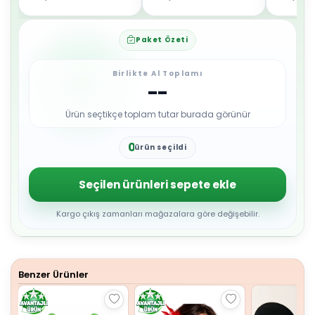
Paket Özeti
Birlikte Al Toplamı
--
Ürün seçtikçe toplam tutar burada görünür
0
ürün seçildi
1
2
3
Seçilen ürünleri sepete ekle
4
5
6
Kargo çıkış zamanları mağazalara göre değişebilir.
7
8
9
Benzer Ürünler