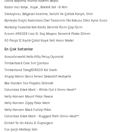
Lastik Boyama Yazma Kalemi Beyaz
Kadın Inci Kolye , Küpe , Bileklik Set -8 Mm
Sıkılaştırıcı, Bölgesel İncelme, Selülit Ve Çatlak Karşıtı, Slim
Bymeyla Güçlü Kadınlara Özel Tasarımlı Oto Kokusu Dikiz Ayna Süsü
Narkalıp Yuvarlak Kek Kalıbı Derinlik 15cm Çap 12cm
Arzum AR5028 Lisa XL Saç Maşası Seramik Plaka 32mm
60 Parça 12 Kişilik Çatal Kaşık Seti Hasır Model
En Çok Satanlar
Acousticworld Hello Kitty Peluş Oyuncak
Timberback Core Sırt Çantası
Timberland Tdwgf2183201 Kol Saati
Ahşap Marin Deniz Feneri Dekoratif Hediyelik
Bee Garden Sivi Propolis Ekstrakt
Columbia Erkek Mont - White Out İi Omni-Heat™
Helly Hansen Mount Polar Fleece
Helly Hansen Zippy Polar Mont
Helly Hansen Block Fullzip Polar
Columbia Erkek Mont - Rugged Path Omni-Heat™
Einhell Te-Hv Akülü El Süpürgesi
Cvs Şarjli Matkap Seti