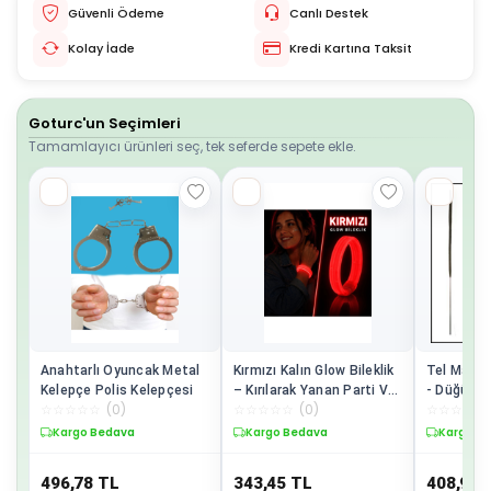
Güvenli Ödeme
Canlı Destek
Kolay İade
Kredi Kartına Taksit
Goturc'un Seçimleri
Tamamlayıcı ürünleri seç, tek seferde sepete ekle.
Anahtarlı Oyuncak Metal
Kırmızı Kalın Glow Bileklik
Tel Mayta
Kelepçe Polis Kelepçesi
– Kırılarak Yanan Parti Ve
- Düğün K
☆
☆
☆
☆
☆
(
0
)
☆
☆
☆
☆
☆
(
0
)
☆
☆
☆
☆
☆
Festival Bilekliği
Veda May
Kargo Bedava
Kargo Bedava
Kargo B
496,78
TL
343,45
TL
408,98