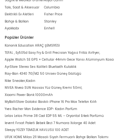
Sağlık & Medikal Ürünler
Royal Canin
Takı, Saat & Aksesuar
Columbia
Elektrikli Ev Aletleri
Fisher Price
Bahçe & Balkon
Stanley
Ayakkabı
Einhell
Popüler Ürünler
Kanonik Education ARAÇ ŞEMSİYESİ
TEFAL , Ey505d Easy Fry & Grill Precision Yağsız Fritöz Airfryer,
Apple Watch SE GPS + Cellular 44mm Gece Yarısı Alüminyum Kasa
AyrStore Stereo Ses Kaliteli Bluetooth Kulaklık
Ray-Ban 4340 710/M2 50 Unisex Güneş Gözlüğü
Nike Sneaker,Kadın
NIVEA Nivea SUN Hassas Yüz Güneş Kremi 50ml,
Xiaomi Power Bank 10000mAh
MyBalliStore Galaksi Baskılı iPhone 16 Pro Max Telefon Kılıfı
Yves Rocher Mon Evidence EDP- Kadın Parfüm
Lelas Lelas Prime 38 Cool EDP 55 ML – Oryantal Erkek Parfümü
levent Fırsat Paketi Bebek Bezi 7 Numara Xxlarge 40 Adet
Sleepy YÜZEY TEMİZLİK HAVLUSU 100 ADET
UFUK HOME Milas 211 Masalı Siyah Fermuarlı Bahçe Balkon Takımı