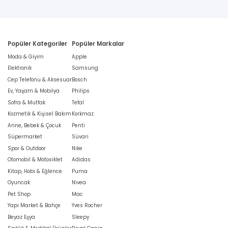
Popüler Kategoriler
Popüler Markalar
Moda & Giyim
Apple
Elektronik
Samsung
Cep Telefonu & Aksesuar
Bosch
Ev, Yaşam & Mobilya
Philips
Sofra & Mutfak
Tefal
Kozmetik & Kişisel Bakım
Korkmaz
Anne, Bebek & Çocuk
Penti
Süpermarket
Süvari
Spor & Outdoor
Nike
Otomobil & Motosiklet
Adidas
Kitap, Hobi & Eğlence
Puma
Oyuncak
Nivea
Pet Shop
Mac
Yapı Market & Bahçe
Yves Rocher
Beyaz Eşya
Sleepy