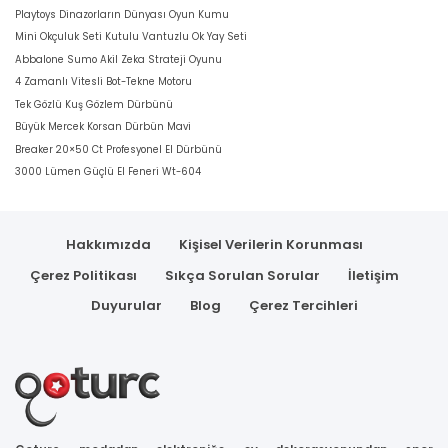
Playtoys Dinazorların Dünyası Oyun Kumu
Mini Okçuluk Seti Kutulu Vantuzlu Ok Yay Seti
Abbalone Sumo Akil Zeka Strateji Oyunu
4 Zamanlı Vitesli Bot-Tekne Motoru
Tek Gözlü Kuş Gözlem Dürbünü
Büyük Mercek Korsan Dürbün Mavi
Breaker 20×50 Ct Profesyonel El Dürbünü
3000 Lümen Güçlü El Feneri Wt-604
Hakkımızda
Kişisel Verilerin Korunması
Çerez Politikası
Sıkça Sorulan Sorular
İletişim
Duyurular
Blog
Çerez Tercihleri