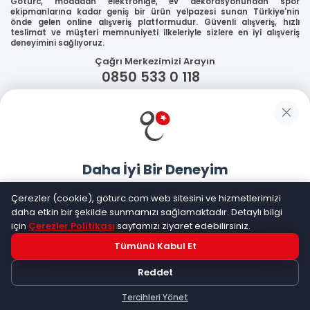
Goturc, modadan elektroniğe, ev dekorasyonundan spor
ekipmanlarına kadar geniş bir ürün yelpazesi sunan Türkiye'nin
önde gelen online alışveriş platformudur. Güvenli alışveriş, hızlı
teslimat ve müşteri memnuniyeti ilkeleriyle sizlere en iyi alışveriş
deneyimini sağlıyoruz.
Çağrı Merkezimizi Arayın
0850 533 0 118
WhatsApp Destek
Güvenliğiniz
Daha İyi Bir Deneyim
Sosyal Medya
Goturc mobil uygulamasıyla daha hızlı ve kolay alışveriş
Çerezler (cookie), goturc.com web sitesini ve hizmetlerimizi
yapın
daha etkin bir şekilde sunmamızı sağlamaktadır. Detaylı bilgi
için
Çerezler Politikası
sayfamızı ziyaret edebilirsiniz.
Mobil Uygulamalarımız
Tümünü Kabul Et
Hemen Dene!
Reddet
Uygulama yüklüyse açılacak, değilse
Google Play
'e
yönlendirileceksiniz
Tercihleri Yönet