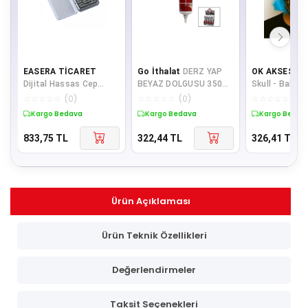
EASERA TİCARET
Go İthalat
DERZ YAP
OK AKSESUA
Dijital Hassas Cep
BEYAZ DOLGUSU 350GR
Skull - Bakır 
Terazisi (5473)
(5224)
Turkuaz Saçlı
☆
☆
☆
☆
☆
(
0
)
☆
☆
☆
☆
☆
(
0
)
☆
☆
☆
☆
☆
(
0
)
Maske (5060)
Kargo Bedava
Kargo Bedava
Kargo Bedav
833,75
TL
322,44
TL
326,41
TL
Ürün Açıklaması
Ürün Teknik Özellikleri
Değerlendirmeler
Taksit Seçenekleri