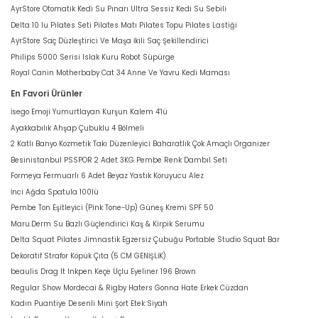
AyrStore Otomatik Kedi Su Pınarı Ultra Sessiz Kedi Su Sebili
Delta 10 lu Pilates Seti Pilates Matı Pilates Topu Pilates Lastiği
AyrStore Saç Düzleştirici Ve Maşa İkili Saç Şekillendirici
Philips 5000 Serisi Islak Kuru Robot Süpürge
Royal Canin Motherbaby Cat 34 Anne Ve Yavru Kedi Maması
En Favori Ürünler
İsego Emoji Yumurtlayan Kurşun Kalem 4'lü
Ayakkabılık Ahşap Çubuklu 4 Bölmeli
2 Katlı Banyo Kozmetik Takı Düzenleyici Baharatlık Çok Amaçlı Organizer
Besinistanbul PSSPOR 2 Adet 3KG Pembe Renk Dambıl Seti
Formeya Fermuarlı 6 Adet Beyaz Yastık Koruyucu Alez
İnci Ağda Spatula 100lü
Pembe Ton Eşitleyici (Pink Tone-Up) Güneş Kremi SPF 50
Maru.Derm Su Bazlı Güçlendirici Kaş & Kirpik Serumu
Delta Squat Pilates Jimnastik Egzersiz Çubuğu Portable Studio Squat Bar
Dekoratif Strafor Köpük Çıta (5 CM GENİŞLİK)
beaulis Drag It Inkpen Keçe Uçlu Eyeliner 196 Brown
Regular Show Mordecai & Rigby Haters Gonna Hate Erkek Cüzdan
Kadın Puantiye Desenli Mini Şort Etek Siyah