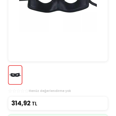
Henüz değerlendirme yok
314,92
TL