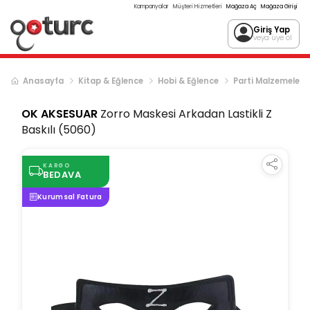
Kampanyalar
Müşteri Hizmetleri
Mağaza Aç
Mağaza Girişi
Giriş Yap
veya üye ol
Anasayfa
Kitap & Eğlence
Hobi & Eğlence
Parti Malzemeleri
OK AKSESUAR
Zorro Maskesi Arkadan Lastikli Z
Baskılı (5060)
KARGO
BEDAVA
Kurumsal Fatura