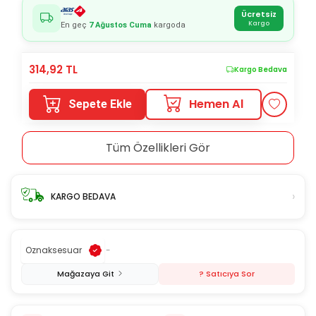
Ücretsiz
Kargo
En geç
7 Ağustos Cuma
kargoda
314,92
TL
Kargo Bedava
Hemen Al
Sepete Ekle
Tüm Özellikleri Gör
›
KARGO BEDAVA
Oznaksesuar
-
Mağazaya Git
? Satıcıya Sor