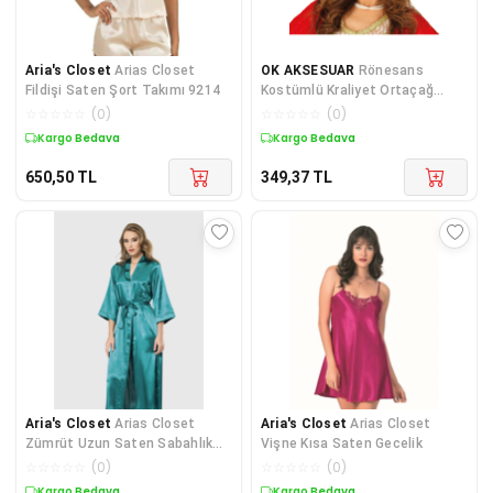
Aria's Closet
Arias Closet
OK AKSESUAR
Rönesans
Fildişi Saten Şort Takımı 9214
Kostümlü Kraliyet Ortaçağ
Gümüş Kraliçe Prenses Tacı (50
☆
☆
☆
☆
☆
(
0
)
☆
☆
☆
☆
☆
(
0
)
Kargo Bedava
Kargo Bedava
650,50
TL
349,37
TL
Aria's Closet
Arias Closet
Aria's Closet
Arias Closet
Zümrüt Uzun Saten Sabahlık
Vişne Kısa Saten Gecelik
OZN-12554
☆
☆
☆
☆
☆
(
0
)
☆
☆
☆
☆
☆
(
0
)
Kargo Bedava
Kargo Bedava