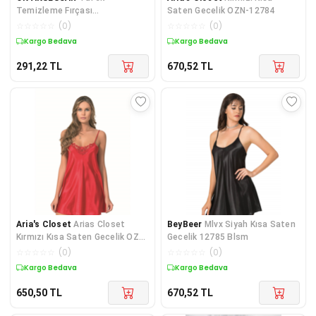
Temizleme Fırçası
Saten Gecelik OZN-12784
GO50606097510
☆
☆
☆
☆
☆
(
0
)
☆
☆
☆
☆
☆
(
0
)
Kargo Bedava
Kargo Bedava
291,22
TL
670,52
TL
Aria's Closet
Arias Closet
BeyBeer
Mlvx Siyah Kısa Saten
Kırmızı Kısa Saten Gecelik OZN-
Gecelik 12785 Blsm
12886
☆
☆
☆
☆
☆
(
0
)
☆
☆
☆
☆
☆
(
0
)
Kargo Bedava
Kargo Bedava
650,50
TL
670,52
TL