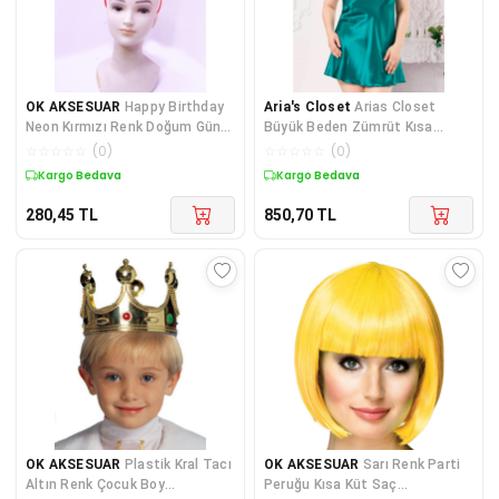
OK AKSESUAR
Happy Birthday
Aria's Closet
Arias Closet
Neon Kırmızı Renk Doğum Günü
Büyük Beden Zümrüt Kısa
Tacı 24x15 cm GO50604
Saten Gecelik
☆
☆
☆
☆
☆
(
0
)
☆
☆
☆
☆
☆
(
0
)
Kargo Bedava
Kargo Bedava
280,45
TL
850,70
TL
OK AKSESUAR
Plastik Kral Tacı
OK AKSESUAR
Sarı Renk Parti
Altın Renk Çocuk Boy
Peruğu Kısa Küt Saç