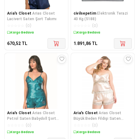
Aria's Closet
Arias Closet
civilsepetim
Elektronik Terazi
Lacivert Saten Şort Takımı
40 Kg (5188)
☆
☆
☆
☆
☆
(
0
)
☆
☆
☆
☆
☆
(
0
)
Kargo Bedava
Kargo Bedava
670,52
TL
1.891,86
TL
Aria's Closet
Arias Closet
Aria's Closet
Arias Closet
Petrol Saten Babydoll Şort
Büyük Beden Fildişi Saten
Takımı
Babydoll Şort Takımı
☆
☆
☆
☆
☆
(
0
)
☆
☆
☆
☆
☆
(
0
)
Kargo Bedava
Kargo Bedava