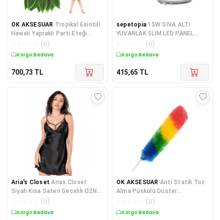
OK AKSESUAR
Tropikal Esintili
sepetopia
15W SIVA ALTI
Hawaii Yapraklı Parti Eteği
YUVARLAK SLIM LED PANEL
Çocuk Boy (5060)
(5534)
☆
☆
☆
☆
☆
(
0
)
☆
☆
☆
☆
☆
(
0
)
Kargo Bedava
Kargo Bedava
700,73
TL
415,65
TL
Aria's Closet
Arias Closet
OK AKSESUAR
Anti Statik Toz
Siyah Kısa Saten Gecelik OZN-
Alma Püskülü Duster
14150
GO50607011340
☆
☆
☆
☆
☆
(
0
)
☆
☆
☆
☆
☆
(
0
)
Kargo Bedava
Kargo Bedava