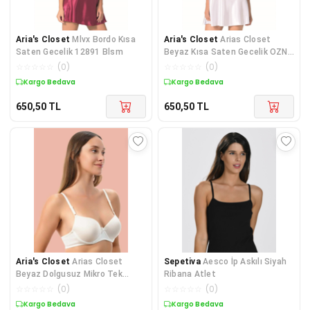
Aria's Closet
Mlvx Bordo Kısa
Aria's Closet
Arias Closet
Saten Gecelik 12891 Blsm
Beyaz Kısa Saten Gecelik OZN-
12885
☆
☆
☆
☆
☆
(
0
)
☆
☆
☆
☆
☆
(
0
)
Kargo Bedava
Kargo Bedava
650,50
TL
650,50
TL
Aria's Closet
Arias Closet
Sepetiva
Aesco İp Askılı Siyah
Beyaz Dolgusuz Mikro Tek
Ribana Atlet
Sütyen
☆
☆
☆
☆
☆
(
0
)
☆
☆
☆
☆
☆
(
0
)
Kargo Bedava
Kargo Bedava