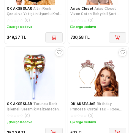
OK AKSESUAR
Altın Renk
Aria's Closet
Arias Closet
Çocuk ve Yetişkin Uyumlu Kral
Vizon Saten Babydoll Şort
Tacı GO50603028070
Takımı
☆
☆
☆
☆
☆
(
0
)
☆
☆
☆
☆
☆
(
0
)
Kargo Bedava
Kargo Bedava
349,37
TL
730,58
TL
OK AKSESUAR
Turuncu Renk
OK AKSESUAR
Birthday
İşlemeli Seramik Malzemeden
Princess Kristal Taç – Rose
İmal Venedik Uzun Maske
Gold Kaplama (5060)
☆
☆
☆
☆
☆
(
0
)
☆
☆
☆
☆
☆
(
0
)
Kargo Bedava
Kargo Bedava
252,38
TL
572
TL