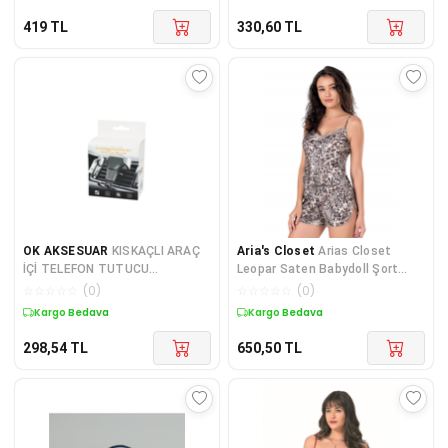
419
TL
330,60
TL
OK AKSESUAR
KISKAÇLI ARAÇ
Aria's Closet
Arias Closet
İÇİ TELEFON TUTUCU
Leopar Saten Babydoll Şort
GO50608062340
Takımı
☆
☆
☆
☆
☆
(
0
)
☆
☆
☆
☆
☆
(
0
)
Kargo Bedava
Kargo Bedava
298,54
TL
650,50
TL