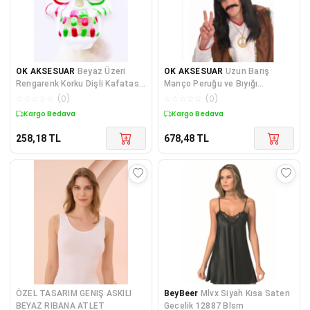
OK AKSESUAR
Beyaz Üzeri
OK AKSESUAR
Uzun Barış
Rengarenk Korku Dişli Kafatası
Manço Peruğu ve Bıyığı
Maskesi 30x22 cm GO50
GO50601707730
☆
☆
☆
☆
☆
(
0
)
☆
☆
☆
☆
☆
(
0
)
Kargo Bedava
Kargo Bedava
258,18
TL
678,48
TL
ÖZEL TASARIM GENIŞ ASKILI
BeyBeer
Mlvx Siyah Kısa Saten
BEYAZ RIBANA ATLET
Gecelik 12887 Blsm