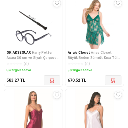
OK AKSESUAR
Harry Potter
Aria's Closet
Arias Closet
Asası 30 cm ve Siyah Çerçeveli
Büyük Beden Zümrüt Kısa Tül
Harry Potter Gözlüğü
Gecelik
☆
☆
☆
☆
☆
(
0
)
☆
☆
☆
☆
☆
(
0
)
Kargo Bedava
Kargo Bedava
583,27
TL
670,52
TL