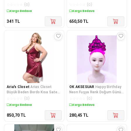
☆
☆
☆
☆
☆
(
0
)
☆
☆
☆
☆
☆
(
0
)
Kargo Bedava
Kargo Bedava
341
TL
650,50
TL
Aria's Closet
Arias Closet
OK AKSESUAR
Happy Birthday
Büyük Beden Bordo Kısa Saten
Neon Fuşya Renk Doğum Günü
Gecelik
Tacı 24x15 cm GO5060428
☆
☆
☆
☆
☆
(
0
)
☆
☆
☆
☆
☆
(
0
)
Kargo Bedava
Kargo Bedava
850,70
TL
280,45
TL