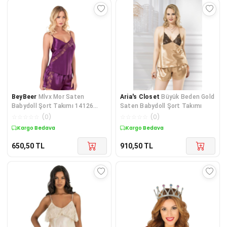
BeyBeer
Mlvx Mor Saten
Aria's Closet
Büyük Beden Gold
Babydoll Şort Takımı 14126
Saten Babydoll Şort Takımı
Blsm
☆
☆
☆
☆
☆
(
0
)
☆
☆
☆
☆
☆
(
0
)
Kargo Bedava
Kargo Bedava
650,50
TL
910,50
TL