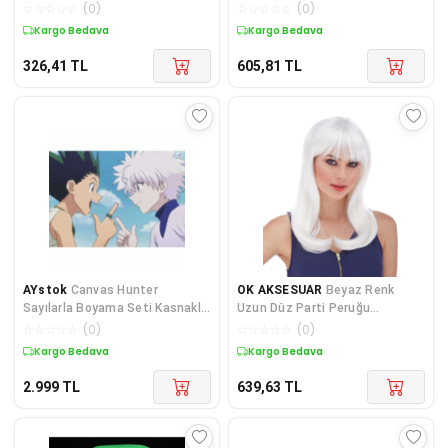
GO50605484460
GO50609797320
☆
☆
☆
☆
☆
(
0
)
☆
☆
☆
☆
☆
(
0
)
Kargo Bedava
Kargo Bedava
326,41
TL
605,81
TL
AYstok
Canvas Hunter
OK AKSESUAR
Beyaz Renk
Sayılarla Boyama Seti Kasnaklı
Uzun Düz Parti Peruğu
70 X 90 Cm
GO50604222280
☆
☆
☆
☆
☆
(
0
)
☆
☆
☆
☆
☆
(
0
)
Kargo Bedava
Kargo Bedava
2.999
TL
639,63
TL