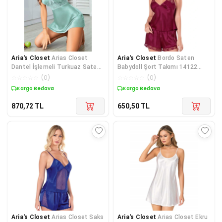
Aria's Closet
Arias Closet
Aria's Closet
Bordo Saten
Dantel İşlemeli Turkuaz Saten
Babydoll Şort Takımı 14122
Gecelik
[Beybeer]
☆
☆
☆
☆
☆
(
0
)
☆
☆
☆
☆
☆
(
0
)
Kargo Bedava
Kargo Bedava
870,72
TL
650,50
TL
Aria's Closet
Arias Closet Saks
Aria's Closet
Arias Closet Ekru