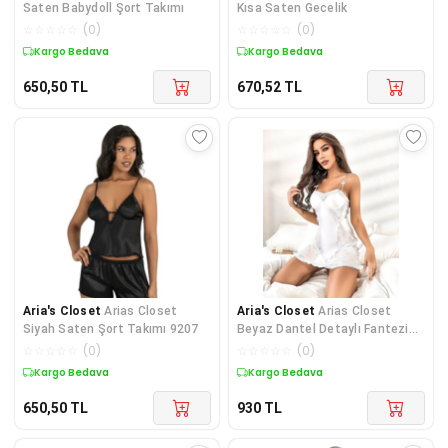
Saten Babydoll Şort Takımı
Kısa Saten Gecelik
☆
☆
☆
☆
☆
(
0
)
☆
☆
☆
☆
☆
(
0
)
Kargo Bedava
Kargo Bedava
650,50
TL
670,52
TL
Aria's Closet
Arias Closet
Aria's Closet
Arias Closet
Siyah Saten Şort Takımı 9207
Beyaz Dantel Detaylı Fantezi
Mini Saten Gecelik
☆
☆
☆
☆
☆
(
0
)
☆
☆
☆
☆
☆
(
0
)
Kargo Bedava
Kargo Bedava
650,50
TL
930
TL