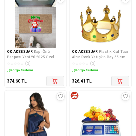
OK AKSESUAR
Kapı Önü
OK AKSESUAR
Plastik Kral Tacı
Paspası Yeni Yıl 2025 Özel
Altın Renk Yetişkin Boy 55 cm
Tasarım Model 55
GO50604687580
☆
☆
☆
☆
☆
(
0
)
☆
☆
☆
☆
☆
(
0
)
Kargo Bedava
Kargo Bedava
374,60
TL
326,41
TL