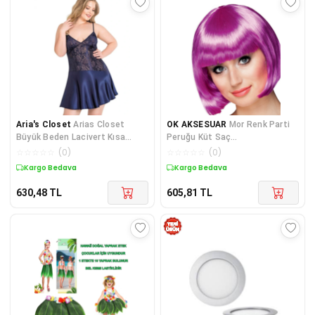
Aria's Closet
Arias Closet
OK AKSESUAR
Mor Renk Parti
Büyük Beden Lacivert Kısa
Peruğu Küt Saç
Saten Gecelik
GO50602679040
☆
☆
☆
☆
☆
(
0
)
☆
☆
☆
☆
☆
(
0
)
Kargo Bedava
Kargo Bedava
630,48
TL
605,81
TL