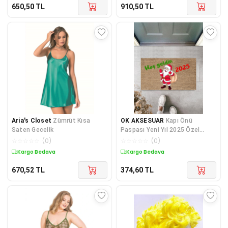
650,50
TL
910,50
TL
Aria's Closet
Zümrüt Kısa
OK AKSESUAR
Kapı Önü
Saten Gecelik
Paspası Yeni Yıl 2025 Özel
Tasarım Model 70
☆
☆
☆
☆
☆
(
0
)
☆
☆
☆
☆
☆
(
0
)
Kargo Bedava
Kargo Bedava
670,52
TL
374,60
TL