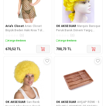
Aria's Closet
Arias Closet
OK AKSESUAR
Marquis Baroque
Büyük Beden Haki Kısa Tül
Peruk Barok Dönem Yargıç
Gecelik
Peruğu Sarı Renk GO50603
☆
☆
☆
☆
☆
(
0
)
☆
☆
☆
☆
☆
(
0
)
Kargo Bedava
Kargo Bedava
670,52
TL
700,73
TL
OK AKSESUAR
Sarı Renk
OK AKSESUAR
AHŞAP RENK - 5