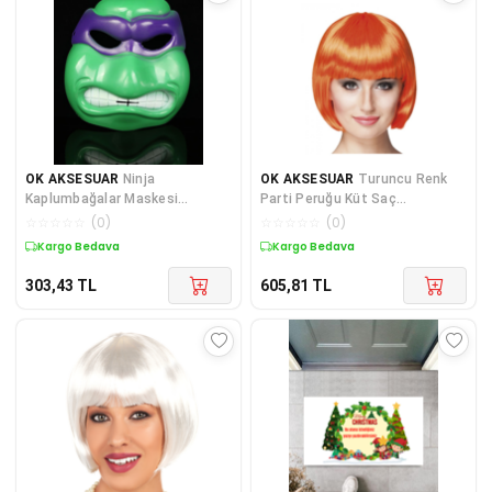
OK AKSESUAR
Ninja
OK AKSESUAR
Turuncu Renk
Kaplumbağalar Maskesi
Parti Peruğu Küt Saç
Donatello Maskesi (5060)
GO50603150520
☆
☆
☆
☆
☆
(
0
)
☆
☆
☆
☆
☆
(
0
)
Kargo Bedava
Kargo Bedava
303,43
TL
605,81
TL