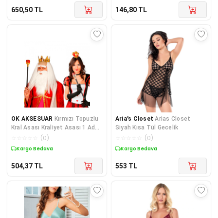
650,50
TL
146,80
TL
OK AKSESUAR
Kırmızı Topuzlu
Aria's Closet
Arias Closet
Kral Asası Kraliyet Asası 1 Adet
Siyah Kısa Tül Gecelik
GO50604832570
☆
☆
☆
☆
☆
(
0
)
☆
☆
☆
☆
☆
(
0
)
Kargo Bedava
Kargo Bedava
504,37
TL
553
TL