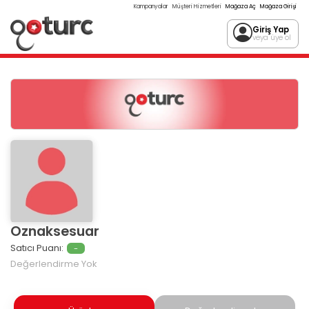
Kampanyalar
Müşteri Hizmetleri
Mağaza Aç
Mağaza Girişi
Giriş Yap
veya üye ol
Oznaksesuar
Satıcı Puanı:
-
Değerlendirme Yok