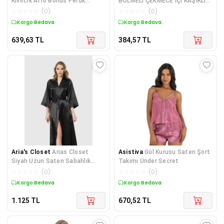
Kıvırcık Afro Bonus Peruk
BÖLMELİ ÇEKMECE İÇİ KAŞIKLIK
GO50603711390
36X29CM GO50608088990
☆
☆
☆
☆
☆
(
0
)
☆
☆
☆
☆
☆
(
0
)
Kargo Bedava
Kargo Bedava
639,63
TL
384,57
TL
Aria's Closet
Arias Closet
Asistiva
Gül Kurusu Saten Şort
Siyah Uzun Saten Sabahlık
Takımı Under Secret
OZN-12544
☆
☆
☆
☆
☆
(
0
)
☆
☆
☆
☆
☆
(
0
)
Kargo Bedava
Kargo Bedava
1.125
TL
670,52
TL