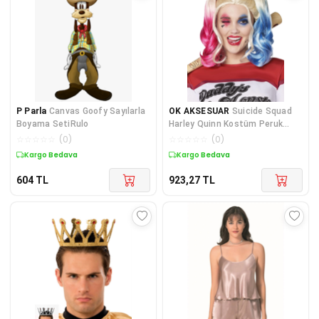
P Parla
Canvas Goofy Sayılarla
OK AKSESUAR
Suicide Squad
Boyama SetiRulo
Harley Quinn Kostüm Peruk
(5060)
☆
☆
☆
☆
☆
(
0
)
☆
☆
☆
☆
☆
(
0
)
Kargo Bedava
Kargo Bedava
604
TL
923,27
TL