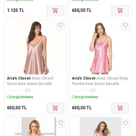
1.125
TL
650,50
TL
Aria's Closet
Arias Closet
Aria's Closet
Arias Closet Koyu
Vizon Kısa Saten Gecelik
Pembe Kısa Saten Gecelik
☆
☆
☆
☆
☆
(
0
)
☆
☆
☆
☆
☆
(
0
)
Kargo Bedava
Kargo Bedava
650,50
TL
650,50
TL