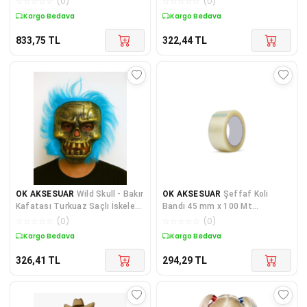
☆
☆
☆
☆
☆
(
0
)
☆
☆
☆
☆
☆
(
0
)
Kargo Bedava
Kargo Bedava
833,75
TL
322,44
TL
OK AKSESUAR
Wild Skull - Bakır
OK AKSESUAR
Şeffaf Koli
Kafatası Turkuaz Saçlı İskelet
Bandı 45 mm x 100 Mt
Maske (5060)
GO5060972
☆
☆
☆
☆
☆
(
0
)
☆
☆
☆
☆
☆
(
0
)
Kargo Bedava
Kargo Bedava
326,41
TL
294,29
TL