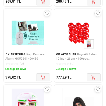
269,81
TL
280,45
TL
OK AKSESUAR
Kapı Pencere
OK AKSESUAR
Bayrakli Balon
Alarmı GO50601406450
10 İnç - 26cm - 100pcs
Go5060gok160171
☆
☆
☆
☆
☆
(
0
)
☆
☆
☆
☆
☆
(
0
)
Kargo Bedava
Kargo Bedava
378,02
TL
777,29
TL