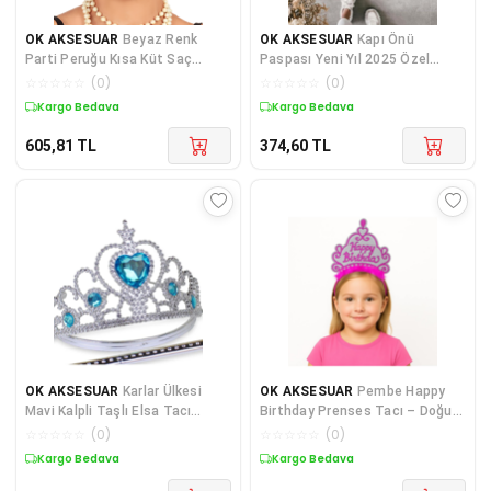
OK AKSESUAR
Beyaz Renk
OK AKSESUAR
Kapı Önü
Parti Peruğu Kısa Küt Saç
Paspası Yeni Yıl 2025 Özel
GO50609311950
Tasarım Model 27
☆
☆
☆
☆
☆
(
0
)
☆
☆
☆
☆
☆
(
0
)
Kargo Bedava
Kargo Bedava
605,81
TL
374,60
TL
OK AKSESUAR
Karlar Ülkesi
OK AKSESUAR
Pembe Happy
Mavi Kalpli Taşlı Elsa Tacı
Birthday Prenses Tacı – Doğum
GO50604008590
Günü Taç Aksesuarı (5060)
☆
☆
☆
☆
☆
(
0
)
☆
☆
☆
☆
☆
(
0
)
Kargo Bedava
Kargo Bedava