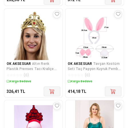
OK AKSESUAR
Altın Renk
OK AKSESUAR
Tavşan Kostüm
Plastik Prenses Tacı Kraliçe
Seti Taç Papyon Kuyruk Pembe
Tacı 60 cm GO50608948630
Renk GO50605049470
☆
☆
☆
☆
☆
(
0
)
☆
☆
☆
☆
☆
(
0
)
Kargo Bedava
Kargo Bedava
326,41
TL
414,18
TL