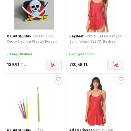
OK AKSESUAR
Korsan Kılıçlı
BeyBeer
Kırmızı Saten Babydoll
Çocuk Uyumlu Plastik Korsan
Şort Takımı 12873 [Beybeer]
Yüzüğü GO50609974560
☆
☆
☆
☆
☆
(
0
)
☆
☆
☆
☆
☆
(
0
)
Kargo Bedava
Kargo Bedava
139,91
TL
730,58
TL
OK AKSESUAR
Tüfek
Aria's Closet
Kırmızı Kısa