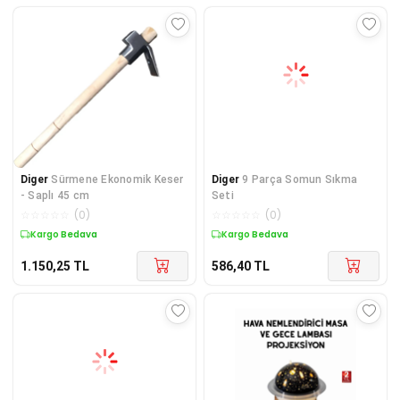
Diger
Sürmene Ekonomik Keser
Diger
9 Parça Somun Sıkma
- Saplı 45 cm
Seti
☆
☆
☆
☆
☆
(
0
)
☆
☆
☆
☆
☆
(
0
)
Kargo Bedava
Kargo Bedava
1.150,25
TL
586,40
TL