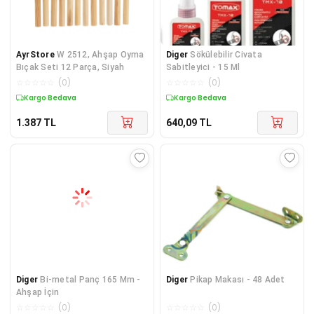
AyrStore
W 2512, Ahşap Oyma
Diger
Sökülebilir Civata
Bıçak Seti 12 Parça, Siyah
Sabitleyici - 15 Ml
☆
☆
☆
☆
☆
(
0
)
☆
☆
☆
☆
☆
(
0
)
Kargo Bedava
Kargo Bedava
1.387
TL
640,09
TL
Diger
Bi-metal Panç 165 Mm -
Diger
Pikap Makası - 48 Adet
Ahşap İçin
☆
☆
☆
☆
☆
(
0
)
☆
☆
☆
☆
☆
(
0
)