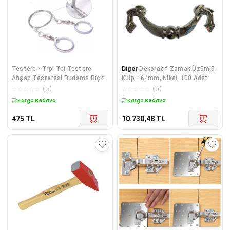
Testere - Tipi Tel Testere
Diger
Dekoratif Zamak Üzümlü
Ahşap Testeresi Budama Bıçkı
Kulp - 64mm, Nikel, 100 Adet
☆
☆
☆
☆
☆
(
0
)
☆
☆
☆
☆
☆
(
0
)
Kargo Bedava
Kargo Bedava
475
TL
10.730,48
TL