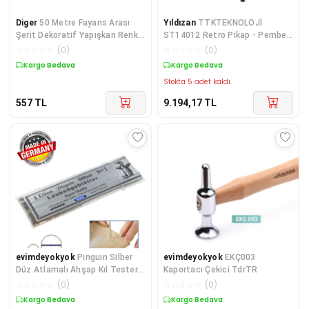
Diger
50 Metre Fayans Arası
Yıldızan
TTKTEKNOLOJİ
Şerit Dekoratif Yapışkan Renkli
ST14012 Retro Pikap - Pembe -
Dekor Su Ge
Bluetooth ve Şarj Özel
☆
☆
☆
☆
☆
(
0
)
☆
☆
☆
☆
☆
(
0
)
Kargo Bedava
Kargo Bedava
Stokta 5 adet kaldı.
557
TL
9.194,17
TL
evimdeyokyok
Pinguin Silber
evimdeyokyok
EKÇ003
Düz Atlamalı Ahşap Kıl Testere
Kaportacı Çekici TdrTR
Ağzı No:7 - 144 Ade
☆
☆
☆
☆
☆
(
0
)
☆
☆
☆
☆
☆
(
0
)
Kargo Bedava
Kargo Bedava