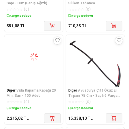
Sapı - Düz (Geniş Ağızlı)
Silikon Tabanca
☆
☆
☆
☆
☆
(
0
)
☆
☆
☆
☆
☆
(
0
)
Kargo Bedava
Kargo Bedava
551,08
TL
710,35
TL
Diger
Vida Kapama Kapağı 20
Diger
Avusturya Çift Öküz El
Mm, Sarı - 100 Adet
Tırpanı 75 Cm - Saplı 6 Parça
Set
☆
☆
☆
☆
☆
(
0
)
☆
☆
☆
☆
☆
(
0
)
Kargo Bedava
Kargo Bedava
2.215,02
TL
15.338,10
TL