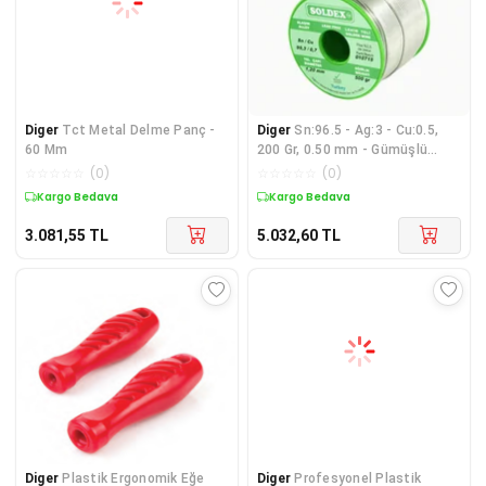
Diger
Tct Metal Delme Panç -
Diger
Sn:96.5 - Ag:3 - Cu:0.5,
60 Mm
200 Gr, 0.50 mm - Gümüşlü
Kurşunsuz Lehi
☆
☆
☆
☆
☆
(
0
)
☆
☆
☆
☆
☆
(
0
)
Kargo Bedava
Kargo Bedava
3.081,55
TL
5.032,60
TL
Diger
Plastik Ergonomik Eğe
Diger
Profesyonel Plastik