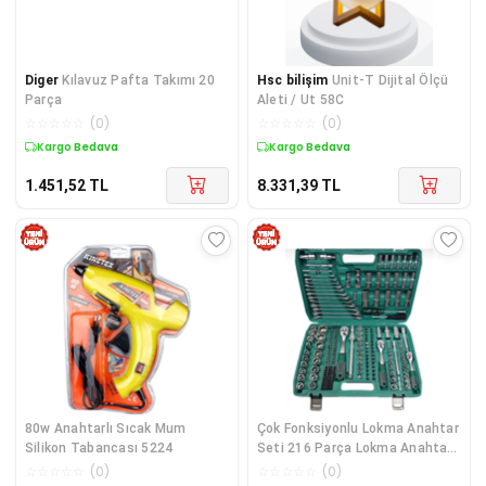
Diger
Kılavuz Pafta Takımı 20
Hsc bilişim
Unit-T Dijital Ölçü
Parça
Aleti / Ut 58C
☆
☆
☆
☆
☆
(
0
)
☆
☆
☆
☆
☆
(
0
)
Kargo Bedava
Kargo Bedava
1.451,52
TL
8.331,39
TL
80w Anahtarlı Sıcak Mum
Çok Fonksiyonlu Lokma Anahtar
Silikon Tabancası 5224
Seti 216 Parça Lokma Anahtar
Seti
☆
☆
☆
☆
☆
(
0
)
☆
☆
☆
☆
☆
(
0
)