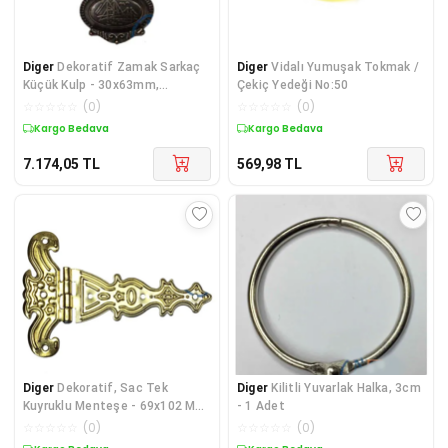
Diger
Dekoratif Zamak Sarkaç
Diger
Vidalı Yumuşak Tokmak /
Küçük Kulp - 30x63mm,
Çekiç Yedeği No:50
Eskitme, 75 Adet
☆
☆
☆
☆
☆
(
0
)
☆
☆
☆
☆
☆
(
0
)
Kargo Bedava
Kargo Bedava
7.174,05
TL
569,98
TL
Diger
Dekoratif, Sac Tek
Diger
Kilitli Yuvarlak Halka, 3cm
Kuyruklu Menteşe - 69x102 Mm,
- 1 Adet
Büyük, Sarı, 1 A
☆
☆
☆
☆
☆
(
0
)
☆
☆
☆
☆
☆
(
0
)