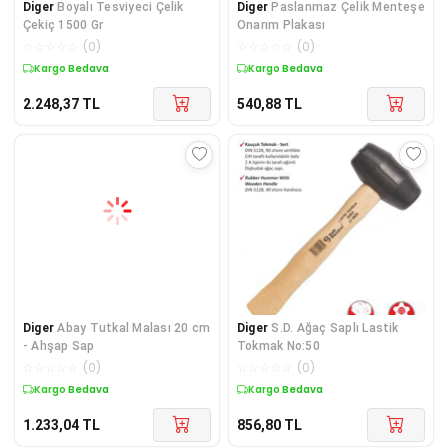
Diger
Boyalı Tesviyeci Çelik
Diger
Paslanmaz Çelik Menteşe
Çekiç 1500 Gr
Onarım Plakası
☆
☆
☆
☆
☆
(
0
)
☆
☆
☆
☆
☆
(
0
)
Kargo Bedava
Kargo Bedava
2.248,37
TL
540,88
TL
Diger
Abay Tutkal Malası 20 cm
Diger
S.D. Ağaç Saplı Lastik
- Ahşap Sap
Tokmak No:50
☆
☆
☆
☆
☆
(
0
)
☆
☆
☆
☆
☆
(
0
)
Kargo Bedava
Kargo Bedava
1.233,04
TL
856,80
TL