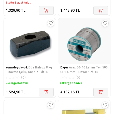
Stokta 3 adet kaldı.
1.329,90
TL
1.445,90
TL
evimdeyokyok
Düz Balyoz 8 kg
Diger
Arax 60-40 Lehim Teli 500
- Dövme Çelik, Sapsız TdrTR
Gr 1.6 mm - Sn:60 / Pb:40
☆
☆
☆
☆
☆
(
0
)
☆
☆
☆
☆
☆
(
0
)
Kargo Bedava
Kargo Bedava
1.524,90
TL
4.152,16
TL