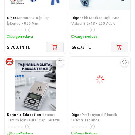
Diger
Marangoz Ağır Tip
Diger
Yhb Matkap Uçlu Sac
İşkence - 900 Mm
Vidası 3,9x13 - 200 Adet
☆
☆
☆
☆
☆
(
0
)
☆
☆
☆
☆
☆
(
0
)
Kargo Bedava
Kargo Bedava
5.700,14
TL
692,73
TL
Kanonik Education
Hassas
Diger
Profesyonel Plastik
Tartım İçin Dijital Cep Terazisi
Silikon Tabanca
Sayma Modlu Yeni Nesil
☆
☆
☆
☆
☆
(
0
)
☆
☆
☆
☆
☆
(
0
)
Kargo Bedava
Kargo Bedava