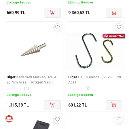
Kargo Bedava
Kargo Bedava
660,99
TL
9.360,52
TL
Diger
Kademeli Matkap Ucu 4-
Diger
Es - S Kanca 3,25x30 - 20
20 Mm Arası - Altıgen Saplı
Adet
☆
☆
☆
☆
☆
(
0
)
☆
☆
☆
☆
☆
(
0
)
Kargo Bedava
Kargo Bedava
1.315,38
TL
601,22
TL