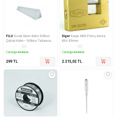
FUJI
Sıcak Mum Kalın Silikon
Diger
Kayar Milli Pirinç Asma
Çubuk Kalın– Silikon Tabancası
Kilit 80mm
1 kg mum
☆
☆
☆
☆
☆
(
0
)
☆
☆
☆
☆
☆
(
0
)
Kargo Bedava
Kargo Bedava
299
TL
2.215,02
TL