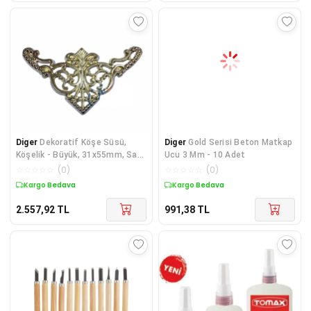
Diger
Dekoratif Köşe Süsü,
Diger
Gold Serisi Beton Matkap
Köşelik - Büyük, 31x55mm, Sarı,
Ucu 3 Mm - 10 Adet
100 Adet
☆
☆
☆
☆
☆
(
0
)
☆
☆
☆
☆
☆
(
0
)
Kargo Bedava
Kargo Bedava
2.557,92
TL
991,38
TL