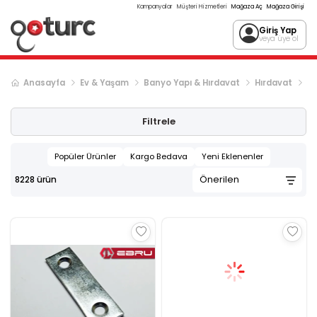
Kampanyalar
Müşteri Hizmetleri
Mağaza Aç
Mağaza Girişi
Giriş Yap
veya üye ol
Anasayfa
Ev & Yaşam
Banyo Yapı & Hırdavat
Hırdavat
Ma
Sonraki ürün sayfası, sayfa
2
Filtrele
Popüler Ürünler
Kargo Bedava
Yeni Eklenenler
8228
ürün