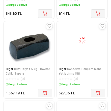
Kargo Bedava
Kargo Bedava
545,60
TL
614
TL
Diger
Düz Balyoz 5 kg - Dövme
Diger
Konserve Bahçem Nane
Çelik, Sapsız
Yetiştirme Kiti
☆
☆
☆
☆
☆
(
0
)
☆
☆
☆
☆
☆
(
0
)
Kargo Bedava
Kargo Bedava
1.567,19
TL
527,36
TL