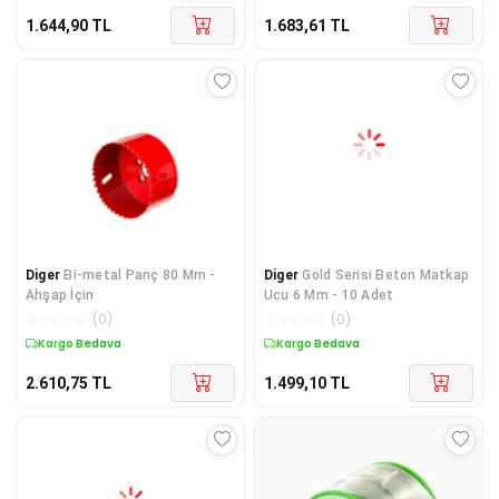
1.644,90
TL
1.683,61
TL
Diger
Bi-metal Panç 80 Mm -
Diger
Gold Serisi Beton Matkap
Ahşap İçin
Ucu 6 Mm - 10 Adet
☆
☆
☆
☆
☆
(
0
)
☆
☆
☆
☆
☆
(
0
)
Kargo Bedava
Kargo Bedava
2.610,75
TL
1.499,10
TL