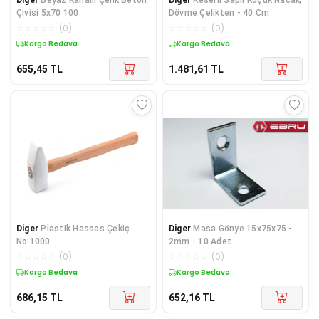
Çivisi 5x70 100
Dövme Çelikten - 40 Cm
☆
☆
☆
☆
☆
(
0
)
☆
☆
☆
☆
☆
(
0
)
Kargo Bedava
Kargo Bedava
655,45
TL
1.481,61
TL
Diger
Plastik Hassas Çekiç
Diger
Masa Gönye 15x75x75 -
No:1000
2mm - 10 Adet
☆
☆
☆
☆
☆
(
0
)
☆
☆
☆
☆
☆
(
0
)
Kargo Bedava
Kargo Bedava
686,15
TL
652,16
TL