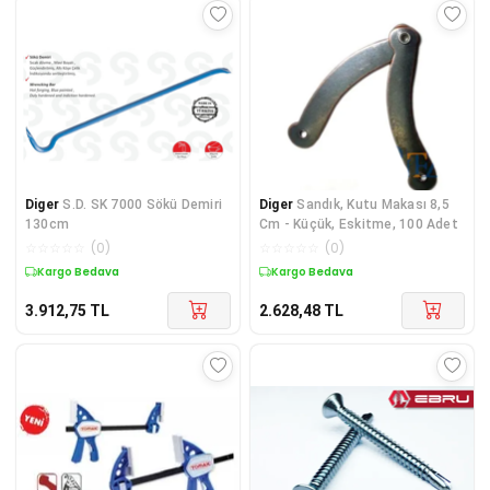
Diger
S.D. SK 7000 Sökü Demiri
Diger
Sandık, Kutu Makası 8,5
130cm
Cm - Küçük, Eskitme, 100 Adet
☆
☆
☆
☆
☆
(
0
)
☆
☆
☆
☆
☆
(
0
)
Kargo Bedava
Kargo Bedava
3.912,75
TL
2.628,48
TL