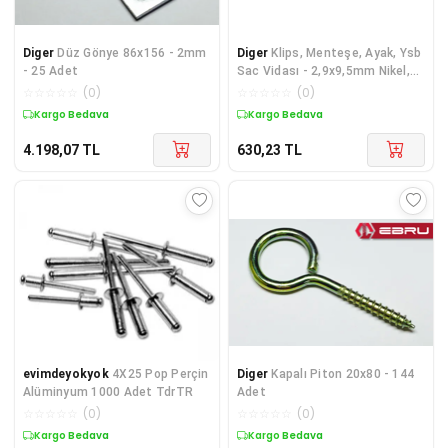
Diger
Düz Gönye 86x156 - 2mm
Diger
Klips, Menteşe, Ayak, Ysb
- 25 Adet
Sac Vidası - 2,9x9,5mm Nikel,
100 Adet
☆
☆
☆
☆
☆
(
0
)
☆
☆
☆
☆
☆
(
0
)
Kargo Bedava
Kargo Bedava
4.198,07
TL
630,23
TL
evimdeyokyok
4X25 Pop Perçin
Diger
Kapalı Piton 20x80 - 144
Alüminyum 1000 Adet TdrTR
Adet
☆
☆
☆
☆
☆
(
0
)
☆
☆
☆
☆
☆
(
0
)
Kargo Bedava
Kargo Bedava