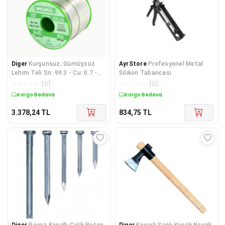
Diger
Kurşunsuz, Gümüşsüz
AyrStore
Profesyonel Metal
Lehim Teli Sn: 99.3 - Cu: 0.7 -
Silikon Tabancası
200 Gr, 0.50
☆
☆
☆
☆
☆
(
0
)
☆
☆
☆
☆
☆
(
0
)
Kargo Bedava
Kargo Bedava
3.378,24
TL
834,75
TL
Diger
Beyaz Kanallı Çelik Beton
Diger
Keserli Saplı Küçük Nacak,