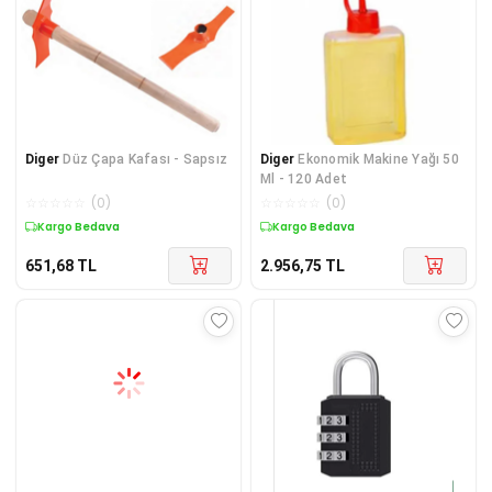
Diger
Düz Çapa Kafası - Sapsız
Diger
Ekonomik Makine Yağı 50
Ml - 120 Adet
☆
☆
☆
☆
☆
(
0
)
☆
☆
☆
☆
☆
(
0
)
Kargo Bedava
Kargo Bedava
651,68
TL
2.956,75
TL