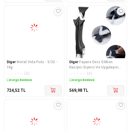
Diger
Metal Vida Pulu - 5/32 -
Diger
Fayans Derz Silikon
1kg
Kazıyıcı Sıyırıcı Ve Uygulayıcı
Aparat 3 ü 1
☆
☆
☆
☆
☆
(
0
)
☆
☆
☆
☆
☆
(
0
)
Kargo Bedava
Kargo Bedava
724,52
TL
569,98
TL