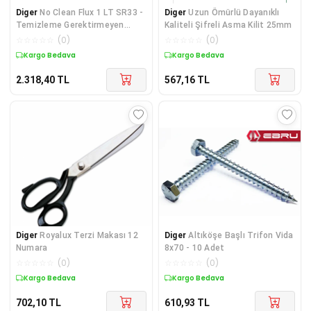
Diger
No Clean Flux 1 LT SR33 -
Diger
Uzun Ömürlü Dayanıklı
Temizleme Gerektirmeyen
Kaliteli Şifreli Asma Kilit 25mm
Lehim Suları
☆
☆
☆
☆
☆
(
0
)
☆
☆
☆
☆
☆
(
0
)
Kargo Bedava
Kargo Bedava
2.318,40
TL
567,16
TL
Diger
Royalux Terzi Makası 12
Diger
Altıköşe Başlı Trifon Vida
Numara
8x70 - 10 Adet
☆
☆
☆
☆
☆
(
0
)
☆
☆
☆
☆
☆
(
0
)
Kargo Bedava
Kargo Bedava
702,10
TL
610,93
TL