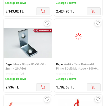
Kargo Bedava
Kargo Bedava
5.143,82
TL
2.424,96
TL
Diger
Masa Gönye 80x58x58 -
Diger
Antika Tarz Dekoratif
2mm - 20 Adet
Pirinç Süslü Menteşe - 100x90
Mm, Oksit
☆
☆
☆
☆
☆
(
0
)
☆
☆
☆
☆
☆
(
0
)
Kargo Bedava
Kargo Bedava
2.936
TL
1.782,65
TL