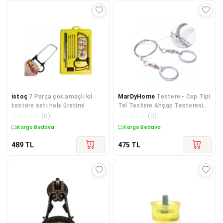
istoç
7 Parça çok amaçlı kıl
MarDyHome
Testere - Cep Tipi
testere seti hobi üretimi
Tel Testere Ahşap Testeresi
Budama Bıçkı
☆
☆
☆
☆
☆
(
0
)
☆
☆
☆
☆
☆
(
0
)
Kargo Bedava
Kargo Bedava
489
TL
475
TL