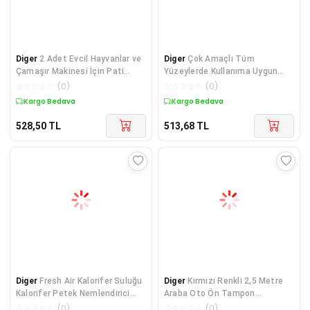
Diger
2 Adet Evcil Hayvanlar ve
Diger
Çok Amaçlı Tüm
Çamaşır Makinesi İçin Pati
Yüzeylerde Kullanıma Uygun
Şekilli Renk
Beyaz Çift Taraflı Köpü
☆
☆
☆
☆
☆
(
0
)
☆
☆
☆
☆
☆
(
0
)
Kargo Bedava
Kargo Bedava
528,50
TL
513,68
TL
Diger
Fresh Air Kalorifer Suluğu
Diger
Kırmızı Renkli 2,5 Metre
Kalorifer Petek Nemlendirici
Araba Oto Ön Tampon
Suluk
Koruyucu Kauçuk Prat
☆
☆
☆
☆
☆
(
0
)
☆
☆
☆
☆
☆
(
0
)