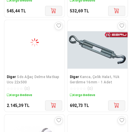
Kargo Bedava
Kargo Bedava
545,44
TL
532,69
TL
Diger
Sds Ağaç Delme Matkap
Diger
Kanca, Çelik Halat, Yük
Ucu 22x500
Gerdirme 16mm - 1 Adet
☆
☆
☆
☆
☆
(
0
)
☆
☆
☆
☆
☆
(
0
)
Kargo Bedava
Kargo Bedava
2.145,39
TL
692,73
TL