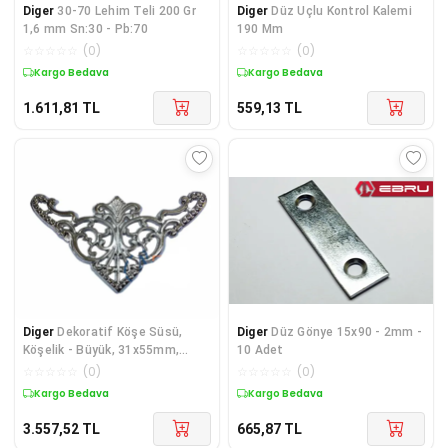
Diger
30-70 Lehim Teli 200 Gr
Diger
Düz Uçlu Kontrol Kalemi
1,6 mm Sn:30 - Pb:70
190 Mm
☆
☆
☆
☆
☆
(
0
)
☆
☆
☆
☆
☆
(
0
)
Kargo Bedava
Kargo Bedava
1.611,81
TL
559,13
TL
Diger
Dekoratif Köşe Süsü,
Diger
Düz Gönye 15x90 - 2mm -
Köşelik - Büyük, 31x55mm,
10 Adet
Nikel, 100 Adet
☆
☆
☆
☆
☆
(
0
)
☆
☆
☆
☆
☆
(
0
)
Kargo Bedava
Kargo Bedava
3.557,52
TL
665,87
TL