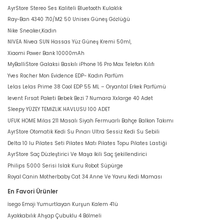
AyrStore Stereo Ses Kaliteli Bluetooth Kulaklık
Ray-Ban 4340 710/M2 50 Unisex Güneş Gözlüğü
Nike Sneaker,Kadın
NIVEA Nivea SUN Hassas Yüz Güneş Kremi 50ml,
Xiaomi Power Bank 10000mAh
MyBalliStore Galaksi Baskılı iPhone 16 Pro Max Telefon Kılıfı
Yves Rocher Mon Evidence EDP- Kadın Parfüm
Lelas Lelas Prime 38 Cool EDP 55 ML – Oryantal Erkek Parfümü
levent Fırsat Paketi Bebek Bezi 7 Numara Xxlarge 40 Adet
Sleepy YÜZEY TEMİZLİK HAVLUSU 100 ADET
UFUK HOME Milas 211 Masalı Siyah Fermuarlı Bahçe Balkon Takımı
AyrStore Otomatik Kedi Su Pınarı Ultra Sessiz Kedi Su Sebili
Delta 10 lu Pilates Seti Pilates Matı Pilates Topu Pilates Lastiği
AyrStore Saç Düzleştirici Ve Maşa İkili Saç Şekillendirici
Philips 5000 Serisi Islak Kuru Robot Süpürge
Royal Canin Motherbaby Cat 34 Anne Ve Yavru Kedi Maması
En Favori Ürünler
İsego Emoji Yumurtlayan Kurşun Kalem 4'lü
Ayakkabılık Ahşap Çubuklu 4 Bölmeli