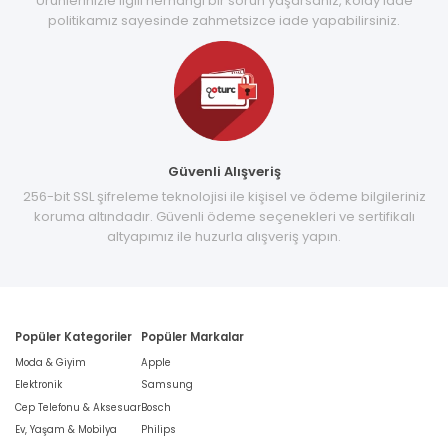
Ürünlerinizle ilgili herhangi bir sorun yaşarsanız, kolay iade
politikamız sayesinde zahmetsizce iade yapabilirsiniz.
Güvenli Alışveriş
256-bit SSL şifreleme teknolojisi ile kişisel ve ödeme bilgileriniz
koruma altındadır. Güvenli ödeme seçenekleri ve sertifikalı
altyapımız ile huzurla alışveriş yapın.
Popüler Kategoriler
Popüler Markalar
Moda & Giyim
Apple
Elektronik
Samsung
Cep Telefonu & Aksesuar
Bosch
Ev, Yaşam & Mobilya
Philips