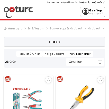
Kampanyalar
Müşteri Hizmetleri
Mağaza Aç
Mağaza Girişi
Giriş Yap
veya üye ol
Anasayfa
Ev & Yaşam
Banyo Yapı & Hırdavat
Hırdavat
Ma
Filtrele
Popüler Ürünler
Kargo Bedava
Yeni Eklenenler
26
ürün