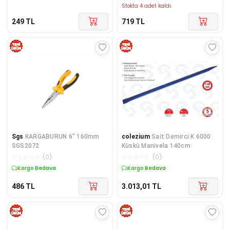
Stokta 4 adet kaldı.
249
TL
719
TL
Sgs
KARGABURUN 6" 160mm
colezium
Sait Demirci K 6000
SGS2072
Küskü Manivela 140cm
☆
☆
☆
☆
☆
(
0
)
☆
☆
☆
☆
☆
(
0
)
Kargo Bedava
Kargo Bedava
486
TL
3.013,01
TL