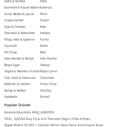
Sofra & Mutfak
Tefal
Kozmetik & Kişisel Bakım
Korkmaz
Anne, Bebek & Çocuk
Penti
Süpermarket
Süvari
Spor & Outdoor
Nike
Otomobil & Motosiklet
Adidas
Kitap, Hobi & Eğlence
Puma
Oyuncak
Nivea
Pet Shop
Mac
Yapı Market & Bahçe
Yves Rocher
Beyaz Eşya
Sleepy
Sağlık & Medikal Ürünler
Royal Canin
Takı, Saat & Aksesuar
Columbia
Elektrikli Ev Aletleri
Fisher Price
Bahçe & Balkon
Stanley
Ayakkabı
Einhell
Popüler Ürünler
Kanonik Education ARAÇ ŞEMSİYESİ
TEFAL , Ey505d Easy Fry & Grill Precision Yağsız Fritöz Airfryer,
Apple Watch SE GPS + Cellular 44mm Gece Yarısı Alüminyum Kasa