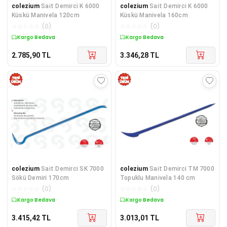
colezium
Sait Demirci K 6000
colezium
Sait Demirci K 6000
Küskü Manivela 120cm
Küskü Manivela 160cm
☆
☆
☆
☆
☆
(
0
)
☆
☆
☆
☆
☆
(
0
)
Kargo Bedava
Kargo Bedava
2.785,90
TL
3.346,28
TL
colezium
Sait Demirci SK 7000
colezium
Sait Demirci TM 7000
Sökü Demiri 170cm
Topuklu Manivela 140 cm
☆
☆
☆
☆
☆
(
0
)
☆
☆
☆
☆
☆
(
0
)
Kargo Bedava
Kargo Bedava
3.415,42
TL
3.013,01
TL