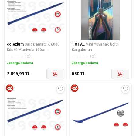
colezium
Sait Demirci K 6000
TOTAL
Mini Yuvarlak Uçlu
Küskü Manivela 130cm
Kargaburun
☆
☆
☆
☆
☆
(
0
)
☆
☆
☆
☆
☆
(
0
)
Kargo Bedava
Kargo Bedava
2.896,99
TL
580
TL