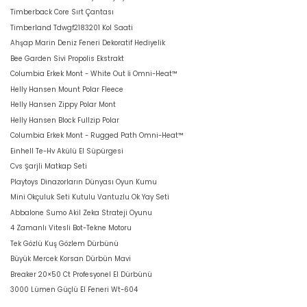
Timberback Core Sırt Çantası
Timberland Tdwgf2183201 Kol Saati
Ahşap Marin Deniz Feneri Dekoratif Hediyelik
Bee Garden Sivi Propolis Ekstrakt
Columbia Erkek Mont - White Out İi Omni-Heat™
Helly Hansen Mount Polar Fleece
Helly Hansen Zippy Polar Mont
Helly Hansen Block Fullzip Polar
Columbia Erkek Mont - Rugged Path Omni-Heat™
Einhell Te-Hv Akülü El Süpürgesi
Cvs Şarjli Matkap Seti
Playtoys Dinazorların Dünyası Oyun Kumu
Mini Okçuluk Seti Kutulu Vantuzlu Ok Yay Seti
Abbalone Sumo Akil Zeka Strateji Oyunu
4 Zamanlı Vitesli Bot-Tekne Motoru
Tek Gözlü Kuş Gözlem Dürbünü
Büyük Mercek Korsan Dürbün Mavi
Breaker 20×50 Ct Profesyonel El Dürbünü
3000 Lümen Güçlü El Feneri Wt-604