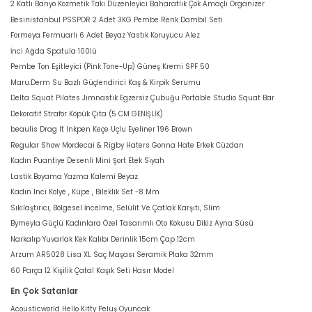
2 Katlı Banyo Kozmetik Takı Düzenleyici Baharatlık Çok Amaçlı Organizer
Besinistanbul PSSPOR 2 Adet 3KG Pembe Renk Dambıl Seti
Formeya Fermuarlı 6 Adet Beyaz Yastık Koruyucu Alez
İnci Ağda Spatula 100lü
Pembe Ton Eşitleyici (Pink Tone-Up) Güneş Kremi SPF 50
Maru.Derm Su Bazlı Güçlendirici Kaş & Kirpik Serumu
Delta Squat Pilates Jimnastik Egzersiz Çubuğu Portable Studio Squat Bar
Dekoratif Strafor Köpük Çıta (5 CM GENİŞLİK)
beaulis Drag It Inkpen Keçe Uçlu Eyeliner 196 Brown
Regular Show Mordecai & Rigby Haters Gonna Hate Erkek Cüzdan
Kadın Puantiye Desenli Mini Şort Etek Siyah
Lastik Boyama Yazma Kalemi Beyaz
Kadın Inci Kolye , Küpe , Bileklik Set -8 Mm
Sıkılaştırıcı, Bölgesel İncelme, Selülit Ve Çatlak Karşıtı, Slim
Bymeyla Güçlü Kadınlara Özel Tasarımlı Oto Kokusu Dikiz Ayna Süsü
Narkalıp Yuvarlak Kek Kalıbı Derinlik 15cm Çap 12cm
Arzum AR5028 Lisa XL Saç Maşası Seramik Plaka 32mm
60 Parça 12 Kişilik Çatal Kaşık Seti Hasır Model
En Çok Satanlar
Acousticworld Hello Kitty Peluş Oyuncak