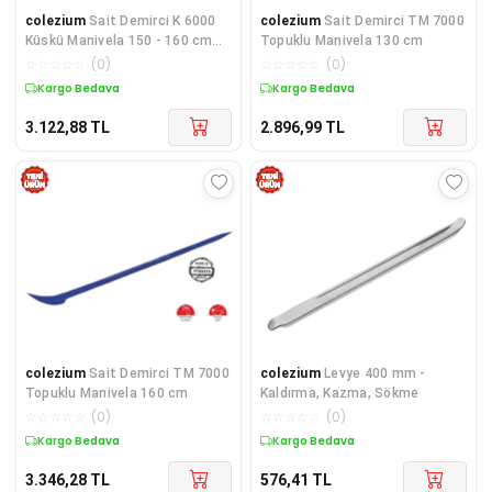
colezium
Sait Demirci K 6000
colezium
Sait Demirci TM 7000
Küskü Manivela 150 - 160 cm
Topuklu Manivela 130 cm
arası
☆
☆
☆
☆
☆
(
0
)
☆
☆
☆
☆
☆
(
0
)
Kargo Bedava
Kargo Bedava
3.122,88
TL
2.896,99
TL
colezium
Sait Demirci TM 7000
colezium
Levye 400 mm -
Topuklu Manivela 160 cm
Kaldırma, Kazma, Sökme
☆
☆
☆
☆
☆
(
0
)
☆
☆
☆
☆
☆
(
0
)
Kargo Bedava
Kargo Bedava
3.346,28
TL
576,41
TL