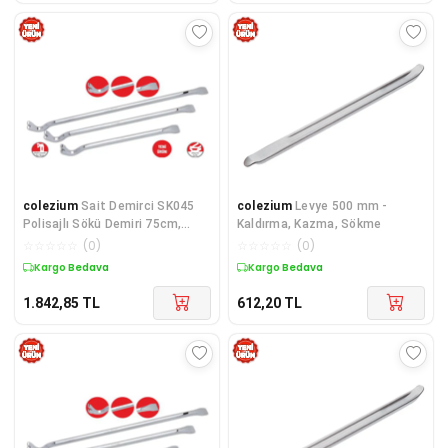
colezium
Sait Demirci SK045
colezium
Levye 500 mm -
Polisajlı Sökü Demiri 75cm,
Kaldırma, Kazma, Sökme
1500 gr
☆
☆
☆
☆
☆
(
0
)
☆
☆
☆
☆
☆
(
0
)
Kargo Bedava
Kargo Bedava
1.842,85
TL
612,20
TL