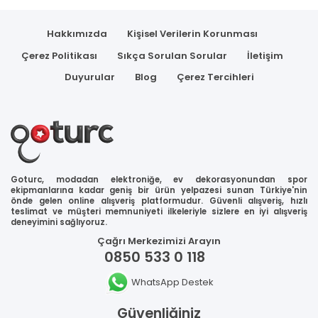
Hakkımızda
Kişisel Verilerin Korunması
Çerez Politikası
Sıkça Sorulan Sorular
İletişim
Duyurular
Blog
Çerez Tercihleri
Goturc, modadan elektroniğe, ev dekorasyonundan spor
ekipmanlarına kadar geniş bir ürün yelpazesi sunan Türkiye'nin
önde gelen online alışveriş platformudur. Güvenli alışveriş, hızlı
teslimat ve müşteri memnuniyeti ilkeleriyle sizlere en iyi alışveriş
deneyimini sağlıyoruz.
Çağrı Merkezimizi Arayın
0850 533 0 118
WhatsApp Destek
Güvenliğiniz