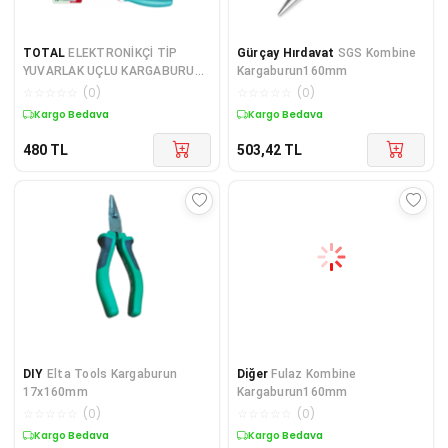
TOTAL
ELEKTRONİKÇİ TİP
Gürçay Hırdavat
SGS Kombine
YUVARLAK UÇLU KARGABURUN
Kargaburun160mm
115MM THTMN656 Yüksek K
☆
☆
☆
☆
☆
(
0
)
☆
☆
☆
☆
☆
(
0
)
Kargo Bedava
Kargo Bedava
480
TL
503,42
TL
DIY
Elta Tools Kargaburun
Diğer
Fulaz Kombine
17x160mm
Kargaburun160mm
☆
☆
☆
☆
☆
(
0
)
☆
☆
☆
☆
☆
(
0
)
Kargo Bedava
Kargo Bedava