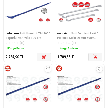
colezium
Sait Demirci TM 7000
colezium
Sait Demirci SK060
Topuklu Manivela 120 cm
Polisajlı Sökü Demiri 60cm,
1200 gr
☆
☆
☆
☆
☆
(
0
)
☆
☆
☆
☆
☆
(
0
)
Kargo Bedava
Kargo Bedava
2.785,90
TL
1.709,55
TL