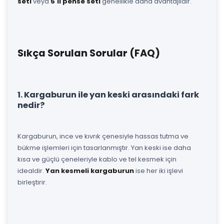
seti
veya
5'li pense seti
genellikle daha avantajlıdır.
Sıkça Sorulan Sorular (FAQ)
1. Kargaburun ile yan keski arasındaki fark
nedir?
Kargaburun, ince ve kıvrık çenesiyle hassas tutma ve
bükme işlemleri için tasarlanmıştır. Yan keski ise daha
kısa ve güçlü çeneleriyle kablo ve tel kesmek için
idealdir.
Yan kesmeli kargaburun
ise her iki işlevi
birleştirir.