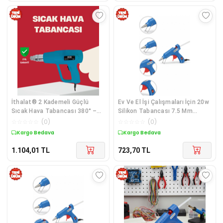
İthalat® 2 Kademeli Güçlü
Ev Ve El İşi Çalışmaları İçin 20w
Sıcak Hava Tabancası 380° –
Silikon Tabancası 7.5 Mm
500° Isı Ayarı
Uyumlu 5 Adet Hediye Silikon -
☆
☆
☆
☆
☆
(
0
)
☆
☆
☆
☆
☆
(
0
)
Lisinya
Kargo Bedava
Kargo Bedava
1.104,01
TL
723,70
TL