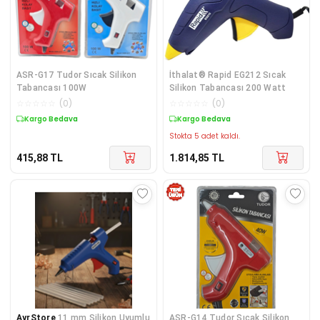
ASR-G17 Tudor Sıcak Silikon
İthalat® Rapid EG212 Sıcak
Tabancası 100W
Silikon Tabancası 200 Watt
☆
☆
☆
☆
☆
(
0
)
☆
☆
☆
☆
☆
(
0
)
Kargo Bedava
Kargo Bedava
Stokta 5 adet kaldı.
415,88
TL
1.814,85
TL
AyrStore
11 mm Silikon Uyumlu
ASR-G14 Tudor Sıcak Silikon