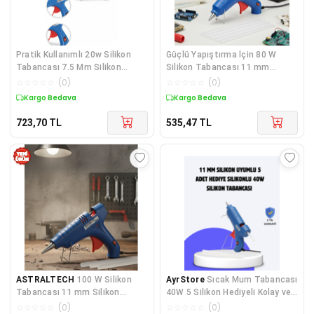
Pratik Kullanımlı 20w Silikon
Güçlü Yapıştırma İçin 80 W
Tabancası 7.5 Mm Silikon
Silikon Tabancası 11 mm
Uyumlu 5 Adet Hediye Silikon -
Uyumlu 5 Adet Silikon
☆
☆
☆
☆
☆
(
0
)
☆
☆
☆
☆
☆
(
0
)
Lisinya
Kargo Bedava
Kargo Bedava
723,70
TL
535,47
TL
ASTRALTECH
100 W Silikon
AyrStore
Sıcak Mum Tabancası
Tabancası 11 mm Silikon
40W 5 Silikon Hediyeli Kolay ve
Uyumlu 5 Adet Hediye Silikon
Hızlı Yapıştırma
☆
☆
☆
☆
☆
(
0
)
☆
☆
☆
☆
☆
(
0
)