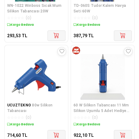
WN-1022 Winboss Sıcak Mum
TD-060S Tudor Kalem Havya
Silikon Tabancası 20W
Seti 60W
☆
☆
☆
☆
☆
(
0
)
☆
☆
☆
☆
☆
(
0
)
Kargo Bedava
Kargo Bedava
293,53
TL
387,79
TL
UCUZTEKNO
80w Silikon
60 W Silikon Tabancası 11 Mm
Tabancası
Silikon Uyumlu 5 Adet Hediye
Silikon - Lisinya
☆
☆
☆
☆
☆
(
0
)
☆
☆
☆
☆
☆
(
0
)
Kargo Bedava
Kargo Bedava
714,60
TL
922,10
TL