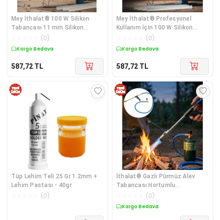
Mey İthalat® 100 W Silikon
Mey İthalat® Profesyonel
Tabancası 11 mm Silikon
Kullanım İçin 100 W Silikon
Uyumlu 5 Adet
Tabancası 11
☆
☆
☆
☆
☆
(
0
)
☆
☆
☆
☆
☆
(
0
)
Kargo Bedava
Kargo Bedava
587,72
TL
587,72
TL
Tüp Lehim Teli 25 Gr 1.2mm +
İthalat® Gazlı Pürmüz Alev
Lehim Pastası - 40gr
Tabancası Hortumlu
Profesyonel LPG Yakıcı Mangal
☆
☆
☆
☆
☆
(
0
)
☆
☆
☆
☆
☆
(
0
)
Kamp ve Atölye Kullanımı
Kargo Bedava