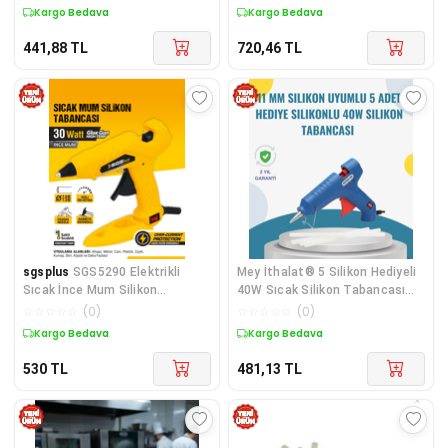
Kargo Bedava
Kargo Bedava
441,88
TL
720,46
TL
sgsplus
SGS5290 Elektrikli
Mey İthalat® 5 Silikon Hediyeli
Sıcak İnce Mum Silikon
40W Sıcak Silikon Tabancası
Tabancası 30 Watt Stand
Prati
☆
☆
☆
☆
☆
(
0
)
☆
☆
☆
☆
☆
(
0
)
Kargo Bedava
Kargo Bedava
530
TL
481,13
TL