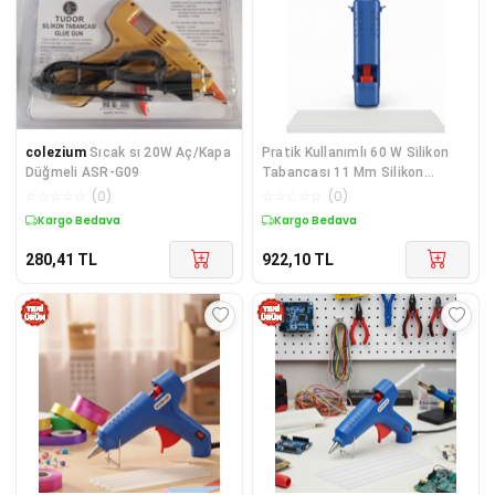
colezium
Sıcak sı 20W Aç/Kapa
Pratik Kullanımlı 60 W Silikon
Düğmeli ASR-G09
Tabancası 11 Mm Silikon
Uyumlu 5 Silikon - Lisinya
☆
☆
☆
☆
☆
(
0
)
☆
☆
☆
☆
☆
(
0
)
Kargo Bedava
Kargo Bedava
280,41
TL
922,10
TL