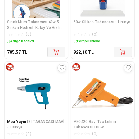
Sıcak Mum Tabancası 40w 5
60w Silikon Tabancası - Lisinya
Silikon Hediyeli Kolay Ve Hızlı
Yapıştırma Yeni Nesil - Lisinya
☆
☆
☆
☆
☆
(
0
)
☆
☆
☆
☆
☆
(
0
)
Kargo Bedava
Kargo Bedava
785,57
TL
922,10
TL
Mea Yayın
ISI TABANCASI MAVİ
Mk0420 Bay-Tec Lehim
- Lisinya
Tabancası 100W
☆
☆
☆
☆
☆
(
0
)
☆
☆
☆
☆
☆
(
0
)