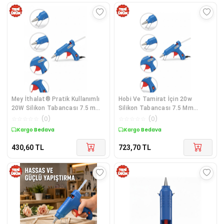
Mey İthalat® Pratik Kullanımlı
Hobi Ve Tamirat İçin 20w
20W Silikon Tabancası 7.5 mm
Silikon Tabancası 7.5 Mm
Silik
Uyumlu 5 Adet Hediye Silikon -
☆
☆
☆
☆
☆
(
0
)
☆
☆
☆
☆
☆
(
0
)
Lisinya
Kargo Bedava
Kargo Bedava
430,60
TL
723,70
TL