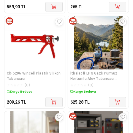
559,90
TL
265
TL
Ck-5296 Wincell Plastik Silikon
İthalat® LPG Gazlı Pürmüz
Tabancası
Hortumlu Alev Tabancası
Mangal Yakma Kamp Ateşi ve
☆
☆
☆
☆
☆
(
0
)
☆
☆
☆
☆
☆
(
0
)
Atölye Kullanımı
Kargo Bedava
Kargo Bedava
209,26
TL
625,28
TL