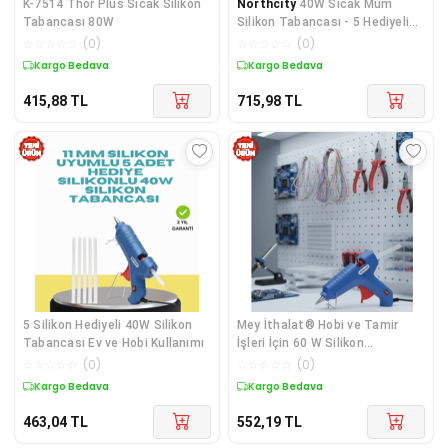
K-7514 Thor Plus Sıcak Silikon
Northcity
40W Sıcak Mum
Tabancası 80W
Silikon Tabancası - 5 Hediyeli
Hızlı Yapıştırma ve Evde Onarım
☆
☆
☆
☆
☆
(
0
)
☆
☆
☆
☆
☆
(
0
)
İçin
Kargo Bedava
Kargo Bedava
415,88
TL
715,98
TL
5 Silikon Hediyeli 40W Silikon
Mey İthalat® Hobi ve Tamir
Tabancası Ev ve Hobi Kullanımı
İşleri İçin 60 W Silikon
Tabancası 11
☆
☆
☆
☆
☆
(
0
)
☆
☆
☆
☆
☆
(
0
)
Kargo Bedava
Kargo Bedava
463,04
TL
552,19
TL