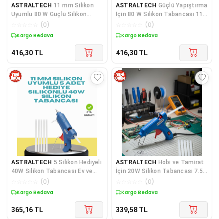
ASTRALTECH
11 mm Silikon
ASTRALTECH
Güçlü Yapıştırma
Uyumlu 80 W Güçlü Silikon
İçin 80 W Silikon Tabancası 11
Tabancası 5 Adet Silikon
mm Uyumlu 5 Adet Silikon
☆
☆
☆
☆
☆
(
0
)
☆
☆
☆
☆
☆
(
0
)
Hediyeli
Kargo Bedava
Kargo Bedava
416,30
TL
416,30
TL
ASTRALTECH
5 Silikon Hediyeli
ASTRALTECH
Hobi ve Tamirat
40W Silikon Tabancası Ev ve
İçin 20W Silikon Tabancası 7.5
Hobi Kullanımı
mm Uyumlu 5 Adet Hediye
☆
☆
☆
☆
☆
(
0
)
☆
☆
☆
☆
☆
(
0
)
Silikon
Kargo Bedava
Kargo Bedava
365,16
TL
339,58
TL