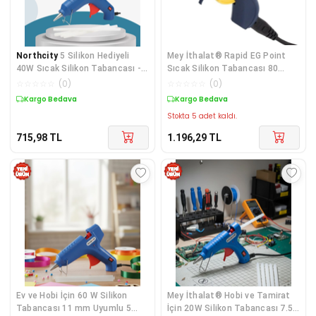
Northcity
5 Silikon Hediyeli
Mey İthalat® Rapid EG Point
40W Sıcak Silikon Tabancası -
Sıcak Silikon Tabancası 80
Pratik Güçlü Yapıştırma
Watt 7 mm
☆
☆
☆
☆
☆
(
0
)
☆
☆
☆
☆
☆
(
0
)
Kargo Bedava
Kargo Bedava
Stokta 5 adet kaldı.
715,98
TL
1.196,29
TL
Ev ve Hobi İçin 60 W Silikon
Mey İthalat® Hobi ve Tamirat
Tabancası 11 mm Uyumlu 5
İçin 20W Silikon Tabancası 7.5