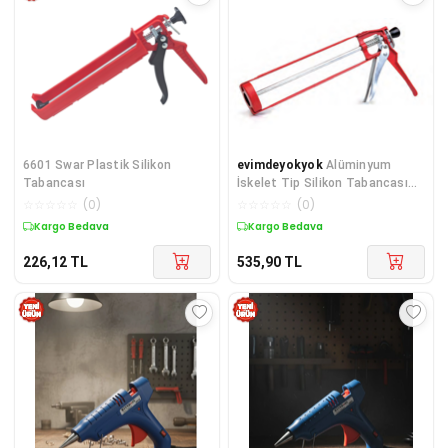
6601 Swar Plastik Silikon
evimdeyokyok
Alüminyum
Tabancası
İskelet Tip Silikon Tabancası
TdrTR
☆
☆
☆
☆
☆
(
0
)
☆
☆
☆
☆
☆
(
0
)
Kargo Bedava
Kargo Bedava
226,12
TL
535,90
TL