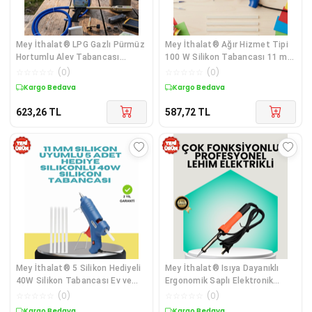
Mey İthalat® LPG Gazlı Pürmüz
Mey İthalat® Ağır Hizmet Tipi
Hortumlu Alev Tabancası
100 W Silikon Tabancası 11 mm
Mangal Yakm
Uyuml
☆
☆
☆
☆
☆
(
0
)
☆
☆
☆
☆
☆
(
0
)
Kargo Bedava
Kargo Bedava
623,26
TL
587,72
TL
Mey İthalat® 5 Silikon Hediyeli
Mey İthalat® Isıya Dayanıklı
40W Silikon Tabancası Ev ve
Ergonomik Saplı Elektronik
Hobi
Lehimleme
☆
☆
☆
☆
☆
(
0
)
☆
☆
☆
☆
☆
(
0
)
Kargo Bedava
Kargo Bedava