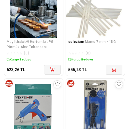
Mey İthalat® Hortumlu LPG
colezium
Mumu 7 mm - 1KG
Pürmüz Alev Tabancası
Ayarlanabilir Ale
☆
☆
☆
☆
☆
(
0
)
☆
☆
☆
☆
☆
(
0
)
Kargo Bedava
Kargo Bedava
623,26
TL
555,23
TL