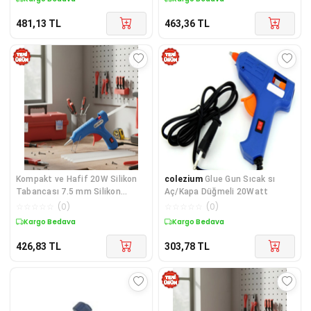
481,13
TL
463,36
TL
Kompakt ve Hafif 20W Silikon
colezium
Glue Gun Sıcak sı
Tabancası 7.5 mm Silikon
Aç/Kapa Düğmeli 20Watt
Uyumlu 5 Adet Hediye Silikon
☆
☆
☆
☆
☆
(
0
)
☆
☆
☆
☆
☆
(
0
)
Kargo Bedava
Kargo Bedava
426,83
TL
303,78
TL