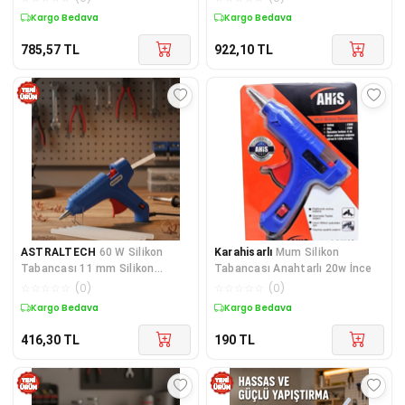
Kargo Bedava
Kargo Bedava
785,57
TL
922,10
TL
ASTRALTECH
60 W Silikon
Karahisarlı
Mum Silikon
Tabancası 11 mm Silikon
Tabancası Anahtarlı 20w İnce
Uyumlu 5 Adet Hediye Silikon
☆
☆
☆
☆
☆
(
0
)
☆
☆
☆
☆
☆
(
0
)
Kargo Bedava
Kargo Bedava
416,30
TL
190
TL