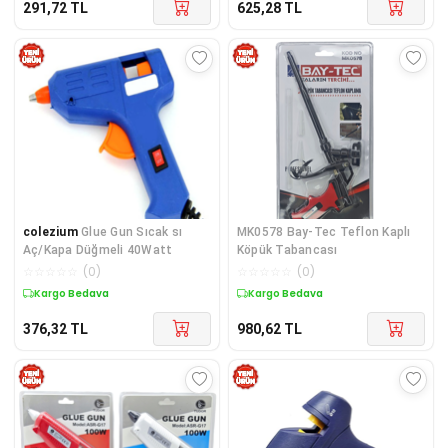
291,72
TL
625,28
TL
colezium
Glue Gun Sıcak sı
MK0578 Bay-Tec Teflon Kaplı
Aç/Kapa Düğmeli 40Watt
Köpük Tabancası
☆
☆
☆
☆
☆
(
0
)
☆
☆
☆
☆
☆
(
0
)
Kargo Bedava
Kargo Bedava
376,32
TL
980,62
TL