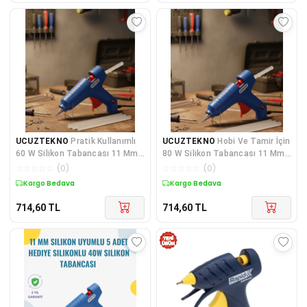
UCUZTEKNO
Pratik Kullanımlı
UCUZTEKNO
Hobi Ve Tamir İçin
60 W Silikon Tabancası 11 Mm
80 W Silikon Tabancası 11 Mm
Silikon Uyumlu 5 Silikon
Uyumlu 5 Silikon Hediyeli
☆
☆
☆
☆
☆
(
0
)
☆
☆
☆
☆
☆
(
0
)
Kargo Bedava
Kargo Bedava
714,60
TL
714,60
TL