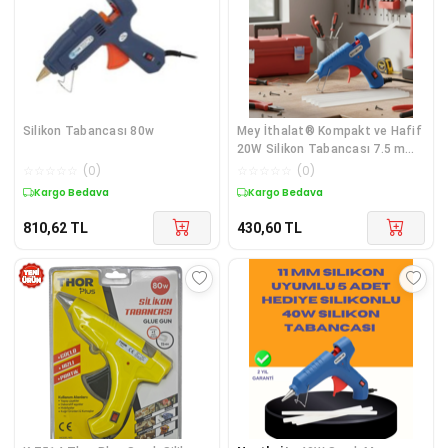
Silikon Tabancası 80w
Mey İthalat® Kompakt ve Hafif
20W Silikon Tabancası 7.5 mm
Siliko
☆
☆
☆
☆
☆
(
0
)
☆
☆
☆
☆
☆
(
0
)
Kargo Bedava
Kargo Bedava
810,62
TL
430,60
TL