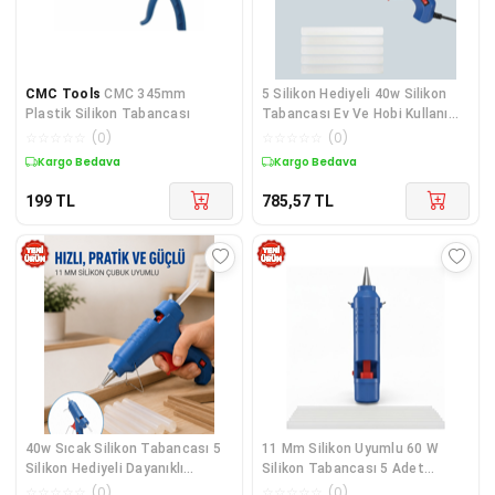
CMC Tools
CMC 345mm
5 Silikon Hediyeli 40w Silikon
Plastik Silikon Tabancası
Tabancası Ev Ve Hobi Kullanımı
- Lisinya
☆
☆
☆
☆
☆
(
0
)
☆
☆
☆
☆
☆
(
0
)
Kargo Bedava
Kargo Bedava
199
TL
785,57
TL
40w Sıcak Silikon Tabancası 5
11 Mm Silikon Uyumlu 60 W
Silikon Hediyeli Dayanıklı
Silikon Tabancası 5 Adet
Tasarım Yeni Nesil - Lisinya
Silikon Hediyeli - Lisinya
☆
☆
☆
☆
☆
(
0
)
☆
☆
☆
☆
☆
(
0
)