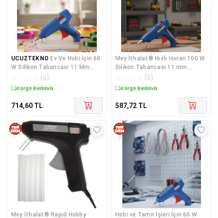
UCUZTEKNO
Ev Ve Hobi İçin 60
Mey İthalat® Hızlı Isınan 100 W
W Silikon Tabancası 11 Mm
Silikon Tabancası 11 mm
Uyumlu 5 Adet Hediye Silikon
Silikon U
☆
☆
☆
☆
☆
(
0
)
☆
☆
☆
☆
☆
(
0
)
Kargo Bedava
Kargo Bedava
714,60
TL
587,72
TL
Mey İthalat® Rapid Hobby
Hobi ve Tamir İşleri İçin 60 W