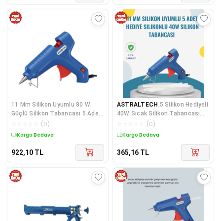
11 Mm Silikon Uyumlu 80 W
ASTRALTECH
5 Silikon Hediyeli
Güçlü Silikon Tabancası 5 Adet
40W Sıcak Silikon Tabancası
Silikon Hediyeli - Lisinya
Pratik Güçlü Kullanım
☆
☆
☆
☆
☆
(
0
)
☆
☆
☆
☆
☆
(
0
)
Kargo Bedava
Kargo Bedava
922,10
TL
365,16
TL