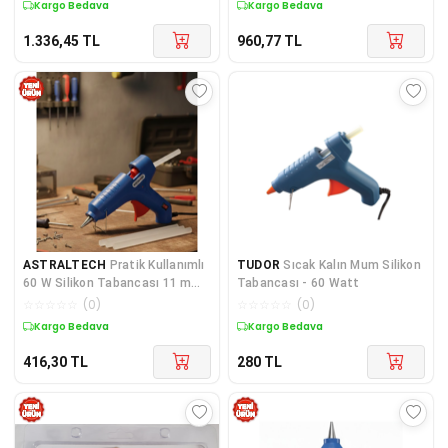
Kargo Bedava
Kargo Bedava
1.336,45
TL
960,77
TL
ASTRALTECH
Pratik Kullanımlı
TUDOR
Sıcak Kalın Mum Silikon
60 W Silikon Tabancası 11 mm
Tabancası - 60 Watt
Silikon Uyumlu 5 Silikon
☆
☆
☆
☆
☆
(
0
)
☆
☆
☆
☆
☆
(
0
)
Kargo Bedava
Kargo Bedava
416,30
TL
280
TL