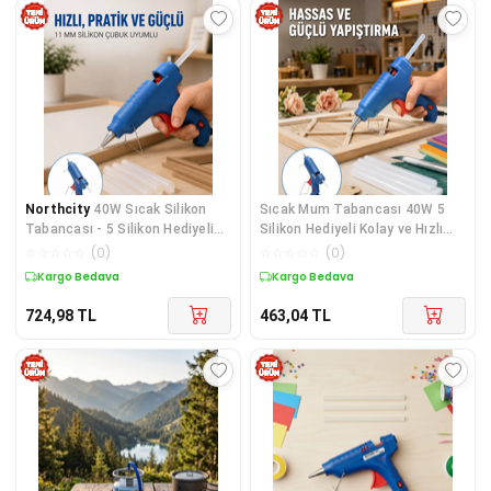
Northcity
40W Sıcak Silikon
Sıcak Mum Tabancası 40W 5
Tabancası - 5 Silikon Hediyeli
Silikon Hediyeli Kolay ve Hızlı
Yeni Nesil
Yapıştırma Yeni Nesil
☆
☆
☆
☆
☆
(
0
)
☆
☆
☆
☆
☆
(
0
)
Kargo Bedava
Kargo Bedava
724,98
TL
463,04
TL