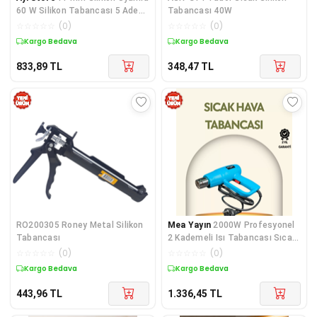
60 W Silikon Tabancası 5 Adet
Tabancası 40W
Silikon Hediyeli
☆
☆
☆
☆
☆
(
0
)
☆
☆
☆
☆
☆
(
0
)
Kargo Bedava
Kargo Bedava
833,89
TL
348,47
TL
RO200305 Roney Metal Silikon
Mea Yayın
2000W Profesyonel
Tabancası
2 Kademeli Isı Tabancası Sıcak
Hava Üfleme - Lisinya
☆
☆
☆
☆
☆
(
0
)
☆
☆
☆
☆
☆
(
0
)
Kargo Bedava
Kargo Bedava
443,96
TL
1.336,45
TL