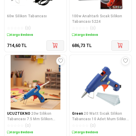
60w Silikon Tabancası
100w Anahtarlı Sıcak Silikon
Tabancası 5224
☆
☆
☆
☆
☆
(
0
)
☆
☆
☆
☆
☆
(
0
)
Kargo Bedava
Kargo Bedava
714,60
TL
686,73
TL
UCUZTEKNO
20w Silikon
Green
20 Watt Sıcak Silikon
Tabancası 7.5 Mm Silikon
Tabancası 10 Adet Mum Silikon
Uyumlu 5 Adet Hediye Silikon
Çubuk
☆
☆
☆
☆
☆
(
0
)
☆
☆
☆
☆
☆
(
0
)
Kargo Bedava
Kargo Bedava