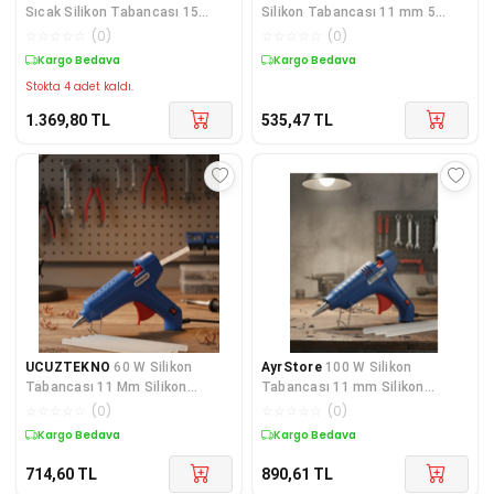
Sıcak Silikon Tabancası 15
Silikon Tabancası 11 mm 5
Watt
Silikon Hediyeli
☆
☆
☆
☆
☆
(
0
)
☆
☆
☆
☆
☆
(
0
)
Kargo Bedava
Kargo Bedava
Stokta 4 adet kaldı.
1.369,80
TL
535,47
TL
UCUZTEKNO
60 W Silikon
AyrStore
100 W Silikon
Tabancası 11 Mm Silikon
Tabancası 11 mm Silikon
Uyumlu 5 Adet Hediye Silikon
Uyumlu 5 Adet Hediye Silikon
☆
☆
☆
☆
☆
(
0
)
☆
☆
☆
☆
☆
(
0
)
Kargo Bedava
Kargo Bedava
714,60
TL
890,61
TL