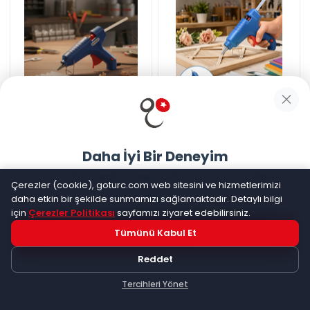
80 W Silikon Tabancası 11 mm
Northcity
40W Sıcak Mum
Silikon Uyumlu 5 Adet Hediye
Tabancası 5 Silikon Hediyeli -
Silikon
Hızlı, Ergonomik ve El İşi İçin
☆
☆
☆
☆
☆
(
0
)
☆
☆
☆
☆
☆
(
0
)
Mükemmel
Kargo Bedava
Kargo Bedava
Daha İyi Bir Deneyim
535,47
TL
724,98
TL
Goturc mobil uygulamasıyla daha hızlı ve kolay alışveriş
Çerezler (cookie), goturc.com web sitesini ve hizmetlerimizi
yapın
daha etkin bir şekilde sunmamızı sağlamaktadır. Detaylı bilgi
için
Çerezler Politikası
sayfamızı ziyaret edebilirsiniz.
Tümünü Kabul Et
Hemen Dene!
Reddet
Uygulama yüklüyse açılacak, değilse
Google Play
'e
yönlendirileceksiniz
Tercihleri Yönet
Keşfet
Kategoriler
Sepetim