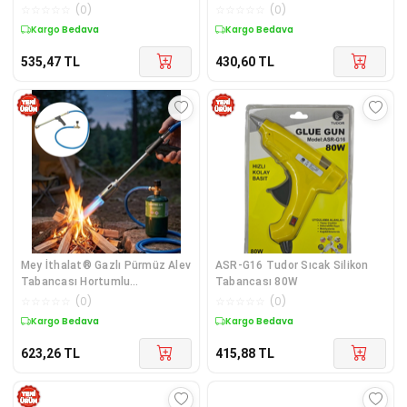
Adet Hediye Silikon
mm Uy
☆
☆
☆
☆
☆
(
0
)
☆
☆
☆
☆
☆
(
0
)
Kargo Bedava
Kargo Bedava
535,47
TL
430,60
TL
Mey İthalat® Gazlı Pürmüz Alev
ASR-G16 Tudor Sıcak Silikon
Tabancası Hortumlu
Tabancası 80W
Profesyonel LPG
☆
☆
☆
☆
☆
(
0
)
☆
☆
☆
☆
☆
(
0
)
Kargo Bedava
Kargo Bedava
623,26
TL
415,88
TL