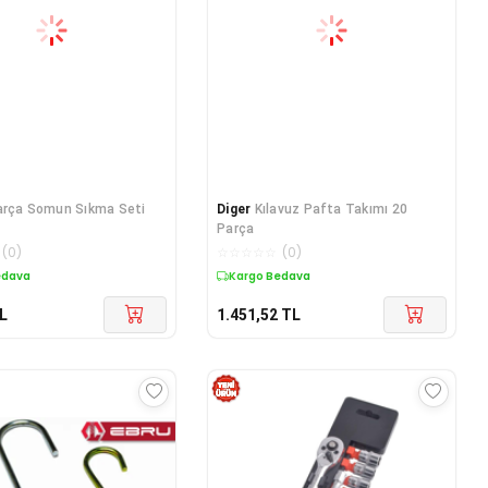
arça Somun Sıkma Seti
Diger
Kılavuz Pafta Takımı 20
Parça
(
0
)
☆
☆
☆
☆
☆
(
0
)
edava
Kargo Bedava
L
1.451,52
TL