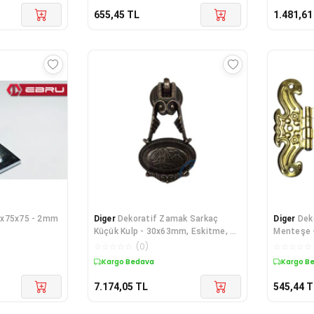
655,45
TL
1.481,61
5x75x75 - 2mm
Diger
Dekoratif Zamak Sarkaç
Diger
Dek
Küçük Kulp - 30x63mm, Eskitme, 75
Menteşe -
Adet
1 A
☆
☆
☆
☆
☆
(
0
)
☆
☆
☆
☆
☆
Kargo Bedava
Kargo B
7.174,05
TL
545,44
T