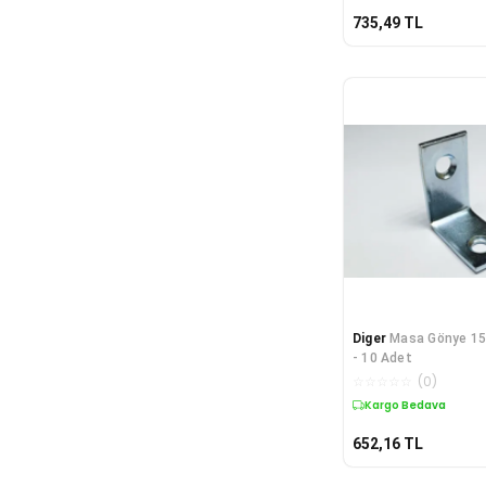
735,49
TL
Diger
Masa Gönye 1
- 10 Adet
☆
☆
☆
☆
☆
(
0
)
Kargo Bedava
652,16
TL