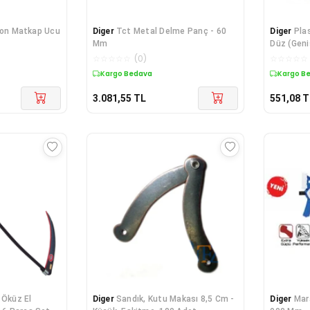
ton Matkap Ucu
Diger
Tct Metal Delme Panç - 60
Diger
Pla
Mm
Düz (Geniş
☆
☆
☆
☆
☆
(
0
)
☆
☆
☆
☆
☆
Kargo Bedava
Kargo B
3.081,55
TL
551,08
T
 Öküz El
Diger
Sandık, Kutu Makası 8,5 Cm -
Diger
Mar