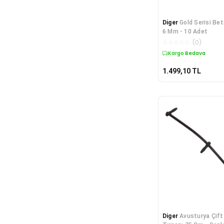
Diger
Gold Serisi Be
6 Mm - 10 Adet
☆
☆
☆
☆
☆
(
0
)
Kargo Bedava
1.499,10
TL
Diger
Avusturya Çift