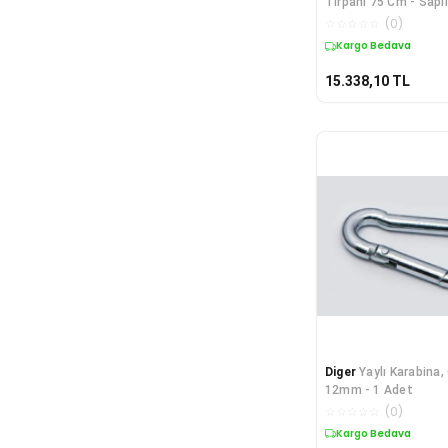
Tırpanı 75 Cm - Sapl
☆
☆
☆
☆
☆
(
0
)
Kargo Bedava
15.338,10
TL
Diger
Yaylı Karabina,
12mm - 1 Adet
☆
☆
☆
☆
☆
(
0
)
Kargo Bedava