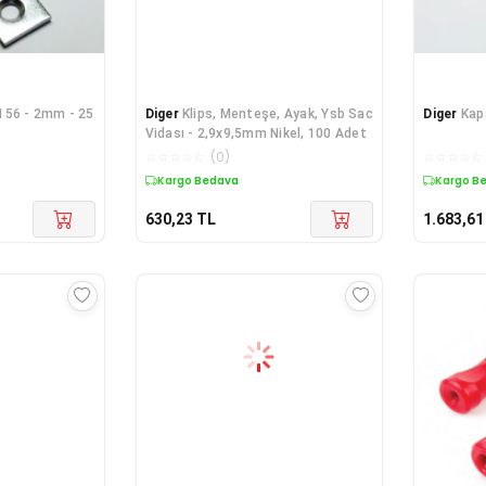
156 - 2mm - 25
Diger
Klips, Menteşe, Ayak, Ysb Sac
Diger
Kap
Vidası - 2,9x9,5mm Nikel, 100 Adet
☆
☆
☆
☆
☆
(
0
)
☆
☆
☆
☆
☆
Kargo Bedava
Kargo B
630,23
TL
1.683,61