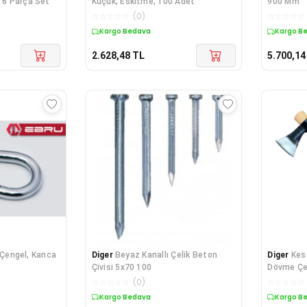
ı 6 Parça Set
Küçük, Eskitme, 100 Adet
900 Mm
☆
☆
☆
☆
☆
(
0
)
☆
☆
☆
☆
☆
Kargo Bedava
Kargo B
2.628,48
TL
5.700,14
 Çengel, Kanca
Diger
Beyaz Kanallı Çelik Beton
Diger
Kes
Çivisi 5x70 100
Dövme Çe
☆
☆
☆
☆
☆
(
0
)
☆
☆
☆
☆
☆
Kargo Bedava
Kargo B