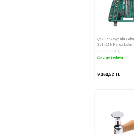
Çok Fonksiyonlu Lok
Seti 216 Parça Lokm
☆
☆
☆
☆
☆
(
0
)
Kargo Bedava
9.360,52
TL