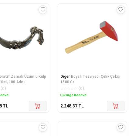
oratif Zamak Üzümlü Kulp
Diger
Boyalı Tesviyeci Çelik Çekiç
ikel, 100 Adet
1500 Gr
(
0
)
☆
☆
☆
☆
☆
(
0
)
edava
Kargo Bedava
8
TL
2.248,37
TL