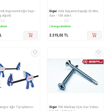
stik Ergonomik Eğe Sapı -
Diger
Vida Kapama Kapağı 20 Mm,
 Ağızlı)
Sarı - 100 Adet
(
0
)
☆
☆
☆
☆
☆
(
0
)
edava
Kargo Bedava
L
2.215,02
TL
angoz Ağır Tip İşkence -
Diger
Yhb Matkap Uçlu Sac Vidası