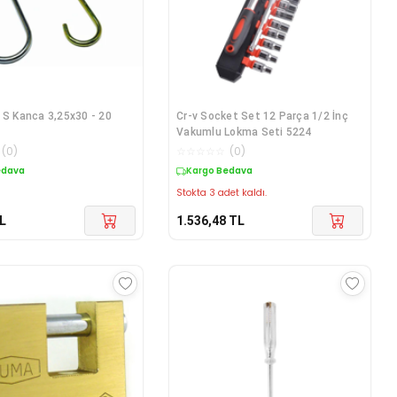
- S Kanca 3,25x30 - 20
Cr-v Socket Set 12 Parça 1/2 İnç
Vakumlu Lokma Seti 5224
(
0
)
☆
☆
☆
☆
☆
(
0
)
edava
Kargo Bedava
Stokta 3 adet kaldı.
L
1.536,48
TL