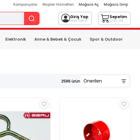
Kampanyalar
Müşteri Hizmetleri
Mağaza Aç
Mağaza Girişi
Giriş Yap
Sepetim
veya üye ol
ürün yok
Elektronik
Anne & Bebek & Çocuk
Spor & Outdoor
2586
ürün