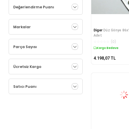
Değerlendirme Puanı
Markalar
Diger
Düz Gönye 86x
Adet
☆
☆
☆
☆
☆
(
0
)
Parça Sayısı
Kargo Bedava
4.198,07
TL
Ücretsiz Kargo
Satıcı Puanı