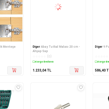
ik Menteşe
Diger
Abay Tutkal Malası 20 cm -
Diger
9 P
Ahşap Sap
☆
☆
☆
☆
☆
(
0
)
☆
☆
☆
☆
☆
Kargo Bedava
Kargo B
1.233,04
TL
586,40
T