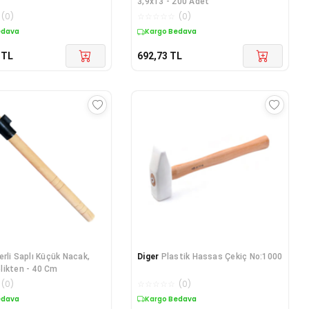
3,9x13 - 200 Adet
(
0
)
☆
☆
☆
☆
☆
(
0
)
edava
Kargo Bedava
TL
692,73
TL
erli Saplı Küçük Nacak,
Diger
Plastik Hassas Çekiç No:1000
likten - 40 Cm
(
0
)
☆
☆
☆
☆
☆
(
0
)
edava
Kargo Bedava