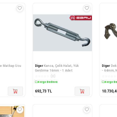
e Matkap Ucu
Diger
Kanca, Çelik Halat, Yük
Diger
Dek
Gerdirme 16mm - 1 Adet
- 64mm, N
☆
☆
☆
☆
☆
(
0
)
☆
☆
☆
☆
☆
Kargo Bedava
Kargo B
692,73
TL
10.730,4