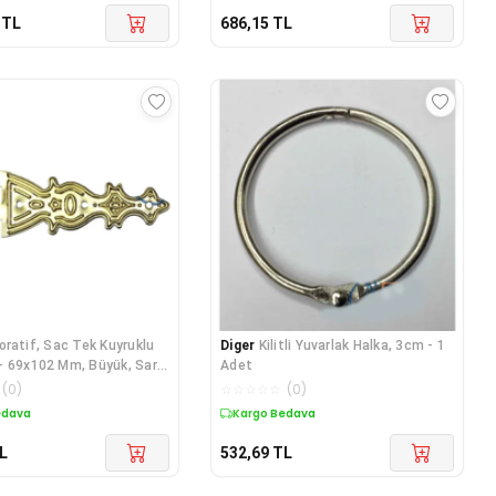
TL
686,15
TL
oratif, Sac Tek Kuyruklu
Diger
Kilitli Yuvarlak Halka, 3cm - 1
 69x102 Mm, Büyük, Sarı,
Adet
(
0
)
☆
☆
☆
☆
☆
(
0
)
edava
Kargo Bedava
L
532,69
TL