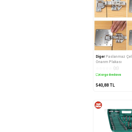
Diger
Paslanmaz Çel
Onarım Plakası
☆
☆
☆
☆
☆
(
0
)
Kargo Bedava
540,88
TL