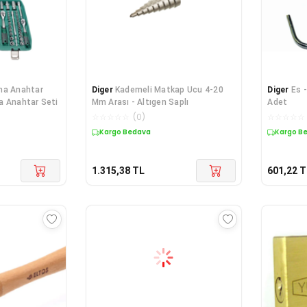
ma Anahtar
Diger
Kademeli Matkap Ucu 4-20
Diger
Es 
a Anahtar Seti
Mm Arası - Altıgen Saplı
Adet
☆
☆
☆
☆
☆
(
0
)
☆
☆
☆
☆
☆
Kargo Bedava
Kargo B
1.315,38
TL
601,22
T