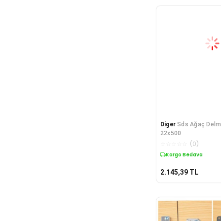
Diger
Sds Ağaç Delm
22x500
☆
☆
☆
☆
☆
(
0
)
Kargo Bedava
2.145,39
TL