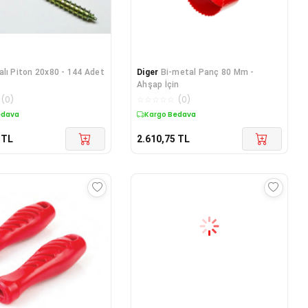
alı Piton 20x80 - 144 Adet
Diger
Bi-metal Panç 80 Mm -
Ahşap İçin
(
0
)
☆
☆
☆
☆
☆
(
0
)
edava
Kargo Bedava
TL
2.610,75
TL