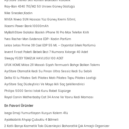
AyrStore Stereo Ses Kaliteli Bluetooth Kulaklık
Ray-Ban 4340 710/M2 50 Unisex Güneş Gözlüğü
Nike Sneaker,Kadın
NIVEA Nivea SUN Hassas Yüz Güneş Kremi 50ml,
Xiaomi Power Bank 10000mAh
MyBalliStore Galaksi Baskılı iPhone 16 Pro Max Telefon Kılıfı
Yves Rocher Mon Evidence EDP- Kadın Parfüm
Lelas Lelas Prime 38 Cool EDP 55 ML – Oryantal Erkek Parfümü
levent Fırsat Paketi Bebek Bezi 7 Numara Xxlarge 40 Adet
Sleepy YÜZEY TEMİZLİK HAVLUSU 100 ADET
UFUK HOME Milas 211 Masalı Siyah Fermuarlı Bahçe Balkon Takımı
AyrStore Otomatik Kedi Su Pınarı Ultra Sessiz Kedi Su Sebili
Delta 10 lu Pilates Seti Pilates Matı Pilates Topu Pilates Lastiği
AyrStore Saç Düzleştirici Ve Maşa İkili Saç Şekillendirici
Philips 5000 Serisi Islak Kuru Robot Süpürge
Royal Canin Motherbaby Cat 34 Anne Ve Yavru Kedi Maması
En Favori Ürünler
İsego Emoji Yumurtlayan Kurşun Kalem 4'lü
Ayakkabılık Ahşap Çubuklu 4 Bölmeli
2 Katlı Banyo Kozmetik Takı Düzenleyici Baharatlık Çok Amaçlı Organizer