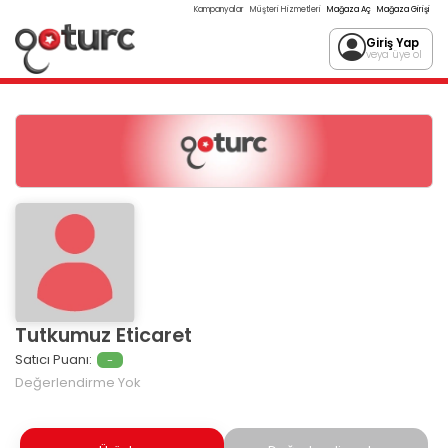
Kampanyalar
Müşteri Hizmetleri
Mağaza Aç
Mağaza Girişi
Giriş Yap
veya üye ol
Tutkumuz Eticaret
Satıcı Puanı:
-
Değerlendirme Yok