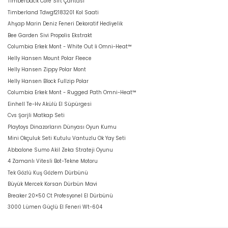
Timberback Core Sırt Çantası
Timberland Tdwgf2183201 Kol Saati
Ahşap Marin Deniz Feneri Dekoratif Hediyelik
Bee Garden Sivi Propolis Ekstrakt
Columbia Erkek Mont - White Out İi Omni-Heat™
Helly Hansen Mount Polar Fleece
Helly Hansen Zippy Polar Mont
Helly Hansen Block Fullzip Polar
Columbia Erkek Mont - Rugged Path Omni-Heat™
Einhell Te-Hv Akülü El Süpürgesi
Cvs Şarjli Matkap Seti
Playtoys Dinazorların Dünyası Oyun Kumu
Mini Okçuluk Seti Kutulu Vantuzlu Ok Yay Seti
Abbalone Sumo Akil Zeka Strateji Oyunu
4 Zamanlı Vitesli Bot-Tekne Motoru
Tek Gözlü Kuş Gözlem Dürbünü
Büyük Mercek Korsan Dürbün Mavi
Breaker 20×50 Ct Profesyonel El Dürbünü
3000 Lümen Güçlü El Feneri Wt-604