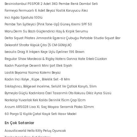
Besinistanbul PSSPOR 2 Adet 3KG Pembe Renk Dambıl Seti
Formeya Fermuarlı 6 Adet Beyaz Yastık Koruyucu Alez
İnci Ağda Spatula 100lü
Pembe Ton Eşitleyici (Pink Tone-Up) Güneş Kremi SPF 50
Maru.Derm Su Bazlı Güçlendirici Kaş & Kirpik Serumu
Delta Squat Pilates Jimnastik Egzersiz Çubuğu Portable Studio Squat Bar
Dekoratif Strafor Köpük Çıta (5 CM GENİŞLİK)
beaulis Drag It Inkpen Keçe Uçlu Eyeliner 196 Brown
Regular Show Mordecai & Rigby Haters Gonna Hate Erkek Cüzdan
Kadın Puantiye Desenli Mini Şort Etek Siyah
Lastik Boyama Yazma Kalemi Beyaz
Kadın Inci Kolye , Küpe , Bileklik Set -8 Mm
Sıkılaştırıcı, Bölgesel İncelme, Selülit Ve Çatlak Karşıtı, Slim
Bymeyla Güçlü Kadınlara Özel Tasarımlı Oto Kokusu Dikiz Ayna Süsü
Narkalıp Yuvarlak Kek Kalıbı Derinlik 15cm Çap 12cm
Arzum AR5028 Lisa XL Saç Maşası Seramik Plaka 32mm
60 Parça 12 Kişilik Çatal Kaşık Seti Hasır Model
En Çok Satanlar
Acousticworld Hello Kitty Peluş Oyuncak