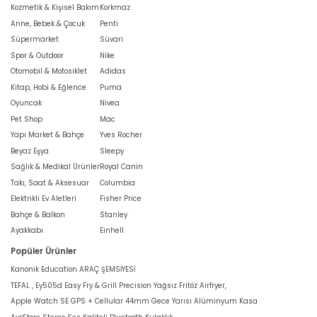
Kozmetik & Kişisel Bakım
Korkmaz
Anne, Bebek & Çocuk
Penti
Süpermarket
Süvari
Spor & Outdoor
Nike
Otomobil & Motosiklet
Adidas
Kitap, Hobi & Eğlence
Puma
Oyuncak
Nivea
Pet Shop
Mac
Yapı Market & Bahçe
Yves Rocher
Beyaz Eşya
Sleepy
Sağlık & Medikal Ürünler
Royal Canin
Takı, Saat & Aksesuar
Columbia
Elektrikli Ev Aletleri
Fisher Price
Bahçe & Balkon
Stanley
Ayakkabı
Einhell
Popüler Ürünler
Kanonik Education ARAÇ ŞEMSİYESİ
TEFAL , Ey505d Easy Fry & Grill Precision Yağsız Fritöz Airfryer,
Apple Watch SE GPS + Cellular 44mm Gece Yarısı Alüminyum Kasa