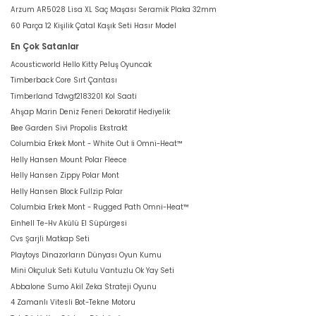
Arzum AR5028 Lisa XL Saç Maşası Seramik Plaka 32mm
60 Parça 12 Kişilik Çatal Kaşık Seti Hasır Model
En Çok Satanlar
Acousticworld Hello Kitty Peluş Oyuncak
Timberback Core Sırt Çantası
Timberland Tdwgf2183201 Kol Saati
Ahşap Marin Deniz Feneri Dekoratif Hediyelik
Bee Garden Sivi Propolis Ekstrakt
Columbia Erkek Mont - White Out İi Omni-Heat™
Helly Hansen Mount Polar Fleece
Helly Hansen Zippy Polar Mont
Helly Hansen Block Fullzip Polar
Columbia Erkek Mont - Rugged Path Omni-Heat™
Einhell Te-Hv Akülü El Süpürgesi
Cvs Şarjli Matkap Seti
Playtoys Dinazorların Dünyası Oyun Kumu
Mini Okçuluk Seti Kutulu Vantuzlu Ok Yay Seti
Abbalone Sumo Akil Zeka Strateji Oyunu
4 Zamanlı Vitesli Bot-Tekne Motoru