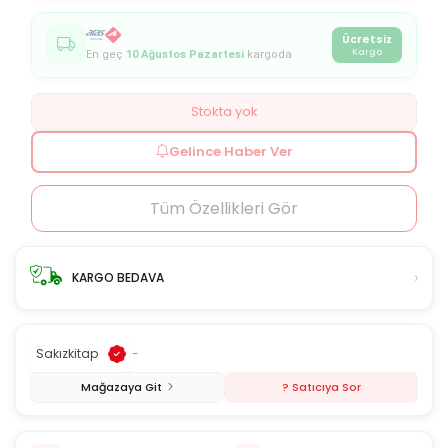
Ücretsiz
Kargo
En geç
10 Ağustos Pazartesi
kargoda
Stokta yok
Gelince Haber Ver
Tüm Özellikleri Gör
›
KARGO BEDAVA
Sakızkitap
-
Mağazaya Git
? Satıcıya Sor