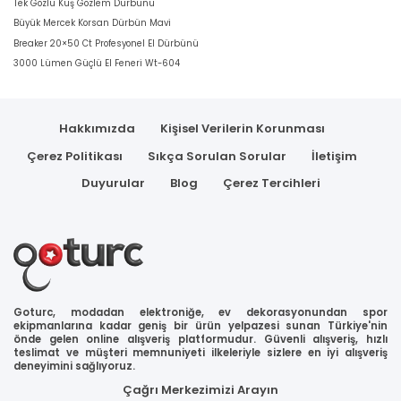
Tek Gözlü Kuş Gözlem Dürbünü
Büyük Mercek Korsan Dürbün Mavi
Breaker 20×50 Ct Profesyonel El Dürbünü
3000 Lümen Güçlü El Feneri Wt-604
Hakkımızda
Kişisel Verilerin Korunması
Çerez Politikası
Sıkça Sorulan Sorular
İletişim
Duyurular
Blog
Çerez Tercihleri
Goturc, modadan elektroniğe, ev dekorasyonundan spor
ekipmanlarına kadar geniş bir ürün yelpazesi sunan Türkiye'nin
önde gelen online alışveriş platformudur. Güvenli alışveriş, hızlı
teslimat ve müşteri memnuniyeti ilkeleriyle sizlere en iyi alışveriş
deneyimini sağlıyoruz.
Çağrı Merkezimizi Arayın