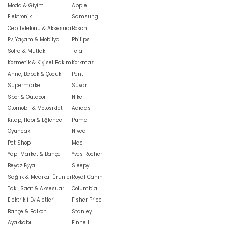
Moda & Giyim
Apple
Elektronik
Samsung
Cep Telefonu & Aksesuar
Bosch
Ev, Yaşam & Mobilya
Philips
Sofra & Mutfak
Tefal
Kozmetik & Kişisel Bakım
Korkmaz
Anne, Bebek & Çocuk
Penti
Süpermarket
Süvari
Spor & Outdoor
Nike
Otomobil & Motosiklet
Adidas
Kitap, Hobi & Eğlence
Puma
Oyuncak
Nivea
Pet Shop
Mac
Yapı Market & Bahçe
Yves Rocher
Beyaz Eşya
Sleepy
Sağlık & Medikal Ürünler
Royal Canin
Takı, Saat & Aksesuar
Columbia
Elektrikli Ev Aletleri
Fisher Price
Bahçe & Balkon
Stanley
Ayakkabı
Einhell