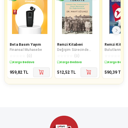
Beta Basım Yayım
Remzi Kitabevi
Remzi Kitabe
Finansal Muhasebe
Değişim Sürecinde
Bulutların Üs
Türkiye
Tırmanırken - 
☆
☆
☆
☆
☆
(
0
)
☆
☆
☆
☆
☆
(
0
)
☆
☆
☆
☆
☆
(
0
)
Dönüşüm Öyk
Kargo Bedava
Kargo Bedava
Kargo Bedav
959,82
TL
512,52
TL
590,39
TL