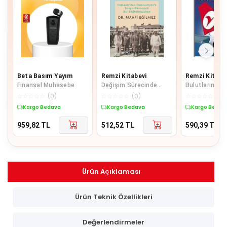
Beta Basım Yayım
Remzi Kitabevi
Remzi Kitabe
Finansal Muhasebe
Değişim Sürecinde
Bulutların Üs
Türkiye
Tırmanırken - 
☆
☆
☆
☆
☆
(
0
)
☆
☆
☆
☆
☆
(
0
)
☆
☆
☆
☆
☆
(
0
)
Dönüşüm Öyk
Kargo Bedava
Kargo Bedava
Kargo Bedav
959,82
TL
512,52
TL
590,39
TL
Ürün Açıklaması
Ürün Teknik Özellikleri
Değerlendirmeler