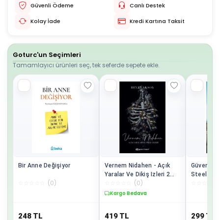
Güvenli Ödeme
Canlı Destek
Kolay İade
Kredi Kartına Taksit
Goturc'un Seçimleri
Tamamlayıcı ürünleri seç, tek seferde sepete ekle.
Bir Anne Değişiyor
Vernem Nidahen - Açık
Güvenli Li
Yaralar Ve Dikiş Izleri 2
Steel / /
☆
☆
☆
☆
☆
(
0
)
☆
☆
☆
☆
☆
(
0
)
☆
☆
☆
☆
☆
Beyza Aksoy
Kargo Bedava
248
TL
419
TL
299
TL