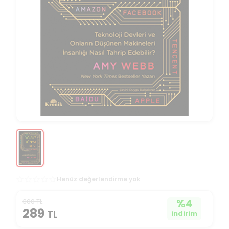
Henüz değerlendirme yok
300 TL
%
4
289
TL
indirim