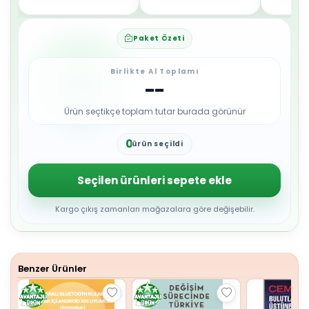
Paket Özeti
Birlikte Al Toplamı
--
Ürün seçtikçe toplam tutar burada görünür
0
ürün seçildi
1
2
3
Seçilen ürünleri sepete ekle
4
5
6
Kargo çıkış zamanları mağazalara göre değişebilir.
7
8
9
Benzer Ürünler