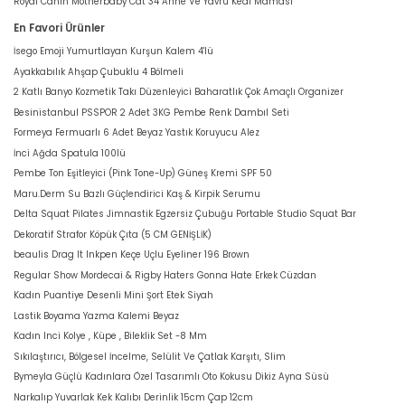
Royal Canin Motherbaby Cat 34 Anne Ve Yavru Kedi Maması
En Favori Ürünler
İsego Emoji Yumurtlayan Kurşun Kalem 4'lü
Ayakkabılık Ahşap Çubuklu 4 Bölmeli
2 Katlı Banyo Kozmetik Takı Düzenleyici Baharatlık Çok Amaçlı Organizer
Besinistanbul PSSPOR 2 Adet 3KG Pembe Renk Dambıl Seti
Formeya Fermuarlı 6 Adet Beyaz Yastık Koruyucu Alez
İnci Ağda Spatula 100lü
Pembe Ton Eşitleyici (Pink Tone-Up) Güneş Kremi SPF 50
Maru.Derm Su Bazlı Güçlendirici Kaş & Kirpik Serumu
Delta Squat Pilates Jimnastik Egzersiz Çubuğu Portable Studio Squat Bar
Dekoratif Strafor Köpük Çıta (5 CM GENİŞLİK)
beaulis Drag It Inkpen Keçe Uçlu Eyeliner 196 Brown
Regular Show Mordecai & Rigby Haters Gonna Hate Erkek Cüzdan
Kadın Puantiye Desenli Mini Şort Etek Siyah
Lastik Boyama Yazma Kalemi Beyaz
Kadın Inci Kolye , Küpe , Bileklik Set -8 Mm
Sıkılaştırıcı, Bölgesel İncelme, Selülit Ve Çatlak Karşıtı, Slim
Bymeyla Güçlü Kadınlara Özel Tasarımlı Oto Kokusu Dikiz Ayna Süsü
Narkalıp Yuvarlak Kek Kalıbı Derinlik 15cm Çap 12cm