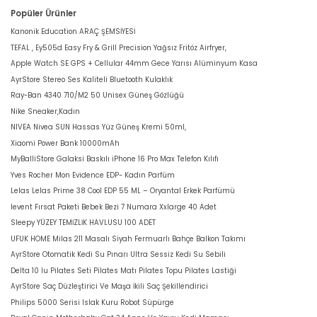
Popüler Ürünler
Kanonik Education ARAÇ ŞEMSİYESİ
TEFAL , Ey505d Easy Fry & Grill Precision Yağsız Fritöz Airfryer,
Apple Watch SE GPS + Cellular 44mm Gece Yarısı Alüminyum Kasa
AyrStore Stereo Ses Kaliteli Bluetooth Kulaklık
Ray-Ban 4340 710/M2 50 Unisex Güneş Gözlüğü
Nike Sneaker,Kadın
NIVEA Nivea SUN Hassas Yüz Güneş Kremi 50ml,
Xiaomi Power Bank 10000mAh
MyBalliStore Galaksi Baskılı iPhone 16 Pro Max Telefon Kılıfı
Yves Rocher Mon Evidence EDP- Kadın Parfüm
Lelas Lelas Prime 38 Cool EDP 55 ML – Oryantal Erkek Parfümü
levent Fırsat Paketi Bebek Bezi 7 Numara Xxlarge 40 Adet
Sleepy YÜZEY TEMİZLİK HAVLUSU 100 ADET
UFUK HOME Milas 211 Masalı Siyah Fermuarlı Bahçe Balkon Takımı
AyrStore Otomatik Kedi Su Pınarı Ultra Sessiz Kedi Su Sebili
Delta 10 lu Pilates Seti Pilates Matı Pilates Topu Pilates Lastiği
AyrStore Saç Düzleştirici Ve Maşa İkili Saç Şekillendirici
Philips 5000 Serisi Islak Kuru Robot Süpürge