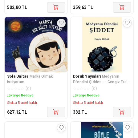
502,80
TL
359,63
TL
Sola Unitas
Marka Olmak
Doruk Yayınları
Medyanın
İstiyorum
Efendisi Şiddet - - Cengiz Erdal
Kitabı
☆
☆
☆
☆
☆
(
0
)
☆
☆
☆
☆
☆
(
0
)
Kargo Bedava
Kargo Bedava
Stokta 5 adet kaldı.
Stokta 5 adet kaldı.
627,12
TL
332
TL