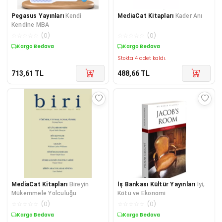
Pegasus Yayınları
Kendi
MediaCat Kitapları
Kader Anı
Kendine MBA
☆
☆
☆
☆
☆
(
0
)
☆
☆
☆
☆
☆
(
0
)
Kargo Bedava
Kargo Bedava
Stokta 4 adet kaldı.
713,61
TL
488,66
TL
MediaCat Kitapları
Bireyin
İş Bankası Kültür Yayınları
İyi,
Mükemmele Yolculuğu
Kötü ve Ekonomi
☆
☆
☆
☆
☆
(
0
)
☆
☆
☆
☆
☆
(
0
)
Kargo Bedava
Kargo Bedava