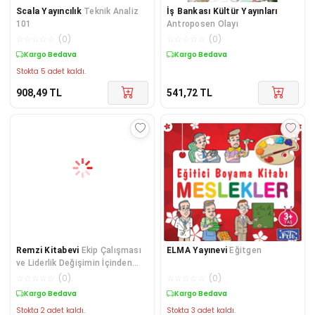
Scala Yayıncılık
Teknik Analiz
İş Bankası Kültür Yayınları
101
Antroposen Olayı
☆
☆
☆
☆
☆
(
0
)
☆
☆
☆
☆
☆
(
0
)
Kargo Bedava
Kargo Bedava
Stokta 5 adet kaldı.
908,49
TL
541,72
TL
Remzi Kitabevi
Ekip Çalışması
ELMA Yayınevi
Eğitgen
ve Liderlik Değişimin İçinden
Geleceğe Doğru
☆
☆
☆
☆
☆
(
0
)
☆
☆
☆
☆
☆
(
0
)
Kargo Bedava
Kargo Bedava
Stokta 2 adet kaldı.
Stokta 3 adet kaldı.