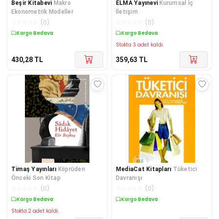
Beşir Kitabevi
Makro
ELMA Yayınevi
Kurumsal İç
Ekonometrik Modeller
İletişim
☆
☆
☆
☆
☆
(
0
)
☆
☆
☆
☆
☆
(
0
)
Kargo Bedava
Kargo Bedava
Stokta 3 adet kaldı.
430,28
TL
359,63
TL
Timaş Yayınları
Köprüden
MediaCat Kitapları
Tüketici
Önceki Son Kitap
Davranışı
☆
☆
☆
☆
☆
(
0
)
☆
☆
☆
☆
☆
(
0
)
Kargo Bedava
Kargo Bedava
Stokta 2 adet kaldı.