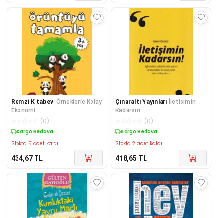
Remzi Kitabevi
Örneklerle Kolay
Çınaraltı Yayınları
İletişimin
Ekonomi
Kadarsın
☆
☆
☆
☆
☆
(
0
)
☆
☆
☆
☆
☆
(
0
)
Kargo Bedava
Kargo Bedava
Stokta 5 adet kaldı.
Stokta 2 adet kaldı.
434,67
TL
418,65
TL