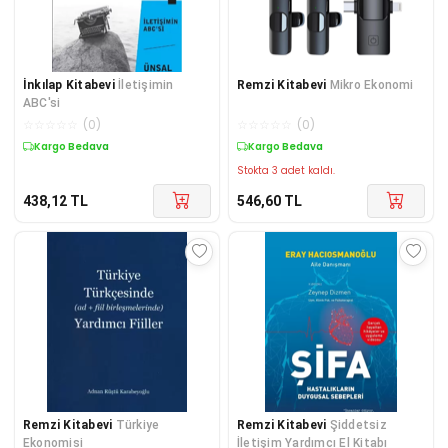
İnkılap Kitabevi
İletişimin
Remzi Kitabevi
Mikro Ekonomi
ABC'si
☆
☆
☆
☆
☆
(
0
)
☆
☆
☆
☆
☆
(
0
)
Kargo Bedava
Kargo Bedava
Stokta 3 adet kaldı.
438,12
TL
546,60
TL
Remzi Kitabevi
Türkiye
Remzi Kitabevi
Şiddetsiz
Ekonomisi
İletişim Yardımcı El Kitabı