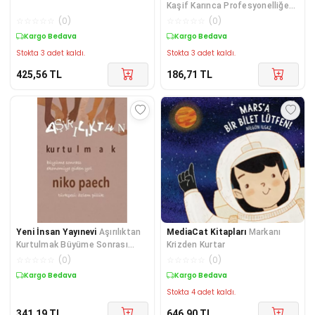
Kaşif Karınca Profesyonelliğe
Amatör Ruh Katmanın Yolları
☆
☆
☆
☆
☆
(
0
)
☆
☆
☆
☆
☆
(
0
)
Kargo Bedava
Kargo Bedava
Stokta 3 adet kaldı.
Stokta 3 adet kaldı.
425,56
TL
186,71
TL
Yeni İnsan Yayınevi
Aşırılıktan
MediaCat Kitapları
Markanı
Kurtulmak Büyüme Sonrası
Krizden Kurtar
Ekonomiye Giden Yol
☆
☆
☆
☆
☆
(
0
)
☆
☆
☆
☆
☆
(
0
)
Kargo Bedava
Kargo Bedava
Stokta 4 adet kaldı.
341,19
TL
646,90
TL