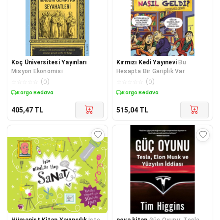
Koç Üniversitesi Yayınları
Kırmızı Kedi Yayınevi
Bu
Misyon Ekonomisi
Hesapta Bir Gariplik Var
☆
☆
☆
☆
☆
(
0
)
☆
☆
☆
☆
☆
(
0
)
Kargo Bedava
Kargo Bedava
405,47
TL
515,04
TL
Hümanist Kitap Yayıncılık
İşte
nova kitap
Güç Oyunu: Tesla,