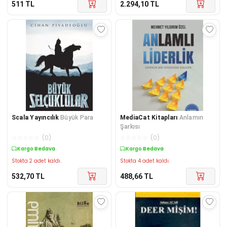
511
TL
2.294,10
TL
Scala Yayıncılık
Büyük Para
MediaCat Kitapları
Anlamın
Şarkısı
☆
☆
☆
☆
☆
(
0
)
☆
☆
☆
☆
☆
(
0
)
Kargo Bedava
Kargo Bedava
Stokta 2 adet kaldı.
Stokta 4 adet kaldı.
532,70
TL
488,66
TL