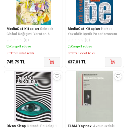
MediaCat Kitapları
Gelecek
MediaCat Kitapları
Herkes
Global Değişimi Yaratan 6
Yazabilir İçerik Pazarlamasının
Dinamik
74 Kuralı
☆
☆
☆
☆
☆
(
0
)
☆
☆
☆
☆
☆
(
0
)
Kargo Bedava
Kargo Bedava
Stokta 3 adet kaldı.
Stokta 3 adet kaldı.
745,79
TL
637,01
TL
Divan Kitap
İktisadi Psikoloji 1
ELMA Yayınevi
Avcunuzdaki