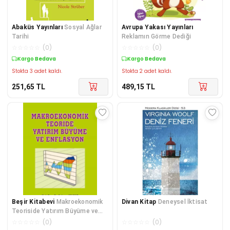
Abaküs Yayınları
Sosyal Ağlar
Avrupa Yakası Yayınları
Tarihi
Reklamın Görme Dediği
☆
☆
☆
☆
☆
(
0
)
☆
☆
☆
☆
☆
(
0
)
Kargo Bedava
Kargo Bedava
Stokta 3 adet kaldı.
Stokta 2 adet kaldı.
251,65
TL
489,15
TL
Beşir Kitabevi
Makroekonomik
Divan Kitap
Deneysel İktisat
Teoriside Yatırım Büyüme ve
Enflasyon
☆
☆
☆
☆
☆
(
0
)
☆
☆
☆
☆
☆
(
0
)