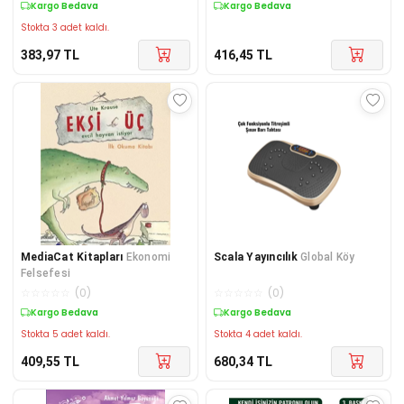
Kargo Bedava
Kargo Bedava
Stokta 3 adet kaldı.
383,97
TL
416,45
TL
MediaCat Kitapları
Ekonomi
Scala Yayıncılık
Global Köy
Felsefesi
☆
☆
☆
☆
☆
(
0
)
☆
☆
☆
☆
☆
(
0
)
Kargo Bedava
Kargo Bedava
Stokta 5 adet kaldı.
Stokta 4 adet kaldı.
409,55
TL
680,34
TL