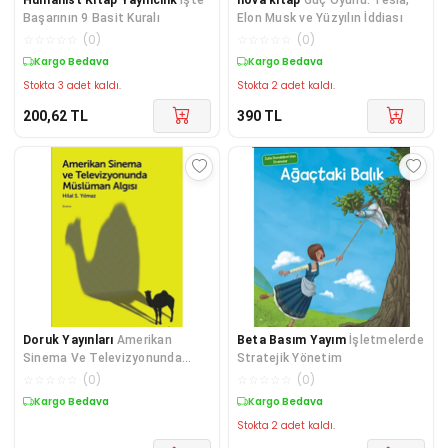
Başarının 9 Basit Kuralı
Elon Musk ve Yüzyılın İddiası
☆
☆
☆
☆
☆
(
0
)
☆
☆
☆
☆
☆
(
0
)
Kargo Bedava
Kargo Bedava
Stokta 3 adet kaldı.
Stokta 2 adet kaldı.
200,62
TL
390
TL
Doruk Yayınları
Amerikan
Beta Basım Yayım
İşletmelerde
Sinema Ve Televizyonunda
Stratejik Yönetim
Müslüman Algısı
☆
☆
☆
☆
☆
(
0
)
☆
☆
☆
☆
☆
(
0
)
Kargo Bedava
Kargo Bedava
Stokta 2 adet kaldı.