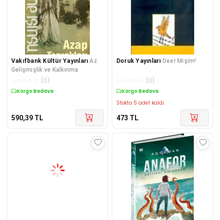
Vakıfbank Kültür Yayınları
Az
Doruk Yayınları
Deer Mişim!
Gelişmişlik ve Kalkınma
☆
☆
☆
☆
☆
(
0
)
☆
☆
☆
☆
☆
(
0
)
Kargo Bedava
Kargo Bedava
Stokta 5 adet kaldı.
590,39
TL
473
TL