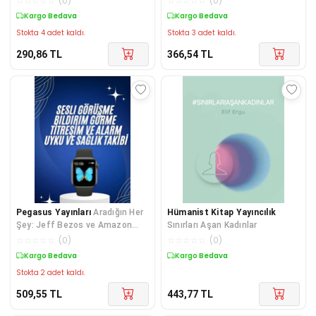
☆
☆
☆
☆
☆
(
0
)
☆
☆
☆
☆
☆
(
0
)
Kargo Bedava
Kargo Bedava
Stokta 4 adet kaldı.
Stokta 3 adet kaldı.
290,86
TL
366,54
TL
Pegasus Yayınları
Aradığın Her
Hümanist Kitap Yayıncılık
Şey: Jeff Bezos ve Amazon
Sınırları Aşan Kadınlar
Çağı
☆
☆
☆
☆
☆
(
0
)
☆
☆
☆
☆
☆
(
0
)
Kargo Bedava
Kargo Bedava
Stokta 2 adet kaldı.
509,55
TL
443,77
TL