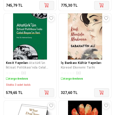
745,79
TL
775,30
TL
Kesit Yayınları
Atatürk’ün
İş Bankası Kültür Yayınları
İktisat Politikası’nda Celal
Küresel Ekonomi Tarihi
Bayar’ın Yeri
☆
☆
☆
☆
☆
(
0
)
☆
☆
☆
☆
☆
(
0
)
Kargo Bedava
Kargo Bedava
Stokta 3 adet kaldı.
579,65
TL
327,60
TL