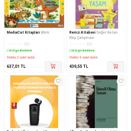
MediaCat Kitapları
Blink
Remzi Kitabevi
Değer Katan
Ekip Çalışması
☆
☆
☆
☆
☆
(
0
)
☆
☆
☆
☆
☆
(
0
)
Kargo Bedava
Kargo Bedava
Stokta 2 adet kaldı.
Stokta 5 adet kaldı.
637,01
TL
439,55
TL