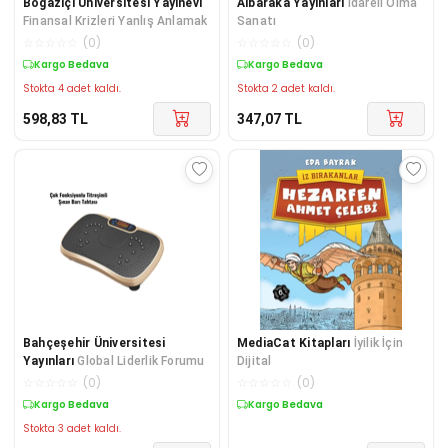
Boğaziçi Üniversitesi Yayınevi
Albaraka Yayınları
İdareli Olma
Finansal Krizleri Yanlış Anlamak
Sanatı
☆
☆
☆
☆
☆
(
0
)
☆
☆
☆
☆
☆
(
0
)
Kargo Bedava
Kargo Bedava
Stokta 4 adet kaldı.
Stokta 2 adet kaldı.
598,83
TL
347,07
TL
Bahçeşehir Üniversitesi
MediaCat Kitapları
İyilik İçin
Yayınları
Global Liderlik Forumu
Dijital
☆
☆
☆
☆
☆
(
0
)
☆
☆
☆
☆
☆
(
0
)
Kargo Bedava
Kargo Bedava
Stokta 3 adet kaldı.