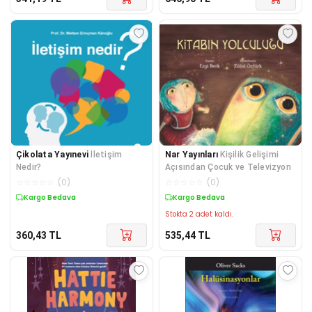
Çikolata Yayınevi
İletişim
Nar Yayınları
Kişilik Gelişimi
Nedir?
Açısından Çocuk ve Televizyon
☆
☆
☆
☆
☆
(
0
)
☆
☆
☆
☆
☆
(
0
)
Kargo Bedava
Kargo Bedava
Stokta 2 adet kaldı.
360,43
TL
535,44
TL