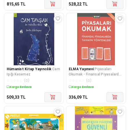
815,65
TL
528,22
TL
Hümanist Kitap Yayıncılık
Cam
ELMA Yayınevi
Piyasaları
Işığı Kesemez
Okumak - Finansal Piyasalarda
Tahmin Yöntemleri
☆
☆
☆
☆
☆
(
0
)
☆
☆
☆
☆
☆
(
0
)
Kargo Bedava
Kargo Bedava
509,33
TL
336,09
TL