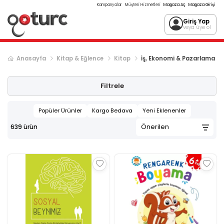
Kampanyalar
Müşteri Hizmetleri
Mağaza Aç
Mağaza Girişi
Giriş Yap
veya üye ol
Anasayfa
Kitap & Eğlence
Kitap
İş, Ekonomi & Pazarlama
Sonraki ürün sayfası, sayfa
2
Filtrele
Popüler Ürünler
Kargo Bedava
Yeni Eklenenler
639
ürün