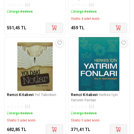
☆
☆
☆
☆
☆
(
0
)
☆
☆
☆
☆
☆
(
0
)
Kargo Bedava
Kargo Bedava
Stokta 4 adet kaldı.
551,45
TL
459
TL
Remzi Kitabevi
Yol Yakınken
Remzi Kitabevi
Herkes İçin
Yatırım Fonları
☆
☆
☆
☆
☆
(
0
)
☆
☆
☆
☆
☆
(
0
)
Kargo Bedava
Kargo Bedava
Stokta 3 adet kaldı.
Stokta 3 adet kaldı.
682,85
TL
371,41
TL