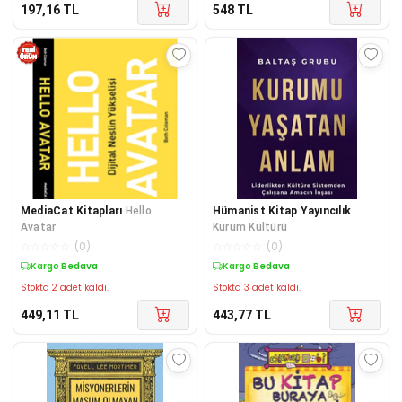
197,16
TL
548
TL
MediaCat Kitapları
Hello
Hümanist Kitap Yayıncılık
Avatar
Kurum Kültürü
☆
☆
☆
☆
☆
(
0
)
☆
☆
☆
☆
☆
(
0
)
Kargo Bedava
Kargo Bedava
Stokta 2 adet kaldı.
Stokta 3 adet kaldı.
449,11
TL
443,77
TL