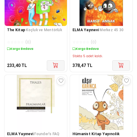
The Kitap
Koçluk ve Mentörlük
ELMA Yayınevi
Merkez 45 30
☆
☆
☆
☆
☆
(
0
)
☆
☆
☆
☆
☆
(
0
)
Kargo Bedava
Kargo Bedava
Stokta 5 adet kaldı.
233,40
TL
378,47
TL
ELMA Yayınevi
Founder’s FAQ
Hümanist Kitap Yayıncılık