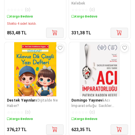
Kelebek
☆
☆
☆
☆
☆
(
0
)
☆
☆
☆
☆
☆
(
0
)
Kargo Bedava
Kargo Bedava
Stokta 4 adet kaldı.
853,48
TL
331,38
TL
Destek Yayınları
Dijitalde Ne
Domingo Yayınevi
Acı
Haber?
İmparatorluğu: Sackler
Hanedanı’nın Gizli Tarihi
☆
☆
☆
☆
☆
(
0
)
☆
☆
☆
☆
☆
(
0
)
Kargo Bedava
Kargo Bedava
376,27
TL
623,35
TL