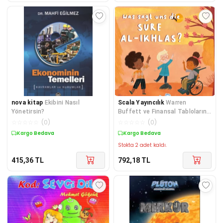
nova kitap
Ekibini Nasıl
Scala Yayıncılık
Warren
Yönetirsin?
Buffett ve Finansal Tabloların
Yorumlanması
☆
☆
☆
☆
☆
(
0
)
☆
☆
☆
☆
☆
(
0
)
Kargo Bedava
Kargo Bedava
Stokta 2 adet kaldı.
415,36
TL
792,18
TL