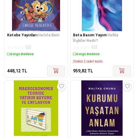
Ketebe Yayınları
Hatırla Beni
Beta Basım Yayım
Halkla
İlişkiler Nedir?
☆
☆
☆
☆
☆
(
0
)
☆
☆
☆
☆
☆
(
0
)
Kargo Bedava
Kargo Bedava
Stokta 2 adet kaldı.
448,12
TL
959,82
TL