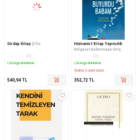
Girdap Kitap
Şifre
Hümanist Kitap Yayıncılık
Bölgesel Kalkınmaya Giriş
☆
☆
☆
☆
☆
(
0
)
☆
☆
☆
☆
☆
(
0
)
Kargo Bedava
Kargo Bedava
Stokta 3 adet kaldı.
540,94
TL
352,72
TL