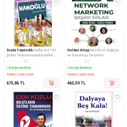
Scala Yayıncılık
Halka Arz 101
Holden Kitap
Netflix’in Doğuşu
Şirket Finansmanında Halka
ve İnanılmaz Serüveni
Arzlar
☆
☆
☆
☆
☆
(
0
)
☆
☆
☆
☆
☆
(
0
)
Kargo Bedava
Kargo Bedava
Stokta 2 adet kaldı.
Stokta 3 adet kaldı.
675,86
TL
465,59
TL