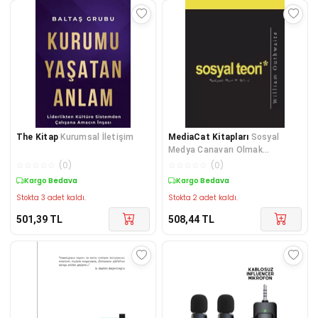
The Kitap
Kurumsal İletişim
MediaCat Kitapları
Sosyal
Medya Canavarı Olmak
İstermisin?
☆
☆
☆
☆
☆
(
0
)
☆
☆
☆
☆
☆
(
0
)
Kargo Bedava
Kargo Bedava
Stokta 3 adet kaldı.
Stokta 2 adet kaldı.
501,39
TL
508,44
TL