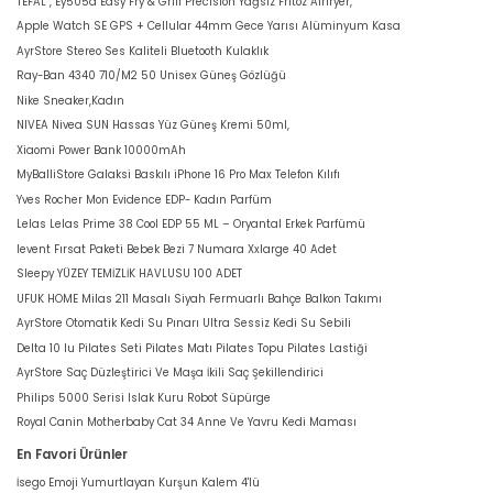
TEFAL , Ey505d Easy Fry & Grill Precision Yağsız Fritöz Airfryer,
Apple Watch SE GPS + Cellular 44mm Gece Yarısı Alüminyum Kasa
AyrStore Stereo Ses Kaliteli Bluetooth Kulaklık
Ray-Ban 4340 710/M2 50 Unisex Güneş Gözlüğü
Nike Sneaker,Kadın
NIVEA Nivea SUN Hassas Yüz Güneş Kremi 50ml,
Xiaomi Power Bank 10000mAh
MyBalliStore Galaksi Baskılı iPhone 16 Pro Max Telefon Kılıfı
Yves Rocher Mon Evidence EDP- Kadın Parfüm
Lelas Lelas Prime 38 Cool EDP 55 ML – Oryantal Erkek Parfümü
levent Fırsat Paketi Bebek Bezi 7 Numara Xxlarge 40 Adet
Sleepy YÜZEY TEMİZLİK HAVLUSU 100 ADET
UFUK HOME Milas 211 Masalı Siyah Fermuarlı Bahçe Balkon Takımı
AyrStore Otomatik Kedi Su Pınarı Ultra Sessiz Kedi Su Sebili
Delta 10 lu Pilates Seti Pilates Matı Pilates Topu Pilates Lastiği
AyrStore Saç Düzleştirici Ve Maşa İkili Saç Şekillendirici
Philips 5000 Serisi Islak Kuru Robot Süpürge
Royal Canin Motherbaby Cat 34 Anne Ve Yavru Kedi Maması
En Favori Ürünler
İsego Emoji Yumurtlayan Kurşun Kalem 4'lü