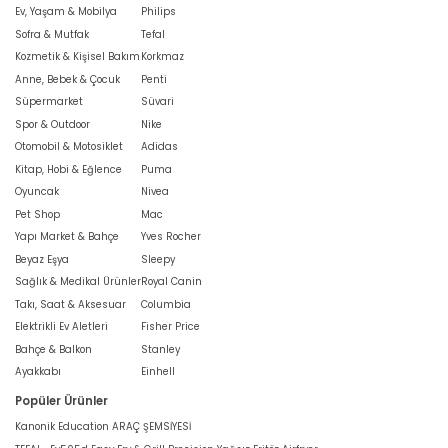
Ev, Yaşam & Mobilya
Philips
Sofra & Mutfak
Tefal
Kozmetik & Kişisel Bakım
Korkmaz
Anne, Bebek & Çocuk
Penti
Süpermarket
Süvari
Spor & Outdoor
Nike
Otomobil & Motosiklet
Adidas
Kitap, Hobi & Eğlence
Puma
Oyuncak
Nivea
Pet Shop
Mac
Yapı Market & Bahçe
Yves Rocher
Beyaz Eşya
Sleepy
Sağlık & Medikal Ürünler
Royal Canin
Takı, Saat & Aksesuar
Columbia
Elektrikli Ev Aletleri
Fisher Price
Bahçe & Balkon
Stanley
Ayakkabı
Einhell
Popüler Ürünler
Kanonik Education ARAÇ ŞEMSİYESİ