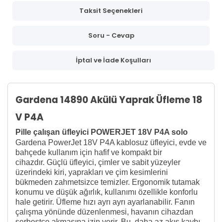
Taksit Seçenekleri
Soru - Cevap
İptal ve İade Koşulları
Gardena 14890 Akülü Yaprak Üfleme 18
V P4A
Pille çalışan üfleyici POWERJET 18V P4A solo
Gardena PowerJet 18V P4A kablosuz üfleyici, evde ve
bahçede kullanım için hafif ve kompakt bir
cihazdır. Güçlü üfleyici, çimler ve sabit yüzeyler
üzerindeki kiri, yaprakları ve çim kesimlerini
bükmeden zahmetsizce temizler. Ergonomik tutamak
konumu ve düşük ağırlık, kullanımı özellikle konforlu
hale getirir. Üfleme hızı ayrı ayrı ayarlanabilir. Fanın
çalışma yönünde düzenlenmesi, havanın cihazdan
serbestçe akmasına izin verir. Bu, daha az akış kaybı,