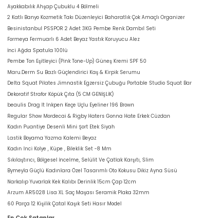
Ayakkabılık Ahşap Çubuklu 4 Bölmeli
2 Katlı Banyo Kozmetik Takı Düzenleyici Baharatlık Çok Amaçlı Organizer
Besinistanbul PSSPOR 2 Adet 3KG Pembe Renk Dambıl Seti
Formeya Fermuarlı 6 Adet Beyaz Yastık Koruyucu Alez
İnci Ağda Spatula 100lü
Pembe Ton Eşitleyici (Pink Tone-Up) Güneş Kremi SPF 50
Maru.Derm Su Bazlı Güçlendirici Kaş & Kirpik Serumu
Delta Squat Pilates Jimnastik Egzersiz Çubuğu Portable Studio Squat Bar
Dekoratif Strafor Köpük Çıta (5 CM GENİŞLİK)
beaulis Drag It Inkpen Keçe Uçlu Eyeliner 196 Brown
Regular Show Mordecai & Rigby Haters Gonna Hate Erkek Cüzdan
Kadın Puantiye Desenli Mini Şort Etek Siyah
Lastik Boyama Yazma Kalemi Beyaz
Kadın Inci Kolye , Küpe , Bileklik Set -8 Mm
Sıkılaştırıcı, Bölgesel İncelme, Selülit Ve Çatlak Karşıtı, Slim
Bymeyla Güçlü Kadınlara Özel Tasarımlı Oto Kokusu Dikiz Ayna Süsü
Narkalıp Yuvarlak Kek Kalıbı Derinlik 15cm Çap 12cm
Arzum AR5028 Lisa XL Saç Maşası Seramik Plaka 32mm
60 Parça 12 Kişilik Çatal Kaşık Seti Hasır Model
En Çok Satanlar