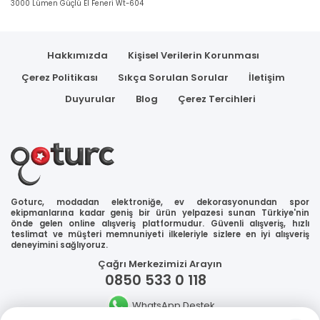
3000 Lümen Güçlü El Feneri Wt-604
Hakkımızda
Kişisel Verilerin Korunması
Çerez Politikası
Sıkça Sorulan Sorular
İletişim
Duyurular
Blog
Çerez Tercihleri
Goturc, modadan elektroniğe, ev dekorasyonundan spor
ekipmanlarına kadar geniş bir ürün yelpazesi sunan Türkiye'nin
önde gelen online alışveriş platformudur. Güvenli alışveriş, hızlı
teslimat ve müşteri memnuniyeti ilkeleriyle sizlere en iyi alışveriş
deneyimini sağlıyoruz.
Çağrı Merkezimizi Arayın
0850 533 0 118
WhatsApp Destek