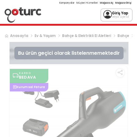
Kampanyalar
Müşteri Hizmetleri
Mağaza Aç
Mağaza Girişi
Giriş Yap
veya üye ol
Anasayfa
Ev & Yaşam
Bahçe & Elektrikli El Aletleri
Bahçe
Gardena
Gardena 14890 PowerJet Akülü Yaprak
Bu ürün geçici olarak listelenmemektedir
Üfleme 18 V P4A
KARGO
BEDAVA
Kurumsal Fatura