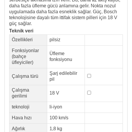
daha fazla üfleme gücü anlamına gelir. Nokta nozul
uygulamada daha fazla esneklik sağlar. Güç, Bosch
teknolojisine dayalı tüm ittifak sistem pilleri için 18 V
güç sağlar.
Teknik veri
Özellikleri
pilsiz
Fonksiyonlar
Üfleme
(bahçe
fonksiyonu
üfleyiciler)
Şarj edilebilir
Çalışma türü
pil
Çalışma
18 V
gerilimi
teknoloji
li-iyon
Hava hızı
100 km/s
Ağırlık
1,8 kg