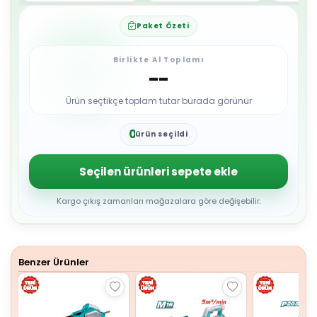
Paket Özeti
Birlikte Al Toplamı
--
Ürün seçtikçe toplam tutar burada görünür
0
ürün seçildi
1
2
3
Seçilen ürünleri sepete ekle
4
5
6
Kargo çıkış zamanları mağazalara göre değişebilir.
7
8
9
Benzer Ürünler