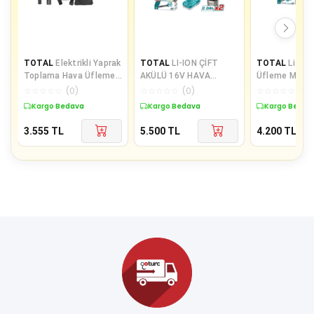
TOTAL
Elektrikli Yaprak
TOTAL
LI-ION ÇİFT
TOTAL
Li-ion
Toplama Hava Üfleme
AKÜLÜ 16V HAVA
Üfleme Makin
TB2086
ÜFLEME MAKİNASI
Tek Akülü TA
☆
☆
☆
☆
☆
(
0
)
☆
☆
☆
☆
☆
(
0
)
☆
☆
☆
☆
☆
(
0
)
TABLI168082E Yüksek
Kargo Bedava
Kargo Bedava
Kargo Bedav
Ka
3.555
TL
5.500
TL
4.200
TL