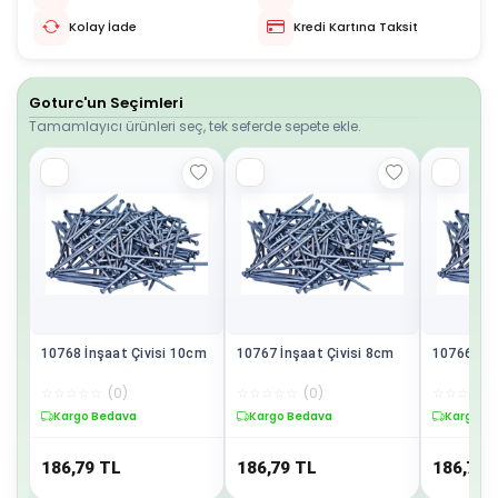
Kolay İade
Kredi Kartına Taksit
Goturc'un Seçimleri
Tamamlayıcı ürünleri seç, tek seferde sepete ekle.
10768 İnşaat Çivisi 10cm
10767 İnşaat Çivisi 8cm
1076
☆
☆
☆
☆
☆
(
0
)
☆
☆
☆
☆
☆
(
0
)
☆
☆
☆
☆
☆
Kargo Bedava
Kargo Bedava
Kargo B
186,79
TL
186,79
TL
186,79