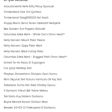
Acousticworld Hello Kitty Peluş Oyuncak
Timberback Core Sırt Çantası
Timberland Tdwgf2183201 Kol Saati
Ahşap Marin Deniz Feneri Dekoratif Hediyelik
Bee Garden Sivi Propolis Ekstrakt
Columbia Erkek Mont - White Out İi Omni-Heat™
Helly Hansen Mount Polar Fleece
Helly Hansen Zippy Polar Mont
Helly Hansen Block Fullzip Polar
Columbia Erkek Mont - Rugged Path Omni-Heat™
Einhell Te-Hv Akülü El Süpürgesi
Cvs Şarjli Matkap Seti
Playtoys Dinazorların Dünyası Oyun Kumu
Mini Okçuluk Seti Kutulu Vantuzlu Ok Yay Seti
Abbalone Sumo Akil Zeka Strateji Oyunu
4 Zamanlı Vitesli Bot-Tekne Motoru
Tek Gözlü Kuş Gözlem Dürbünü
Büyük Mercek Korsan Dürbün Mavi
Breaker 20×50 Ct Profesyonel El Dürbünü