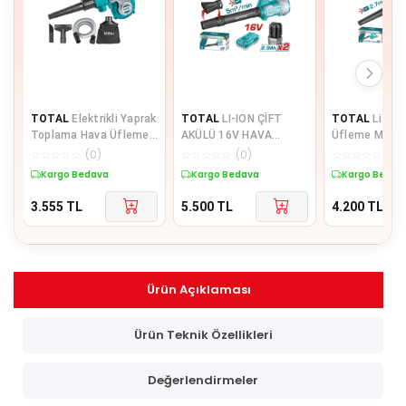
TOTAL
Elektrikli Yaprak
TOTAL
LI-ION ÇİFT
TOTAL
Li-ion
Toplama Hava Üfleme
AKÜLÜ 16V HAVA
Üfleme Makin
TB2086
ÜFLEME MAKİNASI
Tek Akülü TA
☆
☆
☆
☆
☆
(
0
)
☆
☆
☆
☆
☆
(
0
)
☆
☆
☆
☆
☆
(
0
)
TABLI168082E Yüksek
Kargo Bedava
Kargo Bedava
Kargo Bedav
Ka
3.555
TL
5.500
TL
4.200
TL
Ürün Açıklaması
Ürün Teknik Özellikleri
Değerlendirmeler