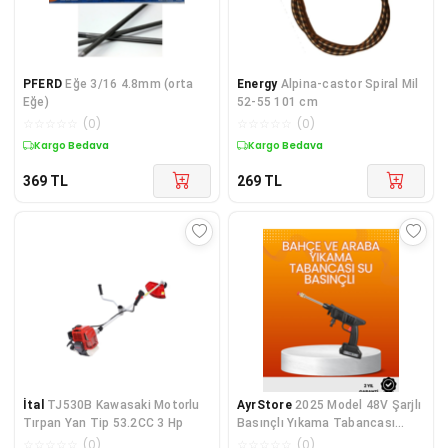
PFERD
Eğe 3/16 4.8mm (orta
Energy
Alpina-castor Spiral Mil
Eğe)
52-55 101 cm
☆
☆
☆
☆
☆
(
0
)
☆
☆
☆
☆
☆
(
0
)
Kargo Bedava
Kargo Bedava
369
TL
269
TL
İtal
TJ530B Kawasaki Motorlu
AyrStore
2025 Model 48V Şarjlı
Tırpan Yan Tip 53.2CC 3 Hp
Basınçlı Yıkama Tabancası
Orijinal Seri
☆
☆
☆
☆
☆
(
0
)
☆
☆
☆
☆
☆
(
0
)