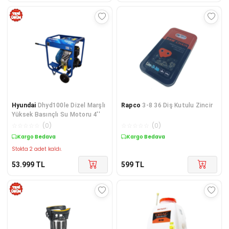
Hyundai
Dhyd100le Dizel Marşlı
Rapco
3-8 36 Diş Kutulu Zincir
Yüksek Basınçlı Su Motoru 4''
☆
☆
☆
☆
☆
(
0
)
☆
☆
☆
☆
☆
(
0
)
Kargo Bedava
Kargo Bedava
Stokta 2 adet kaldı.
53.999
TL
599
TL