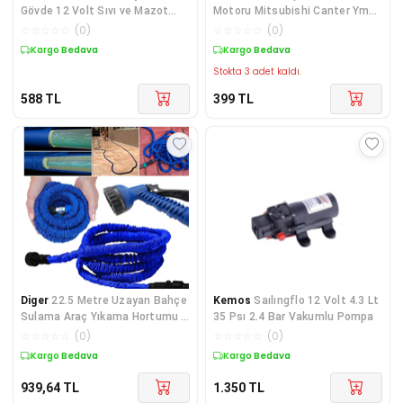
Gövde 12 Volt Sıvı ve Mazot
Motoru Mitsubishi Canter Ym
Aktarma Pompası
Soketli
☆
☆
☆
☆
☆
(
0
)
☆
☆
☆
☆
☆
(
0
)
Kargo Bedava
Kargo Bedava
Stokta 3 adet kaldı.
588
TL
399
TL
Diger
22.5 Metre Uzayan Bahçe
Kemos
Saılıngflo 12 Volt 4.3 Lt
Sulama Araç Yıkama Hortumu 7
35 Psı 2.4 Bar Vakumlu Pompa
Kademeli Baş
☆
☆
☆
☆
☆
(
0
)
☆
☆
☆
☆
☆
(
0
)
Kargo Bedava
Kargo Bedava
939,64
TL
1.350
TL