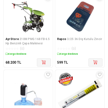
AyrStore
210M PMG 168 FB 6.5
Rapco
3/25 36 Diş Kutulu Zincir
Hp Benzinli Çapa Makinesi
☆
☆
☆
☆
☆
(
0
)
☆
☆
☆
☆
☆
(
0
)
Kargo Bedava
Kargo Bedava
68.200
TL
599
TL