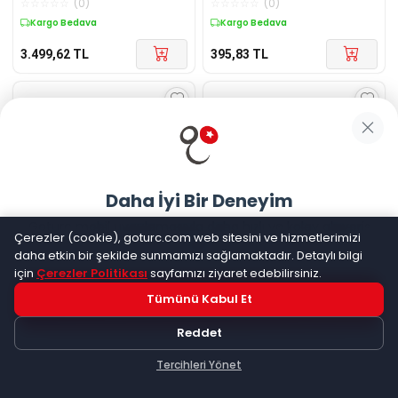
☆
☆
☆
☆
☆
(
0
)
☆
☆
☆
☆
☆
(
0
)
Makinesi
Kargo Bedava
Kargo Bedava
3.499,62
TL
395,83
TL
Daha İyi Bir Deneyim
Goturc mobil uygulamasıyla daha hızlı ve kolay alışveriş
Çerezler (cookie), goturc.com web sitesini ve hizmetlerimizi
yapın
Diger
Abay Orta Diş El Testere
Diger
Toolux Geniş Demir
daha etkin bir şekilde sunmamızı sağlamaktadır. Detaylı bilgi
12 No - Ahşap Sap
Testere Ağzı Çift Taraflı - 72
için
Çerezler Politikası
sayfamızı ziyaret edebilirsiniz.
Adet
☆
☆
☆
☆
☆
(
0
)
☆
☆
☆
☆
☆
(
0
)
Tümünü Kabul Et
Hemen Dene!
Kargo Bedava
Kargo Bedava
Reddet
714,92
TL
2.485,34
TL
Uygulama yüklüyse açılacak, değilse
Google Play
'e
yönlendirileceksiniz
Tercihleri Yönet
Keşfet
Kategoriler
Sepetim