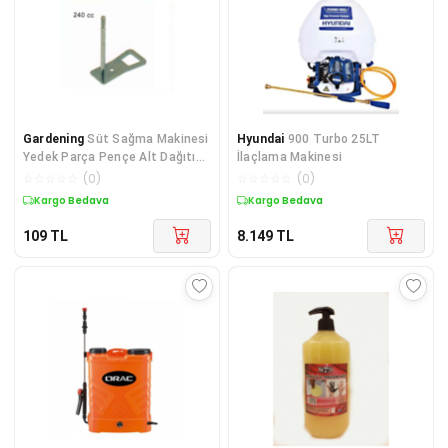
Gardening
Süt Sağma Makinesi
Hyundai
900 Turbo 25LT
Yedek Parça Pençe Alt Dağıtıcı
İlaçlama Makinesi
Mili 240 Cc
☆
☆
☆
☆
☆
(
0
)
☆
☆
☆
☆
☆
(
0
)
Kargo Bedava
Kargo Bedava
109
TL
8.149
TL