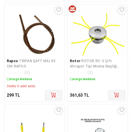
Rapco
TIRPAN ŞAFT MİLİ 83
Rotor
ROTOR RC-3 Çift
CM-RAPCO
Ahtapot Tipi Misina Başlığı
42x80 mm
☆
☆
☆
☆
☆
(
0
)
☆
☆
☆
☆
☆
(
0
)
Kargo Bedava
Kargo Bedava
Stokta 5 adet kaldı.
299
TL
361,63
TL