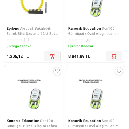
Epilons
Akrobat Bükülebilir
Kanonik Education
Scn100
Esnek Bits Uzatma 12 Li Set
Gümüşsüz Özel Alaşım Lehim
300mm
Teli 500 Gr - 0.75 Mm
☆
☆
☆
☆
☆
(
0
)
☆
☆
☆
☆
☆
(
0
)
Kargo Bedava
Kargo Bedava
1.206,12
TL
8.841,89
TL
Kanonik Education
Scn100
Kanonik Education
Scn100
Gümüşsüz Özel Alaşım Lehim
Gümüşsüz Özel Alaşım Lehim