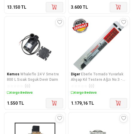
13.150
TL
3.600
TL
Kemos
Whaleflo 24 V 5metre
Diger
Eberle Tornado Yuvarlak
800 L Sıcak Soguk Devir Daim
Ahşap Kıl Testere Ağzı No:3 -
12 Adet
☆
☆
☆
☆
☆
(
0
)
☆
☆
☆
☆
☆
(
0
)
Kargo Bedava
Kargo Bedava
1.550
TL
1.179,16
TL