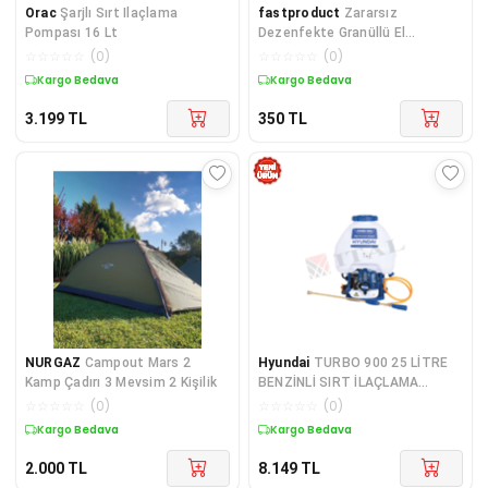
Orac
Şarjlı Sırt Ilaçlama
fastproduct
Zararsız
Pompası 16 Lt
Dezenfekte Granüllü El
Temizleme Kremi 1kg
☆
☆
☆
☆
☆
(
0
)
☆
☆
☆
☆
☆
(
0
)
Kargo Bedava
Kargo Bedava
3.199
TL
350
TL
NURGAZ
Campout Mars 2
Hyundai
TURBO 900 25 LİTRE
Kamp Çadırı 3 Mevsim 2 Kişilik
BENZİNLİ SIRT İLAÇLAMA
MAKİNESİ ATOMİZÖR
☆
☆
☆
☆
☆
(
0
)
☆
☆
☆
☆
☆
(
0
)
Kargo Bedava
Kargo Bedava
2.000
TL
8.149
TL