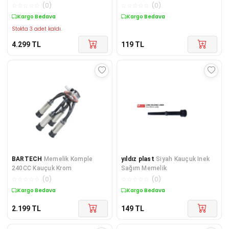
Özlem Bahçe
☆
☆
☆
☆
☆
(
0
)
☆
☆
☆
☆
☆
(
0
)
Kargo Bedava
Kargo Bedava
Stokta 3 adet kaldı.
4.299
TL
119
TL
BARTECH
Memelik Komple
yıldız plast
Siyah Kauçuk Inek
240CC Kauçuk Krom
Sağım Memelik
☆
☆
☆
☆
☆
(
0
)
☆
☆
☆
☆
☆
(
0
)
Kargo Bedava
Kargo Bedava
2.199
TL
149
TL