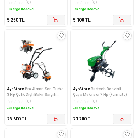
☆
☆
☆
☆
☆
(
0
)
☆
☆
☆
☆
☆
(
0
)
Kargo Bedava
Kargo Bedava
5.250
TL
5.100
TL
AyrStore
Pro Alman Seri Turbo
AyrStore
Bartech Benzinli
3 Hp Çelik Dişli Bakır Sargılı
Çapa Makinesi 7 Hp (Farmate)
Benzinli Çapa Makinesi
☆
☆
☆
☆
☆
(
0
)
☆
☆
☆
☆
☆
(
0
)
Çapalama
Kargo Bedava
Kargo Bedava
26.600
TL
70.200
TL