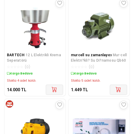
BARTECH
12 L Elektrikli Krema
murcell su zamanlayıcı
Mur-cell
Seperatörü
Elektri?kli? Su Di?namosu Qb60
☆
☆
☆
☆
☆
(
0
)
☆
☆
☆
☆
☆
(
0
)
Kargo Bedava
Kargo Bedava
Stokta 4 adet kaldı.
Stokta 5 adet kaldı.
14.000
TL
1.449
TL