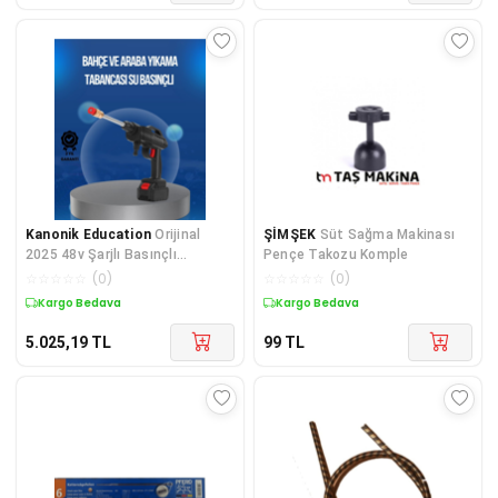
Kanonik Education
Orijinal
ŞİMŞEK
Süt Sağma Makinası
2025 48v Şarjlı Basınçlı
Pençe Takozu Komple
Temizlik Tabancası A Kalite
☆
☆
☆
☆
☆
(
0
)
☆
☆
☆
☆
☆
(
0
)
Seri
Kargo Bedava
Kargo Bedava
5.025,19
TL
99
TL