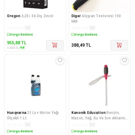
Oregon
3,25/ 34 Diş Zincir
Diger
Alçıpan Testeresi 150
MM
☆
☆
☆
☆
☆
(
0
)
☆
☆
☆
☆
☆
(
0
)
Sepette %8 İndirim
Kargo Bedava
955,88
TL
388,49
TL
%
8
1.039
TL
Husqvarna
2t Ls+ Motor Yağı
Kanonik Education
Benzin,
Ölçekli 1 Lt
Mazot, Yağ, Su Ve Sıvı Aktarma
Pompası 65 Cm
☆
☆
☆
☆
☆
(
0
)
☆
☆
☆
☆
☆
(
0
)
Kargo Bedava
Kargo Bedava