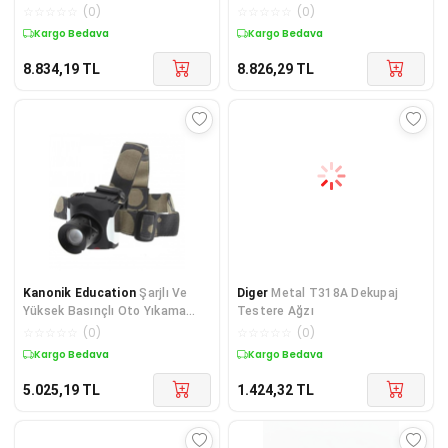
Teli 500 Gr - 1 Mm
Teli 500 Gr - 1.2 Mm
☆
☆
☆
☆
☆
(
0
)
☆
☆
☆
☆
☆
(
0
)
Kargo Bedava
Kargo Bedava
8.834,19
TL
8.826,29
TL
Kanonik Education
Şarjlı Ve
Diger
Metal T318A Dekupaj
Yüksek Basınçlı Oto Yıkama
Testere Ağzı
Makinesi Ve Sulama Tabancası
☆
☆
☆
☆
☆
(
0
)
☆
☆
☆
☆
☆
(
0
)
Kargo Bedava
Kargo Bedava
5.025,19
TL
1.424,32
TL