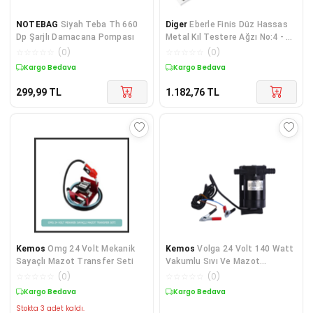
NOTEBAG
Siyah Teba Th 660
Diger
Eberle Finis Düz Hassas
Dp Şarjlı Damacana Pompası
Metal Kıl Testere Ağzı No:4 - 12
Adet
☆
☆
☆
☆
☆
(
0
)
☆
☆
☆
☆
☆
(
0
)
Kargo Bedava
Kargo Bedava
299,99
TL
1.182,76
TL
Kemos
Omg 24 Volt Mekanik
Kemos
Volga 24 Volt 140 Watt
Sayaçlı Mazot Transfer Seti
Vakumlu Sıvı Ve Mazot
Aktarma Pompası
☆
☆
☆
☆
☆
(
0
)
☆
☆
☆
☆
☆
(
0
)
Kargo Bedava
Kargo Bedava
Stokta 3 adet kaldı.