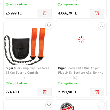
Kargo Bedava
Kargo Bedava
26.999
TL
4.066,79
TL
Diger
Mini Kamp Cep Testeresi
Diger
Eberle Blitz Düz Ahşap
65 Cm Taşıma Çantalı
Plastik Kıl Testere Ağzı No:4 -
144 Adet
☆
☆
☆
☆
☆
(
0
)
☆
☆
☆
☆
☆
(
0
)
Kargo Bedava
Kargo Bedava
724,48
TL
2.791,90
TL