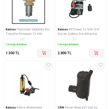
Kemos
Flojetmini Vakumlu Sıvı
Kemos
Nil Power 12 Volt 3/4"
Transfer Pompası 12 Vdc
Dıştan Çekme Sıvı Aktarma
Pompası
☆
☆
☆
☆
☆
(
0
)
☆
☆
☆
☆
☆
(
0
)
Kargo Bedava
Kargo Bedava
1.300
TL
2.800
TL
Kemos
Delice Alüminyum
CRN
Fesan Wwp 607 24v Su