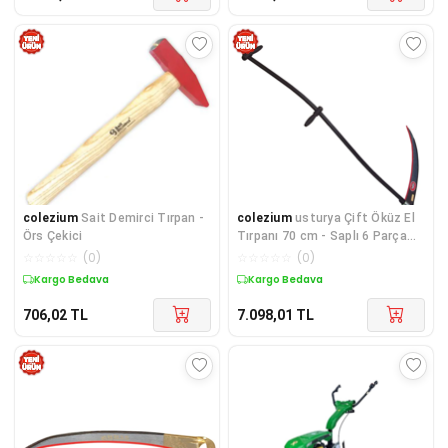
colezium
Sait Demirci Tırpan -
colezium
usturya Çift Öküz El
Örs Çekici
Tırpanı 70 cm - Saplı 6 Parça
Set
☆
☆
☆
☆
☆
(
0
)
☆
☆
☆
☆
☆
(
0
)
Kargo Bedava
Kargo Bedava
706,02
TL
7.098,01
TL