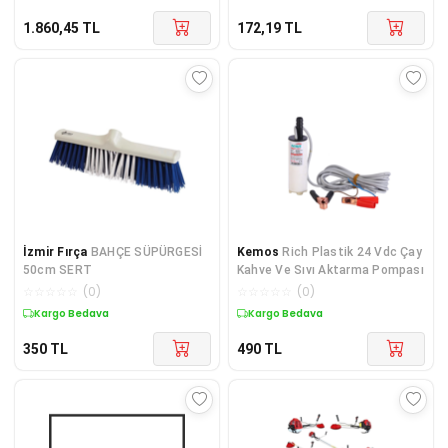
1.860,45
TL
172,19
TL
İzmir Fırça
BAHÇE SÜPÜRGESİ
Kemos
Rich Plastik 24 Vdc Çay
50cm SERT
Kahve Ve Sıvı Aktarma Pompası
☆
☆
☆
☆
☆
(
0
)
☆
☆
☆
☆
☆
(
0
)
Kargo Bedava
Kargo Bedava
350
TL
490
TL