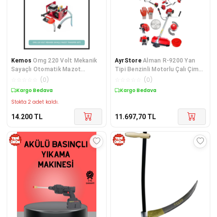
Kemos
Omg 220 Volt Mekanik
AyrStore
Alman R-9200 Yan
Sayaçlı Otomatik Mazot
Tipi Benzinli Motorlu Çalı Çim
Transfer Seti
Ot Biçme Tırpanı Makinesi +
☆
☆
☆
☆
☆
(
0
)
☆
☆
☆
☆
☆
(
0
)
Canavar
Kargo Bedava
Kargo Bedava
Stokta 2 adet kaldı.
14.200
TL
11.697,70
TL