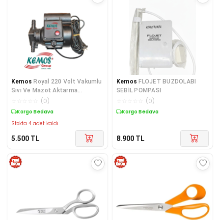
Kemos
Royal 220 Volt Vakumlu
Kemos
FLOJET BUZDOLABI
Sıvı Ve Mazot Aktarma
SEBİL POMPASI
Pompası
☆
☆
☆
☆
☆
(
0
)
☆
☆
☆
☆
☆
(
0
)
Kargo Bedava
Kargo Bedava
Stokta 4 adet kaldı.
5.500
TL
8.900
TL