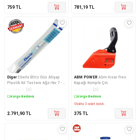
759
TL
781,19
TL
Diger
Eberle Blitz Düz Ahşap
ABM POWER
Abm Hızar Fren
Plastik Kıl Testere Ağzı No:7 -
Kapağı Komple Çin
144 Adet
☆
☆
☆
☆
☆
(
0
)
☆
☆
☆
☆
☆
(
0
)
Kargo Bedava
Kargo Bedava
Stokta 3 adet kaldı.
2.791,90
TL
375
TL