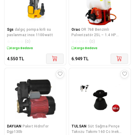
Sgs
dalgıç pompa kirli su
Orac
OR 768 Benzinli
paslanmaz inox 1100watt
Pulverizatör 25L – 1.4 HP
İlaçlama Makinesi
☆
☆
☆
☆
☆
(
0
)
☆
☆
☆
☆
☆
(
0
)
Kargo Bedava
Kargo Bedava
4.550
TL
6.949
TL
DAYUAN
Paket Hidrofor
TULSAN
Süt Sağma Pençe
Dgp130b
Takozu Takımı 160 Cc Inek