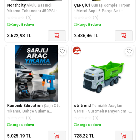
Northcity
Akülü Basınçlı
ÇERÇİCİ
Günaş Komple Tırpan
Yıkama Tabancası 450PSI -
- Metal Saplı 6 Parça Set -
Taşınabilir Su Püskürtme
Ahşap Elcik 75 Cm
☆
☆
☆
☆
☆
(
0
)
☆
☆
☆
☆
☆
(
0
)
Makinesi
Kargo Bedava
Kargo Bedava
3.522,98
TL
2.436,46
TL
Kanonik Education
Şarjlı Oto
stiltrend
Temizlik Araçları
Yıkama, Bahçe Sulama
Serisi - Sürtmeli Kamyon cm -
Tabancası Makinesi Yüksek
3626 - 1 ADET
☆
☆
☆
☆
☆
(
0
)
☆
☆
☆
☆
☆
(
0
)
Basınçlı
Kargo Bedava
Kargo Bedava
5.025,19
TL
728,22
TL