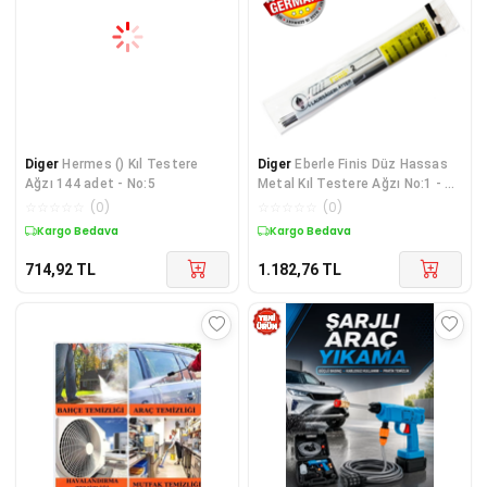
Diger
Hermes () Kıl Testere
Diger
Eberle Finis Düz Hassas
Ağzı 144 adet - No:5
Metal Kıl Testere Ağzı No:1 - 12
Adet
☆
☆
☆
☆
☆
(
0
)
☆
☆
☆
☆
☆
(
0
)
Kargo Bedava
Kargo Bedava
714,92
TL
1.182,76
TL