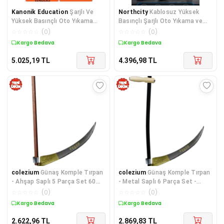
Kanonik Education
Şarjlı Ve
Northcity
Kablosuz Yüksek
Yüksek Basınçlı Oto Yıkama
Basınçlı Şarjlı Oto Yıkama ve
Makinesi Ve Sulama Tabancası
Bahçe Sulama Tabancası
☆
☆
☆
☆
☆
(
0
)
☆
☆
☆
☆
☆
(
0
)
Bahçe Yıkama Makinesi
Kargo Bedava
Kargo Bedava
5.025,19
TL
4.396,98
TL
colezium
Günaş Komple Tırpan
colezium
Günaş Komple Tırpan
- Ahşap Saplı 5 Parça Set 60
- Metal Saplı 6 Parça Set -
cm
Ahşap Elcik 75 cm
☆
☆
☆
☆
☆
(
0
)
☆
☆
☆
☆
☆
(
0
)
Kargo Bedava
Kargo Bedava
2.622,96
TL
2.869,83
TL