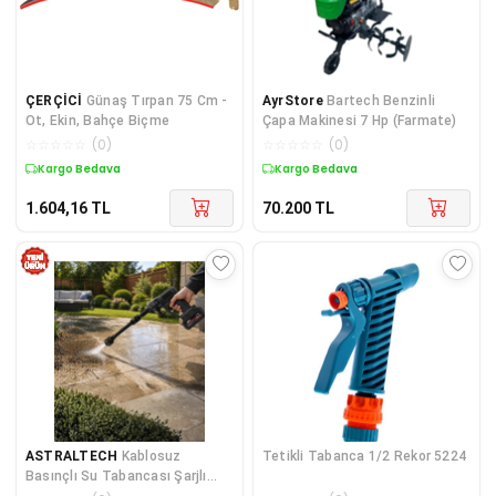
ÇERÇİCİ
Günaş Tırpan 75 Cm -
AyrStore
Bartech Benzinli
Ot, Ekin, Bahçe Biçme
Çapa Makinesi 7 Hp (Farmate)
☆
☆
☆
☆
☆
(
0
)
☆
☆
☆
☆
☆
(
0
)
Kargo Bedava
Kargo Bedava
1.604,16
TL
70.200
TL
ASTRALTECH
Kablosuz
Tetikli Tabanca 1/2 Rekor 5224
Basınçlı Su Tabancası Şarjlı
Araç Yıkama Bahçe Sulama