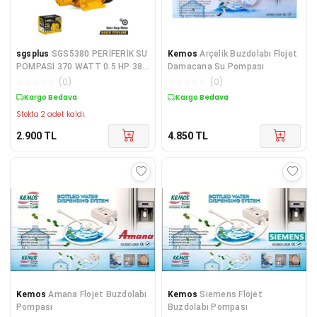
sgsplus
SGS5380 PERİFERİK SU
Kemos
Arçelik Buzdolabı Flojet
POMPASI 370 WATT 0.5 HP 38
Damacana Su Pompası
METRE BAKIR SARGI
☆
☆
☆
☆
☆
(
0
)
☆
☆
☆
☆
☆
(
0
)
Kargo Bedava
Kargo Bedava
Stokta 2 adet kaldı.
2.900
TL
4.850
TL
Kemos
Amana Flojet Buzdolabı
Kemos
Siemens Flojet
Pompası
Buzdolabı Pompası