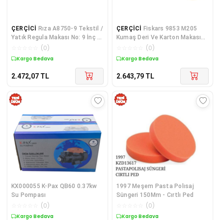
ÇERÇİCİ
Rıza A8750-9 Tekstil /
ÇERÇİCİ
Fiskars 9853 M205
Yatık Regula Makası No: 9 İnç /
Kumaş Deri Ve Karton Makası
22,86 Cm - Paslanmaz Çelik
No: 8,5 İnç / 21 Cm - Paslanmaz
☆
☆
☆
☆
☆
(
0
)
☆
☆
☆
☆
☆
(
0
)
Çelik
Kargo Bedava
Kargo Bedava
2.472,07
TL
2.643,79
TL
KX000055 K-Pax QB60 0.37kw
1997 Meşem Pasta Polısaj
Su Pompası
Süngeri 150Mm - Cırtlı Ped
☆
☆
☆
☆
☆
(
0
)
☆
☆
☆
☆
☆
(
0
)
Kargo Bedava
Kargo Bedava