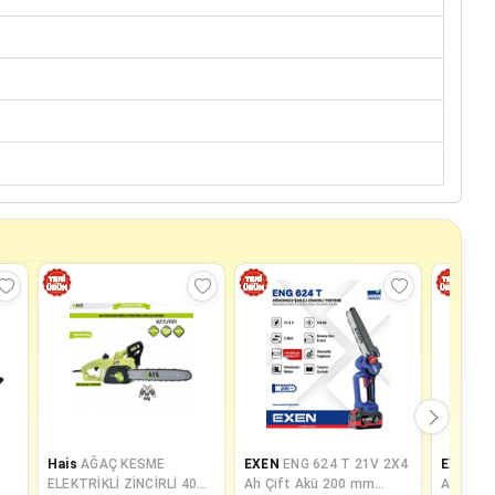
Hais
AĞAÇ KESME
EXEN
ENG 624 T 21V 2X4
EXEN
EN
ELEKTRİKLİ ZİNCİRLİ 40
Ah Çift Akü 200 mm
Ah Çift