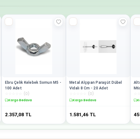
Ebru Çelik Kelebek Somun M5 -
Metal Alçıpan Paraşüt Dübel
Alt
100 Adet
Vidalı 8 Cm - 20 Adet
M6x
☆
☆
☆
☆
☆
(
0
)
☆
☆
☆
☆
☆
(
0
)
☆
Kargo Bedava
Kargo Bedava
K
2.357,08
TL
1.581,46
TL
45