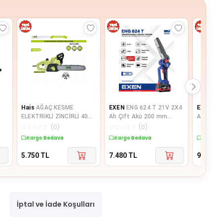
Hais
AĞAÇ KESME
EXEN
ENG 624 T 21V 2X4
EXEN
EN
ELEKTRİKLİ ZİNCİRLİ 40
Ah Çift Akü 200 mm
Ah Çift
CM SF7J151
Kömürsüz Şarjlı Zincirli
Kömürsüz
☆
☆
☆
☆
☆
(
0
)
☆
☆
☆
☆
☆
(
0
)
☆
☆
☆
☆
Tes
Tes
Kargo Bedava
Kargo Bedava
Kargo 
5.750
TL
7.480
TL
9.460
T
İptal ve İade Koşulları