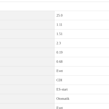
25.0
1.11
1.51
2.3
0.19
0.68
Evet
CDI
ES-start
Otomatik
Evet