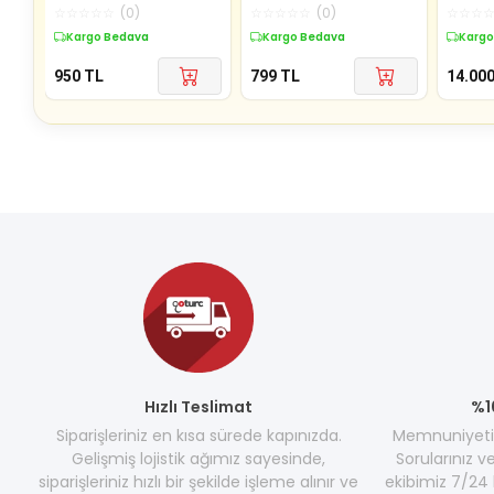
Sp33G
Tester
☆
☆
☆
☆
☆
(
0
)
☆
☆
☆
☆
☆
(
0
)
☆
☆
☆
Kargo Bedava
Kargo Bedava
Kargo
950
TL
799
TL
14.00
Hızlı Teslimat
%1
Siparişleriniz en kısa sürede kapınızda.
Memnuniyetini
Gelişmiş lojistik ağımız sayesinde,
Sorularınız v
siparişleriniz hızlı bir şekilde işleme alınır ve
ekibimiz 7/24 