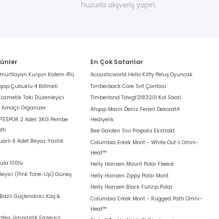
huzurla alışveriş yapın.
rünler
En Çok Satanlar
umurtlayan Kurşun Kalem 4'lü
Acousticworld Hello Kitty Peluş Oyuncak
hşap Çubuklu 4 Bölmeli
Timberback Core Sırt Çantası
Kozmetik Takı Düzenleyici
Timberland Tdwgf2183201 Kol Saati
k Amaçlı Organizer
Ahşap Marin Deniz Feneri Dekoratif
 PSSPOR 2 Adet 3KG Pembe
Hediyelik
eti
Bee Garden Sivi Propolis Ekstrakt
arlı 6 Adet Beyaz Yastık
Columbia Erkek Mont - White Out İi Omni-
Heat™
ula 100lü
Helly Hansen Mount Polar Fleece
leyici (Pink Tone-Up) Güneş
Helly Hansen Zippy Polar Mont
Helly Hansen Block Fullzip Polar
azlı Güçlendirici Kaş &
Columbia Erkek Mont - Rugged Path Omni-
Heat™
lates Jimnastik Egzersiz