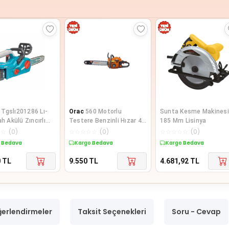
Tgslı201286 Lı-
Orac
560 Motorlu
Sunta Kesme Makinesi
ah Akülü Zıncırlı
Testere Benzinli Hızar 4
185 Mm Lisinya
e
HP
☆
☆
(
0
)
☆
☆
☆
☆
☆
(
0
)
☆
☆
☆
☆
☆
(
0
)
 Bedava
Kargo Bedava
Kargo Bedava
0
TL
9.550
TL
4.681,92
TL
erlendirmeler
Taksit Seçenekleri
Soru - Cevap