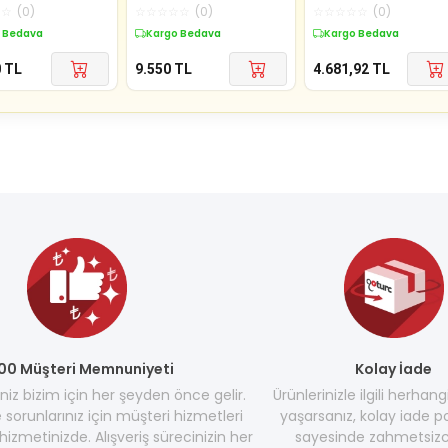
e
HP
☆
☆
(
0
)
☆
☆
☆
☆
☆
(
0
)
☆
☆
☆
☆
☆
(
0
)
 Bedava
Kargo Bedava
Kargo Bedava
0
TL
9.550
TL
4.681,92
TL
00 Müşteri Memnuniyeti
Kolay İade
z bizim için her şeyden önce gelir.
Ürünlerinizle ilgili herhang
e sorunlarınız için müşteri hizmetleri
yaşarsanız, kolay iade po
hizmetinizde. Alışveriş sürecinizin her
sayesinde zahmetsizc