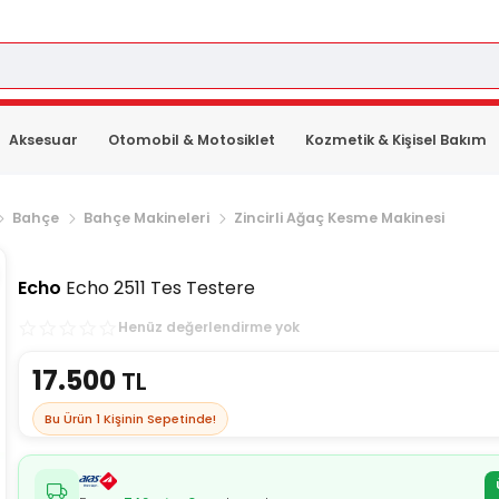
Aksesuar
Otomobil & Motosiklet
Kozmetik & Kişisel Bakım
Bahçe
Bahçe Makineleri
Zincirli Ağaç Kesme Makinesi
Echo
Echo 2511 Tes Testere
Henüz değerlendirme yok
17.500
TL
Bu Ürün
1
Kişinin Sepetinde!