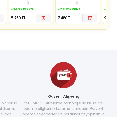
CM SF7J151
Kömürsüz Şarjlı Zincirli
Kömürsüz
☆
☆
☆
☆
☆
(
0
)
☆
☆
☆
☆
☆
(
0
)
☆
☆
☆
☆
Tes
Tes
Kargo Bedava
Kargo Bedava
Kargo 
5.750
TL
7.480
TL
9.460
T
Güvenli Alışveriş
i bir sorun
256-bit SSL şifreleme teknolojisi ile kişisel ve
litikamız
ödeme bilgileriniz koruma altındadır. Güvenli
e iade
ödeme seçenekleri ve sertifikalı altyapımız ile