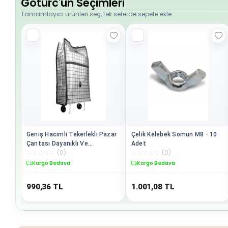
Goturc'un Seçimleri
Tamamlayıcı ürünleri seç, tek seferde sepete ekle.
Geniş Hacimli Tekerlekli Pazar
Çelik Kelebek Somun M8 - 10
Çantası Dayanıklı Ve
Adet
☆
☆
☆
☆
☆
(
0
)
☆
☆
☆
☆
☆
(
0
)
Ergonomik - Lisinya
Kargo Bedava
Kargo Bedava
990,36
TL
1.001,08
TL