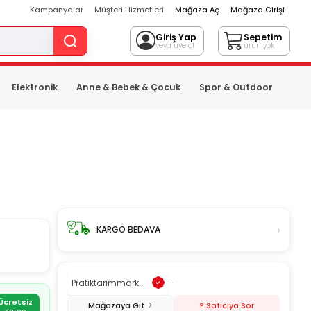
Kampanyalar
Müşteri Hizmetleri
Mağaza Aç
Mağaza Girişi
Giriş Yap
Sepetim
veya üye ol
ürün yok
Elektronik
Anne & Bebek & Çocuk
Spor & Outdoor
›
KARGO BEDAVA
Pratiktarimmark...
-
Ücretsiz
Mağazaya Git
? Satıcıya Sor