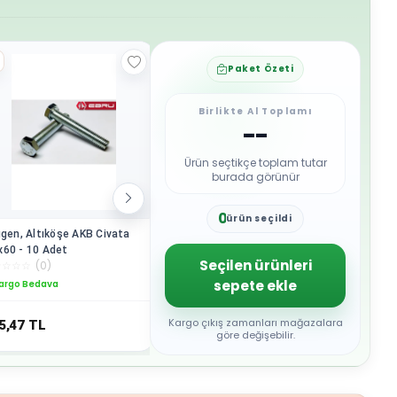
Paket Özeti
Birlikte Al Toplamı
--
Ürün seçtikçe toplam tutar
burada görünür
0
ürün seçildi
1
ıgen, Altıköşe AKB Civata
Altıgen, Altıköşe AKB Civata
İthalat® 
2
60 - 10 Adet
M6x20 - 250 Adet
Adet )
3
Seçilen ürünleri
☆
☆
☆
☆
(
0
)
☆
☆
☆
☆
☆
(
0
)
☆
☆
☆
☆
☆
4
sepete ekle
argo Bedava
Kargo Bedava
Kargo B
5
6
7
Kargo çıkış zamanları mağazalara
5,47
TL
1.632,27
TL
709,80
8
göre değişebilir.
9