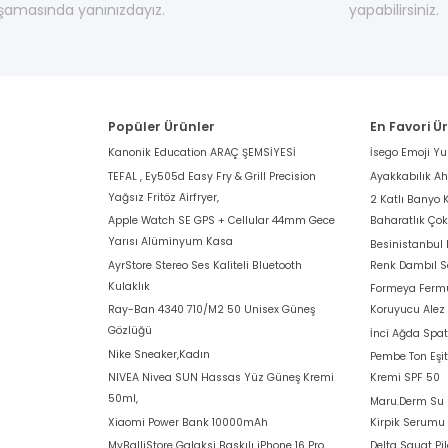
şamasında yanınızdayız.
yapabilirsiniz.
Popüler Ürünler
En Favori Ü
Kanonik Education ARAÇ ŞEMSİYESİ
İsego Emoji Y
TEFAL , Ey505d Easy Fry & Grill Precision
Ayakkabılık A
Yağsız Fritöz Airfryer,
2 Katlı Banyo 
Apple Watch SE GPS + Cellular 44mm Gece
Baharatlık Ço
Yarısı Alüminyum Kasa
Besinistanbul
AyrStore Stereo Ses Kaliteli Bluetooth
Renk Dambıl S
Kulaklık
Formeya Fermu
Ray-Ban 4340 710/M2 50 Unisex Güneş
Koruyucu Alez
Gözlüğü
İnci Ağda Spat
Nike Sneaker,Kadın
Pembe Ton Eşit
NIVEA Nivea SUN Hassas Yüz Güneş Kremi
Kremi SPF 50
50ml,
Maru.Derm Su B
Xiaomi Power Bank 10000mAh
Kirpik Serumu
MyBalliStore Galaksi Baskılı iPhone 16 Pro
Delta Squat Pi