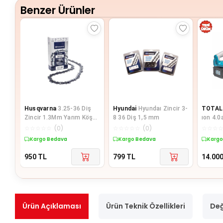
Benzer Ürünler
Husqvarna
3.25-36 Diş
Hyundai
Hyundaı Zincir 3-
TOTAL
Zincir 1.3Mm Yarım Köşeli
8 36 Diş 1,5 mm
ıon 4.0
Sp33G
Tester
☆
☆
☆
☆
☆
(
0
)
☆
☆
☆
☆
☆
(
0
)
☆
☆
☆
Kargo Bedava
Kargo Bedava
Kargo
950
TL
799
TL
14.00
Ürün Açıklaması
Ürün Teknik Özellikleri
Değ