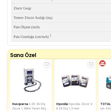
Zincir Gergi
Testere Zinciri Aralığı (inç)
Pala Ölçüsü (inch)
1
Pala Uzunluğu (cm/inch)
Sana Özel
Husqvarna
3.25-36 Diş
Hyundai
Hyundaı Zincir 3-
TOTAL
Zincir 1.3Mm Yarım Köşeli
8 36 Diş 1,5 mm
ıon 4.0