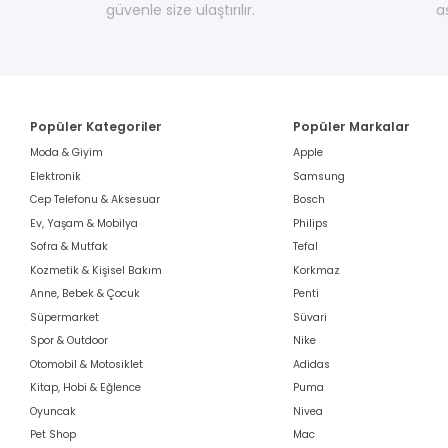
güvenle size ulaştırılır.
a
Popüler Kategoriler
Popüler Markalar
Moda & Giyim
Apple
Elektronik
Samsung
Cep Telefonu & Aksesuar
Bosch
Ev, Yaşam & Mobilya
Philips
Sofra & Mutfak
Tefal
Kozmetik & Kişisel Bakım
Korkmaz
Anne, Bebek & Çocuk
Penti
Süpermarket
Süvari
Spor & Outdoor
Nike
Otomobil & Motosiklet
Adidas
Kitap, Hobi & Eğlence
Puma
Oyuncak
Nivea
Pet Shop
Mac