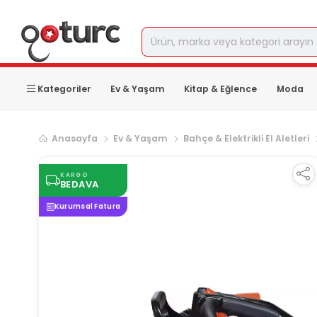
Kategoriler
Ev & Yaşam
Kitap & Eğlence
Moda
Anasayfa
Ev & Yaşam
Bahçe & Elektrikli El Aletleri
KARGO
BEDAVA
Kurumsal Fatura