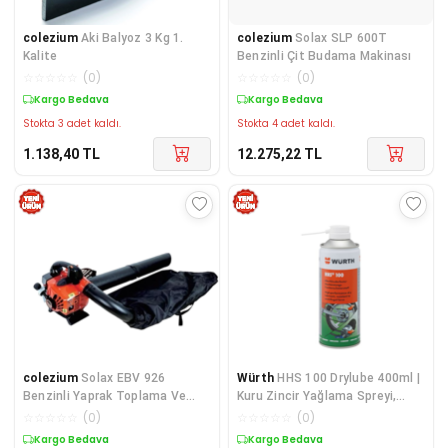
colezium
Aki Balyoz 3 Kg 1.
colezium
Solax SLP 600T
Kalite
Benzinli Çit Budama Makinası
☆
☆
☆
☆
☆
(
0
)
☆
☆
☆
☆
☆
(
0
)
Kargo Bedava
Kargo Bedava
Stokta 3 adet kaldı.
Stokta 4 adet kaldı.
1.138,40
TL
12.275,22
TL
colezium
Solax EBV 926
Würth
HHS 100 Drylube 400ml |
Benzinli Yaprak Toplama Ve
Kuru Zincir Yağlama Spreyi,
Üfleme Makinesi 1 hp
PTFE Katkılı
☆
☆
☆
☆
☆
(
0
)
☆
☆
☆
☆
☆
(
0
)
Kargo Bedava
Kargo Bedava