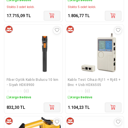
Kargo Bedava
Kargo Bedava
Stokta 3 adet kaldı.
Stokta 5 adet kaldı.
17.715,09
TL
1.806,77
TL
Fiber Optik Kablo Bulucu 10 km
Kablo Test Cihazı Rj11 + Rj45 +
- Siyah HDX8900
Bnc + Usb HDX6505
☆
☆
☆
☆
☆
(
0
)
☆
☆
☆
☆
☆
(
0
)
Kargo Bedava
Kargo Bedava
832,30
TL
1.104,23
TL