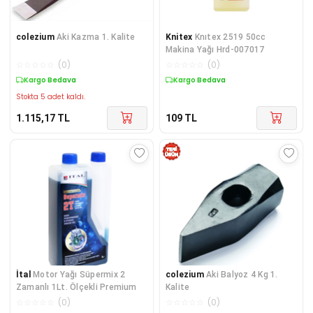
colezium
Aki Kazma 1. Kalite
Knitex
Knıtex 2519 50cc
Makina Yağı Hrd-007017
☆
☆
☆
☆
☆
(
0
)
☆
☆
☆
☆
☆
(
0
)
Kargo Bedava
Kargo Bedava
Stokta 5 adet kaldı.
1.115,17
TL
109
TL
İtal
Motor Yağı Süpermix 2
colezium
Aki Balyoz 4 Kg 1.
Zamanlı 1Lt. Ölçekli Premium
Kalite
☆
☆
☆
☆
☆
(
0
)
☆
☆
☆
☆
☆
(
0
)