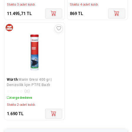
Stokta 3 adet kaldı.
Stokta 4 adet kaldı.
11.495,71
TL
869
TL
Würth
Marin Gresi 400 gr |
Denizcilik İçin PTFE Bazlı
☆
☆
☆
☆
☆
(
0
)
Kargo Bedava
Stokta 2 adet kaldı.
1.690
TL