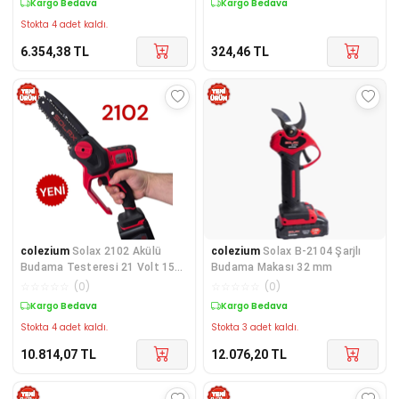
Kargo Bedava
Kargo Bedava
Stokta 4 adet kaldı.
6.354,38
TL
324,46
TL
colezium
Solax 2102 Akülü
colezium
Solax B-2104 Şarjlı
Budama Testeresi 21 Volt 15
Budama Makası 32 mm
cm
☆
☆
☆
☆
☆
(
0
)
☆
☆
☆
☆
☆
(
0
)
Kargo Bedava
Kargo Bedava
Stokta 4 adet kaldı.
Stokta 3 adet kaldı.
10.814,07
TL
12.076,20
TL