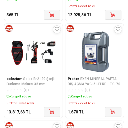
Stokta 4 adet kaldı.
365
TL
12.925,36
TL
colezium
Solax B-2120 Şarjlı
Proter
EXEN MİNERAL PAFTA
Budama Makası 35 mm
DİŞ AÇMA YAĞI 5 LİTRE - TG-70
☆
☆
☆
☆
☆
(
0
)
☆
☆
☆
☆
☆
(
0
)
Kargo Bedava
Kargo Bedava
Stokta 3 adet kaldı.
Stokta 2 adet kaldı.
13.817,63
TL
1.670
TL