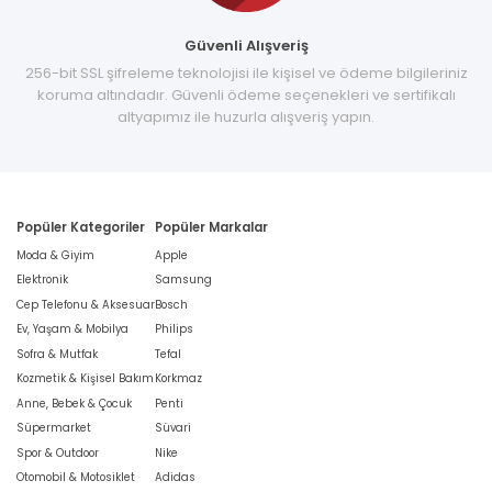
Güvenli Alışveriş
256-bit SSL şifreleme teknolojisi ile kişisel ve ödeme bilgileriniz
koruma altındadır. Güvenli ödeme seçenekleri ve sertifikalı
altyapımız ile huzurla alışveriş yapın.
Popüler Kategoriler
Popüler Markalar
Moda & Giyim
Apple
Elektronik
Samsung
Cep Telefonu & Aksesuar
Bosch
Ev, Yaşam & Mobilya
Philips
Sofra & Mutfak
Tefal
Kozmetik & Kişisel Bakım
Korkmaz
Anne, Bebek & Çocuk
Penti
Süpermarket
Süvari
Spor & Outdoor
Nike
Otomobil & Motosiklet
Adidas