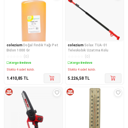
colezium
Doğal Fındık Yağı Pet
colezium
Solax TUA-01
Bidon 1000 Gr
Teleskobik Uzatma Kolu
☆
☆
☆
☆
☆
(
0
)
☆
☆
☆
☆
☆
(
0
)
Kargo Bedava
Kargo Bedava
Stokta 4 adet kaldı.
Stokta 4 adet kaldı.
1.410,85
TL
5.226,58
TL