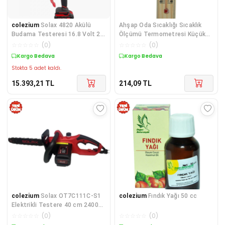
colezium
Solax 4820 Akülü
Ahşap Oda Sıcaklığı Sıcaklık
Budama Testeresi 16.8 Volt 20
Ölçümü Termometresi Küçük
cm
Boy
☆
☆
☆
☆
☆
(
0
)
☆
☆
☆
☆
☆
(
0
)
Kargo Bedava
Kargo Bedava
Stokta 5 adet kaldı.
15.393,21
TL
214,09
TL
colezium
Solax OT7C111C-S1
colezium
Fındık Yağı 50 cc
Elektrikli Testere 40 cm 2400
Watt
☆
☆
☆
☆
☆
(
0
)
☆
☆
☆
☆
☆
(
0
)