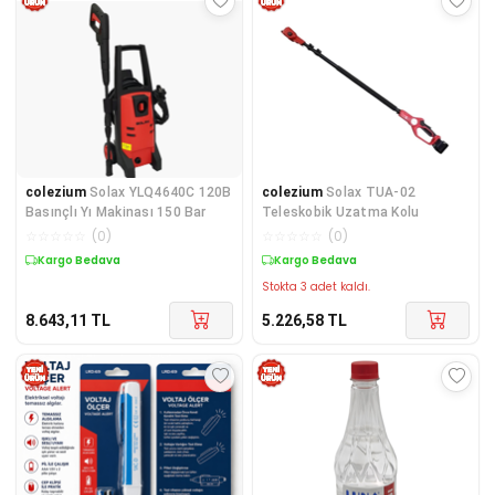
colezium
Solax YLQ4640C 120B
colezium
Solax TUA-02
Basınçlı Yı Makinası 150 Bar
Teleskobik Uzatma Kolu
☆
☆
☆
☆
☆
(
0
)
☆
☆
☆
☆
☆
(
0
)
Kargo Bedava
Kargo Bedava
Stokta 3 adet kaldı.
8.643,11
TL
5.226,58
TL