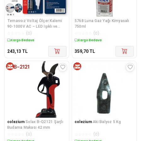
Temassız Voltaj Ölçer Kalemi
5768 Luna Gaz Yağı Kimyasalı
90-1000V AC – LED Işıklı ve
750ml
Sesli Elektrik Test Cihazı
☆
☆
☆
☆
☆
(
0
)
☆
☆
☆
☆
☆
(
0
)
Kargo Bedava
Kargo Bedava
243,13
TL
359,70
TL
colezium
Solax B-Q2121 Şarjlı
colezium
Aki Balyoz 5 Kg
Budama Makası 42 mm
☆
☆
☆
☆
☆
(
0
)
☆
☆
☆
☆
☆
(
0
)