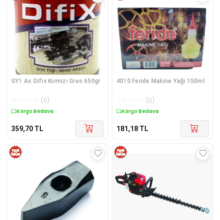
GY1 As Difix Kırmızı Gres 650gr
4010 Feride Makine Yaği 150ml
☆
☆
☆
☆
☆
(
0
)
☆
☆
☆
☆
☆
(
0
)
Kargo Bedava
Kargo Bedava
359,70
TL
181,18
TL