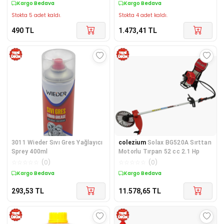
Kargo Bedava
Kargo Bedava
Stokta 5 adet kaldı.
Stokta 4 adet kaldı.
490
TL
1.473,41
TL
3011 Wieder Sıvı Gres Yağlayıcı
colezium
Solax BG520A Sırttan
Sprey 400ml
Motorlu Tırpan 52 cc 2.1 Hp
☆
☆
☆
☆
☆
(
0
)
☆
☆
☆
☆
☆
(
0
)
Kargo Bedava
Kargo Bedava
293,53
TL
11.578,65
TL