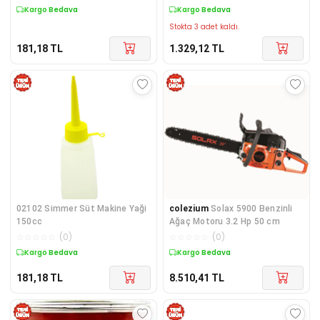
Kargo Bedava
Kargo Bedava
Stokta 3 adet kaldı.
181,18
TL
1.329,12
TL
02102 Simmer Süt Makine Yaği
colezium
Solax 5900 Benzinli
150cc
Ağaç Motoru 3.2 Hp 50 cm
☆
☆
☆
☆
☆
(
0
)
☆
☆
☆
☆
☆
(
0
)
Kargo Bedava
Kargo Bedava
181,18
TL
8.510,41
TL