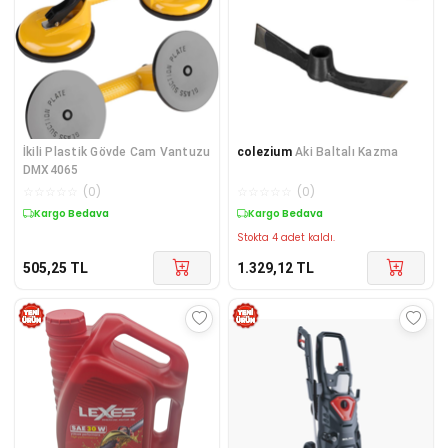
İkili Plastik Gövde Cam Vantuzu
colezium
Aki Baltalı Kazma
DMX4065
☆
☆
☆
☆
☆
(
0
)
☆
☆
☆
☆
☆
(
0
)
Kargo Bedava
Kargo Bedava
Stokta 4 adet kaldı.
505,25
TL
1.329,12
TL