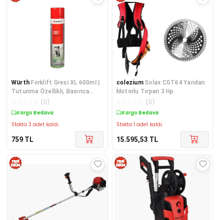
Würth
Forklift Gresi XL 600ml |
colezium
Solax CGT64 Yandan
Tutunma Özellikli, Basınca
Motorlu Tırpan 3 Hp
Dayanıklı Yağlayıcı
☆
☆
☆
☆
☆
(
0
)
☆
☆
☆
☆
☆
(
0
)
Kargo Bedava
Kargo Bedava
Stokta 3 adet kaldı.
Stokta 1 adet kaldı.
759
TL
15.595,53
TL