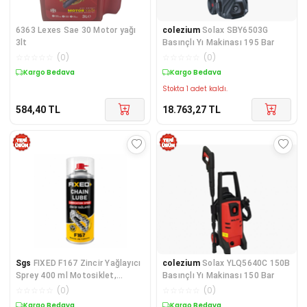
6363 Lexes Sae 30 Motor yağı
colezium
Solax SBY6503G
3lt
Basınçlı Yı Makinası 195 Bar
☆
☆
☆
☆
☆
(
0
)
☆
☆
☆
☆
☆
(
0
)
Kargo Bedava
Kargo Bedava
Stokta 1 adet kaldı.
584,40
TL
18.763,27
TL
Sgs
FIXED F167 Zincir Yağlayıcı
colezium
Solax YLQ5640C 150B
Sprey 400 ml Motosiklet,
Basınçlı Yı Makinası 150 Bar
Bisiklet, Mo
☆
☆
☆
☆
☆
(
0
)
☆
☆
☆
☆
☆
(
0
)
Kargo Bedava
Kargo Bedava