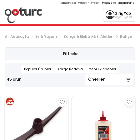
Kampanyalar
Müşteri Hizmetleri
Mağaza Aç
Mağaza Girişi
Giriş Yap
veya üye ol
Anasayfa
Ev & Yaşam
Bahçe & Elektrikli El Aletleri
Bahçe
Filtrele
Popüler Ürünler
Kargo Bedava
Yeni Eklenenler
45
ürün