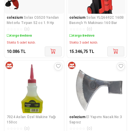
colezium
Solax CG520 Yandan
colezium
Solax YLQ6692C 160B
Motorlu Tırpan 52 cc 1.9 Hp
Basınçlı Yı Makinası 160 Bar
☆
☆
☆
☆
☆
(
0
)
☆
☆
☆
☆
☆
(
0
)
Kargo Bedava
Kargo Bedava
Stokta 5 adet kaldı.
Stokta 3 adet kaldı.
10.086
TL
15.346,75
TL
7024 Aslan Özel Makine Yağı
colezium
El Yapımı Nacak No:3
150cc
Sapsız
☆
☆
☆
☆
☆
(
0
)
☆
☆
☆
☆
☆
(
0
)