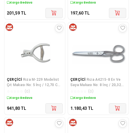
Kargo Bedava
Kargo Bedava
201,59
TL
197,60
TL
ÇERÇİCİ
Rıza M-229 Modelist
ÇERÇİCİ
Rıza A4215-8 Ev Ve
Çıt Makası No: 5 İnç / 12,70 Cm
Saya Makası No: 8 İnç / 20,32
- Nikel Kaplama
Cm - Krom Kaplama
☆
☆
☆
☆
☆
(
0
)
☆
☆
☆
☆
☆
(
0
)
Kargo Bedava
Kargo Bedava
941,80
TL
1.180,43
TL