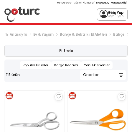
Kampanyalar
Müşteri Hizmetleri
Mağaza Aç
Mağaza Girişi
Giriş Yap
veya üye ol
Anasayfa
Ev & Yaşam
Bahçe & Elektrikli El Aletleri
Bahçe
Sonraki ürün sayfası, sayfa
2
Filtrele
Popüler Ürünler
Kargo Bedava
Yeni Eklenenler
118
ürün