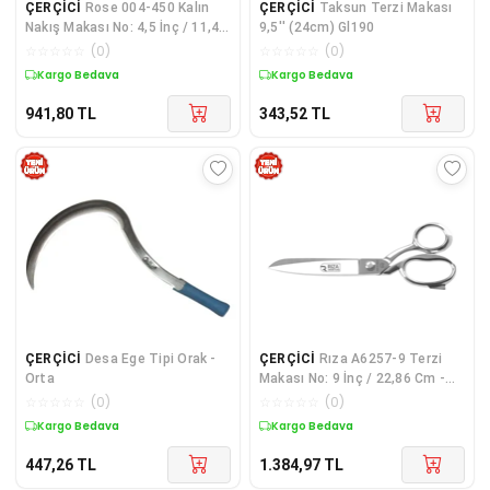
ÇERÇİCİ
Rose 004-450 Kalın
ÇERÇİCİ
Taksun Terzi Makası
Nakış Makası No: 4,5 İnç / 11,43
9,5'' (24cm) Gl190
Cm - Nikel Kaplama
☆
☆
☆
☆
☆
(
0
)
☆
☆
☆
☆
☆
(
0
)
Kargo Bedava
Kargo Bedava
941,80
TL
343,52
TL
ÇERÇİCİ
Desa Ege Tipi Orak -
ÇERÇİCİ
Rıza A6257-9 Terzi
Orta
Makası No: 9 İnç / 22,86 Cm -
Krom Kaplama
☆
☆
☆
☆
☆
(
0
)
☆
☆
☆
☆
☆
(
0
)
Kargo Bedava
Kargo Bedava
447,26
TL
1.384,97
TL