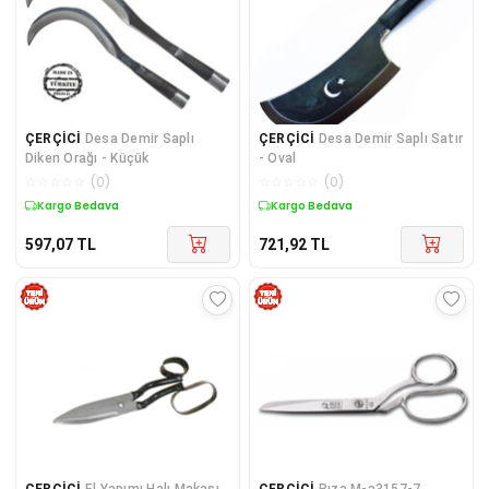
ÇERÇİCİ
Desa Demir Saplı
ÇERÇİCİ
Desa Demir Saplı Satır
Diken Orağı - Küçük
- Oval
☆
☆
☆
☆
☆
(
0
)
☆
☆
☆
☆
☆
(
0
)
Kargo Bedava
Kargo Bedava
597,07
TL
721,92
TL
ÇERÇİCİ
El Yapımı Halı Makası
ÇERÇİCİ
Rıza M-a3157-7