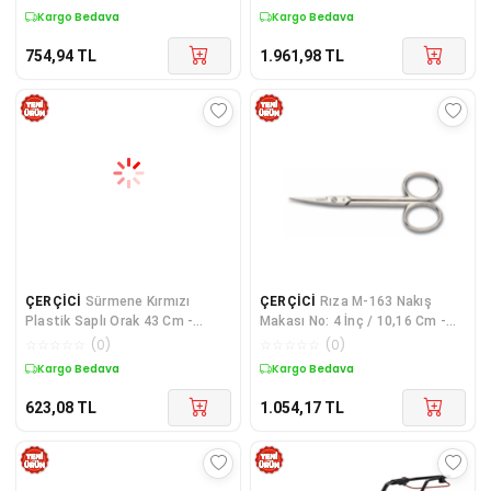
Kaplama, Siyah Saplı
Kargo Bedava
Kargo Bedava
754,94
TL
1.961,98
TL
ÇERÇİCİ
Sürmene Kırmızı
ÇERÇİCİ
Rıza M-163 Nakış
Plastik Saplı Orak 43 Cm -
Makası No: 4 İnç / 10,16 Cm -
Buğday Hasadı
Nikel Kaplama
☆
☆
☆
☆
☆
(
0
)
☆
☆
☆
☆
☆
(
0
)
Kargo Bedava
Kargo Bedava
623,08
TL
1.054,17
TL