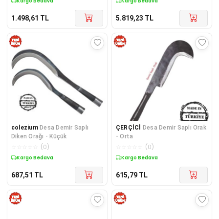
Kargo Bedava
Kargo Bedava
1.498,61
TL
5.819,23
TL
colezium
Desa Demir Saplı
ÇERÇİCİ
Desa Demir Saplı Orak
Diken Orağı - Küçük
- Orta
☆
☆
☆
☆
☆
(
0
)
☆
☆
☆
☆
☆
(
0
)
Kargo Bedava
Kargo Bedava
687,51
TL
615,79
TL