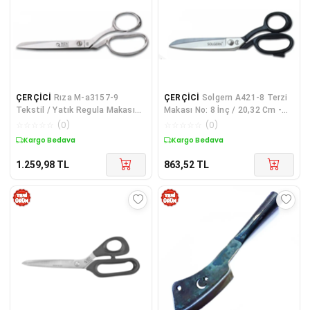
ÇERÇİCİ
Rıza M-a3157-9
ÇERÇİCİ
Solgern A421-8 Terzi
Tekstil / Yatık Regula Makası
Makası No: 8 İnç / 20,32 Cm -
No: 9 İnç / 22,86 Cm - Nikel
Nikel Kaplama
☆
☆
☆
☆
☆
(
0
)
☆
☆
☆
☆
☆
(
0
)
Kaplama
Kargo Bedava
Kargo Bedava
1.259,98
TL
863,52
TL