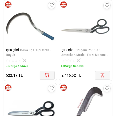
ÇERÇİCİ
Desa Ege Tipi Orak -
ÇERÇİCİ
Solgern 7500-10
Büyük
Amerikan Model Terzi Makası
No: 10 İnç / 25,4 Cm - Nikel
☆
☆
☆
☆
☆
(
0
)
☆
☆
☆
☆
☆
(
0
)
Kaplama
Kargo Bedava
Kargo Bedava
522,17
TL
2.416,52
TL