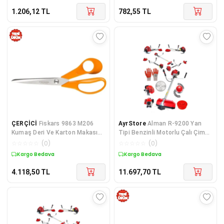
1.206,12
TL
782,55
TL
ÇERÇİCİ
Fiskars 9863 M206
AyrStore
Alman R-9200 Yan
Kumaş Deri Ve Karton Makası
Tipi Benzinli Motorlu Çalı Çim
No: 9,5 İnç / 24 Cm - Paslanmaz
Ot Biçme Tırpanı Makinesi +
☆
☆
☆
☆
☆
(
0
)
☆
☆
☆
☆
☆
(
0
)
Çelik
Canavar
Kargo Bedava
Kargo Bedava
4.118,50
TL
11.697,70
TL