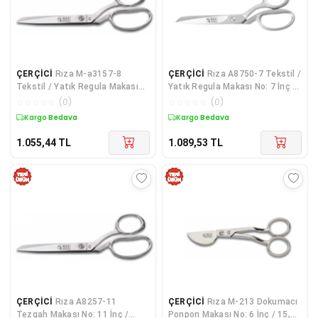
ÇERÇİCİ
Rıza M-a3157-8
ÇERÇİCİ
Rıza A8750-7 Tekstil /
Tekstil / Yatık Regula Makası
Yatık Regula Makası No: 7 İnç /
No: 8 İnç / 20,32 Cm - Nikel
17,78 Cm - Paslanmaz Çelik
☆
☆
☆
☆
☆
(
0
)
☆
☆
☆
☆
☆
(
0
)
Kaplama
Kargo Bedava
Kargo Bedava
1.055,44
TL
1.089,53
TL
ÇERÇİCİ
Rıza A8257-11
ÇERÇİCİ
Rıza M-213 Dokumacı
Tezgah Makası No: 11 İnç /
Ponpon Makası No: 6 İnç / 15,24