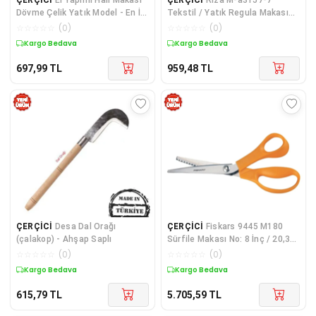
Dövme Çelik Yatık Model - En İyi
Tekstil / Yatık Regula Makası
Kalitede El Sanatları Aletleri
No: 7 İnç / 17,78 Cm - Nikel
☆
☆
☆
☆
☆
(
0
)
☆
☆
☆
☆
☆
(
0
)
Kaplama
Kargo Bedava
Kargo Bedava
697,99
TL
959,48
TL
ÇERÇİCİ
Desa Dal Orağı
ÇERÇİCİ
Fiskars 9445 M180
(çalakop) - Ahşap Saplı
Sürfile Makası No: 8 İnç / 20,32
Cm - Paslanmaz Çelik
☆
☆
☆
☆
☆
(
0
)
☆
☆
☆
☆
☆
(
0
)
Kargo Bedava
Kargo Bedava
615,79
TL
5.705,59
TL