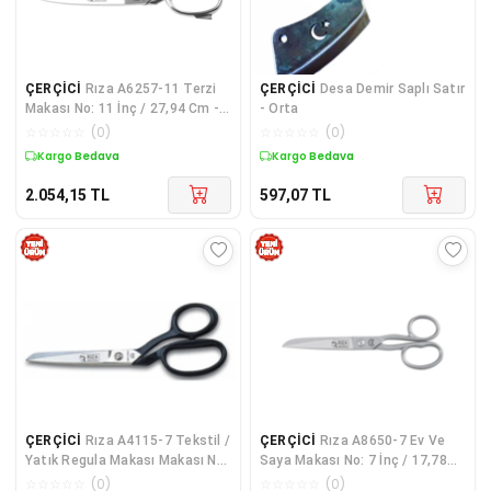
ÇERÇİCİ
Rıza A6257-11 Terzi
ÇERÇİCİ
Desa Demir Saplı Satır
Makası No: 11 İnç / 27,94 Cm -
- Orta
Krom Kaplama
☆
☆
☆
☆
☆
(
0
)
☆
☆
☆
☆
☆
(
0
)
Kargo Bedava
Kargo Bedava
2.054,15
TL
597,07
TL
ÇERÇİCİ
Rıza A4115-7 Tekstil /
ÇERÇİCİ
Rıza A8650-7 Ev Ve
Yatık Regula Makası Makası No:
Saya Makası No: 7 İnç / 17,78
7 İnç / 17,78 Cm - Nikel
Cm - Paslanmaz Çelik
☆
☆
☆
☆
☆
(
0
)
☆
☆
☆
☆
☆
(
0
)