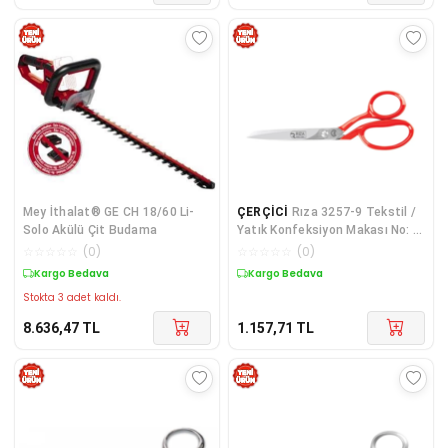
Mey İthalat® GE CH 18/60 Li-
ÇERÇİCİ
Rıza 3257-9 Tekstil /
Solo Akülü Çit Budama
Yatık Konfeksiyon Makası No: 9
İnç / 22,86 Cm - Nikel Kaplama,
☆
☆
☆
☆
☆
(
0
)
☆
☆
☆
☆
☆
(
0
)
Kırmızı Saplı, Mikro Tırtıllı
Kargo Bedava
Kargo Bedava
Stokta 3 adet kaldı.
8.636,47
TL
1.157,71
TL