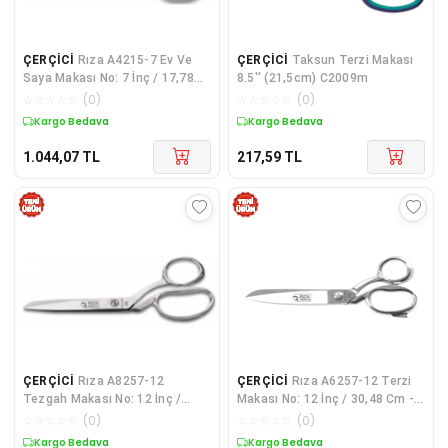
ÇERÇİCİ
Rıza A4215-7 Ev Ve
ÇERÇİCİ
Taksun Terzi Makası
Saya Makası No: 7 İnç / 17,78
8.5'' (21,5cm) C2009m
Cm - Krom Kaplama
☆
☆
☆
☆
☆
(
0
)
☆
☆
☆
☆
☆
(
0
)
Kargo Bedava
Kargo Bedava
1.044,07
TL
217,59
TL
ÇERÇİCİ
Rıza A8257-12
ÇERÇİCİ
Rıza A6257-12 Terzi
Tezgah Makası No: 12 İnç /
Makası No: 12 İnç / 30,48 Cm -
30,48 Cm - Krom Kaplama
Krom Kaplama
☆
☆
☆
☆
☆
(
0
)
☆
☆
☆
☆
☆
(
0
)
Kargo Bedava
Kargo Bedava