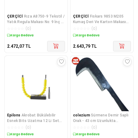
ÇERÇİCİ
Rıza A8750-9 Tekstil /
ÇERÇİCİ
Fiskars 9853 M205
Yatık Regula Makası No: 9 İnç /
Kumaş Deri Ve Karton Makası
22,86 Cm - Paslanmaz Çelik
No: 8,5 İnç / 21 Cm - Paslanmaz
☆
☆
☆
☆
☆
(
0
)
☆
☆
☆
☆
☆
(
0
)
Çelik
Kargo Bedava
Kargo Bedava
2.472,07
TL
2.643,79
TL
Epilons
Akrobat Bükülebilir
colezium
Sürmene Demir Saplı
Esnek Bits Uzatma 12 Li Set
Orak - 43 cm Uzunlukta
300mm
Geleneksel Tahıl Hasadı
☆
☆
☆
☆
☆
(
0
)
☆
☆
☆
☆
☆
(
0
)
Kargo Bedava
Kargo Bedava