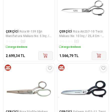
ÇERÇİCİ
Rıza M-159 Eğri
ÇERÇİCİ
Rıza A6257-10 Terzi
Manifatura Makası No: 5 İnç /
Makası No: 10 İnç / 25,4 Cm -
12,70 Cm - Nikel Kaplama
Krom Kaplama
☆
☆
☆
☆
☆
(
0
)
☆
☆
☆
☆
☆
(
0
)
Kargo Bedava
Kargo Bedava
2.699,34
TL
1.566,79
TL
ÇERÇİCİ
Rıza Sürfile Makası
ÇERÇİCİ
Solgern A421-11 Terzi