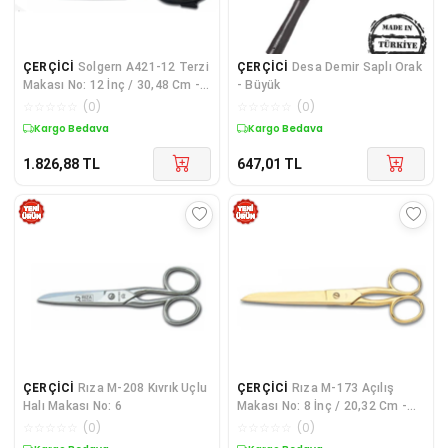
ÇERÇİCİ
Solgern A421-12 Terzi
ÇERÇİCİ
Desa Demir Saplı Orak
Makası No: 12 İnç / 30,48 Cm -
- Büyük
Nikel Kaplama
☆
☆
☆
☆
☆
(
0
)
☆
☆
☆
☆
☆
(
0
)
Kargo Bedava
Kargo Bedava
1.826,88
TL
647,01
TL
ÇERÇİCİ
Rıza M-208 Kıvrık Uçlu
ÇERÇİCİ
Rıza M-173 Açılış
Halı Makası No: 6
Makası No: 8 İnç / 20,32 Cm -
Altın Kaplama
☆
☆
☆
☆
☆
(
0
)
☆
☆
☆
☆
☆
(
0
)