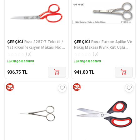
ÇERÇİCİ
Rıza 3257-7 Tekstil /
ÇERÇİCİ
Rose Europe Aplike Ve
Yatık Konfeksiyon Makası No: 7
Nakış Makası Kıvrık Küt Uçlu
İnç / 17,78 Cm - Nikel Kaplama,
No:4 10,16 Cm
☆
☆
☆
☆
☆
(
0
)
☆
☆
☆
☆
☆
(
0
)
Kırmızı Saplı, Mikro Tırtıllı
Kargo Bedava
Kargo Bedava
936,75
TL
941,80
TL