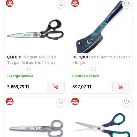
ÇERÇİCİ
Solgern A7257-12
ÇERÇİCİ
Desa Demir Saplı Satır
Tezgah Makası No: 12 İnç /
- Küçük
30,48 Cm - Nikel Kaplama
☆
☆
☆
☆
☆
(
0
)
☆
☆
☆
☆
☆
(
0
)
Kargo Bedava
Kargo Bedava
2.869,79
TL
597,07
TL