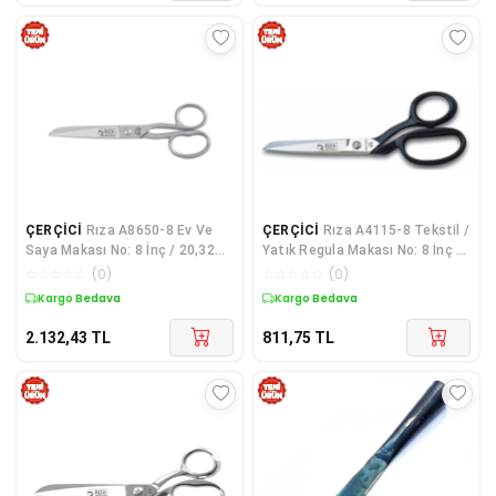
ÇERÇİCİ
Rıza A8650-8 Ev Ve
ÇERÇİCİ
Rıza A4115-8 Tekstil /
Saya Makası No: 8 İnç / 20,32
Yatık Regula Makası No: 8 İnç /
Cm - Paslanmaz Çelik
20,32 Cm - Nikel Kaplama, Siyah
☆
☆
☆
☆
☆
(
0
)
☆
☆
☆
☆
☆
(
0
)
Saplı
Kargo Bedava
Kargo Bedava
2.132,43
TL
811,75
TL