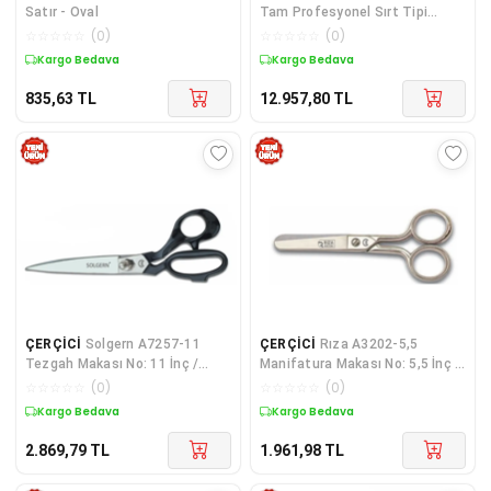
Satır - Oval
Tam Profesyonel Sırt Tipi
Benzinli Tırpan Ot Çalı Çim
☆
☆
☆
☆
☆
(
0
)
☆
☆
☆
☆
☆
(
0
)
Biçme Makinesi Kır
Kargo Bedava
Kargo Bedava
835,63
TL
12.957,80
TL
ÇERÇİCİ
Solgern A7257-11
ÇERÇİCİ
Rıza A3202-5,5
Tezgah Makası No: 11 İnç /
Manifatura Makası No: 5,5 İnç /
27,94 Cm - Nikel Kaplama
13,97 Cm - Nikel Kaplama
☆
☆
☆
☆
☆
(
0
)
☆
☆
☆
☆
☆
(
0
)
Kargo Bedava
Kargo Bedava
2.869,79
TL
1.961,98
TL