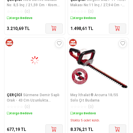
No: 8,5 İnç / 21,59 Cm - Krom
Makası No:11 İnç / 27,94 Cm -
Kaplama
Nikel Kaplama
☆
☆
☆
☆
☆
(
0
)
☆
☆
☆
☆
☆
(
0
)
Kargo Bedava
Kargo Bedava
3.210,69
TL
1.498,61
TL
ÇERÇİCİ
Sürmene Demir Saplı
Mey İthalat® Arcurra 18/55
Orak - 43 Cm Uzunlukta
Solo Çit Budama
Geleneksel Tahıl Hasadı
☆
☆
☆
☆
☆
(
0
)
☆
☆
☆
☆
☆
(
0
)
Kargo Bedava
Kargo Bedava
Stokta 5 adet kaldı.
677,19
TL
8.376,21
TL