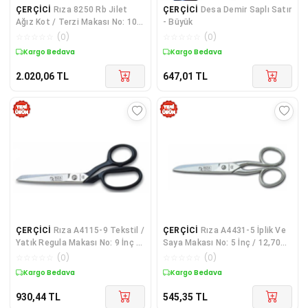
ÇERÇİCİ
Rıza 8250 Rb Jilet
ÇERÇİCİ
Desa Demir Saplı Satır
Ağız Kot / Terzi Makası No: 10
- Büyük
İnç / 25,4 Cm - Paslanmaz Çelik
☆
☆
☆
☆
☆
(
0
)
☆
☆
☆
☆
☆
(
0
)
Kargo Bedava
Kargo Bedava
2.020,06
TL
647,01
TL
ÇERÇİCİ
Rıza A4115-9 Tekstil /
ÇERÇİCİ
Rıza A4431-5 İplik Ve
Yatık Regula Makası No: 9 İnç /
Saya Makası No: 5 İnç / 12,70
22,86 Cm - Nikel Kaplama, Siyah
Cm - Nikel Kaplama
☆
☆
☆
☆
☆
(
0
)
☆
☆
☆
☆
☆
(
0
)
Saplı
Kargo Bedava
Kargo Bedava
930,44
TL
545,35
TL