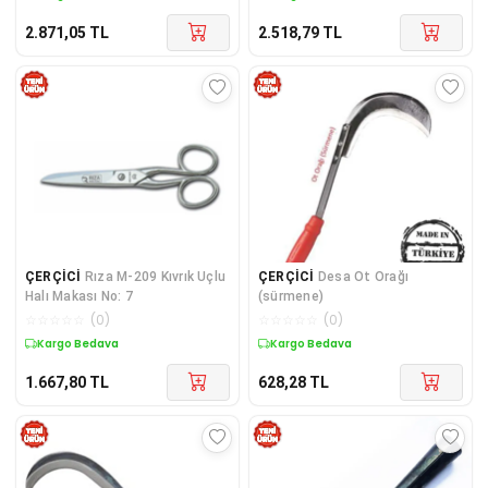
2.871,05
TL
2.518,79
TL
ÇERÇİCİ
Rıza M-209 Kıvrık Uçlu
ÇERÇİCİ
Desa Ot Orağı
Halı Makası No: 7
(sürmene)
☆
☆
☆
☆
☆
(
0
)
☆
☆
☆
☆
☆
(
0
)
Kargo Bedava
Kargo Bedava
1.667,80
TL
628,28
TL