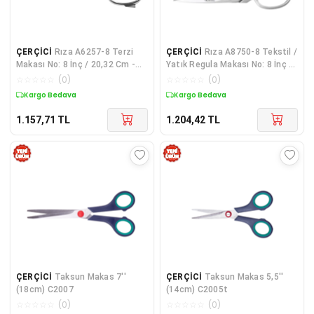
ÇERÇİCİ
Rıza A6257-8 Terzi
ÇERÇİCİ
Rıza A8750-8 Tekstil /
Makası No: 8 İnç / 20,32 Cm -
Yatık Regula Makası No: 8 İnç /
Krom Kaplama
20,32 Cm - Paslanmaz Çelik
☆
☆
☆
☆
☆
(
0
)
☆
☆
☆
☆
☆
(
0
)
Kargo Bedava
Kargo Bedava
1.157,71
TL
1.204,42
TL
ÇERÇİCİ
Taksun Makas 7''
ÇERÇİCİ
Taksun Makas 5,5''
(18cm) C2007
(14cm) C2005t
☆
☆
☆
☆
☆
(
0
)
☆
☆
☆
☆
☆
(
0
)