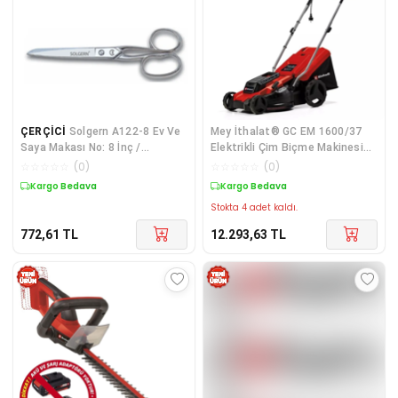
ÇERÇİCİ
Solgern A122-8 Ev Ve
Mey İthalat® GC EM 1600/37
Saya Makası No: 8 İnç /
Elektrikli Çim Biçme Makinesi
20,32cm - Nikel Kaplama
1600 Wa
☆
☆
☆
☆
☆
(
0
)
☆
☆
☆
☆
☆
(
0
)
Kargo Bedava
Kargo Bedava
Stokta 4 adet kaldı.
772,61
TL
12.293,63
TL