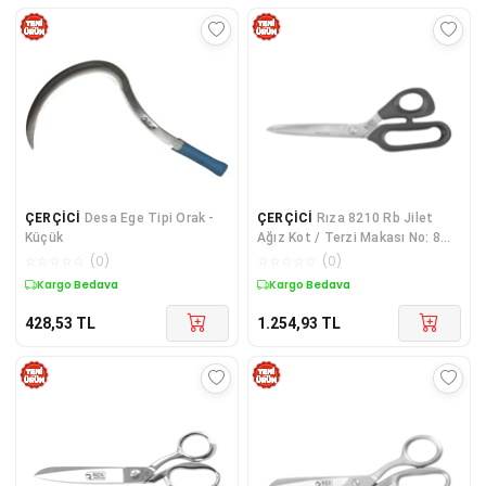
ÇERÇİCİ
Desa Ege Tipi Orak -
ÇERÇİCİ
Rıza 8210 Rb Jilet
Küçük
Ağız Kot / Terzi Makası No: 8
İnç / 20,32 Cm - Paslanmaz
☆
☆
☆
☆
☆
(
0
)
☆
☆
☆
☆
☆
(
0
)
Çelik
Kargo Bedava
Kargo Bedava
428,53
TL
1.254,93
TL