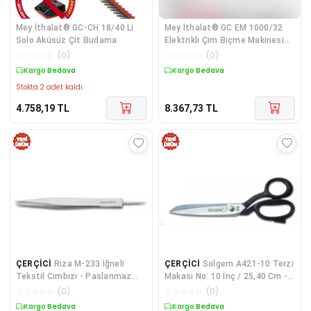
Mey İthalat® GC-CH 18/40 Li
Mey İthalat® GC EM 1000/32
Solo Aküsüz Çit Budama
Elektrikli Çim Biçme Makinesi
1000 Wa
☆
☆
☆
☆
☆
(
0
)
☆
☆
☆
☆
☆
(
0
)
Kargo Bedava
Kargo Bedava
Stokta 2 adet kaldı.
4.758,19
TL
8.367,73
TL
ÇERÇİCİ
Rıza M-233 İğneli
ÇERÇİCİ
Solgern A421-10 Terzi
Tekstil Cımbızı - Paslanmaz
Makası No: 10 İnç / 25,40 Cm -
Çelik
Nikel Kaplama
☆
☆
☆
☆
☆
(
0
)
☆
☆
☆
☆
☆
(
0
)
Kargo Bedava
Kargo Bedava