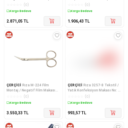
27,94 Cm - Krom Kaplama
Cm - Nikel Kaplama
☆
☆
☆
☆
☆
(
0
)
☆
☆
☆
☆
☆
(
0
)
Kargo Bedava
Kargo Bedava
2.871,05
TL
1.906,43
TL
ÇERÇİCİ
Rıza M-224 Film
ÇERÇİCİ
Rıza 3257-8 Tekstil /
Montaj / Negatif Film Makası
Yatık Konfeksiyon Makası No: 8
No: 4,5 İnç / 11,43 Cm - Nikel
İnç / 20,32cm - Nikel Kaplama,
☆
☆
☆
☆
☆
(
0
)
☆
☆
☆
☆
☆
(
0
)
Kaplama
Kırmızı Saplı, Mikro Tırtıllı
Kargo Bedava
Kargo Bedava
3.550,33
TL
993,57
TL