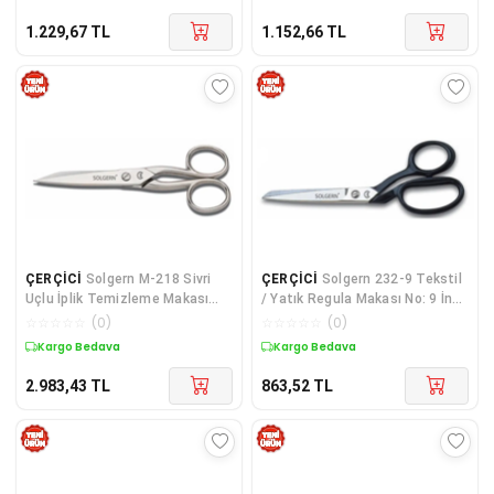
1.229,67
TL
1.152,66
TL
ÇERÇİCİ
Solgern M-218 Sivri
ÇERÇİCİ
Solgern 232-9 Tekstil
Uçlu İplik Temizleme Makası
/ Yatık Regula Makası No: 9 İnç
No: 5,5 İnç / 13,97 Cm - Nikel
/ 22,86 Cm - Nikel Kaplama,
☆
☆
☆
☆
☆
(
0
)
☆
☆
☆
☆
☆
(
0
)
Kaplama
Siyah Saplı
Kargo Bedava
Kargo Bedava
2.983,43
TL
863,52
TL