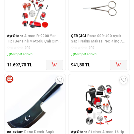
AyrStore
Alman R-9200 Yan
ÇERÇİCİ
Rose 009-400 Ayrık
Tipi Benzinli Motorlu Çalı Çim
Saplı Nakış Makası No: 4 İnç /
Ot Biçme Tırpanı Makinesi +
10,16 Cm - Nikel Kaplama
☆
☆
☆
☆
☆
(
0
)
☆
☆
☆
☆
☆
(
0
)
Canavar
Kargo Bedava
Kargo Bedava
11.697,70
TL
941,80
TL
colezium
Desa Demir Saplı
AyrStore
Steiner Alman 16 Hp