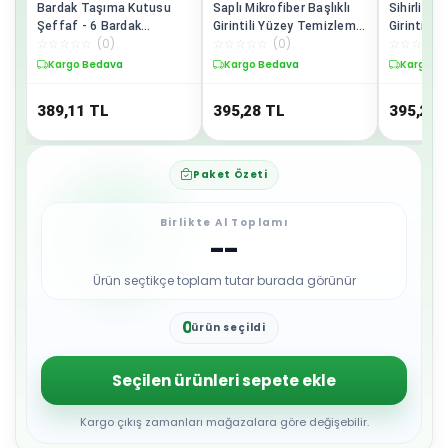
Bardak Taşıma Kutusu
Saplı Mikrofiber Başlıklı
Sihirli Mik
Şeffaf - 6 Bardak
Girintili Yüzey Temizleme
Girintili
☆
☆
☆
☆
☆
(
0
)
☆
☆
☆
☆
☆
(
0
)
☆
☆
☆
☆
☆
Kapasiteli Piknik Kutusu
Mopu Toz Alma Fırçası
Mopu Toz 
Kargo Bedava
Kargo Bedava
Kargo B
389,11
TL
395,28
TL
395,28
Paket Özeti
Birlikte Al Toplamı
--
Ürün seçtikçe toplam tutar burada görünür
0
ürün seçildi
1
2
3
Seçilen ürünleri sepete ekle
4
5
6
Kargo çıkış zamanları mağazalara göre değişebilir.
7