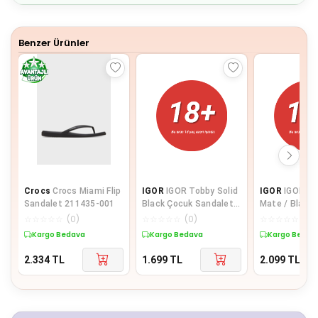
8
9
Benzer Ürünler
Crocs
Crocs Miami Flip
IGOR
IGOR Tobby Solid
IGOR
IGOR Bia
Sandalet 211435-001
Black Çocuk Sandalet
Mate / Black Kadın
S10271-002
Sandalet S10
☆
☆
☆
☆
☆
(
0
)
☆
☆
☆
☆
☆
(
0
)
☆
☆
☆
☆
☆
(
0
)
Kargo Bedava
Kargo Bedava
Kargo Bedav
2.334
TL
1.699
TL
2.099
TL