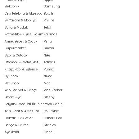
Elektronik
Samsung
Cep Telefonu & Aksesuar
Bosch
Ev, Yaşam & Mobilya
Philips
Sofra & Mutfak
Tefal
Kozmetik & Kişisel Bakım
Korkmaz
Anne, Bebek & Çocuk
Penti
Süpermarket
Süvari
Spor & Outdoor
Nike
Otomobil & Motosiklet
Adidas
Kitap, Hobi & Eğlence
Puma
Oyuncak
Nivea
Pet Shop
Mac
Yapı Market & Bahçe
Yves Rocher
Beyaz Eşya
Sleepy
Sağlık & Medikal Ürünler
Royal Canin
Takı, Saat & Aksesuar
Columbia
Elektrikli Ev Aletleri
Fisher Price
Bahçe & Balkon
Stanley
Ayakkabı
Einhell