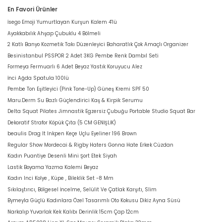
En Favori Ürünler
İsego Emoji Yumurtlayan Kurşun Kalem 4'lü
Ayakkabılık Ahşap Çubuklu 4 Bölmeli
2 Katlı Banyo Kozmetik Takı Düzenleyici Baharatlık Çok Amaçlı Organizer
Besinistanbul PSSPOR 2 Adet 3KG Pembe Renk Dambıl Seti
Formeya Fermuarlı 6 Adet Beyaz Yastık Koruyucu Alez
İnci Ağda Spatula 100lü
Pembe Ton Eşitleyici (Pink Tone-Up) Güneş Kremi SPF 50
Maru.Derm Su Bazlı Güçlendirici Kaş & Kirpik Serumu
Delta Squat Pilates Jimnastik Egzersiz Çubuğu Portable Studio Squat Bar
Dekoratif Strafor Köpük Çıta (5 CM GENİŞLİK)
beaulis Drag It Inkpen Keçe Uçlu Eyeliner 196 Brown
Regular Show Mordecai & Rigby Haters Gonna Hate Erkek Cüzdan
Kadın Puantiye Desenli Mini Şort Etek Siyah
Lastik Boyama Yazma Kalemi Beyaz
Kadın Inci Kolye , Küpe , Bileklik Set -8 Mm
Sıkılaştırıcı, Bölgesel İncelme, Selülit Ve Çatlak Karşıtı, Slim
Bymeyla Güçlü Kadınlara Özel Tasarımlı Oto Kokusu Dikiz Ayna Süsü
Narkalıp Yuvarlak Kek Kalıbı Derinlik 15cm Çap 12cm