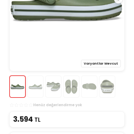
Varyantlar Mevcut
Henüz değerlendirme yok
3.594
TL