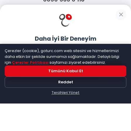
WhatsApp Destek
Güvenliğiniz
Daha İyi Bir Deneyim
Sosyal Medya
Goturc mobil uygulamasıyla daha hızlı ve kolay alışveriş
Çerezler (cookie), goturc.com web sitesini ve hizmetlerimizi
yapın
daha etkin bir şekilde sunmamızı sağlamaktadır. Detaylı bilgi
için
Çerezler Politikası
sayfamızı ziyaret edebilirsiniz.
Mobil Uygulamalarımız
Tümünü Kabul Et
Hemen Dene!
Reddet
Uygulama yüklüyse açılacak, değilse
Google Play
'e
yönlendirileceksiniz
Tercihleri Yönet
Keşfet
Kategoriler
Sepetim
©
2026
Goturc – Her Zaman Daha İyisi Vardır