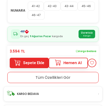
41-42
42-43
43-44
45-46
NUMARA
46-47
Ücretsiz
Kargo
En geç
9 Ağustos Pazar
kargoda
3.594
TL
Kargo Bedava
Hemen Al
Sepete Ekle
Tüm Özellikleri Gör
›
KARGO BEDAVA