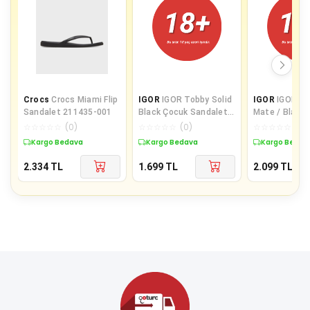
Crocs
Crocs Miami Flip
IGOR
IGOR Tobby Solid
IGOR
IGOR Bia
Sandalet 211435-001
Black Çocuk Sandalet
Mate / Black Kadın
S10271-002
Sandalet S10
☆
☆
☆
☆
☆
(
0
)
☆
☆
☆
☆
☆
(
0
)
☆
☆
☆
☆
☆
(
0
)
Kargo Bedava
Kargo Bedava
Kargo Bedav
2.334
TL
1.699
TL
2.099
TL