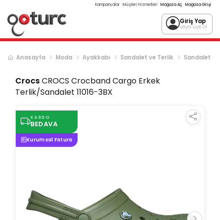
Kampanyalar
Müşteri Hizmetleri
Mağaza Aç
Mağaza Girişi
Giriş Yap
veya üye ol
Anasayfa
Moda
Ayakkabı
Sandalet ve Terlik
Sandalet
Crocs
CROCS Crocband Cargo Erkek
Terlik/Sandalet 11016-3BX
KARGO
BEDAVA
Kurumsal Fatura