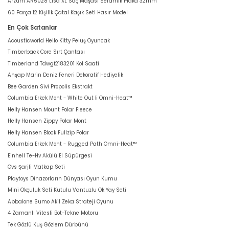
Arzum AR5028 Lisa XL Saç Maşası Seramik Plaka 32mm
60 Parça 12 Kişilik Çatal Kaşık Seti Hasır Model
En Çok Satanlar
Acousticworld Hello Kitty Peluş Oyuncak
Timberback Core Sırt Çantası
Timberland Tdwgf2183201 Kol Saati
Ahşap Marin Deniz Feneri Dekoratif Hediyelik
Bee Garden Sivi Propolis Ekstrakt
Columbia Erkek Mont - White Out İi Omni-Heat™
Helly Hansen Mount Polar Fleece
Helly Hansen Zippy Polar Mont
Helly Hansen Block Fullzip Polar
Columbia Erkek Mont - Rugged Path Omni-Heat™
Einhell Te-Hv Akülü El Süpürgesi
Cvs Şarjli Matkap Seti
Playtoys Dinazorların Dünyası Oyun Kumu
Mini Okçuluk Seti Kutulu Vantuzlu Ok Yay Seti
Abbalone Sumo Akil Zeka Strateji Oyunu
4 Zamanlı Vitesli Bot-Tekne Motoru
Tek Gözlü Kuş Gözlem Dürbünü