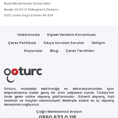
Büyük Mercek Korsan Dürbün Mavi
Breaker 20×50 Ct Profesyonel El Dürbünü
3000 Lümen Güçlü El Feneri Wt-604
Hakkımızda
Kişisel Verilerin Korunması
Çerez Politikası
Sıkça Sorulan Sorular
İletişim
Duyurular
Blog
Çerez Tercihleri
Goturc, modadan elektroniğe, ev dekorasyonundan spor
ekipmanlarına kadar geniş bir ürün yelpazesi sunan Türkiye'nin
önde gelen online alışveriş platformudur. Güvenli alışveriş, hızlı
teslimat ve müşteri memnuniyeti ilkeleriyle sizlere en iyi alışveriş
deneyimini sağlıyoruz.
Çağrı Merkezimizi Arayın
0850 533 0 118