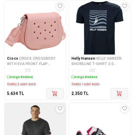
Crocs
CROCS CROSSBODY
Helly Hansen
HELLY HANSEN
WITH EVA FRONT FLAP
SHORELINE T-SHIRT 3.0
CZFB0030-651
HHA.54601Navy
☆
☆
☆
☆
☆
(
0
)
☆
☆
☆
☆
☆
(
0
)
Kargo Bedava
Kargo Bedava
Stokta 2 adet kaldı.
Stokta 1 adet kaldı.
5.634
TL
2.350
TL