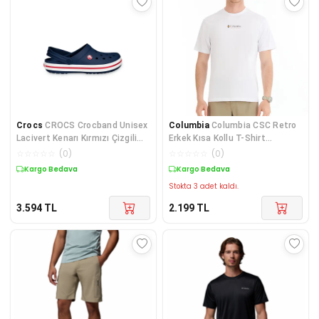
Crocs
CROCS Crocband Unisex
Columbia
Columbia CSC Retro
Lacivert Kenarı Kırmızı Çizgili
Erkek Kısa Kollu T-Shirt
Terlik / Sa
CS0241-100
☆
☆
☆
☆
☆
(
0
)
☆
☆
☆
☆
☆
(
0
)
Kargo Bedava
Kargo Bedava
Stokta 3 adet kaldı.
3.594
TL
2.199
TL