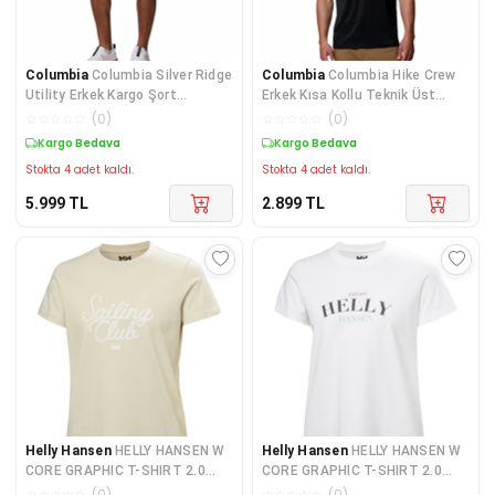
Columbia
Columbia Silver Ridge
Columbia
Columbia Hike Crew
Utility Erkek Kargo Şort
Erkek Kısa Kollu Teknik Üst
AM5763-222
AO1419-010
☆
☆
☆
☆
☆
(
0
)
☆
☆
☆
☆
☆
(
0
)
Kargo Bedava
Kargo Bedava
Stokta 4 adet kaldı.
Stokta 4 adet kaldı.
5.999
TL
2.899
TL
Helly Hansen
HELLY HANSEN W
Helly Hansen
HELLY HANSEN W
CORE GRAPHIC T-SHIRT 2.0
CORE GRAPHIC T-SHIRT 2.0
HHA.54592Cream
HHA.54592White
☆
☆
☆
☆
☆
(
0
)
☆
☆
☆
☆
☆
(
0
)