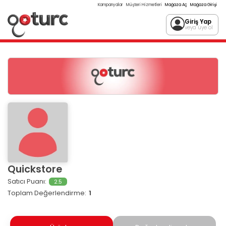
Kampanyalar
Müşteri Hizmetleri
Mağaza Aç
Mağaza Girişi
Giriş Yap
veya üye ol
Quickstore
Satıcı Puanı:
2.5
Toplam Değerlendirme:
1