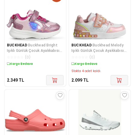
BUCKHEAD
Buckhead Bright
BUCKHEAD
Buckhead Melody
Işıklı Günlük Çocuk Ayakkabısı
Işıklı Günlük Çocuk Ayakkabısı
BUCK3041Pink
BUCK3030Pink
☆
☆
☆
☆
☆
(
0
)
☆
☆
☆
☆
☆
(
0
)
Kargo Bedava
Kargo Bedava
Stokta 4 adet kaldı.
2.349
TL
2.099
TL