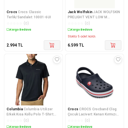
Crocs
Crocs Classic
Jack Wolfskin
JACK WOLFSKIN
Terlik/Sandalet 10001-6UI
PRELIGHT VENT LOW M
4064361-6291
☆
☆
☆
☆
☆
(
0
)
☆
☆
☆
☆
☆
(
0
)
Kargo Bedava
Kargo Bedava
Stokta 5 adet kaldı.
2.994
TL
6.599
TL
Columbia
Columbia Utilizer
Crocs
CROCS Crocband Clog
Erkek Kısa Kollu Polo T-Shirt
Çocuk Lacivert Kenarı Kırmızı
AM0126-010
Çizgili Terlik
☆
☆
☆
☆
☆
(
0
)
☆
☆
☆
☆
☆
(
0
)
Kargo Bedava
Kargo Bedava