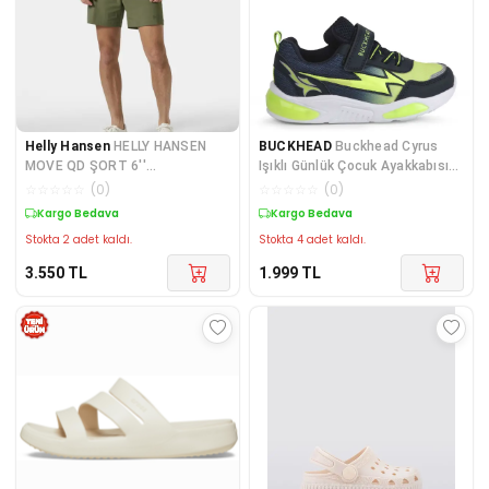
Helly Hansen
HELLY HANSEN
BUCKHEAD
Buckhead Cyrus
MOVE QD ŞORT 6''
Işıklı Günlük Çocuk Ayakkabısı
HHA.54440Green
BUCK3022Navy-Green
☆
☆
☆
☆
☆
(
0
)
☆
☆
☆
☆
☆
(
0
)
Kargo Bedava
Kargo Bedava
Stokta 2 adet kaldı.
Stokta 4 adet kaldı.
3.550
TL
1.999
TL