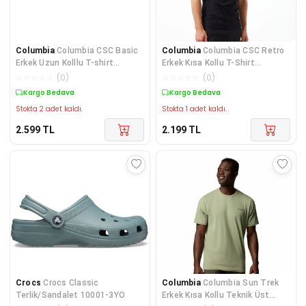
Columbia
Columbia CSC Basic
Columbia
Columbia CSC Retro
Erkek Uzun Kolllu T-shirt
Erkek Kısa Kollu T-Shirt
CS0354-010
CS0241-010
☆
☆
☆
☆
☆
(
0
)
☆
☆
☆
☆
☆
(
0
)
Kargo Bedava
Kargo Bedava
Stokta 2 adet kaldı.
Stokta 1 adet kaldı.
2.599
TL
2.199
TL
Crocs
Crocs Classic
Columbia
Columbia Sun Trek
Terlik/Sandalet 10001-3YO
Erkek Kısa Kollu Teknik Üst