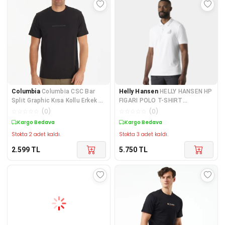
Columbia
Columbia CSC Bar
Helly Hansen
HELLY HANSEN HP
Split Graphic Kısa Kollu Erkek T-
FIGARI POLO T-SHIRT
shirt CS0121-01
HHA.34545White
☆
☆
☆
☆
☆
(
0
)
☆
☆
☆
☆
☆
(
0
)
Kargo Bedava
Kargo Bedava
Stokta 2 adet kaldı.
Stokta 3 adet kaldı.
2.599
TL
5.750
TL