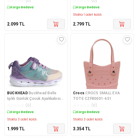
☆
☆
☆
☆
☆
(
0
)
☆
☆
☆
☆
☆
(
0
)
Kargo Bedava
Kargo Bedava
Stokta 1 adet kaldı.
2.099
TL
2.799
TL
BUCKHEAD
Buckhead Belle
Crocs
CROCS SMALL EVA
Işıklı Günlük Çocuk Ayakkabısı
TOTE CZFB0001-651
BUCK3029Lilac
☆
☆
☆
☆
☆
(
0
)
☆
☆
☆
☆
☆
(
0
)
Kargo Bedava
Kargo Bedava
Stokta 3 adet kaldı.
Stokta 3 adet kaldı.
1.999
TL
3.354
TL