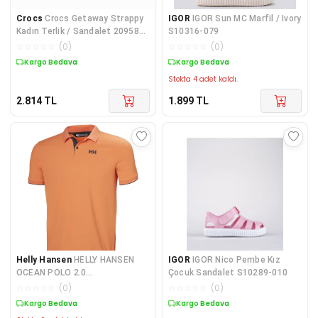
Crocs
Crocs Getaway Strappy
IGOR
IGOR Sun MC Marfil / Ivory
Kadın Terlik / Sandalet 209587-
S10316-079
160
☆
☆
☆
☆
☆
(
0
)
☆
☆
☆
☆
☆
(
0
)
Kargo Bedava
Kargo Bedava
Stokta 4 adet kaldı.
2.814
TL
1.899
TL
Helly Hansen
HELLY HANSEN
IGOR
IGOR Nico Pembe Kız
OCEAN POLO 2.0
Çocuk Sandalet S10289-010
HHA.34367Bonfire
☆
☆
☆
☆
☆
(
0
)
☆
☆
☆
☆
☆
(
0
)
Kargo Bedava
Kargo Bedava