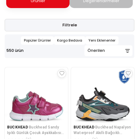
Ürünler
Değerlendirmeler
Filtrele
Popüler Ürünler
Kargo Bedava
Yeni Eklenenler
550
ürün
BUCKHEAD
Buckhead Sandy
BUCKHEAD
Buckhead Napalyon
Işıklı Günlük Çocuk Ayakkabısı
Waterproof Akıllı Bağcıklı
BUCK3030Pink
Günlük Spor Ayakkabı