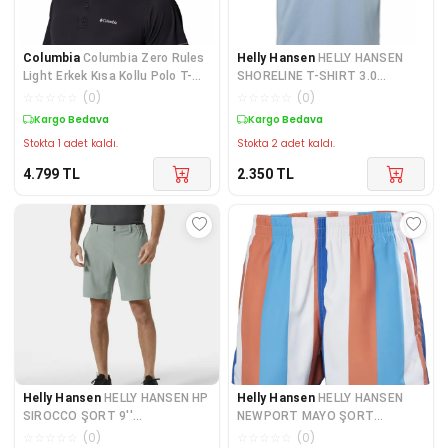
Columbia
Columbia Zero Rules
Helly Hansen
HELLY HANSEN
Light Erkek Kısa Kollu Polo T-
SHORELINE T-SHIRT 3.0
Shirt AO4872-01
HHA.54601WindyBlue
☆
☆
☆
☆
☆
(
0
)
☆
☆
☆
☆
☆
(
0
)
Kargo Bedava
Kargo Bedava
Stokta 1 adet kaldı.
Stokta 2 adet kaldı.
4.799
TL
2.350
TL
Helly Hansen
HELLY HANSEN HP
Helly Hansen
HELLY HANSEN
SIROCCO ŞORT 9''
NEWPORT MAYO ŞORT
HHA.34158GreyCactus
HHA.34296Bonfire
☆
☆
☆
☆
☆
(
0
)
☆
☆
☆
☆
☆
(
0
)