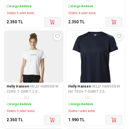
Kargo Bedava
Kargo Bedava
Stokta 3 adet kaldı.
Stokta 4 adet kaldı.
2.350
TL
2.350
TL
Helly Hansen
HELLY HANSEN W
Helly Hansen
HELLY HANSEN W
CORE T-SHIRT 2.0
HH TECH T-SHIRT 2.0
HHA.54591White
HHA.49580Navy
☆
☆
☆
☆
☆
(
0
)
☆
☆
☆
☆
☆
(
0
)
Kargo Bedava
Kargo Bedava
Stokta 5 adet kaldı.
Stokta 1 adet kaldı.
2.350
TL
1.990
TL