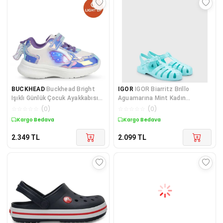
BUCKHEAD
Buckhead Bright
IGOR
IGOR Biarritz Brillo
Işıklı Günlük Çocuk Ayakkabısı
Aguamarına Mint Kadın
BUCK3041Silver
Sandalet S10258-011
☆
☆
☆
☆
☆
(
0
)
☆
☆
☆
☆
☆
(
0
)
Kargo Bedava
Kargo Bedava
2.349
TL
2.099
TL