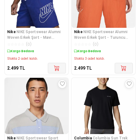
Nike
NIKE Sportswear Alumni
Nike
NIKE Sportswear Alumni
Woven Erkek Şort - Mavi
Woven Erkek Şort - Turuncu
DB3810-455
DB3810-812
☆
☆
☆
☆
☆
(
0
)
☆
☆
☆
☆
☆
(
0
)
Kargo Bedava
Kargo Bedava
Stokta 2 adet kaldı.
Stokta 3 adet kaldı.
2.499
TL
2.499
TL
Nike
NIKE Sportswear Sport
Columbia
Columbia Sun Trek