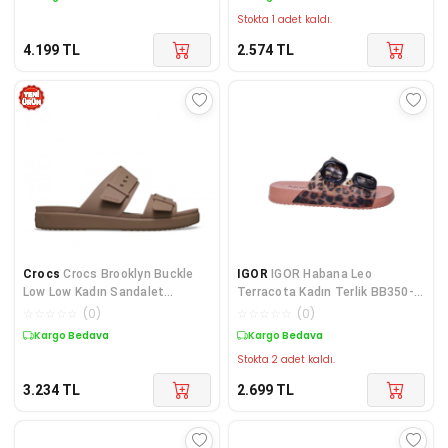
Stokta 1 adet kaldı.
4.199
TL
2.574
TL
Crocs
Crocs Brooklyn Buckle
IGOR
IGOR Habana Leo
Low Low Kadın Sandalet
Terracota Kadın Terlik BB350-
211215-2Q9
381
☆
☆
☆
☆
☆
(
0
)
☆
☆
☆
☆
☆
(
0
)
Kargo Bedava
Kargo Bedava
Stokta 2 adet kaldı.
3.234
TL
2.699
TL