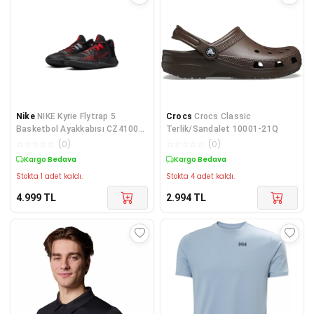
Nike
NIKE Kyrie Flytrap 5
Crocs
Crocs Classic
Basketbol Ayakkabısı CZ4100-
Terlik/Sandalet 10001-21Q
003
☆
☆
☆
☆
☆
(
0
)
☆
☆
☆
☆
☆
(
0
)
Kargo Bedava
Kargo Bedava
Stokta 1 adet kaldı.
Stokta 4 adet kaldı.
4.999
TL
2.994
TL