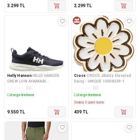
3.299
TL
2.299
TL
Helly Hansen
HELLY HANSEN
Crocs
CROCS Jibbitz Elevated
CREW LOW AYAKKABI
Daisy - UNIQUE 10008239-1
HHA.12011Navy
☆
☆
☆
☆
☆
(
0
)
☆
☆
☆
☆
☆
(
0
)
Kargo Bedava
Kargo Bedava
Stokta 3 adet kaldı.
9.550
TL
439
TL