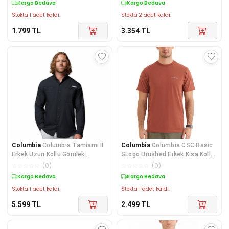
Kargo Bedava
Kargo Bedava
Stokta 1 adet kaldı.
Stokta 2 adet kaldı.
1.799
TL
3.354
TL
Columbia
Columbia Tamiami II
Columbia
Columbia CSC Basic
Erkek Uzun Kollu Gömlek
SLogo Brushed Erkek Kısa Kollu
FM7253-010
T-Shirt CS0282-
☆
☆
☆
☆
☆
(
0
)
☆
☆
☆
☆
☆
(
0
)
Kargo Bedava
Kargo Bedava
Stokta 1 adet kaldı.
Stokta 1 adet kaldı.
5.599
TL
2.499
TL