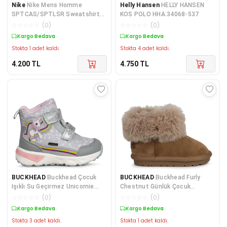
Nike
Nike Mens Homme
Helly Hansen
HELLY HANSEN
SPTCAS/SPTLSR Sweatshirt
KOS POLO HHA.34068-537
Yeşil
☆
☆
☆
☆
☆
(
0
)
☆
☆
☆
☆
☆
(
0
)
Kargo Bedava
Kargo Bedava
Stokta 1 adet kaldı.
Stokta 4 adet kaldı.
4.200
TL
4.750
TL
BUCKHEAD
Buckhead Çocuk
BUCKHEAD
Buckhead Furly
Işıklı Su Geçirmez Unicornie
Chestnut Günlük Çocuk
Cırtlı Bot BUCK3033
Ayakkabısı BUCK3064-BH141
☆
☆
☆
☆
☆
(
0
)
☆
☆
☆
☆
☆
(
0
)
Kargo Bedava
Kargo Bedava
Stokta 3 adet kaldı.
Stokta 1 adet kaldı.