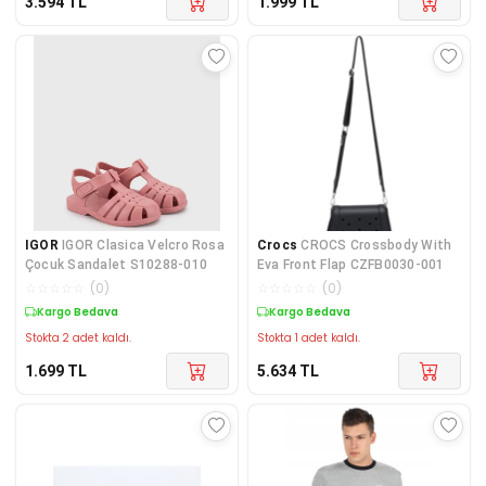
3.594
TL
1.999
TL
IGOR
IGOR Clasica Velcro Rosa
Crocs
CROCS Crossbody With
Çocuk Sandalet S10288-010
Eva Front Flap CZFB0030-001
☆
☆
☆
☆
☆
(
0
)
☆
☆
☆
☆
☆
(
0
)
Kargo Bedava
Kargo Bedava
Stokta 2 adet kaldı.
Stokta 1 adet kaldı.
1.699
TL
5.634
TL