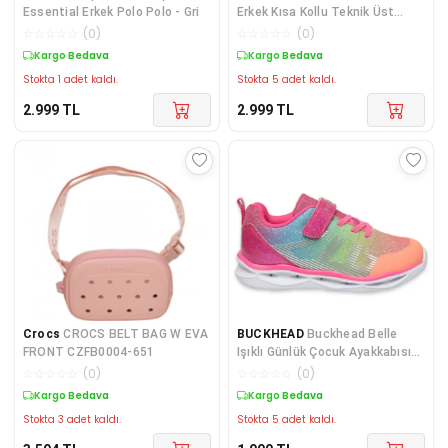
Essential Erkek Polo Polo - Gri
Erkek Kısa Kollu Teknik Üst
AO0805-010
☆
☆
☆
☆
☆
(
0
)
☆
☆
☆
☆
☆
(
0
)
Kargo Bedava
Kargo Bedava
Stokta 1 adet kaldı.
Stokta 5 adet kaldı.
2.999
TL
2.999
TL
Crocs
CROCS BELT BAG W EVA
BUCKHEAD
Buckhead Belle
FRONT CZFB0004-651
Işıklı Günlük Çocuk Ayakkabısı
BUCK3029Fuchsia
☆
☆
☆
☆
☆
(
0
)
☆
☆
☆
☆
☆
(
0
)
Kargo Bedava
Kargo Bedava
Stokta 3 adet kaldı.
Stokta 5 adet kaldı.