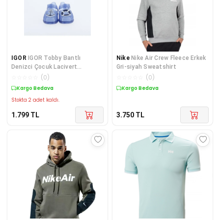
IGOR
IGOR Tobby Bantlı
Nike
Nike Air Crew Fleece Erkek
Denizci Çocuk Lacivert
Gri-siyah Sweatshirt
Sandalet S10249-063
☆
☆
☆
☆
☆
(
0
)
☆
☆
☆
☆
☆
(
0
)
Kargo Bedava
Kargo Bedava
Stokta 2 adet kaldı.
1.799
TL
3.750
TL