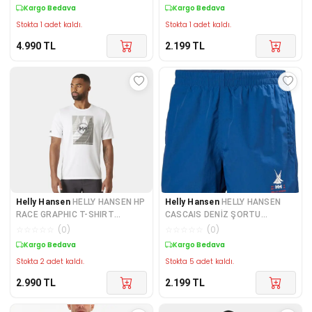
Kargo Bedava
Kargo Bedava
Stokta 1 adet kaldı.
Stokta 1 adet kaldı.
4.990
TL
2.199
TL
Helly Hansen
HELLY HANSEN HP
Helly Hansen
HELLY HANSEN
RACE GRAPHIC T-SHIRT
CASCAIS DENİZ ŞORTU
HHA.34419White
HHA.34031DeepFjord
☆
☆
☆
☆
☆
(
0
)
☆
☆
☆
☆
☆
(
0
)
Kargo Bedava
Kargo Bedava
Stokta 2 adet kaldı.
Stokta 5 adet kaldı.
2.990
TL
2.199
TL