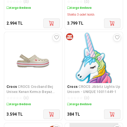
AO0805-348
☆
☆
☆
☆
☆
(
0
)
☆
☆
☆
☆
☆
(
0
)
Kargo Bedava
Kargo Bedava
Stokta 3 adet kaldı.
2.994
TL
3.799
TL
Crocs
CROCS Crocband Bej
Crocs
CROCS Jibbitz Lights Up
Unisex Kenarı Kırmızı Beyaz
Unicorn - UNIQUE 10011449-1
Çizgili Terlik / S
☆
☆
☆
☆
☆
(
0
)
☆
☆
☆
☆
☆
(
0
)
Kargo Bedava
Kargo Bedava
3.594
TL
384
TL