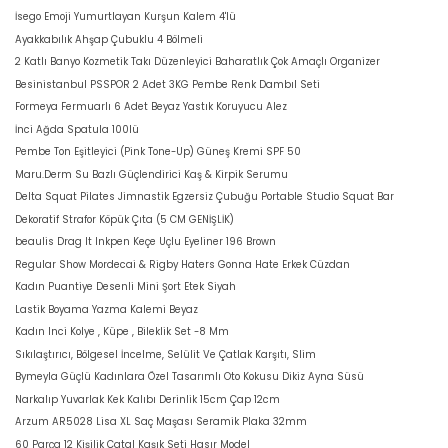
İsego Emoji Yumurtlayan Kurşun Kalem 4'lü
Ayakkabılık Ahşap Çubuklu 4 Bölmeli
2 Katlı Banyo Kozmetik Takı Düzenleyici Baharatlık Çok Amaçlı Organizer
Besinistanbul PSSPOR 2 Adet 3KG Pembe Renk Dambıl Seti
Formeya Fermuarlı 6 Adet Beyaz Yastık Koruyucu Alez
İnci Ağda Spatula 100lü
Pembe Ton Eşitleyici (Pink Tone-Up) Güneş Kremi SPF 50
Maru.Derm Su Bazlı Güçlendirici Kaş & Kirpik Serumu
Delta Squat Pilates Jimnastik Egzersiz Çubuğu Portable Studio Squat Bar
Dekoratif Strafor Köpük Çıta (5 CM GENİŞLİK)
beaulis Drag It Inkpen Keçe Uçlu Eyeliner 196 Brown
Regular Show Mordecai & Rigby Haters Gonna Hate Erkek Cüzdan
Kadın Puantiye Desenli Mini Şort Etek Siyah
Lastik Boyama Yazma Kalemi Beyaz
Kadın Inci Kolye , Küpe , Bileklik Set -8 Mm
Sıkılaştırıcı, Bölgesel İncelme, Selülit Ve Çatlak Karşıtı, Slim
Bymeyla Güçlü Kadınlara Özel Tasarımlı Oto Kokusu Dikiz Ayna Süsü
Narkalıp Yuvarlak Kek Kalıbı Derinlik 15cm Çap 12cm
Arzum AR5028 Lisa XL Saç Maşası Seramik Plaka 32mm
60 Parça 12 Kişilik Çatal Kaşık Seti Hasır Model