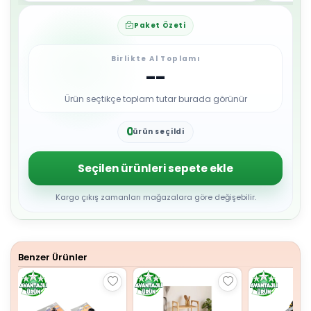
Paket Özeti
Birlikte Al Toplamı
--
Ürün seçtikçe toplam tutar burada görünür
0
ürün seçildi
1
2
3
Seçilen ürünleri sepete ekle
4
5
6
Kargo çıkış zamanları mağazalara göre değişebilir.
7
8
9
Benzer Ürünler