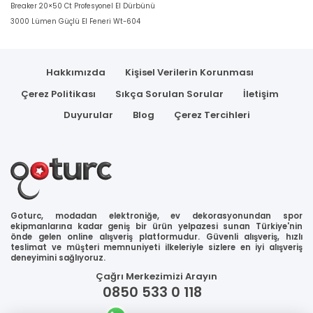
Breaker 20×50 Ct Profesyonel El Dürbünü
3000 Lümen Güçlü El Feneri Wt-604
Hakkımızda
Kişisel Verilerin Korunması
Çerez Politikası
Sıkça Sorulan Sorular
İletişim
Duyurular
Blog
Çerez Tercihleri
Goturc, modadan elektroniğe, ev dekorasyonundan spor
ekipmanlarına kadar geniş bir ürün yelpazesi sunan Türkiye'nin
önde gelen online alışveriş platformudur. Güvenli alışveriş, hızlı
teslimat ve müşteri memnuniyeti ilkeleriyle sizlere en iyi alışveriş
deneyimini sağlıyoruz.
Çağrı Merkezimizi Arayın
0850 533 0 118