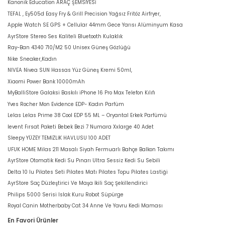
Kanonik Education ARAÇ ŞEMSİYESİ
TEFAL , Ey505d Easy Fry & Grill Precision Yağsız Fritöz Airfryer,
Apple Watch SE GPS + Cellular 44mm Gece Yarısı Alüminyum Kasa
AyrStore Stereo Ses Kaliteli Bluetooth Kulaklık
Ray-Ban 4340 710/M2 50 Unisex Güneş Gözlüğü
Nike Sneaker,Kadın
NIVEA Nivea SUN Hassas Yüz Güneş Kremi 50ml,
Xiaomi Power Bank 10000mAh
MyBalliStore Galaksi Baskılı iPhone 16 Pro Max Telefon Kılıfı
Yves Rocher Mon Evidence EDP- Kadın Parfüm
Lelas Lelas Prime 38 Cool EDP 55 ML – Oryantal Erkek Parfümü
levent Fırsat Paketi Bebek Bezi 7 Numara Xxlarge 40 Adet
Sleepy YÜZEY TEMİZLİK HAVLUSU 100 ADET
UFUK HOME Milas 211 Masalı Siyah Fermuarlı Bahçe Balkon Takımı
AyrStore Otomatik Kedi Su Pınarı Ultra Sessiz Kedi Su Sebili
Delta 10 lu Pilates Seti Pilates Matı Pilates Topu Pilates Lastiği
AyrStore Saç Düzleştirici Ve Maşa İkili Saç Şekillendirici
Philips 5000 Serisi Islak Kuru Robot Süpürge
Royal Canin Motherbaby Cat 34 Anne Ve Yavru Kedi Maması
En Favori Ürünler