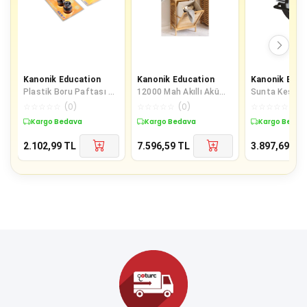
Kanonik Education
Kanonik Education
Kanonik Educ
Plastik Boru Paftası 63
12000 Mah Akıllı Akü
Sunta Kesme 
Mm
Takviye Ve Dijital Hava
185 Mm
☆
☆
☆
☆
☆
(
0
)
☆
☆
☆
☆
☆
(
0
)
☆
☆
☆
☆
☆
(
0
)
Pompası Akım Korumal
Kargo Bedava
Kargo Bedava
Kargo Bedav
2.102,99
TL
7.596,59
TL
3.897,69
TL