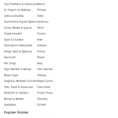
Cep Telefonu & Aksesuar
Bosch
Ev, Yaşam & Mobilya
Philips
Sofra & Mutfak
Tefal
Kozmetik & Kişisel Bakım
Korkmaz
Anne, Bebek & Çocuk
Penti
Süpermarket
Süvari
Spor & Outdoor
Nike
Otomobil & Motosiklet
Adidas
Kitap, Hobi & Eğlence
Puma
Oyuncak
Nivea
Pet Shop
Mac
Yapı Market & Bahçe
Yves Rocher
Beyaz Eşya
Sleepy
Sağlık & Medikal Ürünler
Royal Canin
Takı, Saat & Aksesuar
Columbia
Elektrikli Ev Aletleri
Fisher Price
Bahçe & Balkon
Stanley
Ayakkabı
Einhell
Popüler Ürünler