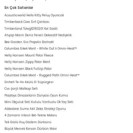
En Çok Satanlar
Acousticworld Hello Kitty Peluş Oyuncak
Timberback Core Sırt Çantası
Timberland Tdwgf2183201 Kol Saati
Ahşap Marin Deniz Feneri Dekoratif Hediyelik
Bee Garden Sivi Propolis Ekstrakt
Columbia Erkek Mont - White Out İi Omni-Heat™
Helly Hansen Mount Polar Fleece
Helly Hansen Zippy Polar Mont
Helly Hansen Block Fullzip Polar
Columbia Erkek Mont - Rugged Path Omni-Heat™
Einhell Te-Hv Akülü El Süpürgesi
Cvs Şarjli Matkap Seti
Playtoys Dinazorların Dünyası Oyun Kumu
Mini Okçuluk Seti Kutulu Vantuzlu Ok Yay Seti
Abbalone Sumo Akil Zeka Strateji Oyunu
4 Zamanlı Vitesli Bot-Tekne Motoru
Tek Gözlü Kuş Gözlem Dürbünü
Büyük Mercek Korsan Dürbün Mavi