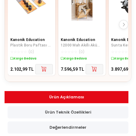
Kanonik Education
Kanonik Education
Kanonik Educ
Plastik Boru Paftası 63
12000 Mah Akıllı Akü
Sunta Kesme 
Mm
Takviye Ve Dijital Hava
185 Mm
☆
☆
☆
☆
☆
(
0
)
☆
☆
☆
☆
☆
(
0
)
☆
☆
☆
☆
☆
(
0
)
Pompası Akım Korumal
Kargo Bedava
Kargo Bedava
Kargo Bedav
2.102,99
TL
7.596,59
TL
3.897,69
TL
Ürün Açıklaması
Ürün Teknik Özellikleri
Değerlendirmeler