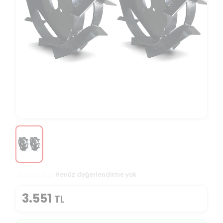
Henüz değerlendirme yok
3.551
TL