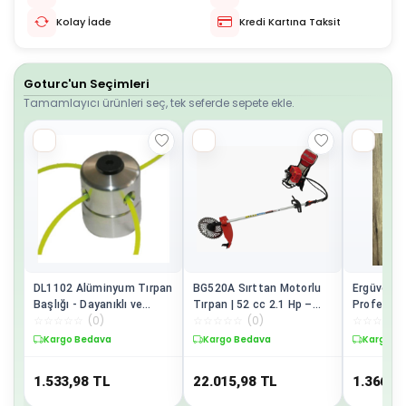
Kolay İade
Kredi Kartına Taksit
Goturc'un Seçimleri
Tamamlayıcı ürünleri seç, tek seferde sepete ekle.
DL1102 Alüminyum Tırpan
BG520A Sırttan Motorlu
Ergüven O
Başlığı - Dayanıklı ve
Tırpan | 52 cc 2.1 Hp –
Profesyon
☆
☆
☆
☆
☆
(
0
)
☆
☆
☆
☆
☆
(
0
)
☆
☆
☆
☆
☆
Hassas Kesim
Güçlü ve Dayanıklı Bahçe
Bahçe İşle
Bakım Çözümü
Orak
Kargo Bedava
Kargo Bedava
Kargo B
1.533,98
TL
22.015,98
TL
1.366,9