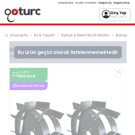
Kampanyalar
Müşteri Hizmetleri
Mağaza Aç
Mağaza Girişi
Giriş Yap
veya üye ol
Anasayfa
Ev & Yaşam
Bahçe & Elektrikli El Aletleri
Bahçe
Diger
Çapa Makinaları Demir Teker 400X8
Bu ürün geçici olarak listelenmemektedir
Takım
KARGO
BEDAVA
Kurumsal Fatura