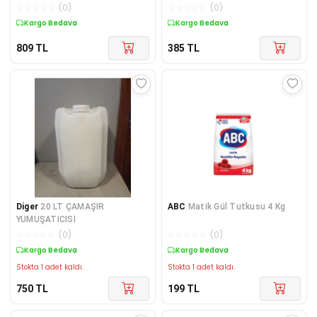
Karbonat 3 kg + Boraks 3 kg+
Karbonat 1 kg + Boraks 1 kg+
☆
☆
☆
☆
☆
(
0
)
☆
☆
☆
☆
☆
(
0
)
Kargo Bedava
Kargo Bedava
809
TL
385
TL
Diger
20 LT ÇAMAŞIR
ABC
Matik Gül Tutkusu 4 Kg
YUMUŞATICISI
☆
☆
☆
☆
☆
(
0
)
☆
☆
☆
☆
☆
(
0
)
Kargo Bedava
Kargo Bedava
Stokta 1 adet kaldı.
Stokta 1 adet kaldı.
750
TL
199
TL