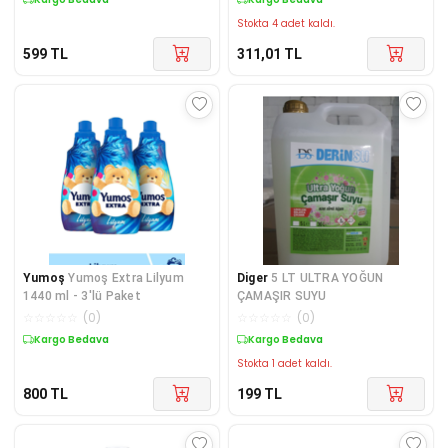
Stokta 4 adet kaldı.
599
TL
311,01
TL
Yumoş
Yumoş Extra Lilyum
Diger
5 LT ULTRA YOĞUN
1440 ml - 3'lü Paket
ÇAMAŞIR SUYU
☆
☆
☆
☆
☆
(
0
)
☆
☆
☆
☆
☆
(
0
)
Kargo Bedava
Kargo Bedava
Stokta 1 adet kaldı.
800
TL
199
TL