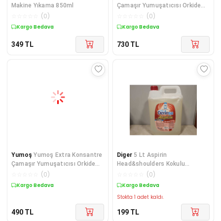
Makine Yıkama 850ml
Çamaşır Yumuşatıcısı Orkide
1440 ml 60 Yıka
☆
☆
☆
☆
☆
(
0
)
☆
☆
☆
☆
☆
(
0
)
Kargo Bedava
Kargo Bedava
349
TL
730
TL
Yumoş
Yumoş Extra Konsantre
Diger
5 Lt Aspirin
Çamaşır Yumuşatıcısı Orkide
Head&shoulders Kokulu
1440 Ml 60 Yıka
Tanıtıma Özel Sınırlı Stok
☆
☆
☆
☆
☆
(
0
)
☆
☆
☆
☆
☆
(
0
)
Kargo Bedava
Kargo Bedava
Stokta 1 adet kaldı.
490
TL
199
TL