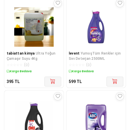
tabiattan kimya
Ultra Yoğun
levent
YumoşTüm Renkler için
Çamaşır Suyu 4Kg
Sıvı Deterjan 2500ML
☆
☆
☆
☆
☆
(
0
)
☆
☆
☆
☆
☆
(
0
)
Kargo Bedava
Kargo Bedava
395
TL
599
TL