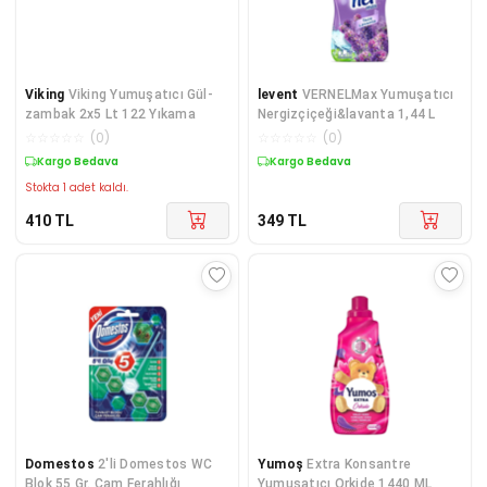
Viking
Viking Yumuşatıcı Gül-
levent
VERNELMax Yumuşatıcı
zambak 2x5 Lt 122 Yıkama
Nergizçiçeği&lavanta 1,44 L
☆
☆
☆
☆
☆
(
0
)
☆
☆
☆
☆
☆
(
0
)
Kargo Bedava
Kargo Bedava
Stokta 1 adet kaldı.
410
TL
349
TL
Domestos
2'li Domestos WC
Yumoş
Extra Konsantre
Blok 55 Gr. Cam Ferahlığı
Yumuşatıcı Orkide 1440 ML