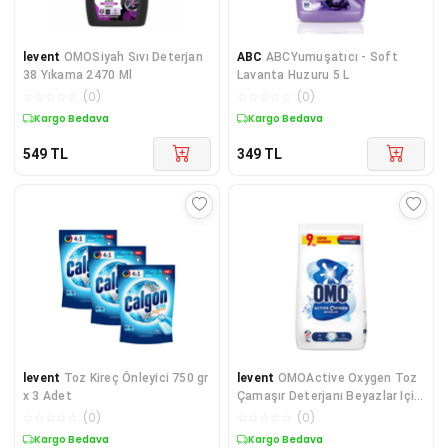
levent
OMOSiyah Sıvı Deterjan
ABC
ABCYumuşatıcı - Soft
38 Yıkama 2470 Ml
Lavanta Huzuru 5 L
☆
☆
☆
☆
☆
(
0
)
☆
☆
☆
☆
☆
(
0
)
Kargo Bedava
Kargo Bedava
549
TL
349
TL
levent
Toz Kireç Önleyici 750 gr
levent
OMOActive Oxygen Toz
x 3 Adet
Çamaşır Deterjanı Beyazlar Için
9 Kg
☆
☆
☆
☆
☆
(
0
)
☆
☆
☆
☆
☆
(
0
)
Kargo Bedava
Kargo Bedava