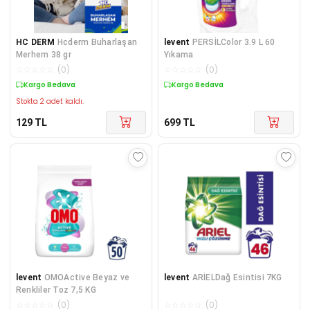
HC DERM
Hcderm Buharlaşan
levent
PERSİLColor 3.9 L 60
Merhem 38 gr
Yıkama
☆
☆
☆
☆
☆
(
0
)
☆
☆
☆
☆
☆
(
0
)
Kargo Bedava
Kargo Bedava
Stokta 2 adet kaldı.
129
TL
699
TL
levent
OMOActive Beyaz ve
levent
ARİELDağ Esintisi 7KG
Renkliler Toz 7,5 KG
☆
☆
☆
☆
☆
(
0
)
☆
☆
☆
☆
☆
(
0
)