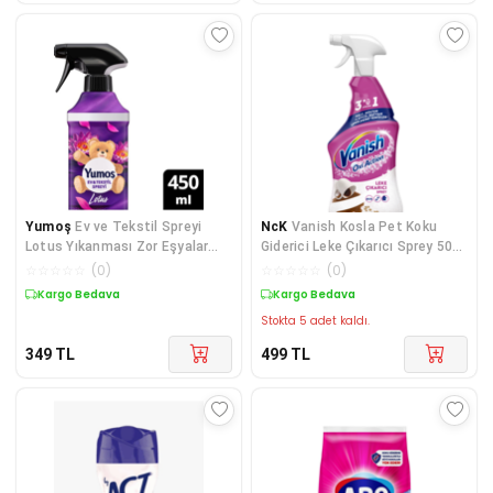
Yumoş
Ev ve Tekstil Spreyi
NcK
Vanish Kosla Pet Koku
Lotus Yıkanması Zor Eşyalar
Giderici Leke Çıkarıcı Sprey 500
Için 450 ml
ml
☆
☆
☆
☆
☆
(
0
)
☆
☆
☆
☆
☆
(
0
)
Kargo Bedava
Kargo Bedava
Stokta 5 adet kaldı.
349
TL
499
TL