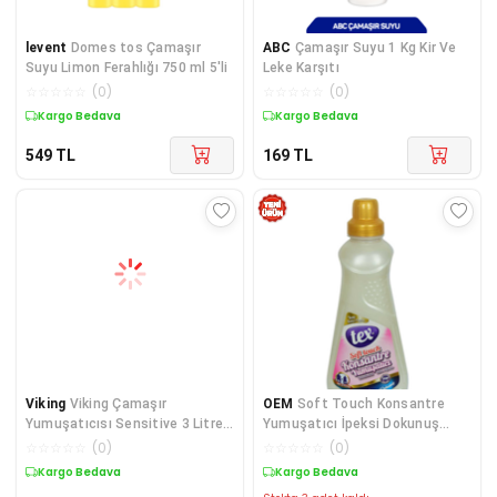
levent
Domes tos Çamaşır
ABC
Çamaşır Suyu 1 Kg Kir Ve
Suyu Limon Ferahlığı 750 ml 5'li
Leke Karşıtı
☆
☆
☆
☆
☆
(
0
)
☆
☆
☆
☆
☆
(
0
)
Kargo Bedava
Kargo Bedava
549
TL
169
TL
Viking
Viking Çamaşır
OEM
Soft Touch Konsantre
Yumuşatıcısı Sensitive 3 Litre
Yumuşatıcı İpeksi Dokunuş
4 Adet
Kalıcı Parfüm 60 Yıkama 1500
☆
☆
☆
☆
☆
(
0
)
☆
☆
☆
☆
☆
(
0
)
ML
Kargo Bedava
Kargo Bedava