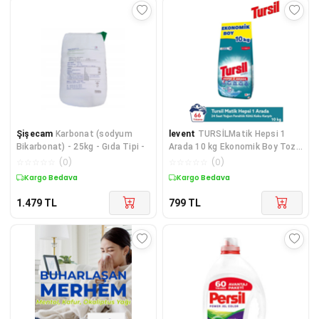
Şişecam
Karbonat (sodyum
levent
TURSİLMatik Hepsi 1
Bikarbonat) - 25kg - Gıda Tipi -
Arada 10 kg Ekonomik Boy Toz
Çamaşır Deterjanı 66 Yıkama
☆
☆
☆
☆
☆
(
0
)
☆
☆
☆
☆
☆
(
0
)
Ferahlık
Kargo Bedava
Kargo Bedava
1.479
TL
799
TL