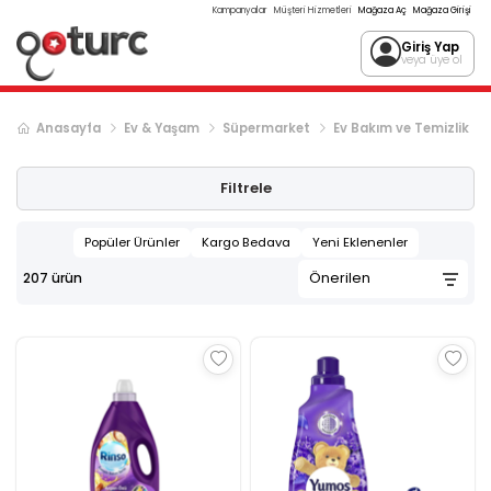
Kampanyalar
Müşteri Hizmetleri
Mağaza Aç
Mağaza Girişi
Giriş Yap
veya üye ol
Anasayfa
Ev & Yaşam
Süpermarket
Ev Bakım ve Temizlik
Sonraki ürün sayfası, sayfa
2
Filtrele
Popüler Ürünler
Kargo Bedava
Yeni Eklenenler
207
ürün