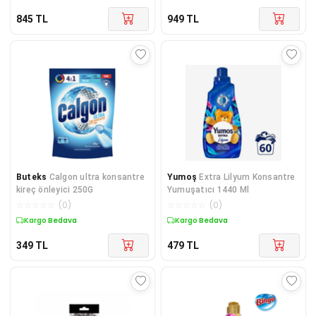
845
TL
949
TL
Buteks
Calgon ultra konsantre
Yumoş
Extra Lilyum Konsantre
kireç önleyici 250G
Yumuşatıcı 1440 Ml
☆
☆
☆
☆
☆
(
0
)
☆
☆
☆
☆
☆
(
0
)
Kargo Bedava
Kargo Bedava
349
TL
479
TL