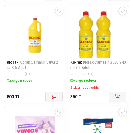
Klorak
Klorak Çamaşır Suyu 2
Klorak
Klorak Çamaşır Suyu 940
Lt X 6 Adet
ml x 2 Adet
☆
☆
☆
☆
☆
(
0
)
☆
☆
☆
☆
☆
(
0
)
Kargo Bedava
Kargo Bedava
Stokta 1 adet kaldı.
800
TL
350
TL