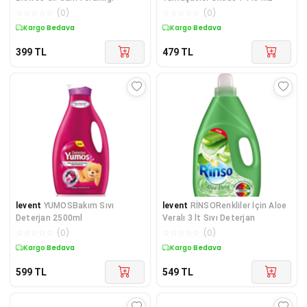
☆
☆
☆
☆
☆
(
0
)
☆
☆
☆
☆
☆
(
0
)
Kargo Bedava
Kargo Bedava
399
TL
479
TL
levent
YUMOSBakım Sıvı
levent
RİNSORenkliler İçin Aloe
Deterjan 2500ml
Veralı 3 lt Sıvı Deterjan
☆
☆
☆
☆
☆
(
0
)
☆
☆
☆
☆
☆
(
0
)
Kargo Bedava
Kargo Bedava
599
TL
549
TL