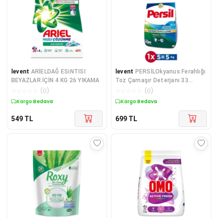
levent
ARİELDAĞ ESiNTISI
levent
PERSİLOkyanus Ferahlığı
BEYAZLAR İÇİN 4 KG 26 YIKAMA
Toz Çamaşır Deterjanı 33
Yıkama 5kg
☆
☆
☆
☆
☆
(
0
)
☆
☆
☆
☆
☆
(
0
)
Kargo Bedava
Kargo Bedava
549
TL
699
TL