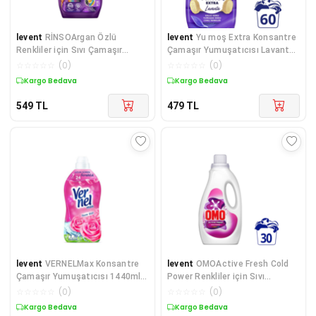
levent
RİNSOArgan Özlü
levent
Yu moş Extra Konsantre
Renkliler için Sıvı Çamaşır
Çamaşır Yumuşatıcısı Lavanta
Deterjanı 3 L
1440 ML 60 Yıkama 1 Adet
☆
☆
☆
☆
☆
(
0
)
☆
☆
☆
☆
☆
(
0
)
Kargo Bedava
Kargo Bedava
549
TL
479
TL
levent
VERNELMax Konsantre
levent
OMOActive Fresh Cold
Çamaşır Yumuşatıcısı 1440ml
Power Renkliler için Sıvı
(60 Yıkama) Taze Gül
Deterjan 1500 ml x1
☆
☆
☆
☆
☆
(
0
)
☆
☆
☆
☆
☆
(
0
)
Kargo Bedava
Kargo Bedava