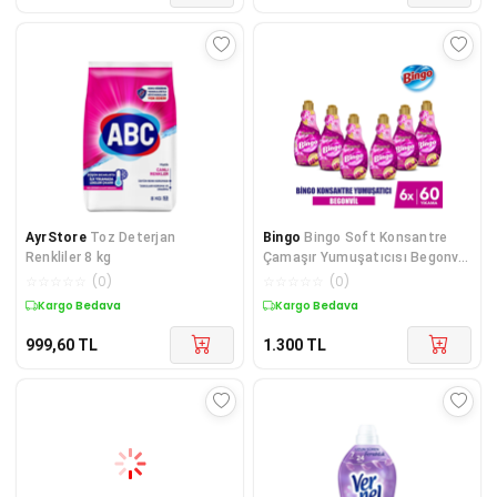
AyrStore
Toz Deterjan
Bingo
Bingo Soft Konsantre
Renkliler 8 kg
Çamaşır Yumuşatıcısı Begonvil
1440 ml X 6 Ad
☆
☆
☆
☆
☆
(
0
)
☆
☆
☆
☆
☆
(
0
)
Kargo Bedava
Kargo Bedava
999,60
TL
1.300
TL