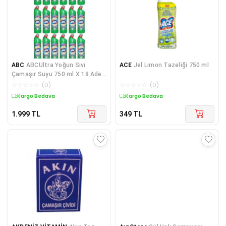
ABC
ABCUltra Yoğun Sıvı
ACE
Jel Limon Tazeliği 750 ml
Çamaşır Suyu 750 ml X 18 Adet
Dağ Rüzgarı
☆
☆
☆
☆
☆
(
0
)
☆
☆
☆
☆
☆
(
0
)
Kargo Bedava
Kargo Bedava
1.999
TL
349
TL