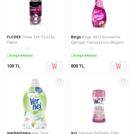
FLODEX
Ovma Teli 3 Lü Eko
Bingo
Bingo Soft Konsantre
Paket
Çamaşır Yumuşatıcısı Begonvil
1440 ml X 4 Ad
☆
☆
☆
☆
☆
(
0
)
☆
☆
☆
☆
☆
(
0
)
Kargo Bedava
Kargo Bedava
109
TL
800
TL
markentegra
max Taze
Act
Camasir Parfumu 210g