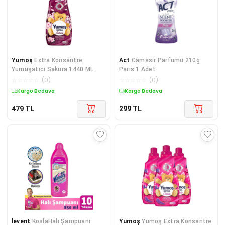
Yumoş
Extra Konsantre
Act
Camasir Parfumu 210g
Yumuşatıcı Sakura 1440 ML
Paris 1 Adet
☆
☆
☆
☆
☆
(
0
)
☆
☆
☆
☆
☆
(
0
)
Kargo Bedava
Kargo Bedava
479
TL
299
TL
levent
KoslaHalı Şampuanı
Yumoş
Yumoş Extra Konsantre