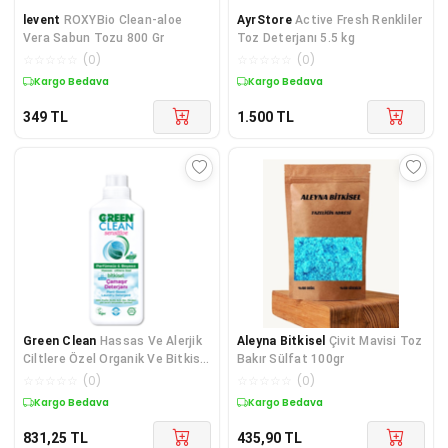
levent
ROXYBio Clean-aloe
AyrStore
Active Fresh Renkliler
Vera Sabun Tozu 800 Gr
Toz Deterjanı 5.5 kg
☆
☆
☆
☆
☆
(
0
)
☆
☆
☆
☆
☆
(
0
)
Kargo Bedava
Kargo Bedava
349
TL
1.500
TL
Green Clean
Hassas Ve Alerjik
Aleyna Bitkisel
Çivit Mavisi Toz
Ciltlere Özel Organik Ve Bitkisel
Bakır Sülfat 100gr
Sensitive Çamaşır Deterjanı
☆
☆
☆
☆
☆
(
0
)
☆
☆
☆
☆
☆
(
0
)
1000 Ml
Kargo Bedava
Kargo Bedava
831,25
TL
435,90
TL