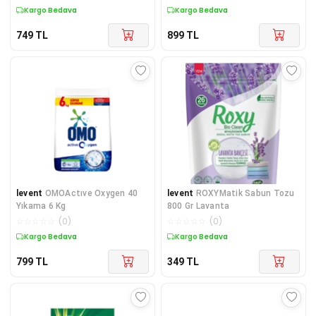
Kargo Bedava
Kargo Bedava
749
TL
899
TL
levent
OMOActıve Oxygen 40
levent
ROXYMatik Sabun Tozu
Yıkama 6 Kg
800 Gr Lavanta
☆
☆
☆
☆
☆
(
0
)
☆
☆
☆
☆
☆
(
0
)
Kargo Bedava
Kargo Bedava
799
TL
349
TL