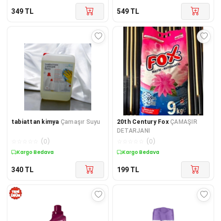
349
TL
549
TL
tabiattan kimya
Çamaşır Suyu
20th Century Fox
ÇAMAŞIR
DETARJANI
☆
☆
☆
☆
☆
(
0
)
☆
☆
☆
☆
☆
(
0
)
Kargo Bedava
Kargo Bedava
340
TL
199
TL