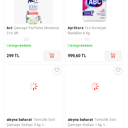
Act
Çamaşır Parfümü Moskova
AyrStore
Toz Deterjan
210 GR
Renkliler 8 kg
☆
☆
☆
☆
☆
(
0
)
☆
☆
☆
☆
☆
(
0
)
Kargo Bedava
Kargo Bedava
299
TL
999,60
TL
aleyna baharat
Temizlik Seti
aleyna baharat
Temizlik Seti
Çamaşır Sodası 3 kg +
Çamaşır Sodası 1 kg +