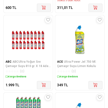
Stokta 3 adet kaldı.
600
TL
311,01
TL
ABC
ABCUltra Yoğun Sıvı
ACE
Ultra Power Jel 750 Ml.
Çamaşır Suyu 810 gr. X 18 Adet
Çamaşır Suyu Limon Kokulu
Hijyen Aşkı
☆
☆
☆
☆
☆
(
0
)
☆
☆
☆
☆
☆
(
0
)
Kargo Bedava
Kargo Bedava
1.999
TL
349
TL