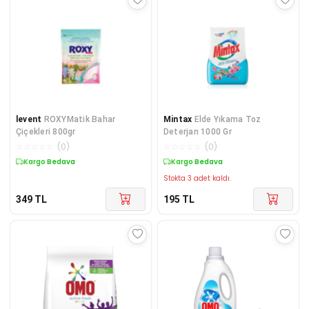
levent
ROXYMatik Bahar
Mintax
Elde Yıkama Toz
Çiçekleri 800gr
Deterjan 1000 Gr
☆
☆
☆
☆
☆
(
0
)
☆
☆
☆
☆
☆
(
0
)
Kargo Bedava
Kargo Bedava
Stokta 3 adet kaldı.
349
TL
195
TL