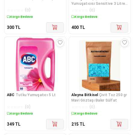
Yumuşatıcısı Sensitive 3 Litre
3 Adet
☆
☆
☆
☆
☆
(
0
)
☆
☆
☆
☆
☆
(
0
)
Kargo Bedava
Kargo Bedava
300
TL
400
TL
ABC
Tutku Yumuşatıcı 5 Lt
Aleyna Bitkisel
Çivit Toz 250 gr
Mavi Göztaşı Bakır Sülfat
☆
☆
☆
☆
☆
(
0
)
☆
☆
☆
☆
☆
(
0
)
Kargo Bedava
Kargo Bedava
349
TL
215
TL