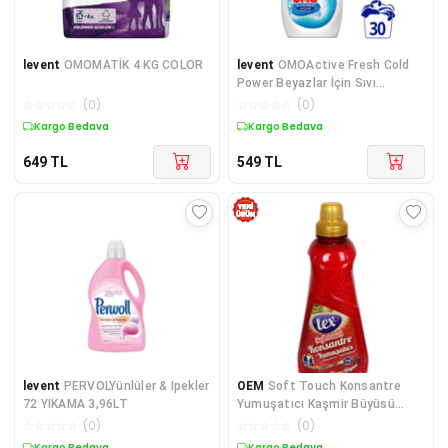
levent
OMOMATİK 4 KG COLOR
levent
OMOActive Fresh Cold
Power Beyazlar İçin Sıvı
Deterjan 1500 ml x1
☆
☆
☆
☆
☆
(
0
)
☆
☆
☆
☆
☆
(
0
)
Kargo Bedava
Kargo Bedava
649
TL
549
TL
levent
PERVOLYünlüler & Ipekler
OEM
Soft Touch Konsantre
72 YIKAMA 3,96LT
Yumuşatıcı Kaşmir Büyüsü
Kalıcı Parfüm 60 Yıkama 1500
☆
☆
☆
☆
☆
(
0
)
☆
☆
☆
☆
☆
(
0
)
ML
Kargo Bedava
Kargo Bedava