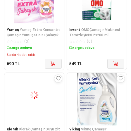
Yumoş
Yumoş Extra Konsantre
levent
OMOÇamaşır Makinesi
Çamaşır Yumuşatıcısı Şakayık
Temizleyicisi 2x200 ml
1440 X4
☆
☆
☆
☆
☆
(
0
)
☆
☆
☆
☆
☆
(
0
)
Kargo Bedava
Kargo Bedava
Stokta 4 adet kaldı.
690
TL
549
TL
Klorak
Klorak Çamaşır Suyu 2lt
Viking
Viking Çamaşır