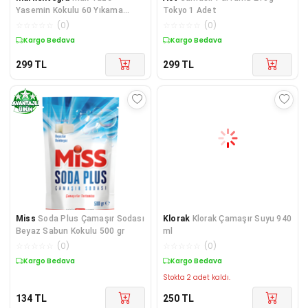
Yasemin Kokulu 60 Yıkama
Tokyo 1 Adet
Konsantre Çamaşır
☆
☆
☆
☆
☆
(
0
)
☆
☆
☆
☆
☆
(
0
)
Yumuşatıcısı (1 x 1440 mL)
Kargo Bedava
Kargo Bedava
299
TL
299
TL
Miss
Soda Plus Çamaşır Sodası
Klorak
Klorak Çamaşır Suyu 940
Beyaz Sabun Kokulu 500 gr
ml
☆
☆
☆
☆
☆
(
0
)
☆
☆
☆
☆
☆
(
0
)
Kargo Bedava
Kargo Bedava
Stokta 2 adet kaldı.
134
TL
250
TL