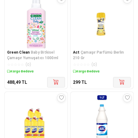
Green Clean
Baby Bitkisel
Act
Çamaşır Parfümü Berlin
Çamaşır Yumuşatıcı 1000ml
210 Gr
☆
☆
☆
☆
☆
(
0
)
☆
☆
☆
☆
☆
(
0
)
Kargo Bedava
Kargo Bedava
488,49
TL
299
TL