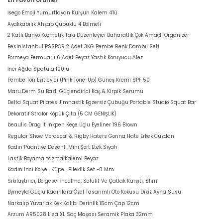
En Favori Ürünler
İsego Emoji Yumurtlayan Kurşun Kalem 4'lü
Ayakkabılık Ahşap Çubuklu 4 Bölmeli
2 Katlı Banyo Kozmetik Takı Düzenleyici Baharatlık Çok Amaçlı Organizer
Besinistanbul PSSPOR 2 Adet 3KG Pembe Renk Dambıl Seti
Formeya Fermuarlı 6 Adet Beyaz Yastık Koruyucu Alez
İnci Ağda Spatula 100lü
Pembe Ton Eşitleyici (Pink Tone-Up) Güneş Kremi SPF 50
Maru.Derm Su Bazlı Güçlendirici Kaş & Kirpik Serumu
Delta Squat Pilates Jimnastik Egzersiz Çubuğu Portable Studio Squat Bar
Dekoratif Strafor Köpük Çıta (5 CM GENİŞLİK)
beaulis Drag It Inkpen Keçe Uçlu Eyeliner 196 Brown
Regular Show Mordecai & Rigby Haters Gonna Hate Erkek Cüzdan
Kadın Puantiye Desenli Mini Şort Etek Siyah
Lastik Boyama Yazma Kalemi Beyaz
Kadın Inci Kolye , Küpe , Bileklik Set -8 Mm
Sıkılaştırıcı, Bölgesel İncelme, Selülit Ve Çatlak Karşıtı, Slim
Bymeyla Güçlü Kadınlara Özel Tasarımlı Oto Kokusu Dikiz Ayna Süsü
Narkalıp Yuvarlak Kek Kalıbı Derinlik 15cm Çap 12cm
Arzum AR5028 Lisa XL Saç Maşası Seramik Plaka 32mm