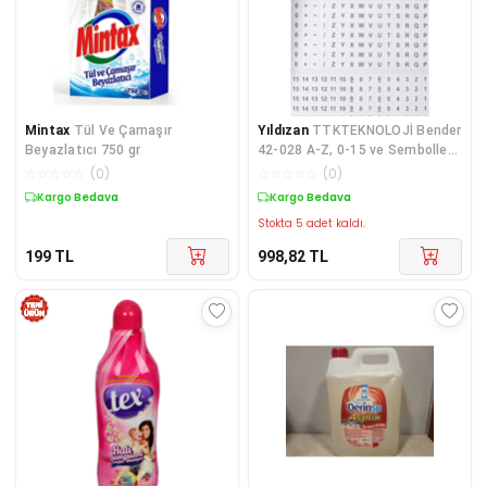
Mintax
Tül Ve Çamaşır
Yıldızan
TTKTEKNOLOJİ Bender
Beyazlatıcı 750 gr
42-028 A-Z, 0-15 ve Semboller
Cep Paketi Tel İşaretleyiciler
☆
☆
☆
☆
☆
(
0
)
☆
☆
☆
☆
☆
(
0
)
KRK 395519
Kargo Bedava
Kargo Bedava
Stokta 5 adet kaldı.
199
TL
998,82
TL