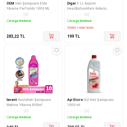
OEM
Halı Şampuanı Elde
Diger
5 Lt Aspirin
Yıkama Parfümlü 1000 ML
Head&shoulders Kokulu
Tanıtıma Özel Sınırlı Stok
☆
☆
☆
☆
☆
(
0
)
☆
☆
☆
☆
☆
(
0
)
Kargo Bedava
Kargo Bedava
Stokta 1 adet kaldı.
283,22
TL
199
TL
levent
KoslaHalı Şampuanı
AyrStore
Gül Halı Şampuanı
Makine Yıkama 850ml
1000 ml
☆
☆
☆
☆
☆
(
0
)
☆
☆
☆
☆
☆
(
0
)
Kargo Bedava
Kargo Bedava