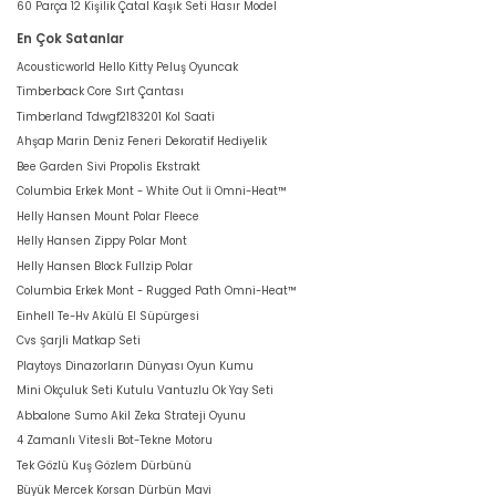
60 Parça 12 Kişilik Çatal Kaşık Seti Hasır Model
En Çok Satanlar
Acousticworld Hello Kitty Peluş Oyuncak
Timberback Core Sırt Çantası
Timberland Tdwgf2183201 Kol Saati
Ahşap Marin Deniz Feneri Dekoratif Hediyelik
Bee Garden Sivi Propolis Ekstrakt
Columbia Erkek Mont - White Out İi Omni-Heat™
Helly Hansen Mount Polar Fleece
Helly Hansen Zippy Polar Mont
Helly Hansen Block Fullzip Polar
Columbia Erkek Mont - Rugged Path Omni-Heat™
Einhell Te-Hv Akülü El Süpürgesi
Cvs Şarjli Matkap Seti
Playtoys Dinazorların Dünyası Oyun Kumu
Mini Okçuluk Seti Kutulu Vantuzlu Ok Yay Seti
Abbalone Sumo Akil Zeka Strateji Oyunu
4 Zamanlı Vitesli Bot-Tekne Motoru
Tek Gözlü Kuş Gözlem Dürbünü
Büyük Mercek Korsan Dürbün Mavi