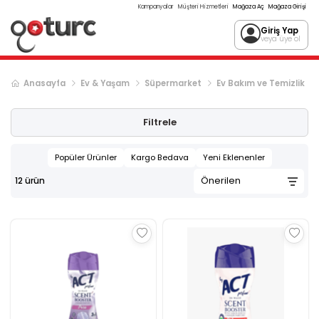
Kampanyalar
Müşteri Hizmetleri
Mağaza Aç
Mağaza Girişi
Giriş Yap
veya üye ol
Anasayfa
Ev & Yaşam
Süpermarket
Ev Bakım ve Temizlik
Filtrele
Popüler Ürünler
Kargo Bedava
Yeni Eklenenler
12
ürün