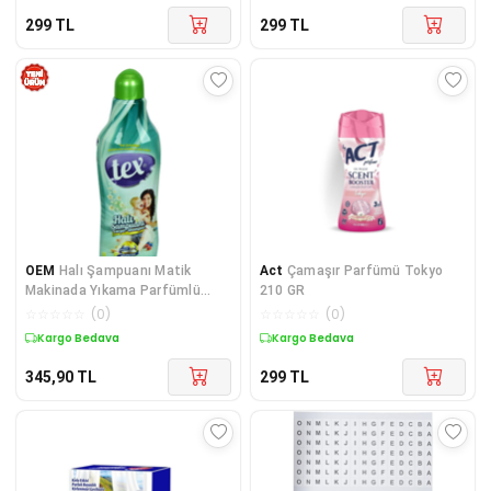
299
TL
299
TL
OEM
Halı Şampuanı Matik
Act
Çamaşır Parfümü Tokyo
Makinada Yıkama Parfümlü
210 GR
1000 ML
☆
☆
☆
☆
☆
(
0
)
☆
☆
☆
☆
☆
(
0
)
Kargo Bedava
Kargo Bedava
345,90
TL
299
TL