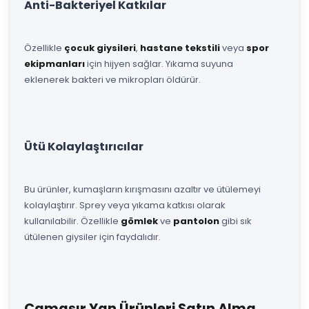
Anti-Bakteriyel Katkılar
Özellikle
çocuk giysileri
,
hastane tekstili
veya
spor
ekipmanları
için hijyen sağlar. Yıkama suyuna
eklenerek bakteri ve mikropları öldürür.
Ütü Kolaylaştırıcılar
Bu ürünler, kumaşların kırışmasını azaltır ve ütülemeyi
kolaylaştırır. Sprey veya yıkama katkısı olarak
kullanılabilir. Özellikle
gömlek
ve
pantolon
gibi sık
ütülenen giysiler için faydalıdır.
Çamaşır Yan Ürünleri Satın Alma