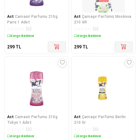
Act
Camasir Parfumu 210g
Act
Çamaşır Parfümü Moskova
Paris 1 Adet
210 GR
☆
☆
☆
☆
☆
(
0
)
☆
☆
☆
☆
☆
(
0
)
Kargo Bedava
Kargo Bedava
299
TL
299
TL
Act
Camasir Parfumu 210g
Act
Çamaşır Parfümü Berlin
Tokyo 1 Adet
210 Gr
☆
☆
☆
☆
☆
(
0
)
☆
☆
☆
☆
☆
(
0
)
Kargo Bedava
Kargo Bedava