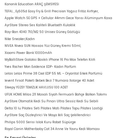
Kanonik Education ARAÇ ŞEMSİYESİ
TEFAL , Ey505d Easy Fry & Grill Precision Yağsız Fritöz Airfryer,
Apple Watch SE GPS + Cellular 44mm Gece Yarısı Alüminyum Kasa
AyrStore Stereo Ses Kaliteli Bluetooth Kulaklık
Ray-Ban 4340 710/M2 50 Unisex Güneş Gözlüğü
Nike Sneaker,Kadın
NIVEA Nivea SUN Hassas Yüz Güneş Kremi 50ml,
Xiaomi Power Bank 10000mAh
MyBalliStore Galaksi Baskılı iPhone 16 Pro Max Telefon Kılıfı
Yves Rocher Mon Evidence EDP- Kadın Parfüm
Lelas Lelas Prime 38 Cool EDP 55 ML – Oryantal Erkek Parfümü
levent Fırsat Paketi Bebek Bezi 7 Numara Xxlarge 40 Adet
Sleepy YÜZEY TEMİZLİK HAVLUSU 100 ADET
UFUK HOME Milas 211 Masalı Siyah Fermuarlı Bahçe Balkon Takımı
AyrStore Otomatik Kedi Su Pınarı Ultra Sessiz Kedi Su Sebili
Delta 10 lu Pilates Seti Pilates Matı Pilates Topu Pilates Lastiği
AyrStore Saç Düzleştirici Ve Maşa İkili Saç Şekillendirici
Philips 5000 Serisi Islak Kuru Robot Süpürge
Royal Canin Motherbaby Cat 34 Anne Ve Yavru Kedi Maması