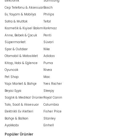
Elektronik
Samsung
Cep Telefonu & Aksesuar
Bosch
Ev, Yaşam & Mobilya
Philips
Sofra & Mutfak
Tefal
Kozmetik & Kişisel Bakım
Korkmaz
Anne, Bebek & Çocuk
Penti
Süpermarket
Süvari
Spor & Outdoor
Nike
Otomobil & Motosiklet
Adidas
Kitap, Hobi & Eğlence
Puma
Oyuncak
Nivea
Pet Shop
Mac
Yapı Market & Bahçe
Yves Rocher
Beyaz Eşya
Sleepy
Sağlık & Medikal Ürünler
Royal Canin
Takı, Saat & Aksesuar
Columbia
Elektrikli Ev Aletleri
Fisher Price
Bahçe & Balkon
Stanley
Ayakkabı
Einhell
Popüler Ürünler