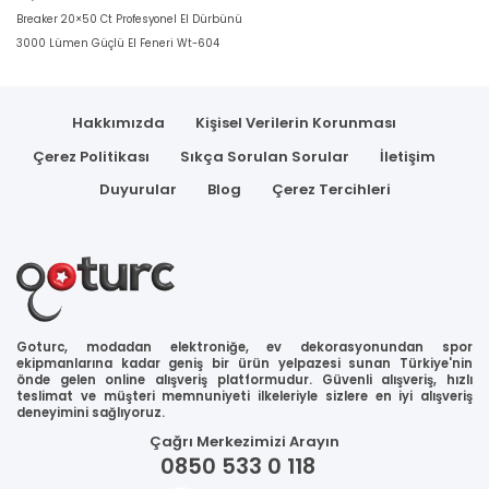
Breaker 20×50 Ct Profesyonel El Dürbünü
3000 Lümen Güçlü El Feneri Wt-604
Hakkımızda
Kişisel Verilerin Korunması
Çerez Politikası
Sıkça Sorulan Sorular
İletişim
Duyurular
Blog
Çerez Tercihleri
Goturc, modadan elektroniğe, ev dekorasyonundan spor
ekipmanlarına kadar geniş bir ürün yelpazesi sunan Türkiye'nin
önde gelen online alışveriş platformudur. Güvenli alışveriş, hızlı
teslimat ve müşteri memnuniyeti ilkeleriyle sizlere en iyi alışveriş
deneyimini sağlıyoruz.
Çağrı Merkezimizi Arayın
0850 533 0 118