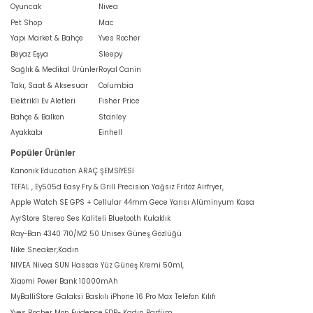
Oyuncak
Nivea
Pet Shop
Mac
Yapı Market & Bahçe
Yves Rocher
Beyaz Eşya
Sleepy
Sağlık & Medikal Ürünler
Royal Canin
Takı, Saat & Aksesuar
Columbia
Elektrikli Ev Aletleri
Fisher Price
Bahçe & Balkon
Stanley
Ayakkabı
Einhell
Popüler Ürünler
Kanonik Education ARAÇ ŞEMSİYESİ
TEFAL , Ey505d Easy Fry & Grill Precision Yağsız Fritöz Airfryer,
Apple Watch SE GPS + Cellular 44mm Gece Yarısı Alüminyum Kasa
AyrStore Stereo Ses Kaliteli Bluetooth Kulaklık
Ray-Ban 4340 710/M2 50 Unisex Güneş Gözlüğü
Nike Sneaker,Kadın
NIVEA Nivea SUN Hassas Yüz Güneş Kremi 50ml,
Xiaomi Power Bank 10000mAh
MyBalliStore Galaksi Baskılı iPhone 16 Pro Max Telefon Kılıfı
Yves Rocher Mon Evidence EDP- Kadın Parfüm