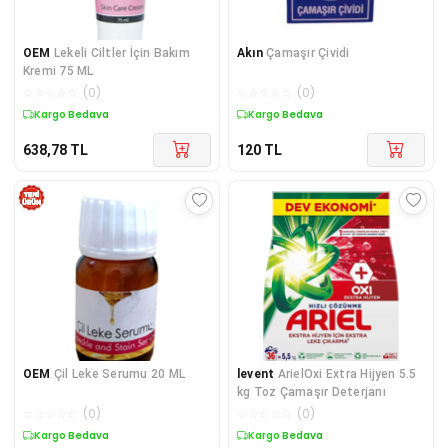
OEM
Lekeli Ciltler İçin Bakım
Akın
Çamaşır Çividi
Kremi 75 ML
☆
☆
☆
☆
☆
(
0
)
☆
☆
☆
☆
☆
(
0
)
Kargo Bedava
Kargo Bedava
638,78
TL
120
TL
OEM
Çil Leke Serumu 20 ML
levent
ArielOxi Extra Hijyen 5.5
kg Toz Çamaşır Deterjanı
☆
☆
☆
☆
☆
(
0
)
☆
☆
☆
☆
☆
(
0
)
Kargo Bedava
Kargo Bedava