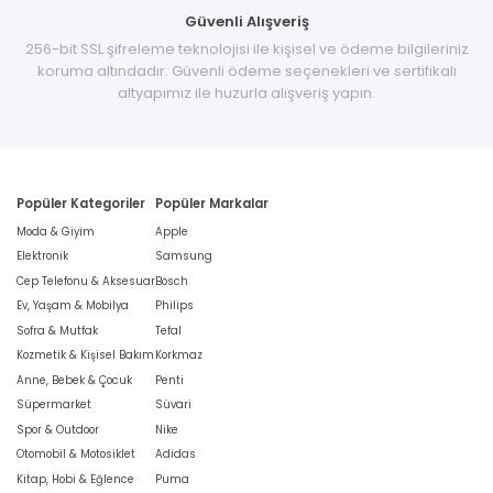
Güvenli Alışveriş
256-bit SSL şifreleme teknolojisi ile kişisel ve ödeme bilgileriniz
koruma altındadır. Güvenli ödeme seçenekleri ve sertifikalı
altyapımız ile huzurla alışveriş yapın.
Popüler Kategoriler
Popüler Markalar
Moda & Giyim
Apple
Elektronik
Samsung
Cep Telefonu & Aksesuar
Bosch
Ev, Yaşam & Mobilya
Philips
Sofra & Mutfak
Tefal
Kozmetik & Kişisel Bakım
Korkmaz
Anne, Bebek & Çocuk
Penti
Süpermarket
Süvari
Spor & Outdoor
Nike
Otomobil & Motosiklet
Adidas
Kitap, Hobi & Eğlence
Puma