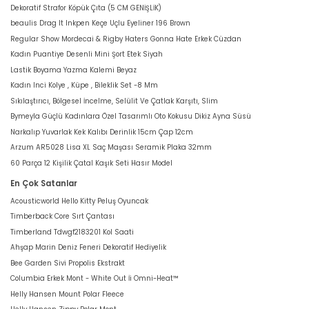
Dekoratif Strafor Köpük Çıta (5 CM GENİŞLİK)
beaulis Drag It Inkpen Keçe Uçlu Eyeliner 196 Brown
Regular Show Mordecai & Rigby Haters Gonna Hate Erkek Cüzdan
Kadın Puantiye Desenli Mini Şort Etek Siyah
Lastik Boyama Yazma Kalemi Beyaz
Kadın Inci Kolye , Küpe , Bileklik Set -8 Mm
Sıkılaştırıcı, Bölgesel İncelme, Selülit Ve Çatlak Karşıtı, Slim
Bymeyla Güçlü Kadınlara Özel Tasarımlı Oto Kokusu Dikiz Ayna Süsü
Narkalıp Yuvarlak Kek Kalıbı Derinlik 15cm Çap 12cm
Arzum AR5028 Lisa XL Saç Maşası Seramik Plaka 32mm
60 Parça 12 Kişilik Çatal Kaşık Seti Hasır Model
En Çok Satanlar
Acousticworld Hello Kitty Peluş Oyuncak
Timberback Core Sırt Çantası
Timberland Tdwgf2183201 Kol Saati
Ahşap Marin Deniz Feneri Dekoratif Hediyelik
Bee Garden Sivi Propolis Ekstrakt
Columbia Erkek Mont - White Out İi Omni-Heat™
Helly Hansen Mount Polar Fleece