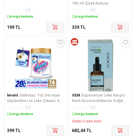
700 ml Çiçek Kokusu
☆
☆
☆
☆
☆
(
0
)
☆
☆
☆
☆
☆
(
0
)
Kargo Bedava
Kargo Bedava
199
TL
339
TL
levent
OxiBeyaz Toz Deterjan
OEM
Superserum Leke Karşıtı
Güçlendirici ve Leke Çıkarıcı 480
Renk Düzensizliklerine Doğal
Gram
Yüz Serumu 30 ML
☆
☆
☆
☆
☆
(
0
)
☆
☆
☆
☆
☆
(
0
)
Kargo Bedava
Kargo Bedava
Stokta 5 adet kaldı.
399
TL
682,44
TL