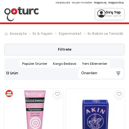
Kampanyalar
Müşteri Hizmetleri
Mağaza Aç
Mağaza Girişi
Giriş Yap
veya üye ol
Anasayfa
Ev & Yaşam
Süpermarket
Ev Bakım ve Temizlik
Filtrele
Popüler Ürünler
Kargo Bedava
Yeni Eklenenler
12
ürün