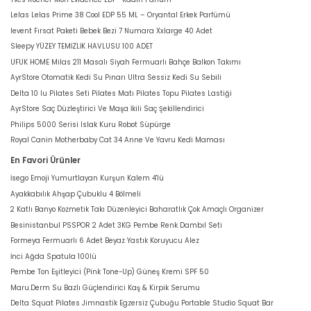
Lelas Lelas Prime 38 Cool EDP 55 ML – Oryantal Erkek Parfümü
levent Fırsat Paketi Bebek Bezi 7 Numara Xxlarge 40 Adet
Sleepy YÜZEY TEMİZLİK HAVLUSU 100 ADET
UFUK HOME Milas 211 Masalı Siyah Fermuarlı Bahçe Balkon Takımı
AyrStore Otomatik Kedi Su Pınarı Ultra Sessiz Kedi Su Sebili
Delta 10 lu Pilates Seti Pilates Matı Pilates Topu Pilates Lastiği
AyrStore Saç Düzleştirici Ve Maşa İkili Saç Şekillendirici
Philips 5000 Serisi Islak Kuru Robot Süpürge
Royal Canin Motherbaby Cat 34 Anne Ve Yavru Kedi Maması
En Favori Ürünler
İsego Emoji Yumurtlayan Kurşun Kalem 4'lü
Ayakkabılık Ahşap Çubuklu 4 Bölmeli
2 Katlı Banyo Kozmetik Takı Düzenleyici Baharatlık Çok Amaçlı Organizer
Besinistanbul PSSPOR 2 Adet 3KG Pembe Renk Dambıl Seti
Formeya Fermuarlı 6 Adet Beyaz Yastık Koruyucu Alez
İnci Ağda Spatula 100lü
Pembe Ton Eşitleyici (Pink Tone-Up) Güneş Kremi SPF 50
Maru.Derm Su Bazlı Güçlendirici Kaş & Kirpik Serumu
Delta Squat Pilates Jimnastik Egzersiz Çubuğu Portable Studio Squat Bar