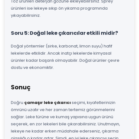
Toz ürünleri deterjan gözüne ekleyebilirsiniz. Sprey
ürünleri ise lekeye sıkıp ön yıkama programında
yıkayabilirsiniz.
Soru 5: Doğal leke çıkarıcılar etkili midir?
Doğal yöntemler (sirke, karbonat, limon suyu) hafif
lekelerde etkilidir. Ancak inatçı lekelerde kimyasal
ürünler kadar başarılı olmayabilir. Doğal ürünler çevre
dostu ve ekonomiktir.
Sonuç
Doğru
çamaşır leke çıkarıcı
seçimi, kıyafetlerinizin
ömrünü uzatır ve her zaman tertemiz görünmelerini
sağlar. Leke türüne ve kumaş yapısına uygun ürünü
seçerek, en zor lekeleri bile çıkarabilirsiniz. Unutmayın,
lekeye ne kadar erken müdahale ederseniz, çıkarma
olasılığı o kadar artar. Şimdi, en iyi leke çıkarıcıyı seçin