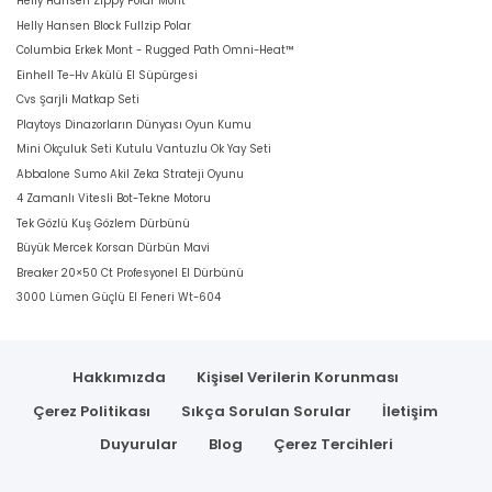
Helly Hansen Zippy Polar Mont
Helly Hansen Block Fullzip Polar
Columbia Erkek Mont - Rugged Path Omni-Heat™
Einhell Te-Hv Akülü El Süpürgesi
Cvs Şarjli Matkap Seti
Playtoys Dinazorların Dünyası Oyun Kumu
Mini Okçuluk Seti Kutulu Vantuzlu Ok Yay Seti
Abbalone Sumo Akil Zeka Strateji Oyunu
4 Zamanlı Vitesli Bot-Tekne Motoru
Tek Gözlü Kuş Gözlem Dürbünü
Büyük Mercek Korsan Dürbün Mavi
Breaker 20×50 Ct Profesyonel El Dürbünü
3000 Lümen Güçlü El Feneri Wt-604
Hakkımızda
Kişisel Verilerin Korunması
Çerez Politikası
Sıkça Sorulan Sorular
İletişim
Duyurular
Blog
Çerez Tercihleri