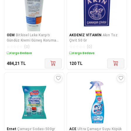
OEM
Bitkisel Leke Karşıtı
AKDENİZ VİTAMİN
Akın Toz
Gündüz Kremi Güneş Koruma
Çivit 50 Gr
SPF 50+ 100 Gr
☆
☆
☆
☆
☆
(
0
)
☆
☆
☆
☆
☆
(
0
)
Kargo Bedava
Kargo Bedava
484,21
TL
120
TL
Ernet
Çamaşır Sodası 500gr
ACE
Ultra Çamaşır Suyu Köpük