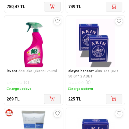
780,47
TL
749
TL
levent
doaLeke Çıkarıcı 750ml
aleyna baharat
Akın Toz Çivit
50 Gr * 2 ADET
☆
☆
☆
☆
☆
(
0
)
☆
☆
☆
☆
☆
(
0
)
Kargo Bedava
Kargo Bedava
269
TL
225
TL