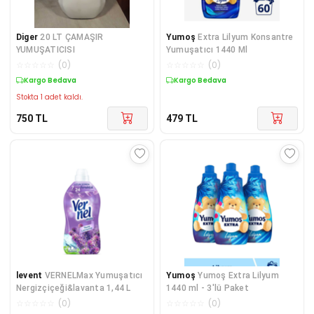
Diger
20 LT ÇAMAŞIR
Yumoş
Extra Lilyum Konsantre
YUMUŞATICISI
Yumuşatıcı 1440 Ml
☆
☆
☆
☆
☆
(
0
)
☆
☆
☆
☆
☆
(
0
)
Kargo Bedava
Kargo Bedava
Stokta 1 adet kaldı.
750
TL
479
TL
levent
VERNELMax Yumuşatıcı
Yumoş
Yumoş Extra Lilyum
Nergizçiçeği&lavanta 1,44 L
1440 ml - 3'lü Paket
☆
☆
☆
☆
☆
(
0
)
☆
☆
☆
☆
☆
(
0
)