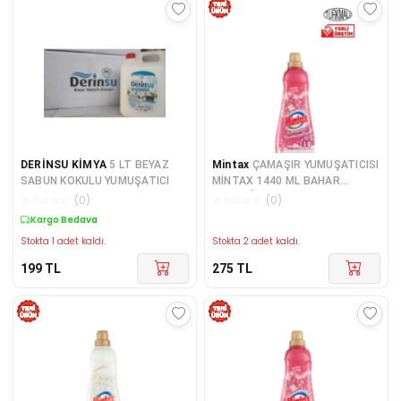
DERİNSU KİMYA
5 LT BEYAZ
Mintax
ÇAMAŞIR YUMUŞATICISI
SABUN KOKULU YUMUŞATICI
MİNTAX 1440 ML BAHAR
TAZELİĞİ
☆
☆
☆
☆
☆
(
0
)
☆
☆
☆
☆
☆
(
0
)
Kargo Bedava
Stokta 1 adet kaldı.
Stokta 2 adet kaldı.
199
TL
275
TL