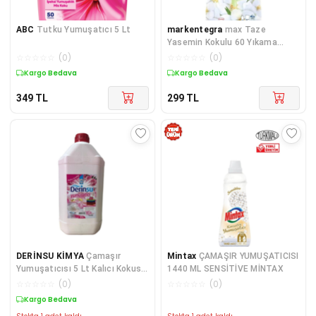
ABC
Tutku Yumuşatıcı 5 Lt
markentegra
max Taze
Yasemin Kokulu 60 Yıkama
Konsantre Çamaşır
☆
☆
☆
☆
☆
(
0
)
☆
☆
☆
☆
☆
(
0
)
Yumuşatıcısı (1 x 1440 mL)
Kargo Bedava
Kargo Bedava
349
TL
299
TL
DERİNSU KİMYA
Çamaşır
Mintax
ÇAMAŞIR YUMUŞATICISI
Yumuşatıcısı 5 Lt Kalıcı Kokusu
1440 ML SENSİTİVE MİNTAX
Ile Yenilendi
☆
☆
☆
☆
☆
(
0
)
☆
☆
☆
☆
☆
(
0
)
Kargo Bedava