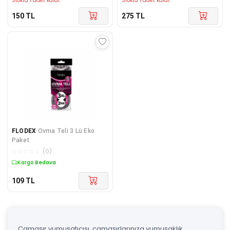
Stokta 1 adet kaldı.
Stokta 1 adet kaldı.
150
TL
275
TL
FLODEX
Ovma Teli 3 Lü Eko
Paket
☆
☆
☆
☆
☆
(
0
)
Kargo Bedava
109
TL
Çamaşır yumuşatıcısı, çamaşırlarınıza yumuşaklık,