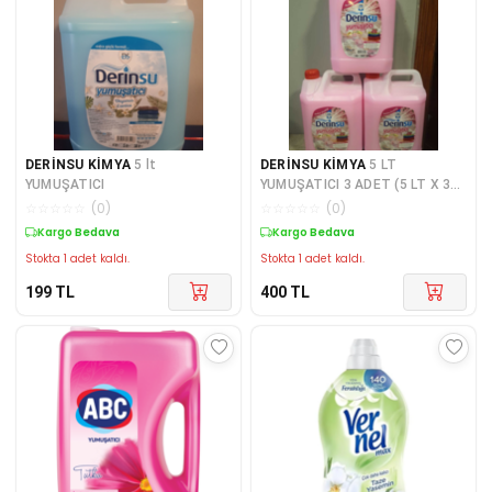
DERİNSU KİMYA
5 lt
DERİNSU KİMYA
5 LT
YUMUŞATICI
YUMUŞATICI 3 ADET (5 LT X 3
ADET = 15 LT )
☆
☆
☆
☆
☆
(
0
)
☆
☆
☆
☆
☆
(
0
)
Kargo Bedava
Kargo Bedava
Stokta 1 adet kaldı.
Stokta 1 adet kaldı.
199
TL
400
TL