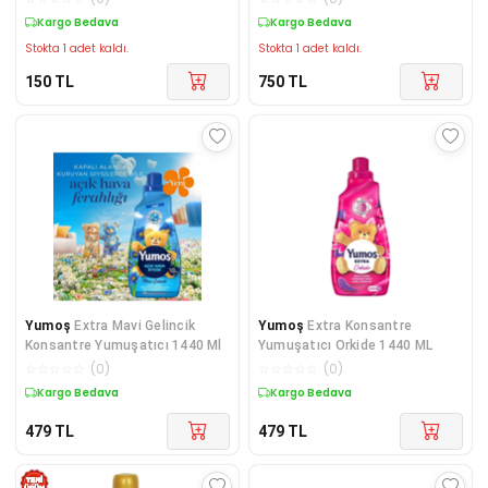
Kargo Bedava
Kargo Bedava
Stokta 1 adet kaldı.
Stokta 1 adet kaldı.
150
TL
750
TL
Yumoş
Extra Mavi Gelincik
Yumoş
Extra Konsantre
Konsantre Yumuşatıcı 1440 Ml
Yumuşatıcı Orkide 1440 ML
☆
☆
☆
☆
☆
(
0
)
☆
☆
☆
☆
☆
(
0
)
Kargo Bedava
Kargo Bedava
479
TL
479
TL