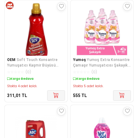
OEM
Soft Touch Konsantre
Yumoş
Yumoş Extra Konsantre
Yumuşatıcı Kaşmir Büyüsü
Çamaşır Yumuşatıcısı Şakayık
Kalıcı Parfüm 60 Yıkama 1500
1440 X3
☆
☆
☆
☆
☆
(
0
)
☆
☆
☆
☆
☆
(
0
)
ML
Kargo Bedava
Kargo Bedava
Stokta 4 adet kaldı.
Stokta 5 adet kaldı.
311,01
TL
555
TL