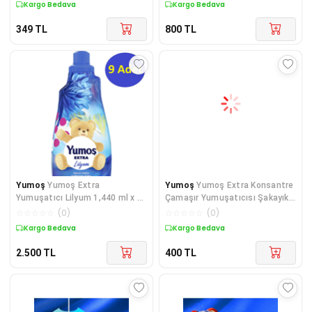
Kargo Bedava
Kargo Bedava
349
TL
800
TL
Yumoş
Yumoş Extra
Yumoş
Yumoş Extra Konsantre
Yumuşatıcı Lilyum 1,440 ml x 9
Çamaşır Yumuşatıcısı Şakayık
Adet
1440 X2
☆
☆
☆
☆
☆
(
0
)
☆
☆
☆
☆
☆
(
0
)
Kargo Bedava
Kargo Bedava
2.500
TL
400
TL