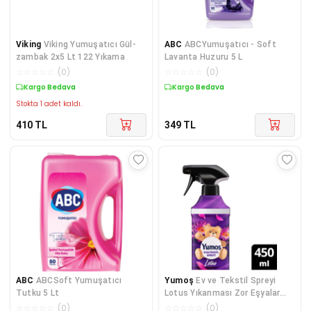
Viking
Viking Yumuşatıcı Gül-
ABC
ABCYumuşatıcı - Soft
zambak 2x5 Lt 122 Yıkama
Lavanta Huzuru 5 L
☆
☆
☆
☆
☆
(
0
)
☆
☆
☆
☆
☆
(
0
)
Kargo Bedava
Kargo Bedava
Stokta 1 adet kaldı.
410
TL
349
TL
ABC
ABCSoft Yumuşatıcı
Yumoş
Ev ve Tekstil Spreyi
Tutku 5 Lt
Lotus Yıkanması Zor Eşyalar
Için 450 ml
☆
☆
☆
☆
☆
(
0
)
☆
☆
☆
☆
☆
(
0
)