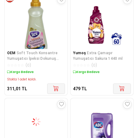
OEM
Soft Touch Konsantre
Yumoş
Extra Çamaşır
Yumuşatıcı İpeksi Dokunuş
Yumuşatıcı Sakura 1440 ml
Kalıcı Parfüm 60 Yıkama 1500
☆
☆
☆
☆
☆
(
0
)
☆
☆
☆
☆
☆
(
0
)
ML
Kargo Bedava
Kargo Bedava
Stokta 1 adet kaldı.
311,01
TL
479
TL