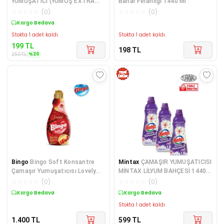
YUMUŞATICI (YUMOŞ EXTRA
Bahar Ferahlığı 1440 Ml
PİNK KOKULU)
☆
☆
☆
☆
☆
(
0
)
☆
☆
☆
☆
☆
(
0
)
Kargo Bedava
Stokta 1 adet kaldı.
Stokta 1 adet kaldı.
199
TL
198
TL
%
20
250
TL
Bingo
Bingo Soft Konsantre
Mintax
ÇAMAŞIR YUMUŞATICISI
Çamaşır Yumuşatıcısı Lovely
MİNTAX LİLYUM BAHÇESİ 1440
1440 ml X 6 Adet
ML X3 ADET
☆
☆
☆
☆
☆
(
0
)
☆
☆
☆
☆
☆
(
0
)
Kargo Bedava
Kargo Bedava
Stokta 1 adet kaldı.
1.400
TL
599
TL