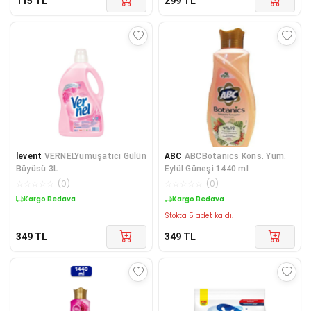
115
TL
299
TL
levent
VERNELYumuşatıcı Gülün
ABC
ABCBotanıcs Kons. Yum.
Büyüsü 3L
Eylül Güneşi 1440 ml
☆
☆
☆
☆
☆
(
0
)
☆
☆
☆
☆
☆
(
0
)
Kargo Bedava
Kargo Bedava
Stokta 5 adet kaldı.
349
TL
349
TL