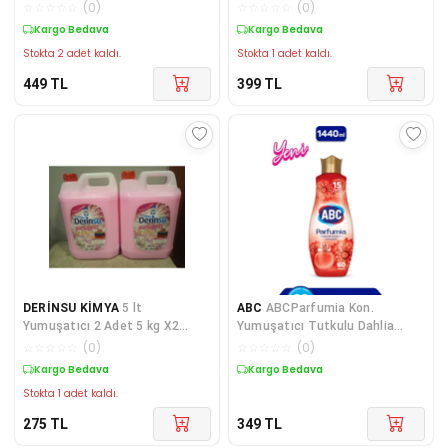
(2’li Set)
TAZELİĞİ
☆
☆
☆
☆
☆
(
0
)
☆
☆
☆
☆
☆
(
0
)
Kargo Bedava
Kargo Bedava
Stokta 2 adet kaldı.
Stokta 1 adet kaldı.
449
TL
399
TL
DERİNSU KİMYA
5 lt
ABC
ABCParfumia Kon.
Yumuşatıcı 2 Adet 5 kg X2
Yumuşatıcı Tutkulu Dahlia
Adet 10 kg
1440ml
☆
☆
☆
☆
☆
(
0
)
☆
☆
☆
☆
☆
(
0
)
Kargo Bedava
Kargo Bedava
Stokta 1 adet kaldı.
275
TL
349
TL