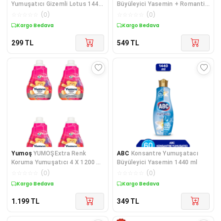
Yumuşatıcı Gizemli Lotus 1440
Büyüleyici Yasemin + Romantik
ml
Gül
☆
☆
☆
☆
☆
(
0
)
☆
☆
☆
☆
☆
(
0
)
Kargo Bedava
Kargo Bedava
299
TL
549
TL
Yumoş
YUMOŞExtra Renk
ABC
Konsantre Yumuşatacı
Koruma Yumuşatıcı 4 X 1200 Ml
Büyüleyici Yasemin 1440 ml
(toplam 4800 Ml)
☆
☆
☆
☆
☆
(
0
)
☆
☆
☆
☆
☆
(
0
)
Kargo Bedava
Kargo Bedava
1.199
TL
349
TL