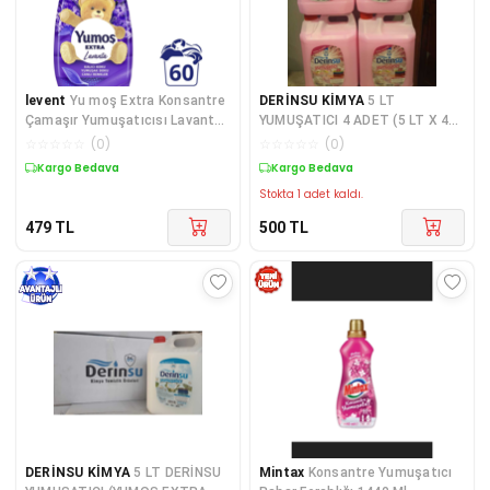
levent
Yu moş Extra Konsantre
DERİNSU KİMYA
5 LT
Çamaşır Yumuşatıcısı Lavanta
YUMUŞATICI 4 ADET (5 LT X 4
1440 ML 60 Yıkama 1 Adet
ADET = 20 LT )
☆
☆
☆
☆
☆
(
0
)
☆
☆
☆
☆
☆
(
0
)
Kargo Bedava
Kargo Bedava
Stokta 1 adet kaldı.
479
TL
500
TL
DERİNSU KİMYA
5 LT DERİNSU
Mintax
Konsantre Yumuşatıcı