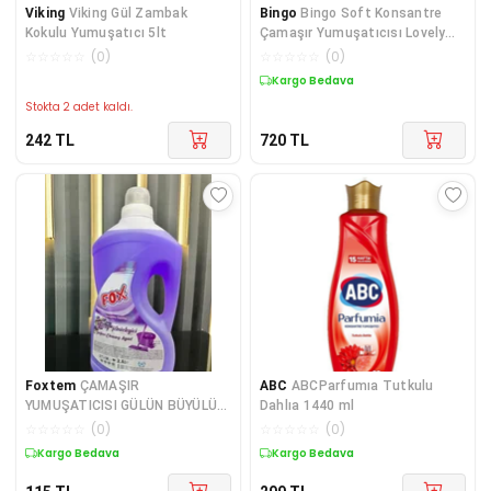
Viking
Viking Gül Zambak
Bingo
Bingo Soft Konsantre
Kokulu Yumuşatıcı 5lt
Çamaşır Yumuşatıcısı Lovely
1440 ml X 4 Adet
☆
☆
☆
☆
☆
(
0
)
☆
☆
☆
☆
☆
(
0
)
Kargo Bedava
Stokta 2 adet kaldı.
242
TL
720
TL
Foxtem
ÇAMAŞIR
ABC
ABCParfumıa Tutkulu
YUMUŞATICISI GÜLÜN BÜYÜLÜ
Dahlıa 1440 ml
KOKUSU 3 L
☆
☆
☆
☆
☆
(
0
)
☆
☆
☆
☆
☆
(
0
)
Kargo Bedava
Kargo Bedava