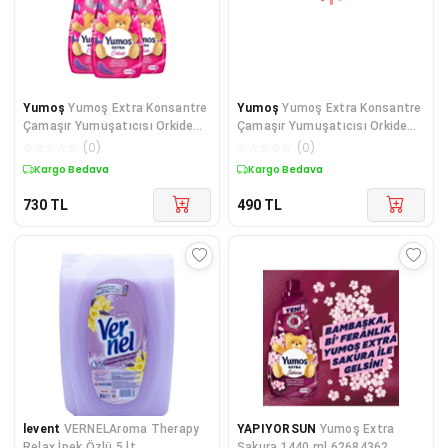
Yumoş
Yumoş Extra Konsantre
Yumoş
Yumoş Extra Konsantre
Çamaşır Yumuşatıcısı Orkide
Çamaşır Yumuşatıcısı Orkide
1440 ml 60 Yıka
1440 Ml 60 Yıka
☆
☆
☆
☆
☆
(
0
)
☆
☆
☆
☆
☆
(
0
)
Kargo Bedava
Kargo Bedava
730
TL
490
TL
levent
VERNELAroma Therapy
YAPIYORSUN
Yumoş Extra
Relax İpek Özlü 5 lt
Sakura 1440 ml 62684362