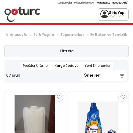
Kampanyalar
Müşteri Hizmetleri
Mağaza Aç
Mağaza Girişi
Giriş Yap
veya üye ol
Anasayfa
Ev & Yaşam
Süpermarket
Ev Bakım ve Temizlik
Sonraki ürün sayfası, sayfa
2
Filtrele
Popüler Ürünler
Kargo Bedava
Yeni Eklenenler
67
ürün