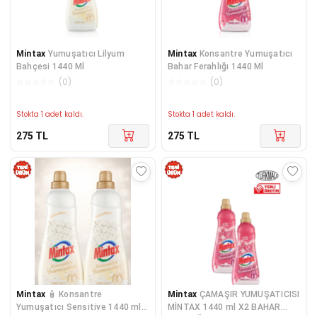
Mintax
Yumuşatıcı Lilyum
Mintax
Konsantre Yumuşatıcı
Bahçesi 1440 Ml
Bahar Ferahlığı 1440 Ml
☆
☆
☆
☆
☆
(
0
)
☆
☆
☆
☆
☆
(
0
)
Stokta 1 adet kaldı.
Stokta 1 adet kaldı.
275
TL
275
TL
Mintax
🧴 Konsantre
Mintax
ÇAMAŞIR YUMUŞATICISI
Yumuşatıcı Sensitive 1440 ml
MİNTAX 1440 ml X2 BAHAR