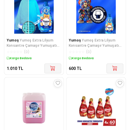
Yumoş
Yumoş Extra Lilyum
Yumoş
Yumoş Extra Lilyum
Konsantre Çamaşır Yumuşatıcı
Konsantre Çamaşır Yumuşatıcı
1440 ml 60 Yıkama
1440 Ml 60 Yıkama
☆
☆
☆
☆
☆
(
0
)
☆
☆
☆
☆
☆
(
0
)
Kargo Bedava
Kargo Bedava
1.010
TL
600
TL