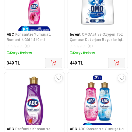
ABC
Konsantre Yumuşat.
levent
OMOActive Oxygen Toz
Romantik Gül 1440 ml
Çamaşır Deterjanı Beyazlar İçin
1,2 Kg
☆
☆
☆
☆
☆
(
0
)
☆
☆
☆
☆
☆
(
0
)
Kargo Bedava
Kargo Bedava
349
TL
449
TL
ABC
Parfumia Konsantre
ABC
ABCKonsantre Yumuşatıcı