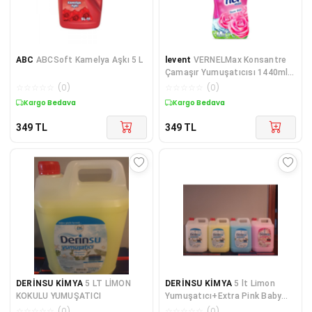
ABC
ABCSoft Kamelya Aşkı 5 L
levent
VERNELMax Konsantre
Çamaşır Yumuşatıcısı 1440ml
(60 Yıkama) Taze Gül
☆
☆
☆
☆
☆
(
0
)
☆
☆
☆
☆
☆
(
0
)
Kargo Bedava
Kargo Bedava
349
TL
349
TL
DERİNSU KİMYA
5 LT LİMON
DERİNSU KİMYA
5 lt Limon
KOKULU YUMUŞATICI
Yumuşatıcı+Extra Pink Baby
Soft Okyanus Kokulu
☆
☆
☆
☆
☆
(
0
)
☆
☆
☆
☆
☆
(
0
)