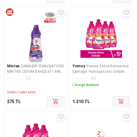
Mintax
ÇAMAŞIR YUMUŞATICISI
Yumoş
Yumoş Extra Konsantre
MİNTAX LİLYUM BAHÇESİ 1440
Çamaşır Yumuşatıcısı Orkide
ML
1440 ml 60 Yıka
☆
☆
☆
☆
☆
(
0
)
☆
☆
☆
☆
☆
(
0
)
Kargo Bedava
Stokta 1 adet kaldı.
275
TL
1.210
TL