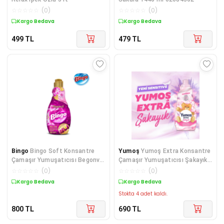
☆
☆
☆
☆
☆
(
0
)
☆
☆
☆
☆
☆
(
0
)
Kargo Bedava
Kargo Bedava
499
TL
479
TL
Bingo
Bingo Soft Konsantre
Yumoş
Yumoş Extra Konsantre
Çamaşır Yumuşatıcısı Begonvil
Çamaşır Yumuşatıcısı Şakayık
1440 ml X 4 Ad
1440 X4
☆
☆
☆
☆
☆
(
0
)
☆
☆
☆
☆
☆
(
0
)
Kargo Bedava
Kargo Bedava
Stokta 4 adet kaldı.
800
TL
690
TL