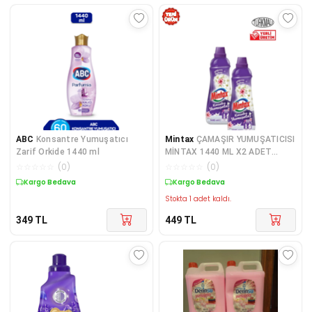
ABC
Konsantre Yumuşatıcı
Mintax
ÇAMAŞIR YUMUŞATICISI
Zarif Orkide 1440 ml
MİNTAX 1440 ML X2 ADET
LİLYUM BAHÇESİ
☆
☆
☆
☆
☆
(
0
)
☆
☆
☆
☆
☆
(
0
)
Kargo Bedava
Kargo Bedava
Stokta 1 adet kaldı.
349
TL
449
TL