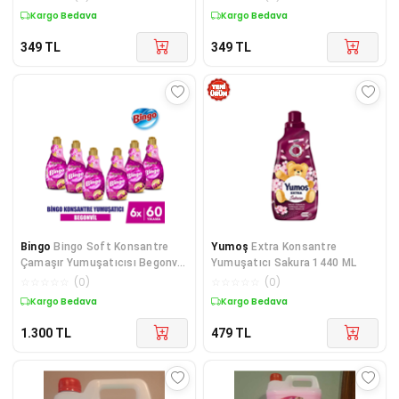
Kargo Bedava
Kargo Bedava
349
TL
349
TL
Bingo
Bingo Soft Konsantre
Yumoş
Extra Konsantre
Çamaşır Yumuşatıcısı Begonvil
Yumuşatıcı Sakura 1440 ML
1440 ml X 6 Ad
☆
☆
☆
☆
☆
(
0
)
☆
☆
☆
☆
☆
(
0
)
Kargo Bedava
Kargo Bedava
1.300
TL
479
TL