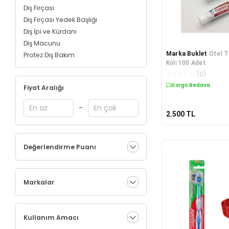
Diş Fırçası
Diş Fırçası Yedek Başlığı
Diş İpi ve Kürdanı
Diş Macunu
Marka Buklet
Otel T
Protez Diş Bakım
Koli 100 Adet
☆
☆
☆
☆
☆
(
0
)
Kargo Bedava
Fiyat Aralığı
-
2.500
TL
Değerlendirme Puanı
Markalar
Kullanım Amacı