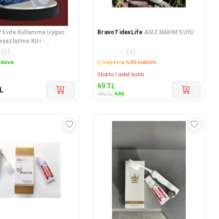
y
Evde Kullanıma Uygun
BravoTidexLife
AGIZ BAKIM SUYU
eyazlatma Kiti -
el Sonuç İçin
(
0
)
☆
☆
☆
☆
☆
(
0
)
edava
Kargo Bedava
Stokta 1 adet kaldı.
69
TL
L
%
65
199
TL