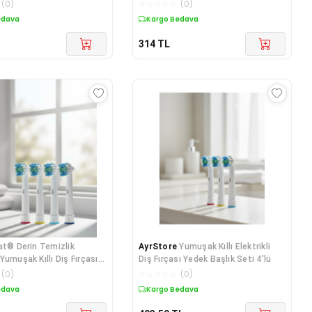
(
0
)
☆
☆
☆
☆
☆
(
0
)
edava
Kargo Bedava
314
TL
at® Derin Temizlik
AyrStore
Yumuşak Kıllı Elektrikli
Yumuşak Kıllı Diş Fırçası
Diş Fırçası Yedek Başlık Seti 4’lü
(
0
)
☆
☆
☆
☆
☆
(
0
)
edava
Kargo Bedava