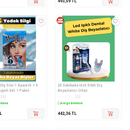
493,59
TL
Diş Siisi 1 Aparatlı + 5
20 Dakikada Hızlı Etkili Diş
gerli Set 1 Paket
Beyazlatıcı Cihaz
(
0
)
☆
☆
☆
☆
☆
(
0
)
edava
Kargo Bedava
L
442,36
TL