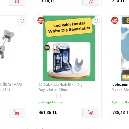
1.014,11
TL
314
TL
BUĞDAYI MAVİ
20 Dakikada Hızlı Etkili Diş
colezium
 15 Lİ
Beyazlatıcı Cihaz
Yedek Sün
☆
☆
☆
☆
☆
(
0
)
☆
☆
☆
☆
☆
Kargo Bedava
Kargo B
461,35
TL
738,13
T