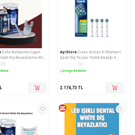
n
Evde Kullanıma Uygun
AyrStore
Cross Action X-Filament
lojili Diş Beyazlatma Kiti
Şarjlı Diş Fırçası Yedek Başlığı 4
Adet
(
0
)
☆
☆
☆
☆
☆
(
0
)
edava
Kargo Bedava
L
2.174,73
TL