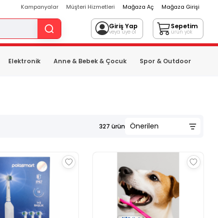
Kampanyalar
Müşteri Hizmetleri
Mağaza Aç
Mağaza Girişi
Giriş Yap
Sepetim
veya üye ol
ürün yok
Elektronik
Anne & Bebek & Çocuk
Spor & Outdoor
327
ürün