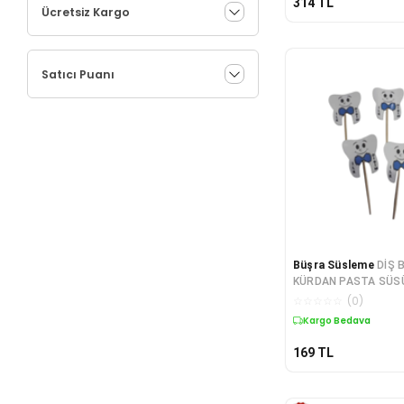
314
TL
Ücretsiz Kargo
Satıcı Puanı
Büşra Süsleme
DİŞ 
KÜRDAN PASTA SÜSÜ
☆
☆
☆
☆
☆
(
0
)
Kargo Bedava
169
TL