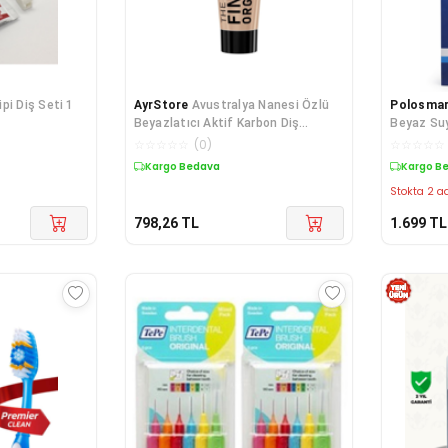
ipi Diş Seti 1
AyrStore
Avustralya Nanesi Özlü
Polosma
Beyazlatıcı Aktif Karbon Diş
Beyaz Suy
Macunu, 75ml
☆
☆
☆
☆
☆
(
0
)
☆
☆
☆
☆
☆
Kargo Bedava
Kargo B
Stokta 2 ad
798,26
TL
1.699
TL