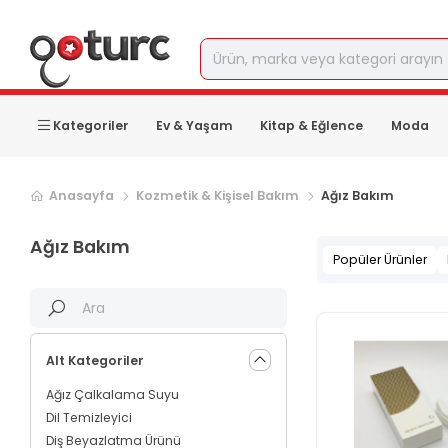
Kategoriler
Ev & Yaşam
Kitap & Eğlence
Moda
Sonraki ürün sayfası, sayfa
2
Anasayfa
Kozmetik & Kişisel Bakım
Ağız Bakım
Ağız Bakım
Popüler Ürünler
Alt Kategoriler
Ağız Çalkalama Suyu
Dil Temizleyici
Diş Beyazlatma Ürünü