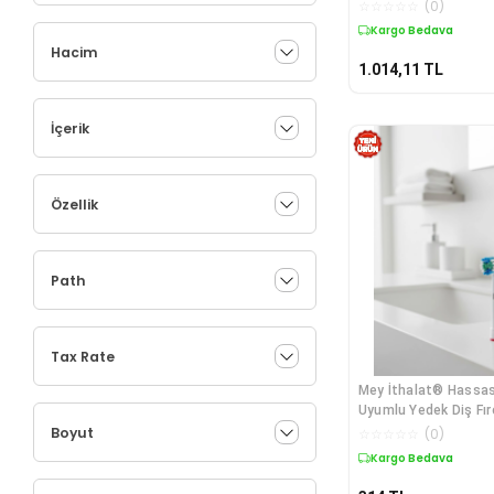
☆
☆
☆
☆
☆
(
0
)
Kargo Bedava
Hacim
1.014,11
TL
İçerik
Özellik
Path
Tax Rate
Mey İthalat® Hassas 
Uyumlu Yedek Diş Fır
Boyut
☆
☆
☆
☆
☆
(
0
)
Kargo Bedava