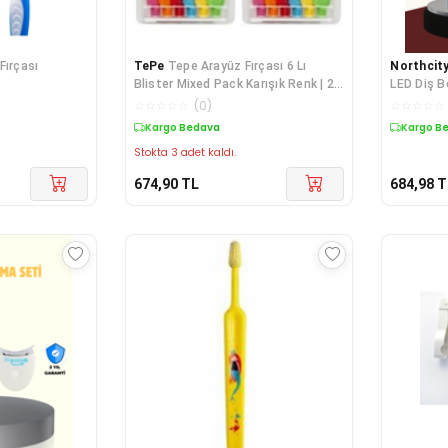
Fırçası
TePe
Tepe Arayüz Fırçası 6 Lı
Northcit
Blister Mixed Pack Karışık Renk | 2
LED Diş B
Adet
Profesyon
☆
☆
☆
☆
☆
(
0
)
☆
☆
☆
☆
☆
Kargo Bedava
Kargo B
Stokta 3 adet kaldı.
674,90
TL
684,98
T