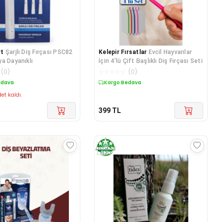
rt
Şarjlı Diş Fırçası PSC82
Kelepir Fırsatlar
Evcil Hayvanlar
a Dayanıklı
İçin 4’lü Çift Başlıklı Diş Fırçası Seti
(
0
)
☆
☆
☆
☆
☆
(
0
)
edava
Kargo Bedava
et kaldı.
399
TL