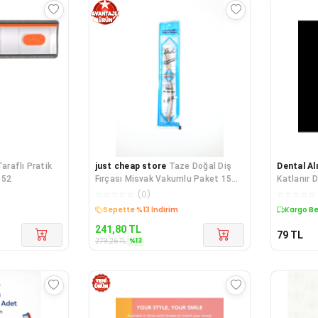
Taraflı Pratik
just cheap store
Taze Doğal Diş
Dental Al
852
Fırçası Misvak Vakumlu Paket 15
Katlanır D
cm Orta Boy
☆
☆
☆
☆
☆
(
0
)
☆
☆
☆
☆
☆
Kargo Bedava
Kargo B
241,80
TL
79
TL
%
13
279,26
TL