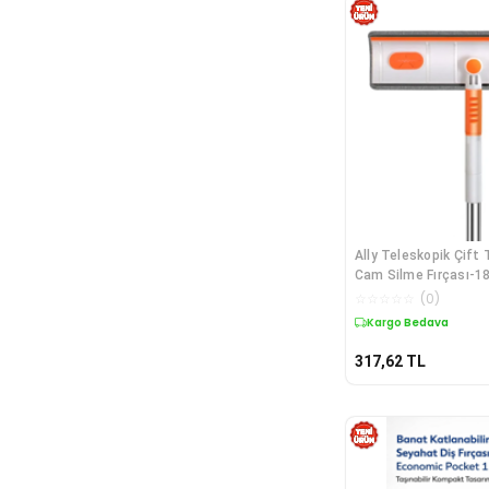
Ally Teleskopik Çift 
Cam Silme Fırçası-1
☆
☆
☆
☆
☆
(
0
)
Kargo Bedava
317,62
TL