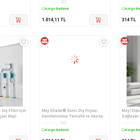
☆
☆
☆
☆
☆
(
0
)
☆
☆
☆
☆
☆
Kargo Bedava
Kargo B
1.014,11
TL
314
TL
Diş Etleri İçin
Mey İthalat® Sonic Diş Fırçası
Mey İthal
çası Başl
Derinlemesine Temizlik ve Hassas
Sağlayan 
D
Ba
☆
☆
☆
☆
☆
(
0
)
☆
☆
☆
☆
☆
Kargo Bedava
Kargo B