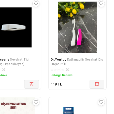
ışveriş
Seyahat Tipi
Dr.Yontuç
Katlanabilir Seyahat Diş
iş Fırçası(beyaz)
Fırçası 2’li
(
0
)
☆
☆
☆
☆
☆
(
0
)
edava
Kargo Bedava
119
TL