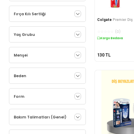
Fırça Kılı Sertliği
Colgate
Premier Diş 
☆
☆
☆
☆
☆
(
0
)
Yaş Grubu
Kargo Bedava
Menşei
130
TL
Beden
Form
Bakım Talimatları (Genel)