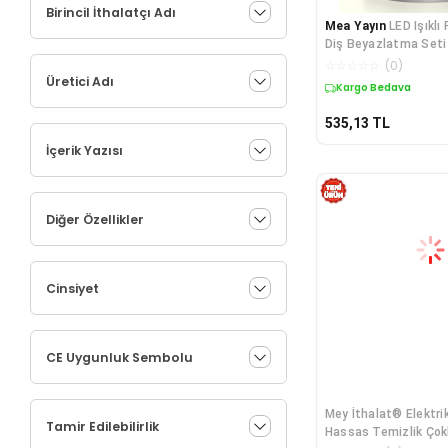
Birincil İthalatçı Adı
Mea Yayın
LED Işıklı
Diş Beyazlatma Seti 
☆
☆
☆
☆
☆
(
0
)
Üretici Adı
Kargo Bedava
535,13
TL
İçerik Yazısı
Diğer Özellikler
Cinsiyet
CE Uygunluk Sembolu
Mey İthalat® Elektrikl
Tamir Edilebilirlik
Hassas Temizlik Çok