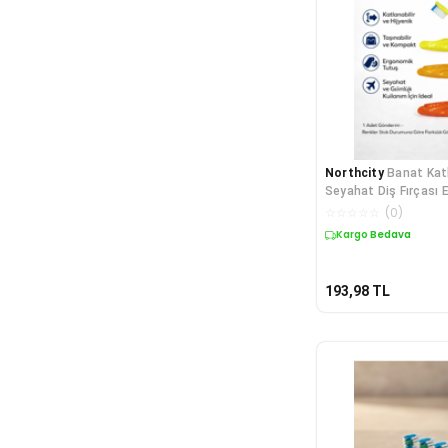
Northcity
Banat Katl
Seyahat Diş Fırçası
Pocket - Ekonomik, H
☆
☆
☆
☆
☆
(
0
)
Kompakt Tasarım
Kargo Bedava
193,98
TL