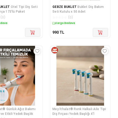
UKLET
Otel Tipi Diş Seti
GEBZE BUKLET
Buklet Diş Bakım
ça 173'lü Paket
Seti Kutulu x 50 Adet
(
0
)
☆
☆
☆
☆
☆
(
0
)
edava
Kargo Bedava
990
TL
at® Günlük Ağız Bakımı
Mey İthalat® Renk Halkalı Aile Tipi
 ve Etkili Yedek Başlık
Diş Fırçası Yedek Başlığı 4’l