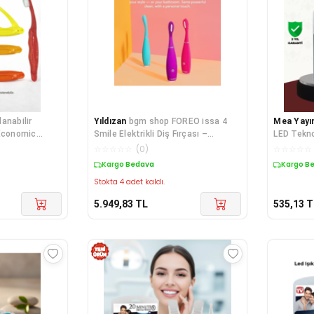
anabilir
Yıldızan
bgm shop FOREO issa 4
Mea Yayı
 Economic
Smile Elektrikli Diş Fırçası –
LED Tekno
ijyenik ve
Kompakt ve Seyahat Dostu, 4'ü 1
- Lisinya
☆
☆
☆
☆
☆
(
0
)
☆
☆
☆
☆
☆
Arada Hibrit Fı
Kargo Bedava
Kargo B
Stokta 4 adet kaldı.
5.949,83
TL
535,13
T