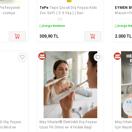
 Profesyonel
TePe
Tepe Çocuk Diş Fırçası Kids
EYMEN B
- Lisinya
Zoo Soft ( 3-5 Yaş ) | Sarı
Macun+fır
☆
☆
☆
☆
☆
(
0
)
☆
☆
☆
☆
☆
Kargo Bedava
Kargo B
309,90
TL
2.000
TL
i Diş Fırçası
Mey İthalat® Elektrikli Diş Fırçası
Mey İthal
lu Mod ve
Uzun Pil Ömrü ve 4 Yedek Başl
İçin Nazik