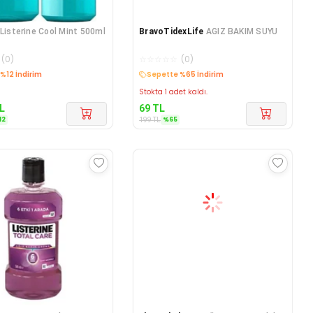
Listerine Cool Mint 500ml
BravoTidexLife
AGIZ BAKIM SUYU
(
0
)
☆
☆
☆
☆
☆
(
0
)
%12 İndirim
Sepette %65 İndirim
Stokta 1 adet kaldı.
L
69
TL
12
%
65
199
TL