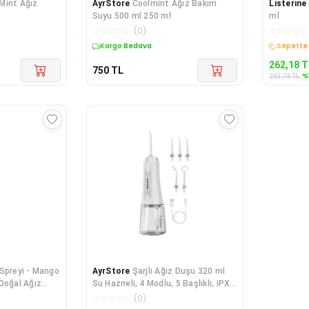
Mint Ağız
AyrStore
Coolmint Ağız Bakım
Listerine
Suyu 500 ml 250 ml
ml
☆
☆
☆
☆
☆
(
0
)
☆
☆
☆
☆
☆
Kargo Bedava
Sepette 
262,18
T
750
TL
%
293,75
TL
 Spreyi - Mango
AyrStore
Şarjlı Ağız Duşu 320 ml
Doğal Ağız
Su Hazneli, 4 Modlu, 5 Başlıklı, IPX7
Su Geçirmez, Type-C Şarjlı
☆
☆
☆
☆
☆
(
0
)