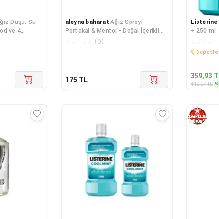
ğız Duşu, Su
aleyna baharat
Ağız Spreyi -
Listerine
Mod ve 4
Portakal & Mentol - Doğal İçerikli
+ 250 ml
est Birincisi
Ağız Kokusu Önle
☆
☆
☆
☆
☆
(
0
)
☆
☆
☆
☆
☆
Sepette 
359,93
T
175
TL
%
410,07
TL