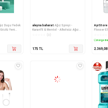
ız Duşu Yedek
aleyna baharat
Ağız Spreyi -
AyrStore
 Gözlü Yeni
Karanfil & Mentol - Alkolsüz Ağız
Flosser El
Spreyi Ferahlatıc
Başlıklı, 
☆
☆
☆
☆
☆
(
0
)
☆
☆
☆
☆
☆
Kargo B
175
TL
2.369,08