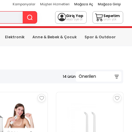
Kampanyalar
Müşteri Hizmetleri
Mağaza Aç
Mağaza Girişi
Giriş Yap
Sepetim
veya üye ol
ürün yok
Elektronik
Anne & Bebek & Çocuk
Spor & Outdoor
14
ürün