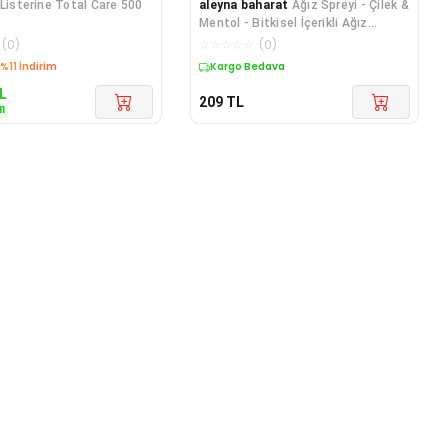
Listerine Total Care 500
aleyna baharat
Ağız Spreyi - Çilek &
Mentol - Bitkisel İçerikli Ağız
Kokusu Önle
(
0
)
☆
☆
☆
☆
☆
(
0
)
%11 İndirim
Kargo Bedava
L
209
TL
11