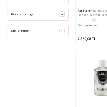
AyrStore
Kablosuz A
Ücretsiz Kargo
Flosser Elektrikli, 3 
Başlıklı, Ağız Duşu, T
☆
☆
☆
☆
☆
(
0
)
Kargo Bedava
Satıcı Puanı
2.369,08
TL