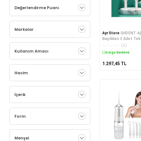
Değerlendirme Puanı
Markalar
AyrStore
GHDENT Ağ
Başlıkları 3 Adet Tek
Tasarım
☆
☆
☆
☆
☆
(
0
)
Kullanım Amacı
Kargo Bedava
1.297,45
TL
Hacim
İçerik
Form
Menşei