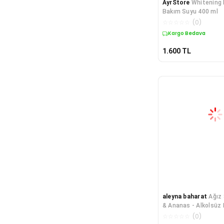
AyrStore
Whitening 
Bakım Suyu 400 ml
☆
☆
☆
☆
☆
(
0
)
Kargo Bedava
1.600
TL
aleyna baharat
Ağız
& Ananas - Alkolsüz 
Kokusu Gideric
☆
☆
☆
☆
☆
(
0
)