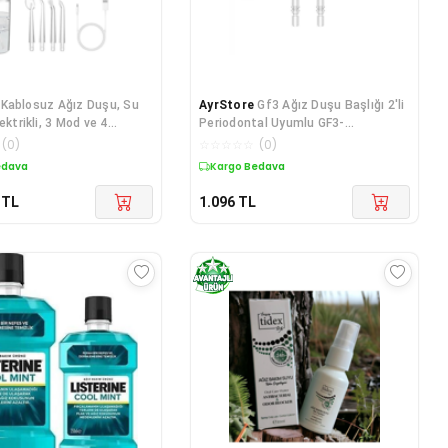
Kablosuz Ağız Duşu, Su
AyrStore
Gf3 Ağız Duşu Başlığı 2'li
ektrikli, 3 Mod ve 4
Periodontal Uyumlu GF3-
Ağız Duşu, Test Birincisi
PERİODONTAL-NOZZLE
(
0
)
☆
☆
☆
☆
☆
(
0
)
edava
Kargo Bedava
TL
1.096
TL