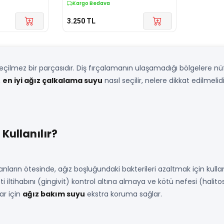
Kargo Bedava
3.250
TL
geçilmez bir parçasıdır. Diş fırçalamanın ulaşamadığı bölgelere nüf
,
en iyi ağız çalkalama suyu
nasıl seçilir, nelere dikkat edilmeli
Kullanılır?
anların ötesinde, ağız boşluğundaki bakterileri azaltmak için kullanı
ti iltihabını (gingivit) kontrol altına almaya ve kötü nefesi (halito
ar için
ağız bakım suyu
ekstra koruma sağlar.