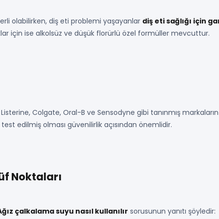
rli olabilirken, diş eti problemi yaşayanlar
diş eti sağlığı için g
ar için ise alkolsüz ve düşük florürlü özel formüller mevcuttur.
 Listerine, Colgate, Oral-B ve Sensodyne gibi tanınmış markaları
 test edilmiş olması güvenilirlik açısından önemlidir.
üf Noktaları
Ağız çalkalama suyu nasıl kullanılır
sorusunun yanıtı şöyledir: