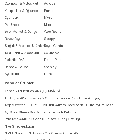
Otomobil & Motosiklet
Adidas
Kitap, Hobi & Eğlence
Puma
Oyuncak
Nivea
Pet Shop
Mac
Yapı Market & Bahçe
Yves Rocher
Beyaz Eşya
Sleepy
Sağlık & Medikal Ürünler
Royal Canin
Takı, Saat & Aksesuar
Columbia
Elektrikli Ev Aletleri
Fisher Price
Bahçe & Balkon
Stanley
Ayakkabı
Einhell
Popüler Ürünler
Kanonik Education ARAÇ ŞEMSİYESİ
TEFAL , Ey505d Easy Fry & Grill Precision Yağsız Fritöz Airfryer,
Apple Watch SE GPS + Cellular 44mm Gece Yarısı Alüminyum Kasa
AyrStore Stereo Ses Kaliteli Bluetooth Kulaklık
Ray-Ban 4340 710/M2 50 Unisex Güneş Gözlüğü
Nike Sneaker,Kadın
NIVEA Nivea SUN Hassas Yüz Güneş Kremi 50ml,