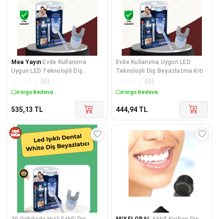
Mea Yayın
Evde Kullanıma
Evde Kullanıma Uygun LED
Uygun LED Teknolojili Diş
Teknolojili Diş Beyazlatma Kiti
Beyazlatma Kiti - Lisinya
☆
☆
☆
☆
☆
(
0
)
☆
☆
☆
☆
☆
(
0
)
Kargo Bedava
Kargo Bedava
535,13
TL
444,94
TL
20 Dakikada Hızlı Etkili Diş
MIXFLORAL
Aktif Karbon Diş