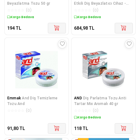
Beyazlatma Tozu 50 gr
Etkili Diş Beyazlatıcı Cihaz -
Mavi Işık Teknolojisiyle 8 Ton
☆
☆
☆
☆
☆
(
0
)
☆
☆
☆
☆
☆
(
0
)
Beyazlık
Kargo Bedava
Kargo Bedava
194
TL
684,98
TL
Emmak
And Diş Temizleme
AND
Diş Parlatma Tozu Anti
Tozu And
Tartar Mix Aromalı 40 gr
☆
☆
☆
☆
☆
(
0
)
☆
☆
☆
☆
☆
(
0
)
Kargo Bedava
91,80
TL
118
TL