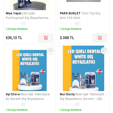
Mea Yayın
LED Işıklı
PARK BUKLET
Otel Tipi Diş
Profesyonel Diş Beyazlatma
Seti 100 Adet
Seti - Lisinya
☆
☆
☆
☆
☆
(
0
)
☆
☆
☆
☆
☆
(
0
)
Kargo Bedava
Kargo Bedava
535,13
TL
2.300
TL
AyrStore
Mavi Işık Teknolojisi
Northcity
Mavi Işık Teknolojili
ile Güvenli Diş Beyazlatıcı
Diş Beyazlatıcı Sistem - LED
Sistem
Hızlandırmalı Güvenli
☆
☆
☆
☆
☆
(
0
)
☆
☆
☆
☆
☆
(
0
)
Beyazlatma
Kargo Bedava
Kargo Bedava