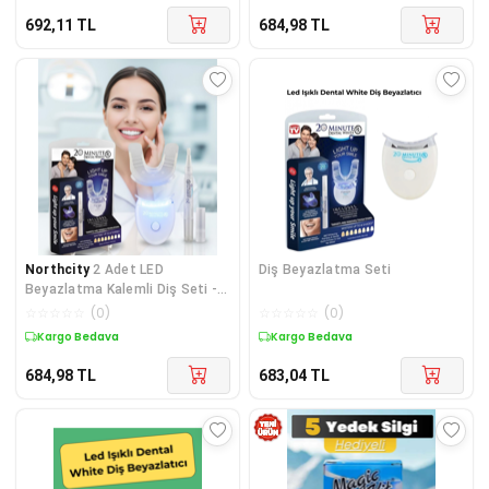
692,11
TL
684,98
TL
Northcity
2 Adet LED
Diş Beyazlatma Seti
Beyazlatma Kalemli Diş Seti -
20 Dakikada Daha Beyaz Gülüş
☆
☆
☆
☆
☆
(
0
)
☆
☆
☆
☆
☆
(
0
)
ve Kahve Lekelerinden Arınma
Kargo Bedava
Kargo Bedava
684,98
TL
683,04
TL