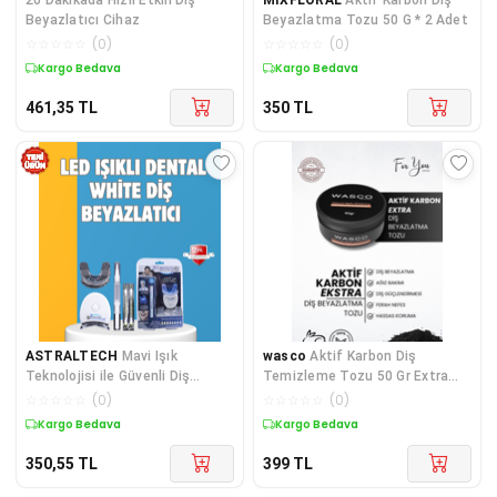
Beyazlatıcı Cihaz
Beyazlatma Tozu 50 G * 2 Adet
☆
☆
☆
☆
☆
(
0
)
☆
☆
☆
☆
☆
(
0
)
Kargo Bedava
Kargo Bedava
461,35
TL
350
TL
ASTRALTECH
Mavi Işık
wasco
Aktif Karbon Diş
Teknolojisi ile Güvenli Diş
Temizleme Tozu 50 Gr Extra
Beyazlatıcı Sistem
Beyazlatıcı Diş Tozu + Nane
☆
☆
☆
☆
☆
(
0
)
☆
☆
☆
☆
☆
(
0
)
Kargo Bedava
Kargo Bedava
350,55
TL
399
TL