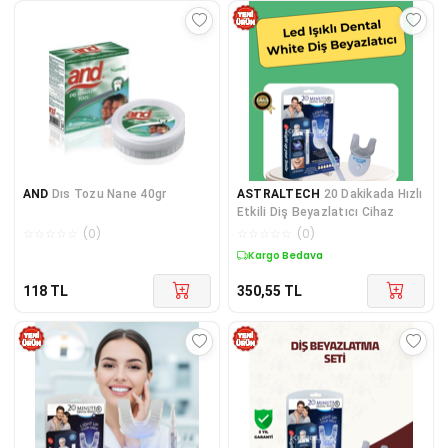
AND
Dıs Tozu Nane 40gr
ASTRALTECH
20 Dakikada Hızlı
Etkili Diş Beyazlatıcı Cihaz
☆
☆
☆
☆
☆
(
0
)
☆
☆
☆
☆
☆
(
0
)
Kargo Bedava
118
TL
350,55
TL