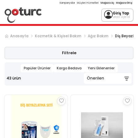
Kampanyalar
Müşteri Hizmetleri
Mağaza Aç
Mağaza Girişi
Giriş Yap
veya üye ol
Anasayfa
Kozmetik & Kişisel Bakım
Ağız Bakım
Diş Beyazla
Filtrele
Popüler Ürünler
Kargo Bedava
Yeni Eklenenler
43
ürün