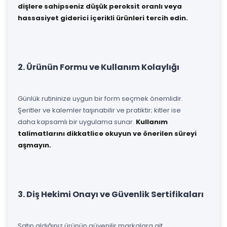
dişlere sahipseniz düşük peroksit oranlı veya
hassasiyet giderici içerikli ürünleri tercih edin.
2. Ürünün Formu ve Kullanım Kolaylığı
Günlük rutininize uygun bir form seçmek önemlidir.
Şeritler ve kalemler taşınabilir ve pratiktir; kitler ise
daha kapsamlı bir uygulama sunar.
Kullanım
talimatlarını dikkatlice okuyun ve önerilen süreyi
aşmayın.
3. Diş Hekimi Onayı ve Güvenlik Sertifikaları
Satın aldığınız ürünün güvenilir markalara ait