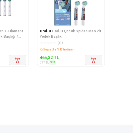
on X-Filament
Oral-B
Oral-B Çocuk Spider-Man 2li
ek Başlığı 4
Yedek Başlık
☆
☆
☆
☆
☆
(
0
)
Sepette %13 İndirim
465,32
TL
%
13
537
TL