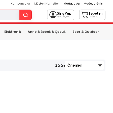
Kampanyalar
Müşteri Hizmetleri
Mağaza Aç
Mağaza Girişi
Giriş Yap
Sepetim
veya üye ol
ürün yok
Elektronik
Anne & Bebek & Çocuk
Spor & Outdoor
2
ürün