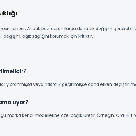
ıklığı
esini önerir. Ancak bazı durumlarda daha sık değişim gerekebilir: S
değişim, ağız sağlığını korumak için kritiktir.
rilmelidir?
ıllar yıpranmışsa veya hastalık geçirilmişse daha erken değiştirilmel
rçama uyar?
ğu marka kendi modellerine özel başlık üretir. Örneğin, Oral-B fırçal