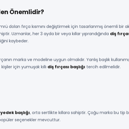
eden Önemlidir?
ım ömrü dolan fırça kısmını değiştirmek için tasarlanmış önemli bir ak
iptir. Uzmanlar, her 3 ayda bir veya kıllar yıprandığında
diş fırça
iğini kaybeder.
ırçanın marka ve modeline uygun olmalıdır. Yanlış başlık kullanımı
kişiler için yumuşak kıllı
diş fırçası başlığı
tercih edilmelidir.
 yedek başlığı
, orta sertlikte kıllara sahiptir. Çoğu marka bu ti
popüler seçenekler mevcuttur.