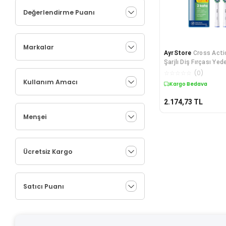
Değerlendirme Puanı
Markalar
AyrStore
Cross Acti
Şarjlı Diş Fırçası Yed
Adet
☆
☆
☆
☆
☆
(
0
)
Kullanım Amacı
Kargo Bedava
2.174,73
TL
Menşei
Ücretsiz Kargo
Satıcı Puanı