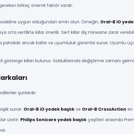
gereken birkaç önemli faktör vardır:
çası modeline uygun olduğundan emin olun. Örneğin,
Oral-B iO yede
 orta sertlikte kıllar önerilir. Sert kıllar diş minesine zarar verebili
aha pahalıdır ancak kalite ve uyumluluk garantisi sunar. Uyumlu üç
kli gösterge kılları bulunur. Solduklarında değiştirme zamanı gelmiş
Markaları
dilenler şunlardır:
aşlık sunar.
Oral-B iO yedek başlık
ve
Oral-B CrossAction
en 
lar üretir.
Philips Sonicare yedek başlık
çeşitleri arasında Pr
nar.